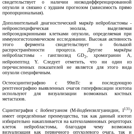
свидетельствует о наличии низкодифференцированной
опухоли и связано с худшим прогнозом (зависимость прямо
пропорциональная).
Дополнительный диагностический маркёр нейробластомы -
нейронспецифическая энолаза, выделяемая
нейроэндокринными клетками опухоли, определяемая при
иммуногистохимическом исследовании. Высокая активность
этого фермента свидетельствует о большой
распространённости процесса. Другие маркёры
нейробластомы - ганглиозид GD
, хромогранин А,
2
нейропептид Y. Следует отметить, что ни один из
перечисленных показателей не является для этого вида
опухоли специфичным.
Остеосцинтиграфию с 99mТс и последующую
рентгенографию выявленных очагов гиперфиксации изотопа
используют для визуализации возможных костных
метастазов.
131
Сцинтиграфия с йобенгуаном (М-йодбензилгуанидин, I
)
имеет определённые преимущества, так как данный изотоп
избирательно накапливается на катехоламиновых рецепторах
клеток нейробластомы, благодаря чему возможна
визуализация как первичного опухолевого очага, так и