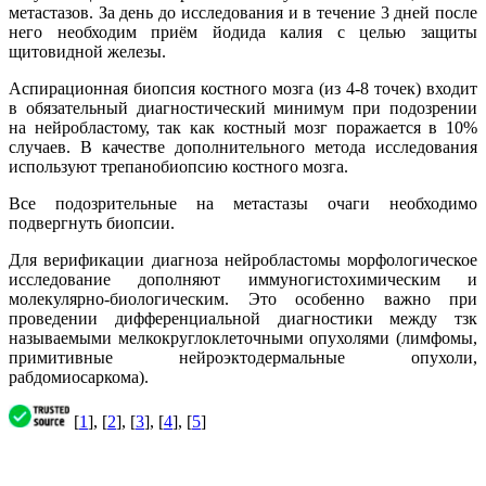
метастазов. За день до исследования и в течение 3 дней после
него необходим приём йодида калия с целью защиты
щитовидной железы.
Аспирационная биопсия костного мозга (из 4-8 точек) входит
в обязательный диагностический минимум при подозрении
на нейробластому, так как костный мозг поражается в 10%
случаев. В качестве дополнительного метода исследования
используют трепанобиопсию костного мозга.
Все подозрительные на метастазы очаги необходимо
подвергнуть биопсии.
Для верификации диагноза нейробластомы морфологическое
исследование дополняют иммуногистохимическим и
молекулярно-биологическим. Это особенно важно при
проведении дифференциальной диагностики между тзк
называемыми мелкокруглоклеточными опухолями (лимфомы,
примитивные нейроэктодермальные опухоли,
рабдомиосаркома).
[
1
], [
2
], [
3
], [
4
], [
5
]