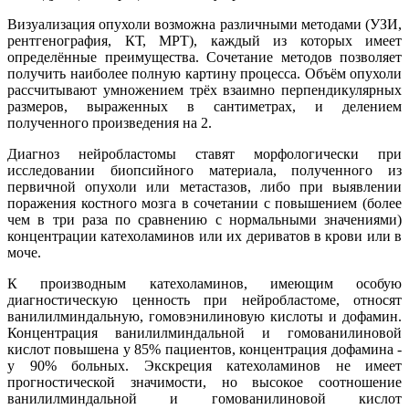
Визуализация опухоли возможна различными методами (УЗИ,
рентгенография, КТ, МРТ), каждый из которых имеет
определённые преимущества. Сочетание методов позволяет
получить наиболее полную картину процесса. Объём опухоли
рассчитывают умножением трёх взаимно перпендикулярных
размеров, выраженных в сантиметрах, и делением
полученного произведения на 2.
Диагноз нейробластомы ставят морфологически при
исследовании биопсийного материала, полученного из
первичной опухоли или метастазов, либо при выявлении
поражения костного мозга в сочетании с повышением (более
чем в три раза по сравнению с нормальными значениями)
концентрации катехоламинов или их дериватов в крови или в
моче.
К производным катехоламинов, имеющим особую
диагностическую ценность при нейробластоме, относят
ванилилминдальную, гомовэнилиновую кислоты и дофамин.
Концентрация ванилилминдальной и гомованилиновой
кислот повышена у 85% пациентов, концентрация дофамина -
у 90% больных. Экскреция катехоламинов не имеет
прогностической значимости, но высокое соотношение
ванилилминдальной и гомованилиновой кислот