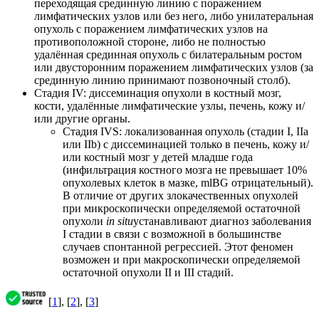
переходящая срединную линию с поражением
лимфатических узлов или без него, либо унилатеральная
опухоль с поражением лимфатических узлов на
противоположной стороне, либо не полностью
удалённая срединная опухоль с билатеральным ростом
или двусторонним поражением лимфатических узлов (за
срединную линию принимают позвоночный столб).
Стадия IV: диссеминация опухоли в костный мозг,
кости, удалённые лимфатические узлы, печень, кожу и/
или другие органы.
Стадия IVS: локализованная опухоль (стадии I, IIа
или IIb) с диссеминацией только в печень, кожу и/
или костный мозг у детей младше года
(инфильтрация костного мозга не превышает 10%
опухолевых клеток в мазке, mlBG отрицательный).
В отличие от других злокачественных опухолей
при микроскопически определяемой остаточной
опухоли
in situ
устанавливают диагноз заболевания
I стадии в связи с возможной в большинстве
случаев спонтанной регрессией. Этот феномен
возможен и при макроскопически определяемой
остаточной опухоли II и III стадий.
[
1
], [
2
], [
3
]