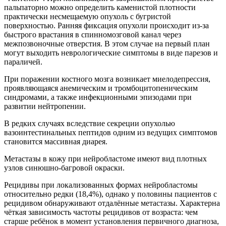
пальпаторно можно определить каменистой плотности
практически несмещаемую опухоль с бугристой
поверхностью. Ранняя фиксация опухоли происходит из-за
быстрого врастания в спинномозговой канал через
межпозвоночные отверстия. В этом случае на первый план
могут выходить неврологические симптомы в виде парезов и
параличей.
При поражении костного мозга возникает миелодепрессия,
проявляющаяся анемическим и тромбоцитопеническим
синдромами, а также инфекционными эпизодами при
развитии нейтропении.
В редких случаях вследствие секреции опухолью
вазоинтестинальных пептидов одним из ведущих симптомов
становится массивная диарея.
Метастазы в кожу при нейробластоме имеют вид плотных
узлов синюшно-багровой окраски.
Рецидивы при локализованных формах нейробластомы
относительно редки (18,4%), однако у половины пациентов с
рецидивом обнаруживают отдалённые метастазы. Характерна
чёткая зависимость частоты рецидивов от возраста: чем
старше ребёнок в момент установления первичного диагноза,