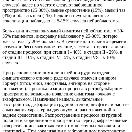
случаев), далее по частоте следуют забрюшинное
пространство (25-30%), заднее средостение (15%), малый таз
(3%) и область шеи (1%). Редкие и неустановленные
локализации наблюдают в 5-15% случаев нейробластомы.
Боль - клинически значимый симптом нейробластомы у 30-
35% пациентов, лихорадку наблюдают у 25-30%. потерю
массы тела - у 20% больных. В течение длительного времени
возможно бессимптомное течение, частота которого зависит
от стадии процесса: при стадии I - 48%, в стадии II - 29%, в
стадии III - 16%, в стадии IV - 5%, в стадии IVS - в 10%
случаев.
При расположении опухоли в шейно-грудном отделе
симпатического ствола в ряде случаев отмечен синдром
Горнера (птоз, миоз, энофтальм, ангидроз на стороне
поражения). При локализации процесса в ретробульбарном
пространстве возможно появление симптома «очков» с
экзофтальмом. Навязчивый кашель, дыхательные
расстройства, деформация грудной стенки, дисфагия и частые
срыгивания характерны для опухоли, расположенной в
заднем средостении. Распространение процесса из грудной
полости в забрюшинное пространство через диафрагмальные
отверстия описывают как симптом «песочных часов» или
«гантелей». При локализации в забрюшинном пространстве