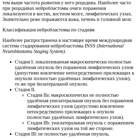
тем выше частота развития у него рецидива. Наиболее часто
при рецидивах нейробластомы очаги поражения
локализуются в костях, костном мозге, лимфатических узлах.
Значительно реже поражаются кожа, печень и головной мозг.
Классификация нейробластомы по стадиям
Наиболее распространена в настоящее время международная
система стадирования нейробластомы INSS
(International
Neuroblastoma Staging System).
Стадия I: локализованная макроскопически полностью
удалённая опухоль без поражения лимфатических узлов
(допустимо вовлечение непосредственно прилежащих к
опухоли полностью удалённых лимфатических узлов);
то же при билатеральной опухоли.
Стадия II.
Стадия IIа: макроскопически не полностью
удалённая унилатеральная опухоль без поражения
лимфатических узлов (допустимо вовлечение
непосредственно прилежащих к опухоли
полностью удалённых лимфатических узлов).
Стадия IIb: унилатеральная опухоль с поражением
лимфатических узлов на той же стороне.
Стадия III: не полностью удалённая опухоль,