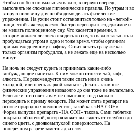
Чтобы сон был нормальным важно, в первую очередь,
выполнять не сложные гигиенические правила. По утрам и во
вторую половину дня необходимо делать физические
упражнения. На ужин стоит остановиться только на «легкой»
пищи, чтобы желудок смог быстро переварить содержимое и
не мешать полноценному сну. Что касается времени, в
котором должен человек отходить ко сну, то важно засыпать и
пробуждаться утром в одно и тоже время, чтобы организм
привык ежедневному графику. Стоит встать сразу же как
только организм пробудился, а не лежать еще на несколько
минут.
На ночь не следует курить и принимать какие-либо
возбуждающие напитки. К ним можно отнести чай, кофе,
алкоголь. Не рекомендуется также спать или в очень
холодной, или очень жаркой комнате. Делать активные
физические упражнения незадолго до сна тоже не желательно.
Если же и эти советы вам не помогают, тогда можно
переходить к приему лекарств. Им может стать препарат на
основе природных компонентов, такой как «НА СОН».
Форма выпуска препарата «НА СОН» такова. Сами таблетки
покрыты оболочкой, которая может выглядеть от голубого до
синего цвета, с двояковыпуклой поверхностью. На
поперечном разрезе заметны два слоя.