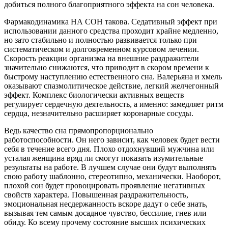
добиться полного благоприятного эффекта на сон человека.
Фармакодинамика НА СОН такова. Седативный эффект при
использовании данного средства проходит крайне медленно,
но зато стабильно и полностью развивается только при
систематическом и долговременном курсовом лечении.
Скорость реакции организма на внешние раздражители
значительно снижаются, что приводит в скором времени к
быстрому наступлению естественного сна. Валерьяна и хмель
оказывают спазмолитическое действие, легкий желчегонный
эффект. Комплекс биологически активных веществ
регулирует сердечную деятельность, а именно: замедляет ритм
сердца, незначительно расширяет коронарные сосуды.
Ведь качество сна прямопропорционально
работоспособности. Он него зависит, как человек будет вести
себя в течение всего дня. Плохо отдохнувший мужчина или
усталая женщина вряд ли смогут показать изумительные
результаты на работе. В лучшем случае они будут выполнять
свою работу шаблонно, стереотипно, механически. Наоборот,
плохой сон будет провоцировать проявление негативных
свойств характера. Повышенная раздражительность,
эмоциональная несдержанность вскоре дадут о себе знать,
вызывая тем самым досадное чувство, бессилие, гнев или
обиду. Ко всему прочему состояние высших психических