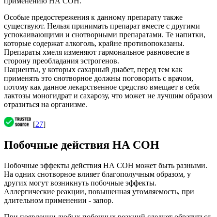
применению НА СОН.
Особые предостережения к данному препарату также
существуют. Нельзя принимать препарат вместе с другими
успокаивающими и снотворными препаратами. Те напитки,
которые содержат алкоголь, крайне противопоказаны.
Препараты хмеля изменяют гармональное равновесие в
сторону преобладания эстрогенов.
Пациенты, у которых сахарный диабет, перед тем как
применять это снотворное должны поговорить с врачом,
потому как данное лекарственное средство вмещает в себя
лактозы моногидрат и сахарозу, что может не лучшим образом
отразиться на организме.
[
27
]
Побочные действия НА СОН
Побочные эффекты действия НА СОН может быть разными.
На одних снотворное влияет благополучным образом, у
других могут возникнуть побочные эффекты.
Аллергические реакции, повышенная утомляемость, при
длительном применении - запор.
При появлении любых побочных реакций следует обратиться