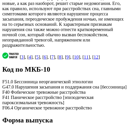
новые, а как раз наоборот, решит старые недомогания. Его,
как правило, используют при расстройствах сна, главными
симптомами которого являются нарушение процесса
засыпания, переодическое пробуждения ночью, не имеющих
на то серьезных оснований. К характерным признакам
нарушения сна также можно отнести кратковременный
ночной сон, который обычно вызван беспокойством,
неоправданной тревогой, напряжением или
раздражительностью.
[
3
], [
4
], [
5
], [
6
], [
7
], [
8
], [
9
], [
10
], [
11
], [
12
]
Код по МКБ-10
F51.0 Бессонница неорганической этиологии
G47.0 Нарушения засыпания и поддержания сна [бессонница]
F40 Фобические тревожные расстройства
F41 Паническое расстройство [эпизодическая
пароксизмальная тревожность]
F06.4 Органическое тревожное расстройство
Форма выпуска