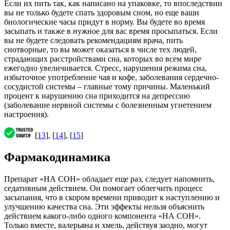
Если их пить так, как написано на упаковке, то впоследствии
вы не только будете спать здоровым сном, но еще ваши
биологические часы придут в норму. Вы будете во время
засыпать и также в нужное для вас время просыпаться. Если
вы не будете следовать рекомендациям врача, пить
снотворные, то вы может оказаться в числе тех людей,
страдающих расстройствами сна, которых во всем мире
ежегодно увеличивается. Стресс, нарушения режима сна,
избыточное употребление чая и кофе, заболевания сердечно-
сосудистой системы – главные тому причины. Маленький
процент к нарушению сна приходится на депрессию
(заболевание нервной системы с болезненным угнетением
настроения).
[
13
], [
14
], [
15
]
Фармакодинамика
Препарат «НА СОН» обладает еще раз, следует напомнить,
седативным действием. Он помогает облегчить процесс
засыпания, что в скором времени приводит к наступлению и
улучшению качества сна. Эти эффекты нельзя объяснить
действием какого-либо одного компонента «НА СОН».
Только вместе, валерьяна и хмель, действуя заодно, могут