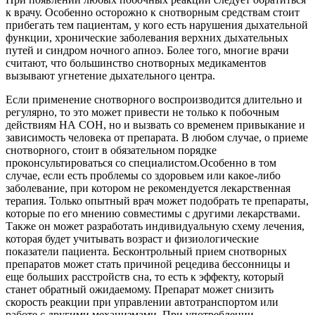
к врачу. Особенно осторожно к снотворным средствам стоит
прибегать тем пациентам, у кого есть нарушения дыхательной
функции, хронические заболевания верхних дыхательных
путей и синдром ночного апноэ. Более того, многие врачи
считают, что большинство снотворных медикаментов
вызывают угнетение дыхательного центра.
Если применение снотворного воспроизводится длительно и
регулярно, то это может привести не только к побочным
действиям НА СОН, но и вызвать со временем привыкание и
зависимость человека от препарата. В любом случае, о приеме
снотворного, стоит в обязательном порядке
проконсультироваться со специалистом.Особенно в том
случае, если есть проблемы со здоровьем или какое-либо
заболевание, при котором не рекомендуется лекарственная
терапия. Только опытный врач может подобрать те препараты,
которые по его мнению совместимы с другими лекарствами.
Также он может разработать индивидуальную схему лечения,
которая будет учитывать возраст и физиологические
показатели пациента. Бесконтрольный прием снотворных
препаратов может стать причиной рецедива бессонницы и
еще больших расстройств сна, то есть к эффекту, который
станет обратный ожидаемому. Препарат может снизить
скорость реакции при управлении автотранспортом или
работе с другими механизмами. При употреблении