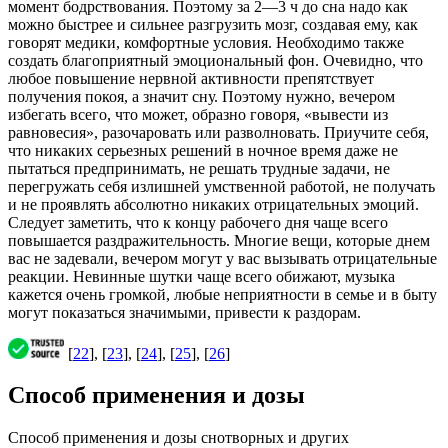
момент бодрствования. Поэтому за 2—3 ч до сна надо как
можно быстрее и сильнее разгрузить мозг, создавая ему, как
говорят медики, комфортные условия. Необходимо также
создать благоприятный эмоциональный фон. Очевидно, что
любое повышение нервной активности препятствует
получения покоя, а значит сну. Поэтому нужно, вечером
избегать всего, что может, образно говоря, «вывести из
равновесия», разочаровать или разволновать. Приучите себя,
что никаких серьезных решений в ночное время даже не
пытаться предпринимать, не решать трудные задачи, не
перегружать себя излишней умственной работой, не получать
и не проявлять абсолютно никаких отрицательных эмоций.
Следует заметить, что к концу рабочего дня чаще всего
повышается раздражительность. Многие вещи, которые днем
вас не задевали, вечером могут у вас вызывать отрицательные
реакции. Невинные шутки чаще всего обижают, музыка
кажется очень громкой, любые неприятности в семье и в быту
могут показаться значимыми, привести к раздорам.
[
22
], [
23
], [
24
], [
25
], [
26
]
Способ применения и дозы
Способ применения и дозы снотворных и других