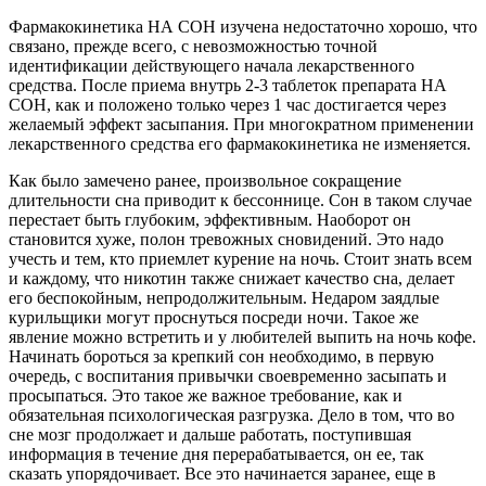
Фармакокинетика НА СОН изучена недостаточно хорошо, что
связано, прежде всего, с невозможностью точной
идентификации действующего начала лекарственного
средства. После приема внутрь 2-3 таблеток препарата НА
СОН, как и положено только через 1 час достигается через
желаемый эффект засыпания. При многократном применении
лекарственного средства его фармакокинетика не изменяется.
Как было замечено ранее, произвольное сокращение
длительности сна приводит к бессоннице. Сон в таком случае
перестает быть глубоким, эффективным. Наоборот он
становится хуже, полон тревожных сновидений. Это надо
учесть и тем, кто приемлет курение на ночь. Стоит знать всем
и каждому, что никотин также снижает качество сна, делает
его беспокойным, непродолжительным. Недаром заядлые
курильщики могут проснуться посреди ночи. Такое же
явление можно встретить и у любителей выпить на ночь кофе.
Начинать бороться за крепкий сон необходимо, в первую
очередь, с воспитания привычки своевременно засыпать и
просыпаться. Это такое же важное требование, как и
обязательная психологическая разгрузка. Дело в том, что во
сне мозг продолжает и дальше работать, поступившая
информация в течение дня перерабатывается, он ее, так
сказать упорядочивает. Все это начинается заранее, еще в