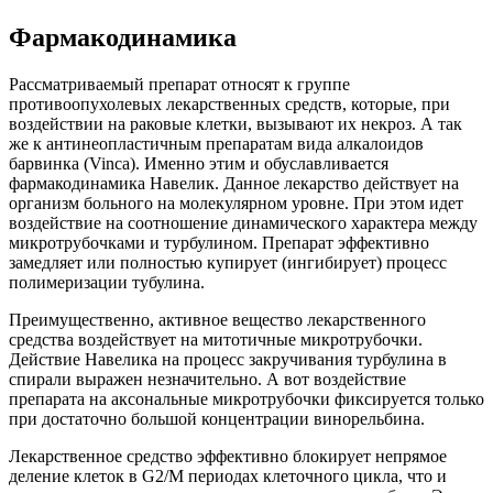
Фармакодинамика
Рассматриваемый препарат относят к группе
противоопухолевых лекарственных средств, которые, при
воздействии на раковые клетки, вызывают их некроз. А так
же к антинеопластичным препаратам вида алкалоидов
барвинка (Vinca). Именно этим и обуславливается
фармакодинамика Навелик. Данное лекарство действует на
организм больного на молекулярном уровне. При этом идет
воздействие на соотношение динамического характера между
микротрубочками и турбулином. Препарат эффективно
замедляет или полностью купирует (ингибирует) процесс
полимеризации тубулина.
Преимущественно, активное вещество лекарственного
средства воздействует на митотичные микротрубочки.
Действие Навелика на процесс закручивания турбулина в
спирали выражен незначительно. А вот воздействие
препарата на аксональные микротрубочки фиксируется только
при достаточно большой концентрации винорельбина.
Лекарственное средство эффективно блокирует непрямое
деление клеток в G2/M периодах клеточного цикла, что и