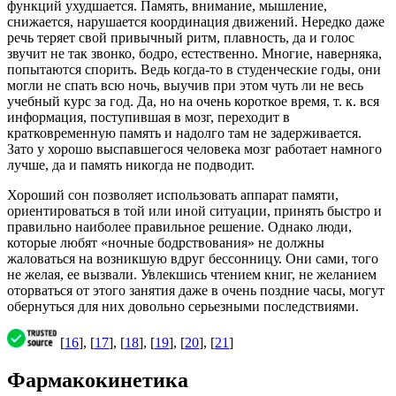
функций ухудшается. Память, внимание, мышление,
снижается, нарушается координация движений. Нередко даже
речь теряет свой привычный ритм, плавность, да и голос
звучит не так звонко, бодро, естественно. Многие, наверняка,
попытаются спорить. Ведь когда-то в студенческие годы, они
могли не спать всю ночь, выучив при этом чуть ли не весь
учебный курс за год. Да, но на очень короткое время, т. к. вся
информация, поступившая в мозг, переходит в
кратковременную память и надолго там не задерживается.
Зато у хорошо выспавшегося человека мозг работает намного
лучше, да и память никогда не подводит.
Хороший сон позволяет использовать аппарат памяти,
ориентироваться в той или иной ситуации, принять быстро и
правильно наиболее правильное решение. Однако люди,
которые любят «ночные бодрствования» не должны
жаловаться на возникшую вдруг бессонницу. Они сами, того
не желая, ее вызвали. Увлекшись чтением книг, не желанием
оторваться от этого занятия даже в очень поздние часы, могут
обернуться для них довольно серьезными последствиями.
[
16
], [
17
], [
18
], [
19
], [
20
], [
21
]
Фармакокинетика