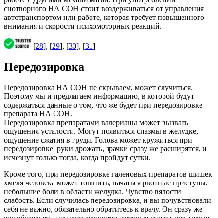
снотворного НА СОН стоит воздерживаться от управления
автотранспортом или работе, которая требует повышенного
внимания и скорости психомоторных реакций.
[
28
], [
29
], [
30
], [
31
]
Передозировка
Передозировка НА СОН не скрываем, может случиться.
Поэтому мы и предлагаем информацию, в которой будут
содержаться данные о том, что же будет при передозировке
препарата НА СОН.
Передозировка препаратами валерианы может вызвать
ощущения усталости. Могут появиться спазмы в желудке,
ощущение сжатия в груди. Голова может кружиться при
передозировке, руки дрожать, зрачки сразу же расширятся, и
исчезнут только тогда, когда пройдут сутки.
Кроме того, при передозировке галеновых препаратов шишек
хмеля человека может тошнить, начаться рвотные приступы,
небольшие боли в области желудка. Чувство вялости,
слабость. Если случилась передозировка, и вы почувствовали
себя не важно, обязательно обратитесь к врачу. Он сразу же
вас обследует, назначит лекарства, которые снизят ощутимые