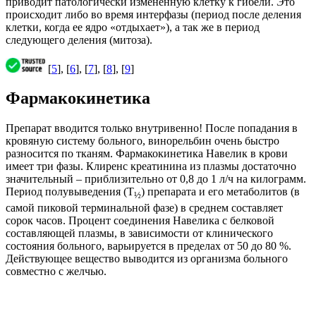
приводит патологически измененную клетку к гибели. Это
происходит либо во время интерфазы (период после деления
клетки, когда ее ядро «отдыхает»), а так же в период
следующего деления (митоза).
[
5
], [
6
], [
7
], [
8
], [
9
]
Фармакокинетика
Препарат вводится только внутривенно! После попадания в
кровяную систему больного, винорельбин очень быстро
разносится по тканям. Фармакокинетика Навелик в крови
имеет три фазы. Клиренс креатинина из плазмы достаточно
значительный – приблизительно от 0,8 до 1 л/ч на килограмм.
Период полувыведения (T
) препарата и его метаболитов (в
½
самой пиковой терминальной фазе) в среднем составляет
сорок часов. Процент соединения Навелика с белковой
составляющей плазмы, в зависимости от клинического
состояния больного, варьируется в пределах от 50 до 80 %.
Действующее вещество выводится из организма больного
совместно с желчью.