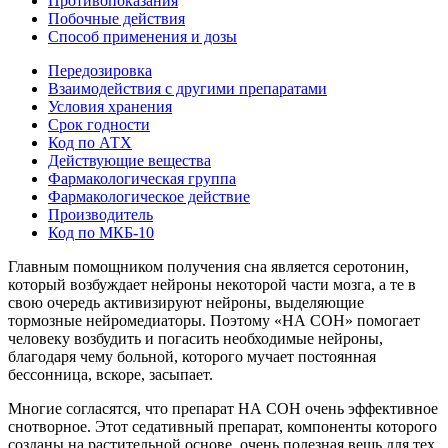
Противопоказания
Побочные действия
Способ применения и дозы
Передозировка
Взаимодействия с другими препаратами
Условия хранения
Срок годности
Код по АТХ
Действующие вещества
Фармакологическая группа
Фармакологическое действие
Производитель
Код по МКБ-10
Главным помощником получения сна является серотонин,
который возбуждает нейроны некоторой части мозга, а те в
свою очередь активизируют нейроны, выделяющие
тормозные нейромедиаторы. Поэтому «НА СОН» помогает
человеку возбудить и погасить необходимые нейроны,
благодаря чему больной, которого мучает постоянная
бессонница, вскоре, засыпает.
Многие согласятся, что препарат НА СОН очень эффективное
снотворное. Этот седативный препарат, компоненты которого
созданы на растительной основе, очень полезная вещь для тех,