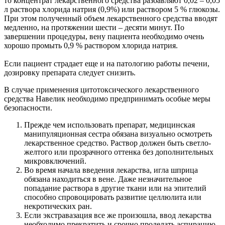
то концентрат лекарственного средства разбавляют 0,02 – 0,05
л раствора хлорида натрия (0,9%) или раствором 5 % глюкозы.
При этом полученный объем лекарственного средства вводят
медленно, на протяжении шести – десяти минут. По
завершении процедуры, вену пациента необходимо очень
хорошо промыть 0,9 % раствором хлорида натрия.
Если пациент страдает еще и на патологию работы печени,
дозировку препарата следует снизить.
В случае применения цитотоксического лекарственного
средства Навелик необходимо предпринимать особые меры
безопасности.
Прежде чем использовать препарат, медицинская
манипуляционная сестра обязана визуально осмотреть
лекарственное средство. Раствор должен быть светло-
желтого или прозрачного оттенка без дополнительных
микровключений.
Во время начала введения лекарства, игла шприца
обязана находиться в вене. Даже незначительное
попадание раствора в другие ткани или на эпителий
способно спровоцировать развитие целлюлита или
некротических ран.
Если экстравазация все же произошла, ввод лекарства
необходимо прекратить и срочно проделать аспирацию