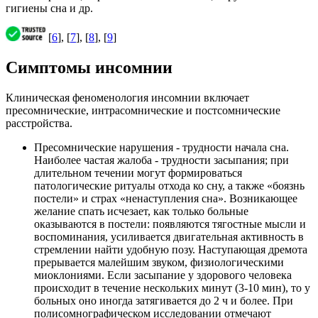
гигиены сна и др.
[
6
], [
7
], [
8
], [
9
]
Симптомы инсомнии
Клиническая феноменология инсомнии включает
пресомнические, интрасомнические и постсомнические
расстройства.
Пресомнические нарушения - трудности начала сна.
Наиболее частая жалоба - трудности засыпания; при
длительном течении могут формироваться
патологические ритуалы отхода ко сну, а также «боязнь
постели» и страх «ненаступления сна». Возникающее
желание спать исчезает, как только больные
оказываются в постели: появляются тягостные мысли и
воспоминания, усиливается двигательная активность в
стремлении найти удобную позу. Наступающая дремота
прерывается малейшим звуком, физиологическими
миоклониями. Если засыпание у здорового человека
происходит в течение нескольких минут (3-10 мин), то у
больных оно иногда затягивается до 2 ч и более. При
полисомнографическом исследовании отмечают