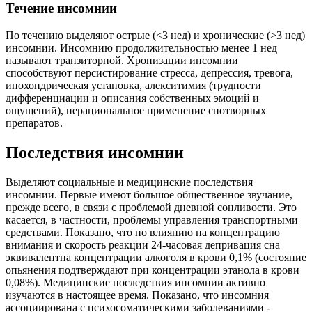
Течение инсомнии
По течению выделяют острые (<3 нед) и хронические (>3 нед)
инсомнии. Инсомнию продолжительностью менее 1 нед
называют транзиторной. Хронизации инсомнии
способствуют персистирование стресса, депрессия, тревога,
ипохондрическая установка, алекситимия (трудности
дифференциации и описания собственных эмоций и
ощущений), нерациональное применение снотворных
препаратов.
Последствия инсомнии
Выделяют социальные и медицинские последствия
инсомнии. Первые имеют большое общественное звучание,
прежде всего, в связи с проблемой дневной сонливости. Это
касается, в частности, проблемы управления транспортными
средствами. Показано, что по влиянию на концентрацию
внимания и скорость реакции 24-часовая депривация сна
эквивалентна концентрации алкоголя в крови 0,1% (состояние
опьянения подтверждают при концентрации этанола в крови
0,08%). Медицинские последствия инсомнии активно
изучаются в настоящее время. Показано, что инсомния
ассоциирована с психосоматическими заболеваниями -