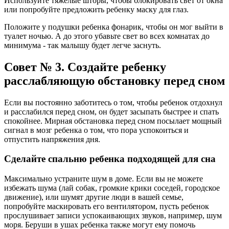
Используйте тяжелые шторы, чтобы блокировать свет от окна
или попробуйте предложить ребенку маску для глаз.
Положите у подушки ребенка фонарик, чтобы он мог выйти в
туалет ночью. А до этого убавьте свет во всех комнатах до
минимума - так малышу будет легче заснуть.
Совет № 3. Создайте ребенку
расслабляющую обстановку перед сном
Если вы постоянно заботитесь о том, чтобы ребенок отдохнул
и расслабился перед сном, он будет засыпать быстрее и спать
спокойнее. Мирная обстановка перед сном посылает мощный
сигнал в мозг ребенка о том, что пора успокоиться и
отпустить напряжения дня.
Сделайте спальню ребенка подходящей для сна
Максимально устраните шум в доме. Если вы не можете
избежать шума (лай собак, громкие крики соседей, городское
движение), или шумят другие люди в вашей семье,
попробуйте маскировать его вентилятором, пусть ребенок
прослушивает записи успокаивающих звуков, например, шум
моря. Беруши в ушах ребенка также могут ему помочь