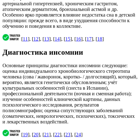
артериальной гипертензией, хроническим гастритом,
атопическим дерматитом, бронхиальной астмой и др.
Особенно ярко проявляется влияние недостатка сна в детской
популяции: прежде всего, в виде ухудшения способности к
обучению и поведения в коллективе.
[
11
], [
12
], [
13
], [
14
], [
15
], [
16
], [
17
], [
18
]
Диагностика инсомнии
Основные принципы диагностики инсомнии следующие:
оценка индивидуального хронобиологического стереотипа
человека (сова / жаворонок, коротко- / долгоспящий), который,
вероятно, является генетически обусловленным; учёт
культуральных особенностей (сиеста в Испании),
профессиональной деятельности (ночная и сменная работа);
изучение особенностей клинической картины, данных
психологического исследования, результатов
полисомнографии; оценка сопутствующих заболеваний
(соматических, неврологических, психических), токсических
и лекарственных воздействий.
[
19
], [
20
], [
21
], [
22
], [
23
], [
24
]