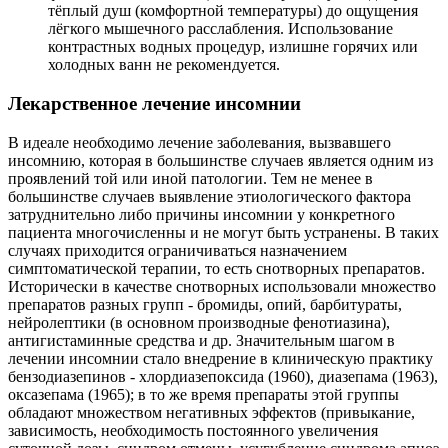
тёплый душ (комфортной температуры) до ощущения
лёгкого мышечного расслабления. Использование
контрастных водных процедур, излишне горячих или
холодных ванн не рекомендуется.
Лекарственное лечение инсомнии
В идеале необходимо лечение заболевания, вызвавшего
инсомнию, которая в большинстве случаев является одним из
проявлений той или иной патологии. Тем не менее в
большинстве случаев выявление этиологического фактора
затруднительно либо причины инсомнии у конкретного
пациента многочисленны и не могут быть устранены. В таких
случаях приходится ограничиваться назначением
симптоматической терапии, то есть снотворных препаратов.
Исторически в качестве снотворных использовали множество
препаратов разных групп - бромиды, опий, барбитураты,
нейролептики (в основном производные фенотиазина),
антигистаминные средства и др. Значительным шагом в
лечении инсомнии стало внедрение в клиническую практику
бензодиазепинов - хлордиазепоксида (1960), диазепама (1963),
оксазепама (1965); в то же время препараты этой группы
обладают множеством негативных эффектов (привыкание,
зависимость, необходимость постоянного увеличения