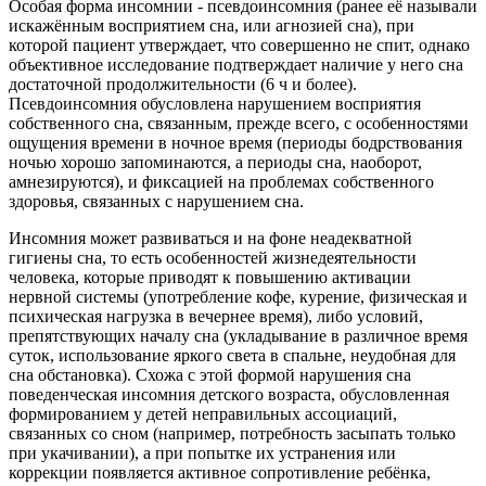
Особая форма инсомнии - псевдоинсомния (ранее её называли
искажённым восприятием сна, или агнозией сна), при
которой пациент утверждает, что совершенно не спит, однако
объективное исследование подтверждает наличие у него сна
достаточной продолжительности (6 ч и более).
Псевдоинсомния обусловлена нарушением восприятия
собственного сна, связанным, прежде всего, с особенностями
ощущения времени в ночное время (периоды бодрствования
ночью хорошо запоминаются, а периоды сна, наоборот,
амнезируются), и фиксацией на проблемах собственного
здоровья, связанных с нарушением сна.
Инсомния может развиваться и на фоне неадекватной
гигиены сна, то есть особенностей жизнедеятельности
человека, которые приводят к повышению активации
нервной системы (употребление кофе, курение, физическая и
психическая нагрузка в вечернее время), либо условий,
препятствующих началу сна (укладывание в различное время
суток, использование яркого света в спальне, неудобная для
сна обстановка). Схожа с этой формой нарушения сна
поведенческая инсомния детского возраста, обусловленная
формированием у детей неправильных ассоциаций,
связанных со сном (например, потребность засыпать только
при укачивании), а при попытке их устранения или
коррекции появляется активное сопротивление ребёнка,