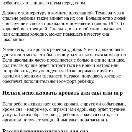
избавиться от лишнего шума перед сном.
Держите температуру в комнате прохладной. Температура в
спальне ребенка также влияет на их сон. Большинство людей
спят лучше в слегка прохладном помещении (около 18 ° C) с
хорошей вентиляцией. Спальня, в которой слишком жарко
или слишком холодно, может помешать качеству сна
школьника.
Убедитесь, что кровать ребенка удобна. У него должно быть
достаточно места, чтобы растянуться и выспаться комфортно.
Если школьник часто просыпается с болью в спине или шее,
родителям лучше будет потратиться на новый матрас или
попробовать другую подушку. Поэкспериментируйте с
разными уровнями твердости матраса, подушкой, которые
обеспечат дополнительный комфорт ребенку.
Нельзя использовать кровать для еды или игр
Если ребенок связывает свою кровать с другими событиями,
кроме сна – например, с играми или едой, ему будет труднее
уснуть. Таким образом, когда ребенок ложится спать, его
организм получает мощный импульс: пора засыпать.
Расслабляющие ритуалы для сна