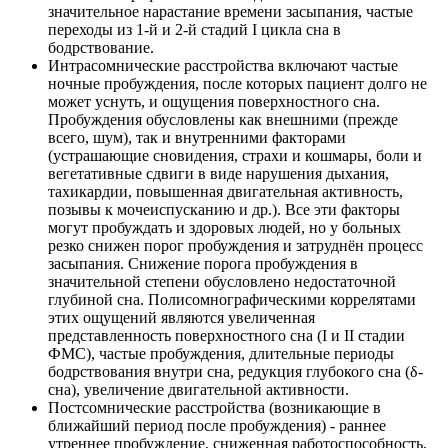
значительное нарастание времени засыпания, частые
переходы из 1-й и 2-й стадий I цикла сна в
бодрствование.
Интрасомнические расстройства включают частые
ночные пробуждения, после которых пациент долго не
может уснуть, и ощущения поверхностного сна.
Пробуждения обусловлены как внешними (прежде
всего, шум), так и внутренними факторами
(устрашающие сновидения, страхи и кошмары, боли и
вегетативные сдвиги в виде нарушения дыхания,
тахикардии, повышенная двигательная активность,
позывы к мочеиспусканию и др.). Все эти факторы
могут пробуждать и здоровых людей, но у больных
резко снижен порог пробуждения и затруднён процесс
засыпания. Снижение порога пробуждения в
значительной степени обусловлено недостаточной
глубиной сна. Полисомнографическими коррелятами
этих ощущений являются увеличенная
представленность поверхностного сна (I и II стадии
ФМС), частые пробуждения, длительные периоды
бодрствования внутри сна, редукция глубокого сна (δ-
сна), увеличение двигательной активности.
Постсомнические расстройства (возникающие в
ближайший период после пробуждения) - раннее
утреннее пробуждение, сниженная работоспособность,