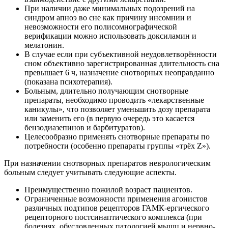
При наличии даже минимальных подозрений на
синдром апноэ во сне как причину инсомнии и
невозможности его полисомнографической
верификации можно использовать доксиламин и
мелатонин.
В случае если при субъективной неудовлетворённости
сном объективно зарегистрированная длительность сна
превышает 6 ч, назначение снотворных неоправданно
(показана психотерапия).
Больным, длительно получающим снотворные
препараты, необходимо проводить «лекарственные
каникулы», что позволяет уменьшить дозу препарата
или заменить его (в первую очередь это касается
бензодиазепинов и барбитуратов).
Целесообразно применять снотворные препараты по
потребности (особенно препараты группы «трёх Z»).
При назначении снотворных препаратов неврологическим
больным следует учитывать следующие аспекты.
Преимущественно пожилой возраст пациентов.
Ограниченные возможности применения агонистов
различных подтипов рецепторов ГАМК-ергического
рецепторного постсинаптического комплекса (при
болезнях, обусловленных патологией мышц и нервно-