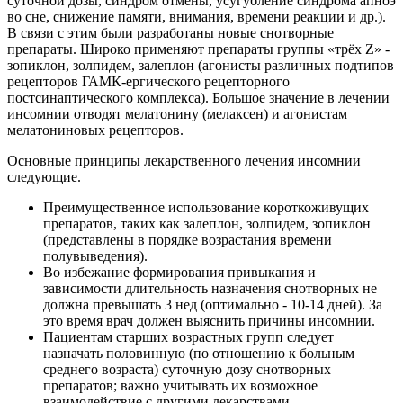
суточной дозы, синдром отмены, усугубление синдрома апноэ
во сне, снижение памяти, внимания, времени реакции и др.).
В связи с этим были разработаны новые снотворные
препараты. Широко применяют препараты группы «трёх Z» -
зопиклон, золпидем, залеплон (агонисты различных подтипов
рецепторов ГАМК-ергического рецепторного
постсинаптического комплекса). Большое значение в лечении
инсомнии отводят мелатонину (мелаксен) и агонистам
мелатониновых рецепторов.
Основные принципы лекарственного лечения инсомнии
следующие.
Преимущественное использование короткоживущих
препаратов, таких как залеплон, золпидем, зопиклон
(представлены в порядке возрастания времени
полувыведения).
Во избежание формирования привыкания и
зависимости длительность назначения снотворных не
должна превышать 3 нед (оптимально - 10-14 дней). За
это время врач должен выяснить причины инсомнии.
Пациентам старших возрастных групп следует
назначать половинную (по отношению к больным
среднего возраста) суточную дозу снотворных
препаратов; важно учитывать их возможное
взаимодействие с другими лекарствами.