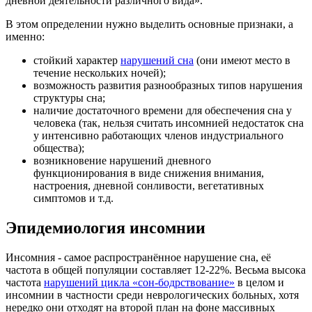
дневной деятельности различного вида».
В этом определении нужно выделить основные признаки, а
именно:
стойкий характер
нарушений сна
(они имеют место в
течение нескольких ночей);
возможность развития разнообразных типов нарушения
структуры сна;
наличие достаточного времени для обеспечения сна у
человека (так, нельзя считать инсомнией недостаток сна
у интенсивно работающих членов индустриального
общества);
возникновение нарушений дневного
функционирования в виде снижения внимания,
настроения, дневной сонливости, вегетативных
симптомов и т.д.
Эпидемиология инсомнии
Инсомния - самое распространённое нарушение сна, её
частота в общей популяции составляет 12-22%. Весьма высока
частота
нарушений цикла «сон-бодрствование»
в целом и
инсомнии в частности среди неврологических больных, хотя
нередко они отходят на второй план на фоне массивных