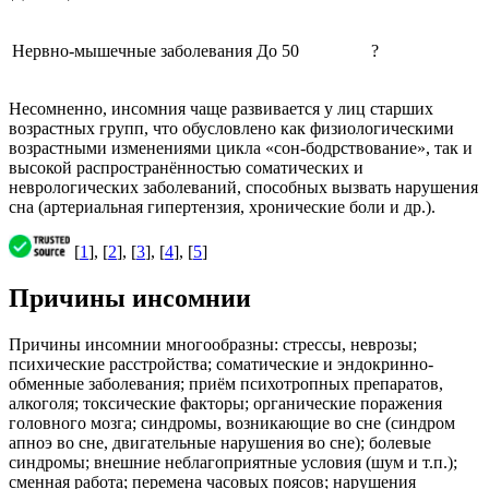
Нервно-мышечные заболевания
До 50
?
Несомненно, инсомния чаще развивается у лиц старших
возрастных групп, что обусловлено как физиологическими
возрастными изменениями цикла «сон-бодрствование», так и
высокой распространённостью соматических и
неврологических заболеваний, способных вызвать нарушения
сна (артериальная гипертензия, хронические боли и др.).
[
1
], [
2
], [
3
], [
4
], [
5
]
Причины инсомнии
Причины инсомнии многообразны: стрессы, неврозы;
психические расстройства; соматические и эндокринно-
обменные заболевания; приём психотропных препаратов,
алкоголя; токсические факторы; органические поражения
головного мозга; синдромы, возникающие во сне (синдром
апноэ во сне, двигательные нарушения во сне); болевые
синдромы; внешние неблагоприятные условия (шум и т.п.);
сменная работа; перемена часовых поясов; нарушения