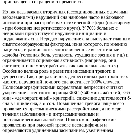
приводящее к сокращению времени сна.
Из так называемых вторичных (ассоциированных с другими
заболеваниями) нарушений сна наиболее часто наблюдают
инсомнии при расстройствах психической сферы (по-старому
- при болезнях невротического круга). У 70% больных с
неврозами присутствуют нарушения инициации и
поддержания сна. Нередко нарушение сна выступает главным
симптомообразующим фактором, из-за которого, по мнению
пациента, и развиваются многочисленные вегетативные
жалобы (головная боль, усталость, ухудшение зрения и т.д.) и
ограничивается социальная активность (например, они
считают, что не могут работать, так как не высыпаются).
Особенно велика роль в развитии инсомнии тревоги и
депрессии. Так, при различных депрессивных расстройствах
частота нарушений ночного сна достигает 100% случаев.
Полисомнографическими коррелятами депрессии считают
укорочение латентного периода ФБС (<40 мин - жёсткий, <65
мин - «демократичный» критерий), снижение длительности δ-
сна в I цикле сна, а-δ-сон. Повышенная тревога чаще всего
проявляется пресомническими расстройствами, а по мере
течения заболевания - и интрасомническими и
постсомническими жалобами. Полисомнографические
проявления при высокой тревоге неспецифичны и
определяются удлинённым засыпанием, увеличением