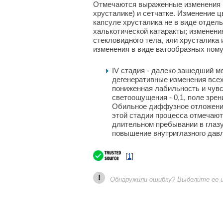
Отмечаются выраженные изменения в 
хрусталике) и сетчатке. Изменение ц
капсуле хрусталика не в виде отдель
халькотической катаракты; изменения
стекловидного тела, или хрусталика 
изменения в виде ватообразных пому
IV стадия - далеко зашедший м
дегенеративные изменения всех
пониженная лабильность и чувс
светоощущения - 0,1, поле зрен
Обильное диффузное отложение
этой стадии процесса отмечаю
длительном пребывании в глазу
повышение внутриглазного давл
[
1
]
!
Обнаружили ошибку? Выделите ее и 