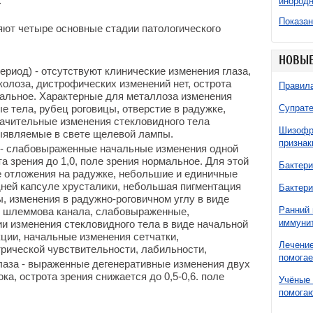
.
инородн
Показан
ют четыре основные стадии патологического
НОВЫЕ
период) - отсутствуют клинические изменения глаза,
колоза, дистрофических изменений нет, острота
Правила
рмальное. Характерные для металлоза изменения
е тела, рубец роговицы, отверстие в радужке,
Супрате
начительные изменения стекловидного тела
Шизофре
выявляемые в свете щелевой лампы.
признак
з - слабовыраженные начальные изменения одной
та зрения до 1,0, поле зрения нормальное. Для этой
Бактери
 отложения на радужке, небольшие и единичные
ней капсуле хрусталики, небольшая пигментация
Бактери
ы, изменения в радужно-роговичном углу в виде
Ранний 
и шлеммова канала, слабовыраженные,
иммунит
и изменения стекловидного тела в виде начальной
кции, начальные изменения сетчатки,
Лечение
рической чувствительности, лабильности,
помогае
 глаза - выраженные дегенеративные изменения двух
ка, острота зрения снижается до 0,5-0,6. поле
Учёные 
помогаю