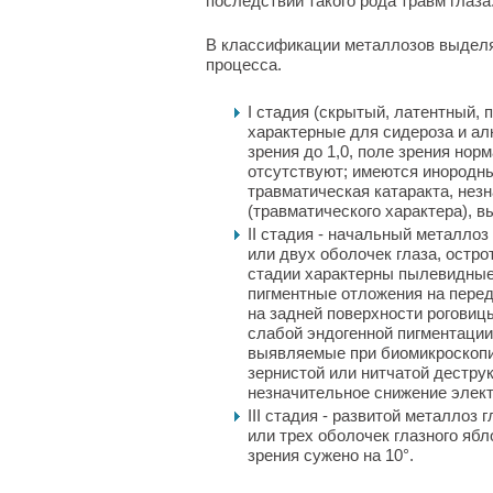
последствий такого рода травм глаза
В классификации металлозов выделя
процесса.
I стадия (скрытый, латентный, 
характерные для сидероза и ал
зрения до 1,0, поле зрения но
отсутствуют; имеются инородны
травматическая катаракта, нез
(травматического характера), 
II стадия - начальный металло
или двух оболочек глаза, остро
стадии характерны пылевидные
пигментные отложения на перед
на задней поверхности роговиц
слабой эндогенной пигментаци
выявляемые при биомикроскопи
зернистой или нитчатой дестру
незначительное снижение элект
III стадия - развитой металлоз
или трех оболочек глазного ябло
зрения сужено на 10°.