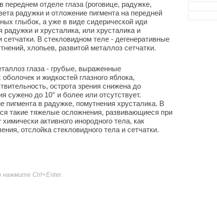
переднем отделе глаза (роговице, радужке,
вета радужки и отложение пигмента на передней
ных глыбок, а уже в виде сидерической иди
 радужки и хрусталика, или хрусталика и
и сетчатки. В стекловидном теле - дегенеративные
тнений, хлопьев, развитой металлоз сетчатки.
еталлоз глаза - грубые, выраженные
 оболочек и жидкостей глазного яблока,
твительность, острота зрения снижена до
ия сужено до 10° и более или отсутствует.
 пигмента в радужке, помутнения хрусталика. В
тся такие тяжелые осложнения, развивающиеся при
 химически активного инородного тела, как
ения, отслойка стекловидного тела и сетчатки.
нажмите Ctrl+Enter.