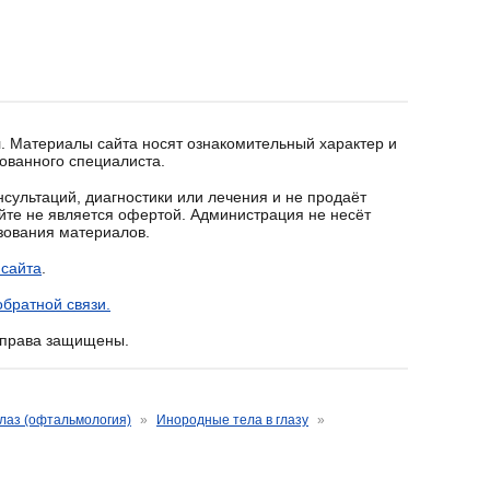
. Материалы сайта носят ознакомительный характер и
ованного специалиста.
сультаций, диагностики или лечения и не продаёт
йте не является офертой. Администрация не несёт
ьзования материалов.
 сайта
.
братной связи.
е права защищены.
лаз (офтальмология)
»
Инородные тела в глазу
»
за с внедрением