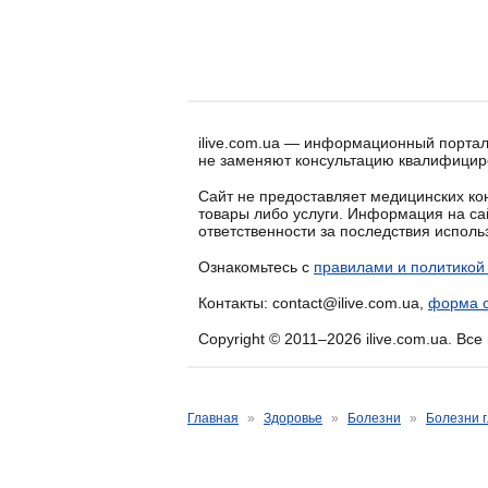
ilive.com.ua — информационный портал
не заменяют консультацию квалифицир
Сайт не предоставляет медицинских кон
товары либо услуги. Информация на са
ответственности за последствия испол
Ознакомьтесь с
правилами и политикой
Контакты: contact@ilive.com.ua,
форма о
Copyright © 2011–2026 ilive.com.ua. Вс
Главная
»
Здоровье
»
Болезни
»
Болезни г
Симптомы ранений гла