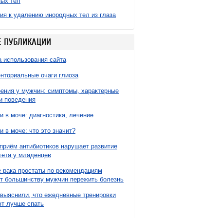
ых тел
ия к удалению инородных тел из глаза
 ПУБЛИКАЦИИ
 использования сайта
нториальные очаги глиоза
ния у мужчин: симптомы, характерные
и поведения
и в моче: диагностика, лечение
и в моче: что это значит?
приём антибиотиков нарушает развитие
ета у младенцев
 рака простаты по рекомендациям
т большинству мужчин пережить болезнь
выяснили, что ежедневные тренировки
т лучше спать