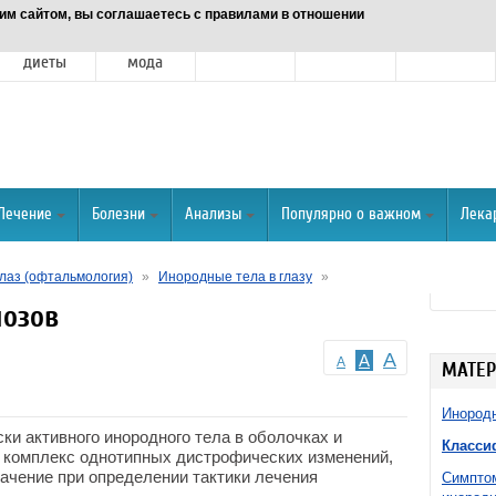
им сайтом, вы соглашаетесь с правилами в отношении
Питание и
Красота и
Отношения
Спорт
О портале
диеты
мода
Лечение
Болезни
Анализы
Популярно о важном
Лека
лаз (офтальмология)
»
Инородные тела в глазу
»
лозов
A
A
A
МАТЕР
Инородн
и активного инородного тела в оболочках и
Класси
т комплекс однотипных дистрофических изменений,
ачение при определении тактики лечения
Симптом