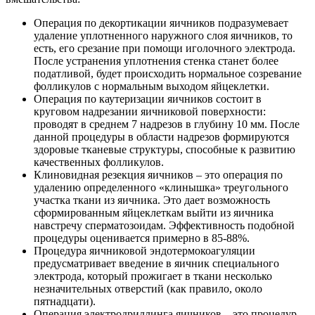
Операция по декортикации яичников подразумевает
удаление уплотненного наружного слоя яичников, то
есть, его срезание при помощи иголочного электрода.
После устранения уплотнения стенка станет более
податливой, будет происходить нормальное созревание
фолликулов с нормальным выходом яйцеклетки.
Операция по каутеризации яичников состоит в
круговом надрезании яичниковой поверхности:
проводят в среднем 7 надрезов в глубину 10 мм. После
данной процедуры в области надрезов формируются
здоровые тканевые структуры, способные к развитию
качественных фолликулов.
Клиновидная резекция яичников – это операция по
удалению определенного «клинышка» треугольного
участка ткани из яичника. Это дает возможность
сформированным яйцеклеткам выйти из яичника
навстречу сперматозоидам. Эффективность подобной
процедуры оценивается примерно в 85-88%.
Процедура яичниковой эндотермокоагуляции
предусматривает введение в яичник специального
электрода, который прожигает в ткани несколько
незначительных отверстий (как правило, около
пятнадцати).
Операция электродриллинга яичников – это процедур