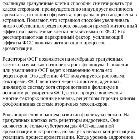
фолликула гранулезные клетки способны синтезировать три
класса стероидов: преимущественно индуцирует активность
ароматазы, основного фермента, превращающего андрогены в
эстрадиол. Полагают, что эстрадиол способен увеличивать
число собственных рецепторов, оказывая прямой митогенный
эффект на гранулезные клетки независимый от ФСГ. Его
рассматривают как паракринный фактор, усиливающий
эффекты ФСГ, включая активизацию процессов
ароматизации.
Рецепторы ФСГ появляются на мембранах гранулезных
клеток сразу же как начинается рост фолликула. Снижение
или увеличение ФСГ ведет к изменению числа его
рецепторов. Это действие ФСГ модулируется ростовыми
факторами. ФСГ действует через G-протеин, аденилат-
циклазную систему хотя стероидогенез в фолликуле в
основном регулируется ФСГ, в этот процесс вовлечены
многие факторы: ионные каналы, рецепторы тирозин-киназы
фосфолипазная система вторичных мессенжеров.
Роль андрогенов в раннем развитии фолликула сложна. На
гранулезных клетках есть рецепторы андрогенов. Они
являются не только субстратом для ФСГ-вызванной
ароматизации в эстрогены, но могут в низких концентрациях
усиливать процесс ароматизации. Когда уровень андрогенов