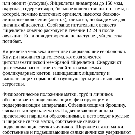
или овоцит (ovocytus). Яйцеклетка диаметром до 150 мкм,
округлая, содержит ядро, большое количество цитоплазмы, в
которой, помимо клеточных органелл, имеются белково-
липидные включения (желток), гликоген, необходимые для
питания яйцеклетки. Свой запас питательных веществ
яйцеклетка обычно расходует в течение 12-24 ч после
овуляции. Если оплодотворение не наступает, яйцеклетка
погибает.
Яйцеклетка человека имеет две покрывающие ее оболочки.
Кнутри находится цитолемма, которая является
цитоплазматической мембраной яйцеклетки. Снаружи от
цитолеммы располагается слой так называемых
фолликулярных клеток, защищающих яйцеклетку и
выполняющих гормонообразующую функцию - выделяют
эстрогены.
Физиологическое положение матки, труб и яичников
обеспечивается подвешивающим, фиксирующим и
поддерживающим аппаратами, Объединяющими брюшину,
связки и тазовую клетчатку. Подвешивающий аппарат
представлен парными образованиями, в него входят круглые
и широкие связки матки, собственные связки и
подвешивающие связки яичников. Широкие связки матки,
собственные и подвешивающие связки яичников удерживают