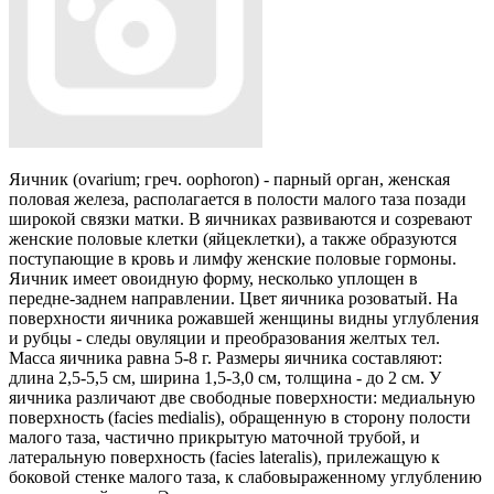
Яичник (ovarium; греч. oophoron) - парный орган, женская
половая железа, располагается в полости малого таза позади
широкой связки матки. В яичниках развиваются и созревают
женские половые клетки (яйцеклетки), а также образуются
поступающие в кровь и лимфу женские половые гормоны.
Яичник имеет овоидную форму, несколько уплощен в
передне-заднем направлении. Цвет яичника розоватый. На
поверхности яичника рожавшей женщины видны углубления
и рубцы - следы овуляции и преобразования желтых тел.
Масса яичника равна 5-8 г. Размеры яичника составляют:
длина 2,5-5,5 см, ширина 1,5-3,0 см, толщина - до 2 см. У
яичника различают две свободные поверхности: медиальную
поверхность (facies medialis), обращенную в сторону полости
малого таза, частично прикрытую маточной трубой, и
латеральную поверхность (facies lateralis), прилежащую к
боковой стенке малого таза, к слабовыраженному углублению