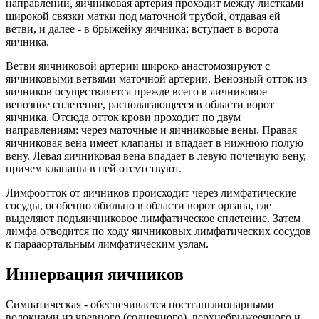
направлении, яичниковая артерия проходит между листками
широкой связки матки под маточной трубой, отдавая ей
ветви, и далее - в брыжейку яичника; вступает в ворота
яичника.
Ветви яичниковой артерии широко анастомозируют с
яичниковыми ветвями маточной артерии. Венозный отток из
яичников осуществляется прежде всего в яичниковое
венозное сплетение, располагающееся в области ворот
яичника. Отсюда отток крови проходит по двум
направлениям: через маточные и яичниковые вены. Правая
яичниковая вена имеет клапаны и впадает в нижнюю полую
вену. Левая яичниковая вена впадает в левую почечную вену,
причем клапаны в ней отсутствуют.
Лимфоотток от яичников происходит через лимфатические
сосуды, особенно обильно в области ворот органа, где
выделяют подъяичниковое лимфатическое сплетение. Затем
лимфа отводится по ходу яичниковых лимфатических сосудов
к парааортальным лимфатическим узлам.
Иннервация яичников
Симпатическая - обеспечивается постганглионарными
волокнами из чревного (солнечного), верхнебрыжеечного и