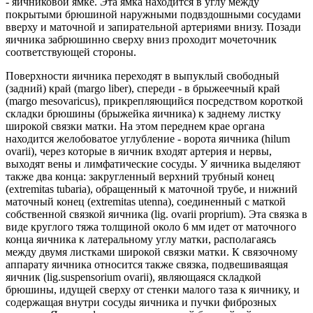
- яичниковой ямке. Эта ямка находится в углу между
покрытыми брюшиной наружными подвздошными сосудами
вверху и маточной и запирательной артериями внизу. Позади
яичника забрюшинно сверху вниз проходит мочеточник
соответствующей стороны.
Поверхности яичника переходят в выпуклый свободный
(задний) край (margo liber), спереди - в брыжеечный край
(margo mesovaricus), прикрепляющийся посредством короткой
складки брюшины (брыжейка яичника) к заднему листку
широкой связки матки. На этом переднем крае органа
находится желобоватое углубление - ворота яичника (hilum
ovarii), через которые в яичник входят артерия и нервы,
выходят вены и лимфатические сосуды. У яичника выделяют
также два конца: закругленный верхний трубный конец
(extremitas tubaria), обращенный к маточной трубе, и нижний
маточный конец (extremitas utenna), соединенный с маткой
собственной связкой яичника (lig. ovarii proprium). Эта связка в
виде круглого тяжа толщиной около 6 мм идет от маточного
конца яичника к латеральному углу матки, располагаясь
между двумя листками широкой связки матки. К связочному
аппарату яичника относится также связка, подвешиваящая
яичник (lig.suspensorium ovarii), являющаяся складкой
брюшины, идущей сверху от стенки малого таза к яичнику, и
содержащая внутри сосуды яичника и пучки фиброзных