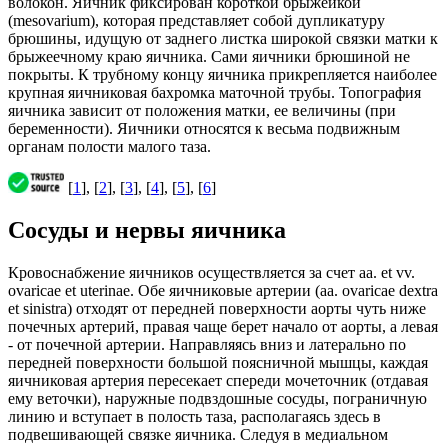
волокон. Яичник фиксирован короткой брыжейкой
(mesovarium), которая представляет собой дупликатуру
брюшины, идущую от заднего листка широкой связки матки к
брыжеечному краю яичника. Сами яичники брюшиной не
покрыты. К трубному концу яичника прикрепляется наиболее
крупная яичниковая бахромка маточной трубы. Топография
яичника зависит от положения матки, ее величины (при
беременности). Яичники относятся к весьма подвижным
органам полости малого таза.
[
1
], [
2
], [
3
], [
4
], [
5
], [
6
]
Сосуды и нервы яичника
Кровоснабжение яичников осуществляется за счет аа. et vv.
ovaricae et uterinae. Обе яичниковые артерии (аа. ovaricae dextra
et sinistra) отходят от передней поверхности аорты чуть ниже
почечных артерий, правая чаще берет начало от аорты, а левая
- от почечной артерии. Направляясь вниз и латерально по
передней поверхности большой поясничной мышцы, каждая
яичниковая артерия пересекает спереди мочеточник (отдавая
ему веточки), наружные подвздошные сосуды, пограничную
линию и вступает в полость таза, располагаясь здесь в
подвешивающей связке яичника. Следуя в медиальном