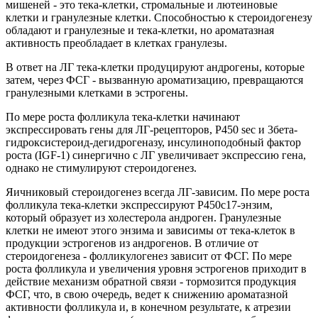
мишеней - это тека-клетки, стромальные и лютеиновые
клетки и гранулезные клетки. Способностью к стероидогенезу
обладают и гранулезные и тека-клетки, но ароматазная
активность преобладает в клетках гранулезы.
В ответ на ЛГ тека-клетки продуцируют андрогены, которые
затем, через ФСГ - вызванную ароматизацию, превращаются
гранулезными клетками в эстрогены.
По мере роста фолликула тека-клетки начинают
экспрессировать гены для ЛГ-рецепторов, Р450 sec и 3бета-
гидроксистероид-дегидрогеназу, инсулиноподобный фактор
роста (IGF-1) синергично с ЛГ увеличивает экспрессию гена,
однако не стимулируют стероидогенез.
Яичниковый стероидогенез всегда ЛГ-зависим. По мере роста
фолликула тека-клетки экспрессируют Р450с17-энзим,
который образует из холестерола андроген. Гранулезные
клетки не имеют этого энзима и зависимы от тека-клеток в
продукции эстрогенов из андрогенов. В отличие от
стероидогенеза - фолликулогенез зависит от ФСГ. По мере
роста фолликула и увеличения уровня эстрогенов приходит в
действие механизм обратной связи - тормозится продукция
ФСГ, что, в свою очередь, ведет к снижению ароматазной
активности фолликула и, в конечном результате, к атрезии