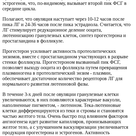
эстрогенов, что, по-видимому, вызывает второй пик ФСГ в
середине цикла.
Полагают, что овуляция наступает через 10-12 часов после
пика ЛГ и 24-36 часов после пика эстрадиола. Считается, что
ЛГ стимулирует редукционное деление ооцита,
лютеинизацию гранулезных клеток, синтез прогестерона и
простагландина в фолликуле.
Прогестерон усиливает активность протеолитических
энзимов, вместе с простагландином участвующих в разрыве
стенки фолликула. Прогестероном вызванный пик ФСГ,
позволяет выходу ооцита из фолликула путем превращения
плазминогена в протеолитический энзим - плазмин,
обеспечивает достаточное количество рецепторов ЛГ для
нормального развития лютеиновой фазы.
В течение 3-х дней после овуляции гранулезные клетки
увеличиваются, в них появляются характерные вакуоли,
наполненные пигментом, - лютеином. Тека-лютеиновые
клетки дифференцируются из теки и стромы и становятся
частью желтого тела. Очень быстро под влиянием факторов
ангиогенеза идет развитие капилляров, пронизывающих
желтое тело, а с улучшением васкуляризации увеличивается
продукция прогестерона и эстрогенов. Активность