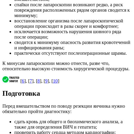
спайки после лапароскопии возникают редко, а риск
повреждения расположенных рядом органов сводится к
минимуму;
восстановление организма после лапароскопической
операции происходит в разы скорее и комфортнее;
исключается возможность нарушения шовного ряда
после операции;
сводится к минимуму опасность развития кровотечений
и инфицирования раны;
практически отсутствуют послеоперационные шрамы.
К минусам лапароскопии можно отнести, разве что,
относительно высокую стоимость хирургической процедуры.
[
6
], [
7
], [
8
], [
9
], [
10
]
Подготовка
Перед вмешательством по поводу резекции яичника нужно
обязательно пройти диагностику:
сдать кровь для общего и биохимического анализа, а
также для определения ВИЧ и гепатита;
проверить работу сердца методом кардиографии;