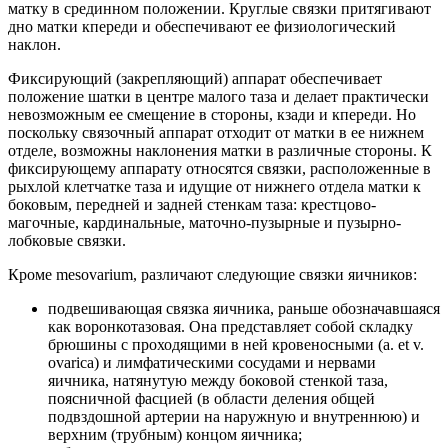
матку в срединном положении. Круглые связки притягивают
дно матки кпереди и обеспечивают ее физиологический
наклон.
Фиксирующий (закрепляющий) аппарат обеспечивает
положение шатки в центре малого таза и делает практически
невозможным ее смещение в стороны, кзади и кпереди. Но
поскольку связочный аппарат отходит от матки в ее нижнем
отделе, возможны наклонения матки в различные стороны. К
фиксирующему аппарату относятся связки, расположенные в
рыхлой клетчатке таза и идущие от нижнего отдела матки к
боковым, передней и задней стенкам таза: крестцово-
магочные, кардинальные, маточно-пузырные и пузырно-
лобковые связки.
Кроме mesovarium, различают следующие связки яичников:
подвешивающая связка яичника, раньше обозначавшаяся
как воронкотазовая. Она представляет собой складку
брюшины с проходящими в ней кровеносными (a. et v.
ovarica) и лимфатическими сосудами и нервами
яичника, натянутую между боковой стенкой таза,
поясничной фасцией (в области деления общей
подвздошной артерии на наружную и внутреннюю) и
верхним (трубным) концом яичника;