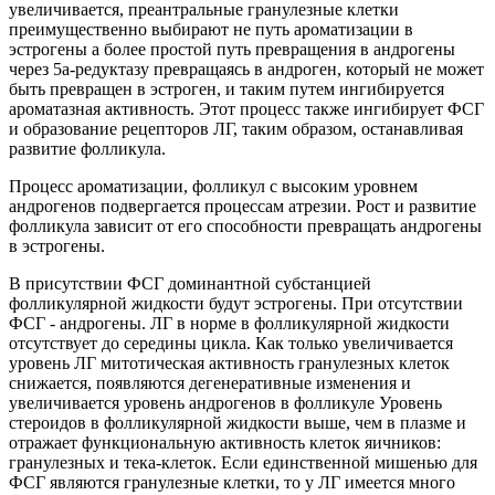
увеличивается, преантральные гранулезные клетки
преимущественно выбирают не путь ароматизации в
эстрогены а более простой путь превращения в андрогены
через 5а-редуктазу превращаясь в андроген, который не может
быть превращен в эстроген, и таким путем ингибируется
ароматазная активность. Этот процесс также ингибирует ФСГ
и образование рецепторов ЛГ, таким образом, останавливая
развитие фолликула.
Процесс ароматизации, фолликул с высоким уровнем
андрогенов подвергается процессам атрезии. Рост и развитие
фолликула зависит от его способности превращать андрогены
в эстрогены.
В присутствии ФСГ доминантной субстанцией
фолликулярной жидкости будут эстрогены. При отсутствии
ФСГ - андрогены. ЛГ в норме в фолликулярной жидкости
отсутствует до середины цикла. Как только увеличивается
уровень ЛГ митотическая активность гранулезных клеток
снижается, появляются дегенеративные изменения и
увеличивается уровень андрогенов в фолликуле Уровень
стероидов в фолликулярной жидкости выше, чем в плазме и
отражает функциональную активность клеток яичников:
гранулезных и тека-клеток. Если единственной мишенью для
ФСГ являются гранулезные клетки, то у ЛГ имеется много