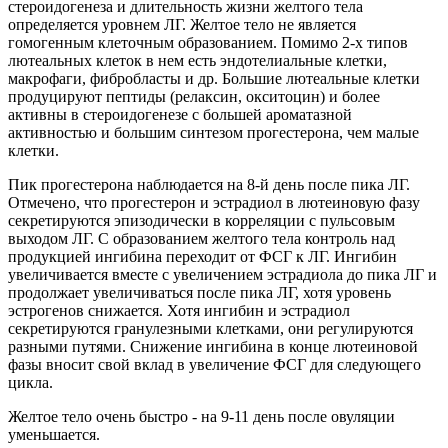
стероидогенеза и длительность жизни желтого тела
определяется уровнем ЛГ. Желтое тело не является
гомогенным клеточным образованием. Помимо 2-х типов
лютеальных клеток в нем есть эндотелиальные клетки,
макрофаги, фибробласты и др. Большие лютеальные клетки
продуцируют пептиды (релаксин, окситоцин) и более
активны в стероидогенезе с большей ароматазной
активностью и большим синтезом прогестерона, чем малые
клетки.
Пик прогестерона наблюдается на 8-й день после пика ЛГ.
Отмечено, что прогестерон и эстрадиол в лютеиновую фазу
секретируются эпизодически в корреляции с пульсовым
выходом ЛГ. С образованием желтого тела контроль над
продукцией ингибина переходит от ФСГ к ЛГ. Ингибин
увеличивается вместе с увеличением эстрадиола до пика ЛГ и
продолжает увеличиваться после пика ЛГ, хотя уровень
эстрогенов снижается. Хотя ингибин и эстрадиол
секретируются гранулезными клетками, они регулируются
разными путями. Снижение ингибина в конце лютеиновой
фазы вносит свой вклад в увеличение ФСГ для следующего
цикла.
Желтое тело очень быстро - на 9-11 день после овуляции
уменьшается.