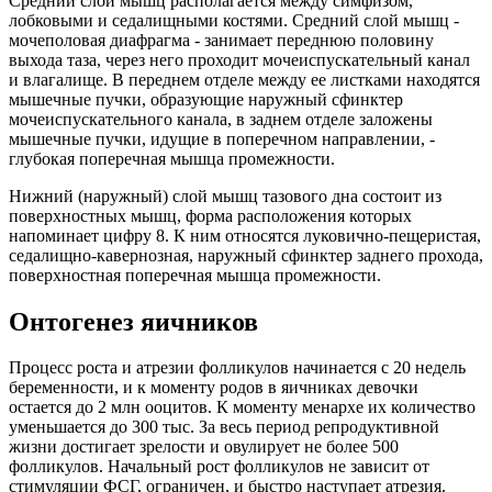
Средний слой мышц располагается между симфизом,
лобковыми и седалищными костями. Средний слой мышц -
мочеполовая диафрагма - занимает переднюю половину
выхода таза, через него проходит мочеиспускательный канал
и влагалище. В переднем отделе между ее листками находятся
мышечные пучки, образующие наружный сфинктер
мочеиспускательного канала, в заднем отделе заложены
мышечные пучки, идущие в поперечном направлении, -
глубокая поперечная мышца промежности.
Нижний (наружный) слой мышц тазового дна состоит из
поверхностных мышц, форма расположения которых
напоминает цифру 8. К ним относятся луковично-пещеристая,
седалищно-кавернозная, наружный сфинктер заднего прохода,
поверхностная поперечная мышца промежности.
Онтогенез яичников
Процесс роста и атрезии фолликулов начинается с 20 недель
беременности, и к моменту родов в яичниках девочки
остается до 2 млн ооцитов. К моменту менархе их количество
уменьшается до 300 тыс. За весь период репродуктивной
жизни достигает зрелости и овулирует не более 500
фолликулов. Начальный рост фолликулов не зависит от
стимуляции ФСГ, ограничен, и быстро наступает атрезия.