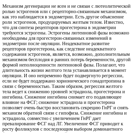
Механизм дегенерации не ясен и не связан с лютеолитической
ролью эстрогенов или с рецепторно-связанным механизмом,
как это наблюдается в эндометрии. Есть другое объяснение
роли эстрогенов, продуцируемых желтым телом. Известно,
что для синтеза рецепторов прогестерона в эндометрии
требуются эстрогены. Эстрогены лютеиновой фазы возможно
необходимы для прогестерон-связанных изменений в
эндометрии после овуляции. Неадекватное развитие
рецепторов прогестерона, как следствие неадекватного
содержания эстрогенов, является, возможно, дополнительным
механизмом бесплодия и ранних потерь беременности, другой
формой неполноценности лютеиновой фазы. Полагают, что
длительность жизни желтого тела устанавливается в момент
овуляции. И оно непременно будет подвергнуто регрессии,
если не будет поддержано хорионического гонадотропина в
связи с беременностью. Таким образом, регрессия желтого
тела ведет к снижению уровней эстрадиола, прогестерона и
ингибина. Снижение ингибина снимает его подавляющее
влияние на ФСГ; снижение эстрадиола и прогестерона
позволяет очень быстро восстановить секрецию ГнРГ и снять
механизм обратной связи с гипофиза. Снижение ингибина и
эстрадиола, совместно с увеличением ГнРГ дает
превалирование ФСГ над ЛГ. Увеличение ФСГ приводит к
росту фолликулов с последующим выбором доминантного