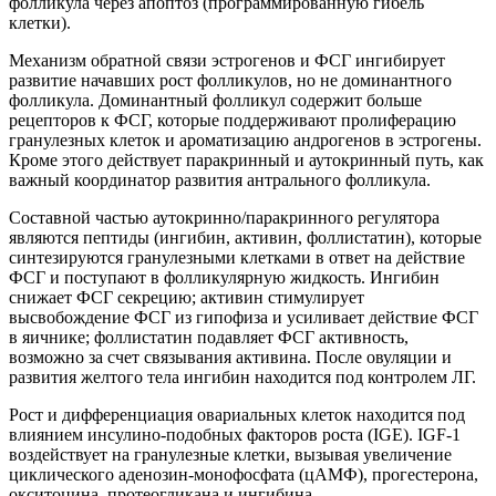
фолликула через апоптоз (программированную гибель
клетки).
Механизм обратной связи эстрогенов и ФСГ ингибирует
развитие начавших рост фолликулов, но не доминантного
фолликула. Доминантный фолликул содержит больше
рецепторов к ФСГ, которые поддерживают пролиферацию
гранулезных клеток и ароматизацию андрогенов в эстрогены.
Кроме этого действует паракринный и аутокринный путь, как
важный координатор развития антрального фолликула.
Составной частью аутокринно/паракринного регулятора
являются пептиды (ингибин, активин, фоллистатин), которые
синтезируются гранулезными клетками в ответ на действие
ФСГ и поступают в фолликулярную жидкость. Ингибин
снижает ФСГ секрецию; активин стимулирует
высвобождение ФСГ из гипофиза и усиливает действие ФСГ
в яичнике; фоллистатин подавляет ФСГ активность,
возможно за счет связывания активина. После овуляции и
развития желтого тела ингибин находится под контролем ЛГ.
Рост и дифференциация овариальных клеток находится под
влиянием инсулино-подобных факторов роста (IGE). IGF-1
воздействует на гранулезные клетки, вызывая увеличение
циклического аденозин-монофосфата (цАМФ), прогестерона,
окситоцина, протеогликана и ингибина.