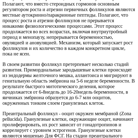
Полагают, что вместо стероидных гормонов основным
регулятором роста и атрезии первичных фолликулов являются
местные аутокринно/паракринные пептиды. Полагают, что
процесс роста и атрезии фолликулов не прерывается
никакими физиологическими процессами. Этот процесс
продолжается во всех возрастах, включая внутриутробный
период и менопаузу, непрерывается беременностью,
овуляцией и ановуляцией. Механизм, который запускает рост
фолликулов и их количество в каждом конкретном цикле,
пока не ясен.
В своем развитии фолликул претерпевает несколько стадий
развития. Примордиальные зародышевые клетки происходят
из эндодермы желточного мешка, аллантоиса и мигрируют в
генитальную область эмбриона на 5-6 неделе беременности. В
результате быстрого митотического деления, которое
продолжается от 6-8недель до 16-20недель беременности, в
яичниках эмбриона образуется до 6-7 млн ооцитов,
окруженных тонким слоем гранулезных клеток.
Преантральный фолликул - ооцит окружен мембраной (Zona
pellucida). Гранулезные клетки, окружающие ооцит, начинают
пролиферировать, их рост зависит от гонадотропинов и
коррелирует с уровнем эстрогенов. Гранулезные клетки
являются мишенью Для ФСГ. На стадии преантрального