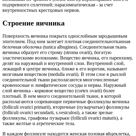
подчревного сплетений; парасимпатическая - за счет
внутренностных крестцовых нервов.
Строение яичника
Поверхность яичника покрыта однослойным зародышевым
эпителием. Под ним залегает плотная соединительнотканная
белочная оболочка (tunica albuginea). Соединительная ткань
яичника образует его строму (stroma ovarii), богатую
эластическими волокнами. Вещество яичника, его паренхиму,
делят на наружный и внутренний слои. Внутренний слой,
лежащий в центре яичника, ближе к его воротам, называют
мозговым веществом (medulla ovarii). В этом слое в рыхлой
соединительной ткани располагаются многочисленные
кровеносные и лимфатические сосуды и нервы. Наружный
слой яичника - корковое вещество (cortex ovarii) более
плотный. В нем много соединительной ткани, в которой
располагаются созревающие первичные фолликулы яичника
(folliculi ovarici primarii), вторичные (пузырчатые) фолликулы
(folliculi ovarici secundarii, s.vesiculosi), a также зрелые
фолликулы, граафовы пузырьки (folliculi ovarici maturis), а
также желтые и атретические тела.
В каждом фолликуле находится женская половая яйцеклетка,