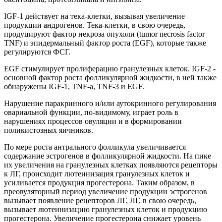
IGF-1 действует на тека-клетки, вызывая увеличение
продукции андрогенов. Тека-клетки, в свою очередь,
продуцируют фактор некроза опухоли (tumor necrosis factor
TNF) и эпидермальный фактор роста (EGF), которые также
регулируются ФСГ.
EGF стимулирует пролиферацию гранулезных клеток. IGF-2 -
основной фактор роста фолликулярной жидкости, в ней также
обнаружены IGF-1, TNF-a, TNF-3 и EGF.
Нарушение паракринного и/или аутокринного регулирования
овариальной функции, по-видимому, играет роль в
нарушениях процессов овуляции и в формировании
поликистозных яичников.
По мере роста антрального фолликула увеличивается
содержание эстрогенов в фолликулярной жидкости. На пике
их увеличения на гранулезных клетках появляются рецепторы
к ЛГ, происходит лютеинизация гранулезных клеток и
усиливается продукция прогестерона. Таким образом, в
преовуляторный период увеличение продукции эстрогенов
вызывает появление рецепторов ЛГ, ЛГ, в свою очередь,
вызывает лютеинизацию гранулезных клеток и продукцию
прогестерона. Увеличение прогестерона снижает уровень