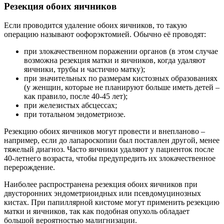
Резекция обоих яичников
Если проводится удаление обоих яичников, то такую
операцию называют оофорэктомией. Обычно её проводят:
при злокачественном поражении органов (в этом случае
возможна резекция матки и яичников, когда удаляют
яичники, трубы и частично матку);
при значительных по размерам кистозных образованиях
(у женщин, которые не планируют больше иметь детей –
как правило, после 40-45 лет);
при железистых абсцессах;
при тотальном эндометриозе.
Резекцию обоих яичников могут провести и внепланово –
например, если до лапароскопии был поставлен другой, менее
тяжелый диагноз. Часто яичники удаляют у пациенток после
40-летнего возраста, чтобы предупредить их злокачественное
перерождение.
Наиболее распространена резекция обоих яичников при
двусторонних эндометриоидных или псевдомуцинозных
кистах. При папиллярной кистоме могут применить резекцию
матки и яичников, так как подобная опухоль обладает
большой вероятностью малигнизации.