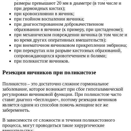
размеры превышают 20 мм в диаметре (в том числе и
при дермоидных кистах);
при кровоизлиянии в яичник;
при гнойном воспалении яичника;
при диагностированном доброкачественном
образовании в яичнике (к примеру, при цистаденоме);
при механическом повреждении яичника (в том числе и
во время других оперативных вмешательств);
при внематочном яичниковом прикреплении эмбриона;
при перекрутах или разрыве кистозных образований,
сопровождающихся кровотечением и болями;
при поликистозе яичников.
Резекция яичников при поликистозе
Поликистоз – это достаточно сложное гормональное
заболевание, которое возникает при сбое гипоталамической
регулировки яичниковой функции. При поликистозе часто
ставят диагноз «бесплодие», поэтому резекция яичников
является одним из способов помочь женщине все же
забеременеть.
В зависимости от сложности и течения поликистозного
процесса, могут проводиться такие хирургические
вмешательства: