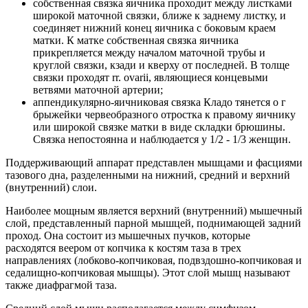
собственная связка яичника проходит между листками
широкой маточной связки, ближе к заднему листку, и
соединяет нижний конец яичника с боковым краем
матки. К матке собственная связка яичника
прикрепляется между началом маточной трубы и
круглой связки, кзади и кверху от последней. В толще
связки проходят rr. ovarii, являющиеся концевыми
ветвями маточной артерии;
аппендикулярно-яичниковая связка Кладо тянется о г
брыжейки червеобразного отростка к правому яичнику
или широкой связке матки в виде складки брюшины.
Связка непостоянна и наблюдается у 1/2 - 1/3 женщин.
Поддерживающий аппарат представлен мышцами и фасциями
тазового дна, разделенными на нижний, средний и верхний
(внутренний) слои.
Наиболее мощным является верхний (внутренний) мышечный
слой, представленный парной мышцей, поднимающей задний
проход. Она состоит из мышечных пучков, которые
расходятся веером от копчика к костям таза в трех
направлениях (лобково-копчиковая, подвздошно-копчиковая и
седалищно-копчиковая мышцы). Этот слой мышц называют
также диафрагмой таза.