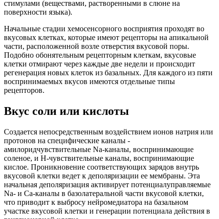
стимулами (веществами, растворенными в слюне на
поверхности языка).
Начальные стадии хемосенсорного восприятия проходят во
вкусовых клетках, которые имеют рецепторы на апикальной
части, расположенной возле отверстия вкусовой поры.
Подобно обонятельным рецепторным клеткам, вкусовые
клетки отмирают через каждые две недели и происходит
регенерация новых клеток из базальных. Для каждого из пяти
воспринимаемых вкусов имеются отдельные типы
рецепторов.
Вкус соли или кислоты
Создается непосредственным воздействием ионов натрия или
протонов на специфические каналы -
амилоридчувствительные Nа-каналы, воспринимающие
соленое, и Н-чувствительные каналы, воспринимающие
кислое. Проникновение соответствующих зарядов внутрь
вкусовой клетки ведет к деполяризации ее мембраны. Эта
начальная деполяризация активирует потенциалуправляемые
Na- и Са-каналы в базолатеральной части вкусовой клетки,
что приводит к выбросу нейромедиатора на базальном
участке вкусовой клетки и генерации потенциала действия в