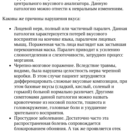
центрального вкусового анализатора. Данную
патологию можно отнести к невральным изменениям.
Каковы же причины нарушения вкуса:
Лицевой нерв, полный или частичный паралич. Данная
патология характеризуется потерей вкусового
восприятия на кончике языка, параличом лицевых
мышц. Пораженная часть лица выглядит как застывшая
перекошенная маска. Паралич приводит к усилению
слюноотделения и слезоточивости, затруднен процесс
моргания.
Черепно-мозговое поражение. Вследствие травмы,
видимо, была нарушена целостность нерва черепной
коробки. В этом случае пациент затрудняется
дифференцировать сложные вкусовые композиции, при
этом базовые вкусы (сладкий, кислый, соленый и
горький) больной нормально различает. Другими
симптомами данной патологии можно назвать
кровотечение из носовой полости, тошнота и
головокружение, головные боли и ухудшение
зрительного восприятия.
Простудное заболевание. Достаточно часто эта
распространенная болезнь сопровождается
блокированием обоняния. А так же проявляется отек