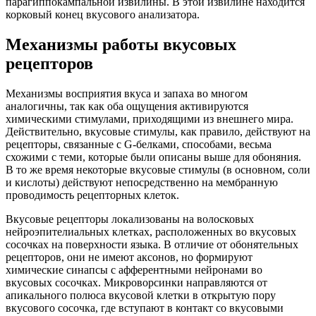
парагиппокампальной извилины. В этой извилине находится
корковый конец вкусового анализатора.
Механизмы работы вкусовых
рецепторов
Механизмы восприятия вкуса и запаха во многом
аналогичны, так как оба ощущения активируются
химическими стимулами, приходящими из внешнего мира.
Действительно, вкусовые стимулы, как правило, действуют на
рецепторы, связанные с G-белками, способами, весьма
схожими с теми, которые были описаны выше для обоняния.
В то же время некоторые вкусовые стимулы (в основном, соли
и кислоты) действуют непосредственно на мембранную
проводимость рецепторных клеток.
Вкусовые рецепторы локализованы на волосковых
нейроэпителиальных клетках, расположенных во вкусовых
сосочках на поверхности языка. В отличие от обонятельных
рецепторов, они не имеют аксонов, но формируют
химические синапсы с афферентными нейронами во
вкусовых сосочках. Микроворсинки направляются от
апикального полюса вкусовой клетки в открытую пору
вкусового сосочка, где вступают в контакт со вкусовыми