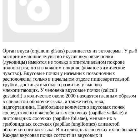
Орган вкуса (organum giistus) развивается из эктодермы. У рыб
воспринимающие «чувство вкуса» вкусовые почки
(луковицы) имеются не только в эпителиальном покрове
полости рта, но и в кожном покрове (кожное химическое
чувство). Вкусовые почки у наземных позвоночных
расположены только в начальном отделе пищеварительной
трубки, достигая высокого развития у высших
млекопитающих. У человека вкусовые почки (caliculi
gustatorii) в количестве около 2000 находятся главным образом
в слизистой оболочке языка, а также неба, зева,
надгортанника. Наибольшее количество вкусовых почек
сосредоточено в желобоватых сосочках (papillae vallatae) и
листовидных сосочках (papillae foliatae), меньше их в
грибовидных сосочках (papillae fungiformes) слизистой
оболочки спинки языка. В нитевидных сосочках их не бывает.
Каждая вкусовая почка состоит из вкусовых и