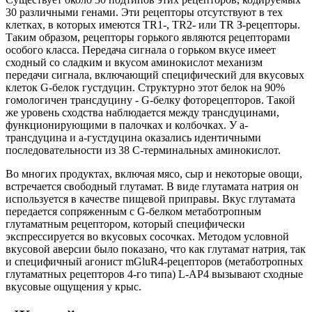
30 различными генами. Эти рецепторы отсутствуют в тех
клетках, в которых имеются ТR1-, ТR2- или TR З-рецепторы.
Таким образом, рецепторы горького являются рецепторами
особого класса. Передача сигнала о горьком вкусе имеет
сходный со сладким и вкусом аминокислот механизм
передачи сигнала, включающий специфический для вкусовых
клеток G-белок густдуцин. Структурно этот белок на 90%
гомологичен трансдуцину - G-белку фоторецепторов. Такой
же уровень сходства наблюдается между трансдуцинами,
функционирующими в палочках и колбочках. У а-
трансдуцина и а-густдуцина оказались идентичными
последовательности из 38 С-терминальных аминокислот.
Во многих продуктах, включая мясо, сыр и некоторые овощи,
встречается свободный глутамат. В виде глутамата натрия он
используется в качестве пищевой приправы. Вкус глутамата
передается сопряженным с G-белком метаботропным
глутаматным рецептором, который специфически
экспрессируется во вкусовых сосочках. Методом условной
вкусовой аверсии было показано, что как глутамат натрия, так
и специфичный агонист mGluR4-рецепторов (метаботропных
глутаматных рецепторов 4-го типа) L-АР4 вызывают сходные
вкусовые ощущения у крыс.