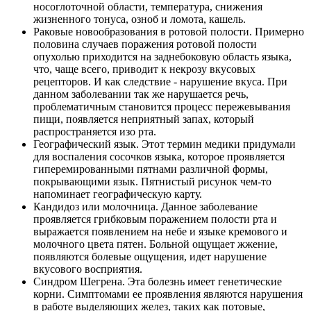
носоглоточной области, температура, снижения
жизненного тонуса, озноб и ломота, кашель.
Раковые новообразования в ротовой полости. Примерно
половина случаев поражения ротовой полости
опухолью приходится на заднебоковую область языка,
что, чаще всего, приводит к некрозу вкусовых
рецепторов. И как следствие - нарушение вкуса. При
данном заболевании так же нарушается речь,
проблематичным становится процесс пережевывания
пищи, появляется неприятный запах, который
распространяется изо рта.
Географический язык. Этот термин медики придумали
для воспаления сосочков языка, которое проявляется
гиперемированными пятнами различной формы,
покрывающими язык. Пятнистый рисунок чем-то
напоминает географическую карту.
Кандидоз или молочница. Данное заболевание
проявляется грибковым поражением полости рта и
выражается появлением на небе и языке кремового и
молочного цвета пятен. Больной ощущает жжение,
появляются болевые ощущения, идет нарушение
вкусового восприятия.
Синдром Шегрена. Эта болезнь имеет генетические
корни. Симптомами ее проявления являются нарушения
в работе выделяющих желез, таких как потовые,