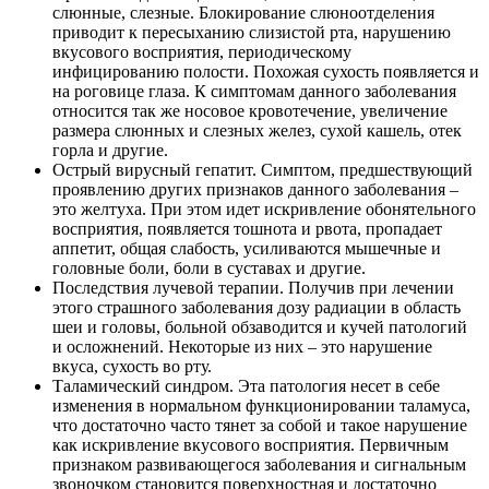
слюнные, слезные. Блокирование слюноотделения
приводит к пересыханию слизистой рта, нарушению
вкусового восприятия, периодическому
инфицированию полости. Похожая сухость появляется и
на роговице глаза. К симптомам данного заболевания
относится так же носовое кровотечение, увеличение
размера слюнных и слезных желез, сухой кашель, отек
горла и другие.
Острый вирусный гепатит. Симптом, предшествующий
проявлению других признаков данного заболевания –
это желтуха. При этом идет искривление обонятельного
восприятия, появляется тошнота и рвота, пропадает
аппетит, общая слабость, усиливаются мышечные и
головные боли, боли в суставах и другие.
Последствия лучевой терапии. Получив при лечении
этого страшного заболевания дозу радиации в область
шеи и головы, больной обзаводится и кучей патологий
и осложнений. Некоторые из них – это нарушение
вкуса, сухость во рту.
Таламический синдром. Эта патология несет в себе
изменения в нормальном функционировании таламуса,
что достаточно часто тянет за собой и такое нарушение
как искривление вкусового восприятия. Первичным
признаком развивающегося заболевания и сигнальным
звоночком становится поверхностная и достаточно