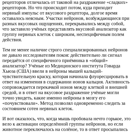
рецепторов отличалась от таковой на раздражение «сладких»
рецепторов. Но что происходит потом, куда приходит
нервный импульс от вкусового рецептора, долгое время
оставалось неясным. Участки нейронов, возбуждающиеся при
разных вкусовых ощущениях, перекрывались между собой,
что заставило учёных представлять вкусовой анализатор как
группу нервных клеток с широким, неспецифичным полем
действия.
Тем не менее наличие строго специализированных нейронов
не давало исследователям покоя: действительно ли сигнал
передаётся от специфичного приёмника в «общий»
анализатор? Учёные из Медицинского института Говарда
Хьюза (США) ввели в нейроны мышей кальций-
чувствительную краску, которая начинала флуоресцировать в
ответ на изменения в содержании ионов кальция. Активность
сопровождается перекачкой ионов между клеткой и внешней
средой, и в ответ на вкусовое раздражение учёные могли
точно увидеть, какие именно нейроны в мозгу его
«почувствовали». Метод позволял одновременно следить за
состоянием сотен нервных клеток.
И вот оказалось, что, когда мышь пробовала нечто горькое, это
вело к активации определённой группы нейронов, но если
животное переключалось на солёное, то в ответ просыпались