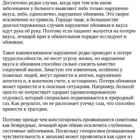
Достаточно редки случаи, когда при том или ином
заболевании у больного выявляют либо только нарушение
вкуса, либо, единолично, нарушение обоняния. Это скорее
исключение из правила. Гораздо чаще, в большинстве
диагностированных случаев нарушение обоняния и вкуса
идут рука об руку. Поэтому если пациент жалуется на потерю
вкуса, лечащий врач в обязательном порядке исследуют и
обоняние.
Такое взаимосвязанное нарушение редко приводит к потере
трудоспособности, не несет угрозу жизни, но нарушение
вкуса и обоняния способно сильно снизить качество
социумной жизни. Зачастую эти изменения, особенно у
пожилых людей, могут привести к апатии, нарушению
аппетита и, в конечном счете, к истощению. Потеря обоняния
может привести и к опасным ситуациям. Например, больной
просто не почувствует одорант (ароматизированную
отдушку), который специально подмешивается в природный
газ. Как результат, он не распознает утечку газа, что способно
привести к трагедии.
Поэтому прежде чем констатировать проявившиеся симптомы
как безвредные, лечащий врач обязан исключить глубинные,
системные заболевания. Поскольку гиперосмия (повышенная
чувствительность к запахам) может проявляться как один из