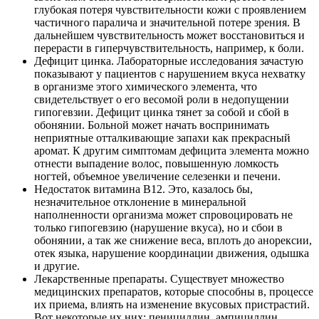
глубокая потеря чувствительности кожи с проявлением
частичного паралича и значительной потере зрения. В
дальнейшем чувствительность может восстановиться и
перерасти в гиперчувствительность, например, к боли.
Дефицит цинка. Лабораторные исследования зачастую
показывают у пациентов с нарушением вкуса нехватку
в организме этого химического элемента, что
свидетельствует о его весомой роли в недопущении
гипогевзии. Дефицит цинка тянет за собой и сбой в
обонянии. Больной может начать воспринимать
неприятные отталкивающие запахи как прекрасный
аромат. К другим симптомам дефицита элемента можно
отнести выпадение волос, повышенную ломкость
ногтей, объемное увеличение селезенки и печени.
Недостаток витамина В12. Это, казалось бы,
незначительное отклонение в минеральной
наполненности организма может спровоцировать не
только гипогевзию (нарушение вкуса), но и сбои в
обонянии, а так же снижение веса, вплоть до анорексии,
отек языка, нарушение координации движения, одышка
и другие.
Лекарственные препараты. Существует множество
медицинских препаратов, которые способны в, процессе
их приема, влиять на изменение вкусовых пристрастий.
Вот некоторые их них: пенициллин, ампициллин,