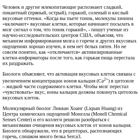
Человек и другие млекопитающие распознают сладкий,
пикантный (пряный, острый), горький, соленый и кислый
вкусовые оттенки. «Когда вы пьете тоник, молекулы хинина
«включают» вкусовые клетки, которые начинают посылать в
мозг сигнал о том, что тоник горький», - пишут ученые из
научно-исследовательских центров США, объясняя, что
механизм информирования мозга о горечи и других вкусовых
ощущениях хорошо изучен, в нем нет белых пятен. Но не
совсем понятно, как «отключаются» активизированные
клетки-информаторы после того, как горькая пища перестала
их раздражать.
Биологи объясняют, что активация вкусовых клеток связана с
2+
увеличением концентрации ионов кальция (Ca
) в цитозоле
– жидкой части содержимого клетки. Чтобы мозг перестал
«чувствовать» вкус, ионы кальция должны покинуть цитозоль
вкусовых клеток.
Молекулярный биолог Ликван Хоанг (Liquan Huang) из
Центра химических ощущений Монелла (Monell Chemical
Senses Center) и его коллеги решили разобраться с
механизмами очищения вкусовых клеток от ионов кальция.
Биологи обнаружили, что в рецепторах, распознающих
горечь, слишком много белка Serca3.