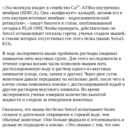
2+
«Эта молекула входит в семейство Ca
-АТФаз внутренних
мембран (SERCA). Она «конфискует» кальций, загоняя его в
сеть внутриклеточных мембран - эндоплазматический
ретикулум», - пишут биологи в статье, опубликованной
сегодня в PLoS ONE.Чтобы проверить, действительно ли
Serca3 останавливает сигналы горечи, ученые создали мышей,
в геноме которых отсутствовал ген этого белка (мыши Serca3-
KO).
В ходе эксперимента мыши пробовали растворы пищевых
химикатов пяти вкусовых групп. Для этого исследователи в
течение сорока восьми часов позволяли мышам пить
дистиллированную воду и раствор одного из вкусовых
химикатов (сахар, соль, хинин и другие). Через двое суток
животным давали передышку на несколько дней, после чего в
клетке снова появлялись поилки с дистиллированной водой и
другим раствором вкусового химиката. Во время
эксперимента ученые измеряли количество выпитой
жидкости и следили за поведением животных
Оказалось, что мыши без белка Serca3 испытывают более
сильное и длительное отвращение к горькой воде, чем
обычные животные. Они больше фыркали и отплевывались и
дольше не подходили к поилке. «Это связано с тем, что они