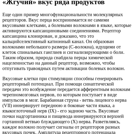
«Жгучий» вкус ряда продуктов
Еще один пример многофункциональности молекулярных
рецепторов. Вкус перца воспринимается не самими
вкусовыми клетками, а болевыми волокнами в языке, которые
активируются капсаициновыми соединениями. Рецептор
капсаицина клонирован, и доказано, что это
кальцийселективный катионный канал. Он образован
волокнами небольшого размера (С-волокна), идущими от
клеток спинальных ганглиев и сигнализирующими о боли.
Таким образом, природа снабдила перцы химической
нацеленностью на данный рецептор, возможно, чтобы
отпугивать травоядных путем активации болевых волокон.
Вкусовые клетки при стимуляции способны генерировать
рецепторный потенциал. При помощи синаптической
передачи это возбуждение передается афферентным волокнам
черепномозговых нервов, по которым поступает в виде
импульсов в мозг. Барабанная струна - ветвь лицевого нерва
(VII) иннервирует переднюю и боковые части языка, а
языкоглоточный нерв (IX) - его заднюю часть. Вкусовые
почки надгортанника и пищевода иннервируются верхней
гортанной ветвью блуждающего (X) нерва. Разветвляясь,
каждое волокно получает сигналы от рецепторов разных
вкусовых почек. Амплитуда рецепторного потенциала