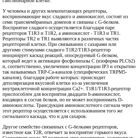
ганглионарной клетке.
У человека и других млекопитающих рецепторы,
воспринимающие вкус сладкого и аминокислот, состоят из
семи трансмембранных доменов и связаны с G-белком.
Восприятие сладкого осуществляется благодаря паре
рецепторов Т1RЗ и Т1R2, а аминокислот - Т1RЗ и ТR1.
Рецепторы ТR2 и ТR1 выявляются в различных частях
рецепторной клетки. При связывании с сахарами или
другими стимулами сладкого Т1R2/Т1RЗ-рецептор
инициирует каскад реакций, опосредуемый G-белком,
который ведет к активации фосфолипазы С (изоформа РLСb2)
и, соответственно, увеличению концентрации IР3 и открытию
так называемых ТRР-Са-каналов (специфических ТRРМ5-
каналов), благодаря работе которых: происходит
деполяризация вкусовой клетки из-за увеличения
внутриклеточной концентрации Са2+. Т1R1/Т1RЗ-рецептор
приспособлен для восприятия двадцати b-аминокислот,
входящих в состав белков, но не может воспринимать D-
аминокислоты. Трансдукция аминокислотного сигнала через
этот рецептор осуществляется с использованием того же
сигнального каскада, что и для сахаров.
Другое семейство связанных с G-белками рецепторов,
известное как Т2R, отвечает за восприятие горького вкуса.
Существует около 30 подтипов этих рецепторов, кодируемых