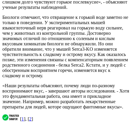
слишком долго чувствуют горькое послевкусие», - объясняют
ученые результаты наблюдений.
Биологи отмечают, что отвращение к горькой воде заметно не
только в поведении. У экспериментальных мышей
языкоглоточный нерв реагировал на горькую воду сильнее,
чем у животных из контрольной группы. Достоверно
значимых отличий по отношению к соленым и кислым
вкусовым химикатам биологи не обнаружили. Но они
обратили внимание, что у мышей Serca3-KO изменяется
чувствительность к сладкому и острому вкусу. Как оказалось
позже, эти изменения связаны с компенсаторным появлением
родственного соединения - белка Serca2. Кстати, и у людей с
обостренным восприятием горечи, изменяется вкус к
сладкому и острому.
«Наши результаты объясняют, почему люди по-разному
воспринимают вкус, - завершают авторы исследования. - Хотя
это фундаментальная работа, она имеет и прикладное
значение. Например, можно разработать лекарственные
препараты для людей, которе ощущают фантомные вкусы».
[
1
], [
2
]