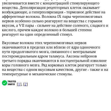
увеличивается вместе с концентрацией стимулирующего
вещества. Деполяризация рецепторных клеток оказывает
возбуждающее, а гиперполяризация - тормозное действие на
афферентные волокна. Волокна IX пары черепномозговых
нервов особенно сильно реагируют на вещества с горьким
вкусом, а VII пары - сильнее на действие соленого, сладкого и
кислого, причем каждое волокно в большей степени
реагирует на один определенный стимул.
Вкусовые волокна этих черепномозговых нервов
оканчиваются в пределах или вблизи от ядра одиночного
пути продолговатого мозга, связанного с вентральным
постеромедиальным ядром таламуса. Аксоны нейронов
третьего порядка оканчиваются в постцентральной извилине
коры головного мозга. Ряд корковых клеток реагирует только
на вещества с одним вкусовым качеством, другие - также и на
температурные и механические стимулы.
[
1
], [
2
]