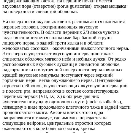
поддерживающих клеток. На вершине почки имеется
вкусовая пора (отверстие) (porus gustatorius), открывающаяся
на поверхности слизистой оболочки.
На поверхности вкусовых клеток располагаются окончания
нервных волокон, воспринимающих вкусовую
чувствительность. В области передних 2/3 языка чувство
вкуса воспринимается волокнами барабанной струны
лицевого нерва, в задней трети языка и в области
желобоватых сосочков - окончаниями языкоглоточного нерва.
Этот нерв осуществляет вкусовую иннервацию также
слизистых оболочек мягкого неба и небных дужек. От редко
расположенных вкусовых луковиц в слизистой оболочке
надгортанника и внутренней поверхности черпаловидных
хрящей вкусовые импульсы поступают через верхний
гортанный нерв - ветвь блуждающего нерва. Центральные
отростки нейронов, осуществляющих вкусовую иннервацию
в полости рта, направляются в составе соответствующих
черепных нервов (VII, IX, X) к общему для них
чувствительному ядру одиночного пути (nucleus solitarius),
лежащему в виде продольного клеточного тяжа в задней части
продолговатого мозга. Аксоны клеток этого ядра
направляются в таламус, где импульс передается на
следующие нейроны, центральные отростки которых
оканчиваются в коре большого мозга, крючка