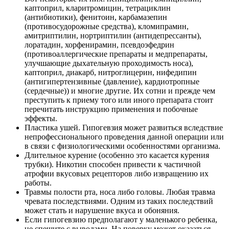
каптоприл, кларитромицин, тетрациклин
(антибиотики), фенитоин, карбамазепин
(противосудорожные средства), кломипрамин,
амитриптилин, нортриптилин (антидепрессанты),
лоратадин, хорфенирамин, псевдоэфедрин
(противоаллергические препараты и медпрепараты,
улучшающие дыхательную проходимость носа),
каптоприл, диакарб, нитроглицерин, нифедипин
(антигипертензивные (давление), кардиотропные
(сердечные)) и многие другие. Их сотни и прежде чем
преступить к приему того или иного препарата стоит
перечитать инструкцию применения и побочные
эффекты.
Пластика ушей. Гипогевзия может развиться вследствие
непрофессионального проведения данной операции или
в связи с физиологическими особенностями организма.
Длительное курение (особенно это касается курения
трубки). Никотин способен привести к частичной
атрофии вкусовых рецепторов либо извращению их
работы.
Травмы полости рта, носа либо головы. Любая травма
чревата последствиями. Одним из таких последствий
может стать и нарушение вкуса и обоняния.
Если гипогевзию предполагают у маленького ребенка,
не спешите с выводами. На поверку может оказаться,