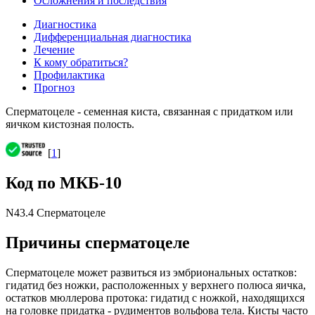
Осложнения и последствия
Диагностика
Дифференциальная диагностика
Лечение
К кому обратиться?
Профилактика
Прогноз
Сперматоцеле - семенная киста, связанная с придатком или
яичком кистозная полость.
[
1
]
Код по МКБ-10
N43.4 Сперматоцеле
Причины сперматоцеле
Сперматоцеле может развиться из эмбриональных остатков:
гидатид без ножки, расположенных у верхнего полюса яичка,
остатков мюллерова протока: гидатид с ножкой, находящихся
на головке придатка - рудиментов вольфова тела. Кисты часто