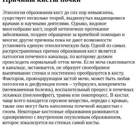
Этиология образования кист до сих пор невыяснена,
существует несколько теорий, выдвинутых выдающимися
врачами и научными деятелями. Однако, видовое
многообразие кист, порой нетипичное протекание
заболевания, позднее обращение за врачебной помощью и
многие другие причины пока не дают возможности
установить единую этиологическую базу. Одной из самых
распространенных причин образования кист является
патология почечного канальца, по которому должен
происходить нормальный отток мочи. Если моча скапливается
в канальце, застаивается, он образует своеобразное
выпячивание стенки и постепенно преобразуется в кисту.
Фактором, провоцирующим застой мочи, может быть любая
патология и дисфункция почек – туберкулез, конкременты
(мочекаменная болезнь), воспалительный процесс в почечных
лоханках (пиелонефрит), травма или онкопроцесс. В кистах
чаще всего находится серозное вещество, нередко с кровью,
также они могут быть наполнены почечной жидкостью с
гноем. Некоторые кистозные образования развиваются
одновременно с внутренним опухолевым образованием,
которое локализуется на стенках самой кисты.