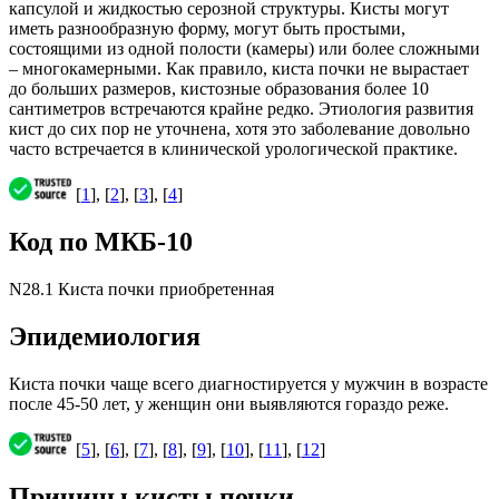
капсулой и жидкостью серозной структуры. Кисты могут
иметь разнообразную форму, могут быть простыми,
состоящими из одной полости (камеры) или более сложными
– многокамерными. Как правило, киста почки не вырастает
до больших размеров, кистозные образования более 10
сантиметров встречаются крайне редко. Этиология развития
кист до сих пор не уточнена, хотя это заболевание довольно
часто встречается в клинической урологической практике.
[
1
], [
2
], [
3
], [
4
]
Код по МКБ-10
N28.1 Киста почки приобретенная
Эпидемиология
Киста почки чаще всего диагностируется у мужчин в возрасте
после 45-50 лет, у женщин они выявляются гораздо реже.
[
5
], [
6
], [
7
], [
8
], [
9
], [
10
], [
11
], [
12
]
Причины кисты почки