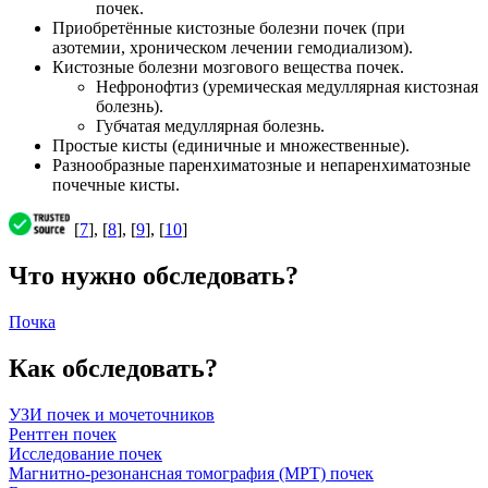
почек.
Приобретённые кистозные болезни почек (при
азотемии, хроническом лечении гемодиализом).
Кистозные болезни мозгового вещества почек.
Нефронофтиз (уремическая медуллярная кистозная
болезнь).
Губчатая медуллярная болезнь.
Простые кисты (единичные и множественные).
Разнообразные паренхиматозные и непаренхиматозные
почечные кисты.
[
7
], [
8
], [
9
], [
10
]
Что нужно обследовать?
Почка
Как обследовать?
УЗИ почек и мочеточников
Рентген почек
Исследование почек
Магнитно-резонансная томография (МРТ) почек