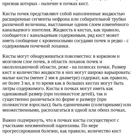
признак которых - наличие в почках кист.
Кисты почек представляют собой наполненные жидкостью
расширенные сегменты нефрона или собирательной трубки
различной величины, выстланные одним слоем изменённого
канальцевого эпителия. Жидкость в кистах, как правило,
сообщается с канальцевым содержимым, ряд кист может
иметь сообщение с кровеносными сосудами почек и редко - с
содержимым почечной лоханки.
Кисты могут обнаруживаться повсеместно: в корковом и
мозговом слое почек, в области лоханок почек и
окололоханочной области, реже - на полюсах почки. Размер
кист и количество жидкости в них могут широко варьировать:
малые кисты (менее 2 мм в диаметре) содержат, как правило,
не более 3 мл, в то время как в больших кистах могут быть
литры содержимого. Кисты в почках могут иметь как
одинаковый размер (при поликистозе детей), так и
существенно различаться по форме и размеру (при
поликистозе взрослых); быть единичными (солитарными) или
множественными, располагаться в одной или обеих почках.
Важно подчеркнуть, что в почках кисты сосуществуют с
участками неизменённой паренхимы. По мере
прогрессирования болезни, как правило, количество кист