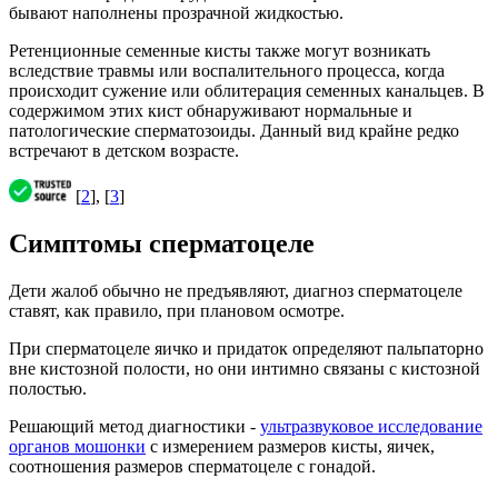
бывают наполнены прозрачной жидкостью.
Ретенционные семенные кисты также могут возникать
вследствие травмы или воспалительного процесса, когда
происходит сужение или облитерация семенных канальцев. В
содержимом этих кист обнаруживают нормальные и
патологические сперматозоиды. Данный вид крайне редко
встречают в детском возрасте.
[
2
], [
3
]
Симптомы сперматоцеле
Дети жалоб обычно не предъявляют, диагноз сперматоцеле
ставят, как правило, при плановом осмотре.
При сперматоцеле яичко и придаток определяют пальпаторно
вне кистозной полости, но они интимно связаны с кистозной
полостью.
Решающий метод диагностики -
ультразвуковое исследование
органов мошонки
с измерением размеров кисты, яичек,
соотношения размеров сперматоцеле с гонадой.