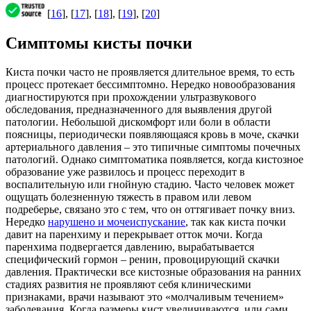
[
16
], [
17
], [
18
], [
19
], [
20
]
Симптомы кисты почки
Киста почки часто не проявляется длительное время, то есть
процесс протекает бессимптомно. Нередко новообразования
диагностируются при прохождении ультразвукового
обследования, предназначенного для выявления другой
патологии. Небольшой дискомфорт или боли в области
поясницы, периодически появляющаяся кровь в моче, скачки
артериального давления – это типичные симптомы почечных
патологий. Однако симптоматика появляется, когда кистозное
образование уже развилось и процесс переходит в
воспалительную или гнойную стадию. Часто человек может
ощущать болезненную тяжесть в правом или левом
подреберье, связано это с тем, что он оттягивает почку вниз.
Нередко
нарушено и мочеиспускание
, так как киста почки
давит на паренхиму и перекрывает отток мочи. Когда
паренхима подвергается давлению, вырабатывается
специфический гормон – ренин, провоцирующий скачки
давления. Практически все кистозные образования на ранних
стадиях развития не проявляют себя клиническими
признаками, врачи называют это «молчаливым течением»
заболевания. Когда размеры кист увеличиваются, или сами