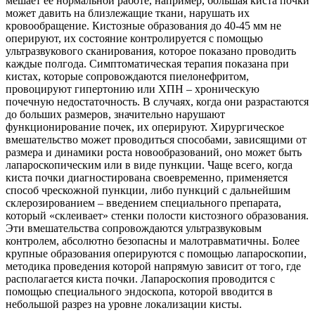
мешает ее нормальной работе, например, большая киста почки
может давить на близлежащие ткани, нарушать их
кровообращение. Кистозные образования до 40-45 мм не
оперируют, их состояние контролируется с помощью
ультразвукового сканирования, которое показано проводить
каждые полгода. Симптоматическая терапия показана при
кистах, которые сопровождаются пиелонефритом,
провоцируют гипертонию или ХПН – хроническую
почечную недостаточность. В случаях, когда они разрастаются
до больших размеров, значительно нарушают
функционирование почек, их оперируют. Хирургическое
вмешательство может проводиться способами, зависящими от
размера и динамики роста новообразований, оно может быть
лапароскопическим или в виде пункции. Чаще всего, когда
киста почки диагностирована своевременно, применяется
способ чрескожной пункции, либо пункций с дальнейшим
склерозированием – введением специального препарата,
который «склеивает» стенки полости кистозного образования.
Эти вмешательства сопровождаются ультразвуковым
контролем, абсолютно безопасны и малотравматичны. Более
крупные образования оперируются с помощью лапароскопии,
методика проведения которой напрямую зависит от того, где
располагается киста почки. Лапароскопия проводится с
помощью специального эндоскопа, которой вводится в
небольшой разрез на уровне локализации кисты.