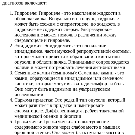
диагнозов включают:
Гидроцеле: Гидроцеле - это накопление жидкости в
оболочке яичка. Визуально и на ощупь, гидрокеле
может быть схожим с сперматоцеле, но жидкость в
гидрокеле не содержит сперму. Ультразвуковое
исследование может помочь в различении между
сперматоцеле и гидрокеле.
Эпидидимит: Эпидидимит - это воспаление
эпидидимиса, части мужской репродуктивной системы,
которое может привести к образованию кисты или
опухоли в области яичка. Эпидидимит сопровождается
болями и может потребовать лечения антибиотиками.
Семенные камни (семиномы): Семенные камни - это
камни, образующиеся в эпидидимисе или семенном
канатике, которые могут вызвать дискомфорт и боль.
Они могут быть видимыми на ультразвуковом
исследовании.
Саркома придатка: Это редкий тип опухоли, который
может развиться в придатке и имитировать
сперматоцеле. Дифференциация требует тщательной
медицинской оценки и биопсии.
Грыжа яичка: Грыжа яичка - это выступление
содержимого живота через слабое место в мышцах
брюшной стенки. Она может быть путана с массой в