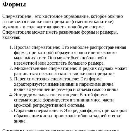
Формы
Сперматоцеле - это кистозное образование, которое обычно
развивается в яичке или придатке (семенном канатике)
мужчины и содержит жидкость, подобную сперме.
Сперматоцеле может иметь различные формы и размеры,
включая:
Простая сперматоцеле: Это наиболее распространенная
форма, при которой образуется одна или несколько
маленьких кист. Она может быть небольшой и
незаметной или достигать большего размера.
Множественные сперматоцеле: В редких случаях может
развиваться несколько кист в яичке или придатке.
Паренхиматозная сперматоцеле: Эта форма
характеризуется изменениями в паренхиме яичка,
включая увеличение размера и объема самого яичка.
Эпидидимальная сперматоцеле: В этой форме
сперматоцеле формируется в эпидидимисе, части
мужской репродуктивной системы.
Обратная сперматоцеле: Это редкая форма, при которой
образование кисты происходит вблизи задней стенки
яичка.
Симптомы и тяжесть сперматоцеле могут варьироваться в