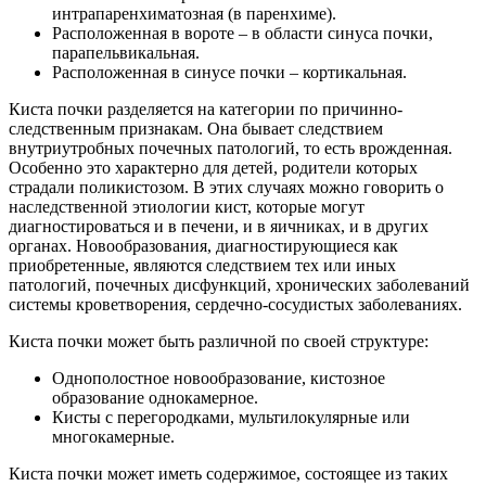
интрапаренхиматозная (в паренхиме).
Расположенная в вороте – в области синуса почки,
парапельвикальная.
Расположенная в синусе почки – кортикальная.
Киста почки разделяется на категории по причинно-
следственным признакам. Она бывает следствием
внутриутробных почечных патологий, то есть врожденная.
Особенно это характерно для детей, родители которых
страдали поликистозом. В этих случаях можно говорить о
наследственной этиологии кист, которые могут
диагностироваться и в печени, и в яичниках, и в других
органах. Новообразования, диагностирующиеся как
приобретенные, являются следствием тех или иных
патологий, почечных дисфункций, хронических заболеваний
системы кроветворения, сердечно-сосудистых заболеваниях.
Киста почки может быть различной по своей структуре:
Однополостное новообразование, кистозное
образование однокамерное.
Кисты с перегородками, мультилокулярные или
многокамерные.
Киста почки может иметь содержимое, состоящее из таких