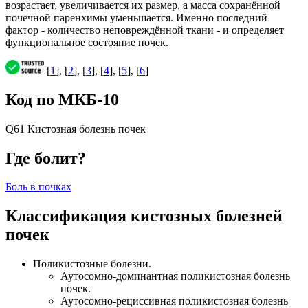
возрастает, увеличивается их размер, а масса сохранённой
почечной паренхимы уменьшается. Именно последний
фактор - количество неповреждённой ткани - и определяет
функциональное состояние почек.
[
1
], [
2
], [
3
], [
4
], [
5
], [
6
]
Код по МКБ-10
Q61 Кистозная болезнь почек
Где болит?
Боль в почках
Классификация кистозных болезней
почек
Поликистозные болезни.
Аутосомно-доминантная поликистозная болезнь
почек.
Аутосомно-рециссивная поликистозная болезнь