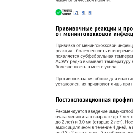
[
7
], [
8
], [
9
]
Прививочные реакции и про
от менингококковой инфек
Прививка от менингококковой инфекц
реакция - болезненность и гиперемия
появляется субфебрильная температ
ACWY редко вызывает температуру в 
болезненность в месте укола.
Противопоказания общие для инакти
установлен, их прививают лишь при 
Постэкспозиционная профи
Рекомендуется введение иммуноглоб
очага менингита в возрасте до 7 лет 
до 2 лет) и 3,0 мл (старше 2 лет). 
амоксициллином в течение 4 дней, а
по 0,3 г 2 раза в день. За рубежом 