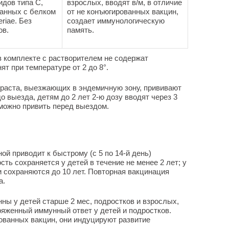
идов типа С,
взрослых, вводят в/м, в отличие
анных с белком
от не конъюгированных вакцин,
eriae. Без
создает иммунологическую
ов.
память.
 комплекте с растворителем не содержат
ят при температуре от 2 до 8°.
зраста, выезжающих в эндемичную зону, прививают
о выезда, детям до 2 лет 2-ю дозу вводят через 3
 можно привить перед выездом.
й приводит к быстрому (с 5 по 14-й день)
ть сохраняется у детей в течение не менее 2 лет; у
 сохраняются до 10 лет. Повторная вакцинация
а.
ы у детей старше 2 мес, подростков и взрослых,
яженный иммунный ответ у детей и подростков.
рованных вакцин, они индуцируют развитие