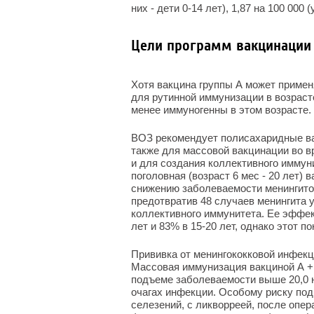
них - дети 0-14 лет), 1,87 на 100 000 (у
Цели программ вакцинации
Хотя вакцина группы А может применя
для рутинной иммунизации в возрасте
менее иммуногенны в этом возрасте.
ВОЗ рекомендует полисахаридные вак
также для массовой вакцинации во в
и для создания коллективного иммун
поголовная (возраст 6 мес - 20 лет) в
снижению заболеваемости менингитом С
предотвратив 48 случаев менингита у
коллективного иммунитета. Ее эффект
лет и 83% в 15-20 лет, однако этот п
Прививка от менингококковой инфекц
Массовая иммунизация вакциной А + 
подъеме заболеваемости выше 20,0 н
очагах инфекции. Особому риску по
селезений, с ликворреей, после опер