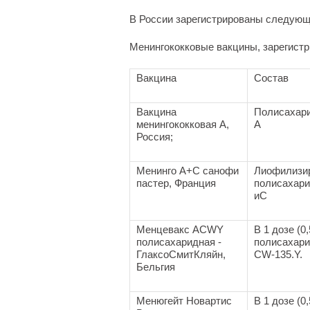
В России зарегистрированы следующ
Менингококковые вакцины, зарегист
Вакцина
Состав
Вакцина
Полисахар
менингококковая А,
А
Россия;
Менинго А+С санофи
Лиофилизи
пастер, Франция
полисахари
иС
Менцевакс ACWY
В 1 дозе (0,
полисахаридная -
полисахари
ГлаксоСмитКляйн,
CW-135.Y.
Бельгия
Менюгейт Новартис
В 1 дозе (0,