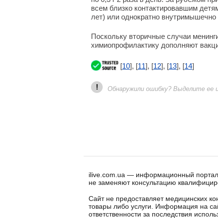
всем близко контактировавшим детям (5
лет) или однократно внутримышечно
Поскольку вторичные случаи менинги
химиопрофилактику дополняют вакцин
[
10
], [
11
], [
12
], [
13
], [
14
]
!
Обнаружили ошибку? Выделите ее и 
ilive.com.ua — информационный портал
не заменяют консультацию квалифицир
Сайт не предоставляет медицинских кон
товары либо услуги. Информация на са
ответственности за последствия испол