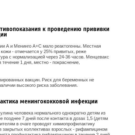
тивопоказания к проведению прививки
ции
ии А и Менинго А+С мало реактогенны. Местная
 кожи - отмечается у 25% привитых, реже
ура с нормализацией через 24-36 часов. Менцевакс
течение 1 дня, местно - покраснение,
вированных вакцин. Риск для беременных не
наличии высокого риска заболевания.
лактика менингококковой инфекции
улина человека нормального однократно детям из
не позднее 7 дней после контакта в дозах 1,5 (детям
Носителям в очаге проводят химиопрофилактику
 в закрытых коллективах взрослых - рифампицином
принята профилактика рифампицином в течение 2 дней