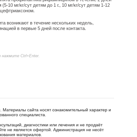
-10 мг/кг/сут детям до 1 г., 10 мг/кг/сут детям 1-12
 цефтриаксоном.
та возникают в течение нескольких недель,
ацией в первые 5 дней после контакта.
нажмите Ctrl+Enter.
. Материалы сайта носят ознакомительный характер и
ованного специалиста.
сультаций, диагностики или лечения и не продаёт
йте не является офертой. Администрация не несёт
ьзования материалов.