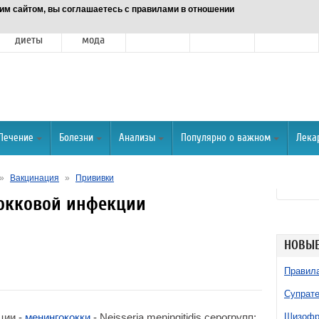
им сайтом, вы соглашаетесь с правилами в отношении
Питание и
Красота и
Отношения
Спорт
О портале
диеты
мода
Лечение
Болезни
Анализы
Популярно о важном
Лека
»
Вакцинация
»
Прививки
окковой инфекции
НОВЫЕ
Правила
Супрате
ции -
менингококки
- Neisseria meningitidis серогрупп:
Шизофре