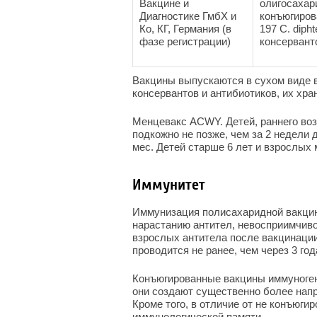
Вакцине и
олигосахар
Диагностике ГмбХ и
конъюгиров
Ко, КГ, Германия (в
197 С. dipht
фазе регистрации)
консервант
Вакцины выпускаются в сухом виде в
консервантов и антибиотиков, их хран
Менцевакс ACWY. Детей, раннего во
подкожно не позже, чем за 2 недели д
мес. Детей старше 6 лет и взрослых
Иммунитет
Иммунизация полисахаридной вакцино
нарастанию антител, невосприимчивос
взрослых антитела после вакцинации
проводится не ранее, чем через 3 год
Конъюгированные вакцины иммуногенн
они создают существенно более напр
Кроме того, в отличие от не конъюги
иммунологической памяти.