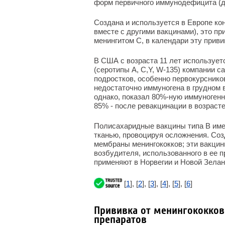
форм первичного иммунодефицита (д
Создана и используется в Европе кон
вместе с другими вакцинами), это п
менингитом С, в календари эту прив
В США с возраста 11 лет использует
(серотипы A, C,Y, W-135) компании с
подростков, особенно первокурснико
недостаточно иммуногена в грудном 
однако, показал 80%-ную иммуногенно
85% - после ревакцинации в возрасте
Полисахаридные вакцины типа В име
тканью, провоцируя осложнения. Соз
мембраны менингококков; эти вакци
возбудителя, использованного в ее 
применяют в Норвегии и Новой Зелан
[
1
], [
2
], [
3
], [
4
], [
5
], [
6
]
Прививка от менингококков
препаратов