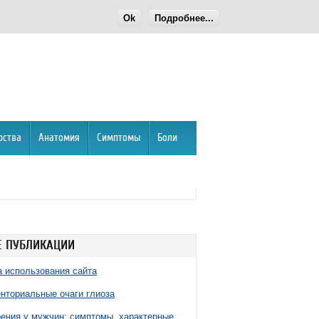
Ok
Подробнее...
рства
Анатомия
Симптомы
Боли
 ПУБЛИКАЦИИ
 использования сайта
нториальные очаги глиоза
ния у мужчин: симптомы, характерные