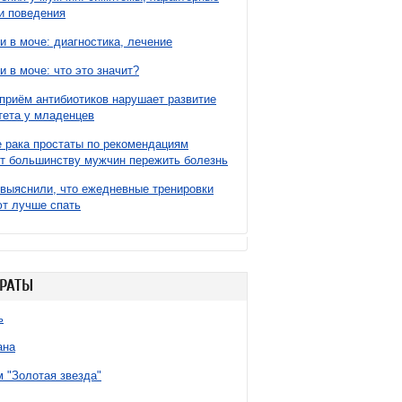
и поведения
и в моче: диагностика, лечение
и в моче: что это значит?
приём антибиотиков нарушает развитие
ета у младенцев
 рака простаты по рекомендациям
т большинству мужчин пережить болезнь
выяснили, что ежедневные тренировки
т лучше спать
РАТЫ
ь
ана
 "Золотая звезда"