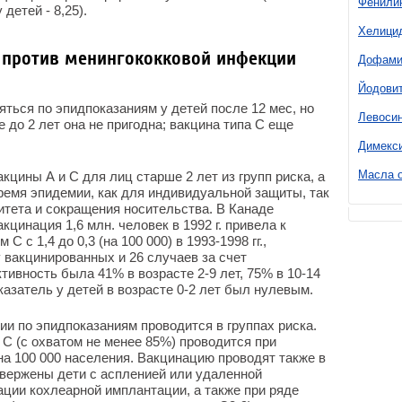
Фенили
 детей - 8,25).
Хелици
 против менингококковой инфекции
Дофами
Йодови
ться по эпидпоказаниям у детей после 12 мес, но
Левоси
 до 2 лет она не пригодна; вакцина типа С еще
Димекс
Масла о
цины А и С для лиц старше 2 лет из групп риска, а
ремя эпидемии, как для индивидуальной защиты, так
итета и сокращения носительства. В Канаде
акцинация 1,6 млн. человек в 1992 г. привела к
 с 1,4 до 0,3 (на 100 000) в 1993-1998 гг.,
 вакцинированных и 26 случаев за счет
ивность была 41% в возрасте 2-9 лет, 75% в 10-14
оказатель у детей в возрасте 0-2 лет был нулевым.
ии по эпидпоказаниям проводится в группах риска.
С (с охватом не менее 85%) проводится при
а 100 000 населения. Вакцинацию проводят также в
двержены дети с аспленией или удаленной
ации кохлеарной имплантации, а также при ряде