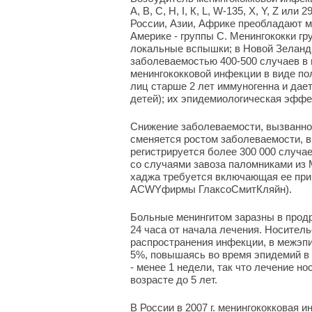
А, В, С, Н, I, К, L, W-135, X, Y, Z ил
России, Азии, Африке преобладают м
Америке - группы С. Менингококки г
локальные вспышки; в Новой Зеланди
заболеваемостью 400-500 случаев в г
менингококковой инфекции в виде по
лиц старше 2 лет иммуногенна и дает
детей); их эпидемиологическая эффе
Снижение заболеваемости, вызванное
сменяется ростом заболеваемости, в
регистрируется более 300 000 случае
со случаями завоза паломниками из 
хаджа требуется включающая ее при
ACWYфирмы ГлаксоСмитКляйн).
Больные менингитом заразны в прод
24 часа от начала лечения. Носител
распространения инфекции, в межэпи
5%, повышаясь во время эпидемий в 
- менее 1 недели, так что лечение н
возрасте до 5 лет.
В России в 2007 г. менингококковая и