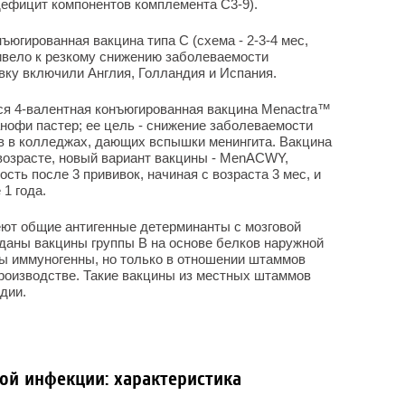
ефицит компонентов комплемента С3-9).
ъюгированная вакцина типа С (схема - 2-3-4 мес,
ривело к резкому снижению заболеваемости
ивку включили Англия, Голландия и Испания.
ся 4-валентная конъюгированная вакцина Menactra™
анофи пастер; ее цель - снижение заболеваемости
в в колледжах, дающих вспышки менингита. Вакцина
возрасте, новый вариант вакцины - MenACWY,
сть после 3 прививок, начиная с возраста 3 мес, и
 1 года.
ют общие антигенные детерминанты с мозговой
даны вакцины группы В на основе белков наружной
ны иммуногенны, но только в отношении штаммов
производстве. Такие вакцины из местных штаммов
дии.
ой инфекции: характеристика