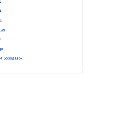
н
д
н
тал
н
ид
т бородавок