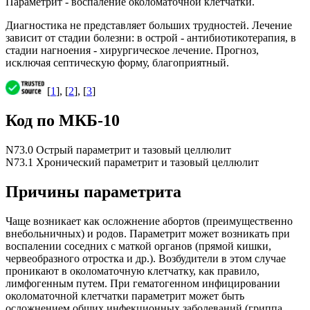
Параметрит - воспаление околоматочной клетчатки.
Диагностика не представляет больших трудностей. Лечение
зависит от стадии болезни: в острой - антибиотикотерапия, в
стадии нагноения - хирургическое лечение. Прогноз,
исключая септическую форму, благоприятный.
[
1
], [
2
], [
3
]
Код по МКБ-10
N73.0 Острый параметрит и тазовый целлюлит
N73.1 Хронический параметрит и тазовый целлюлит
Причины параметрита
Чаще возникает как осложнение абортов (преимущественно
внебольничных) и родов. Параметрит может возникать при
воспалении соседних с маткой органов (прямой кишки,
червеобразного отростка и др.). Возбудители в этом случае
проникают в околоматочную клетчатку, как правило,
лимфогенным путем. При гематогенном инфицировании
околоматочной клетчатки параметрит может быть
осложнением общих инфекционных заболеваний (гриппа,