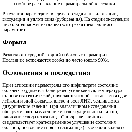
гнойное расплавление параметральной клетчатки.
В течении параметрита выделяют стадии инфильтрации,
экссудации и уплотнения (рубцевания). На стадии экссудации
инфильтрат может нагнаиваться с развитием гнойного
параметрита.
Формы
Различают передний, задний и боковые параметриты.
Последние встречаются особенно часто (около 90%).
Осложнения и последствия
При нагноении параметрального инфильтрата состояние
больных ухудшается, боли резко усиливаются, температура
становится гектической, появляются ознобы, отмечается сдвиг
лейкоцитарной формулы влево и рост ЛИИ, усиливаются
дизурические явления. При влагалищном исследовании
обнаруживают размягчение и флюктуацию инфильтрата,
нависание свода влагалища. О прорыве гнойника
свидетельствует кратковременное улучшение состояния
больной, появление гноя во влагалище (в моче или каловых