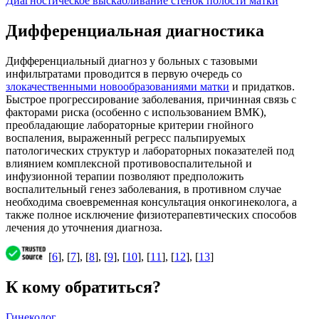
Диагностическое выскабливание стенок полости матки
Дифференциальная диагностика
Дифференциальный диагноз у больных с тазовыми
инфильтратами проводится в первую очередь со
злокачественными новообразованиями матки
и придатков.
Быстрое прогрессирование заболевания, причинная связь с
факторами риска (особенно с использованием ВМК),
преобладающие лабораторные критерии гнойного
воспаления, выраженный регресс пальпируемых
патологических структур и лабораторных показателей под
влиянием комплексной противовоспалительной и
инфузионной терапии позволяют предположить
воспалительный генез заболевания, в противном случае
необходима своевременная консультация онкогинеколога, а
также полное исключение физиотерапевтических способов
лечения до уточнения диагноза.
[
6
], [
7
], [
8
], [
9
], [
10
], [
11
], [
12
], [
13
]
К кому обратиться?
Гинеколог