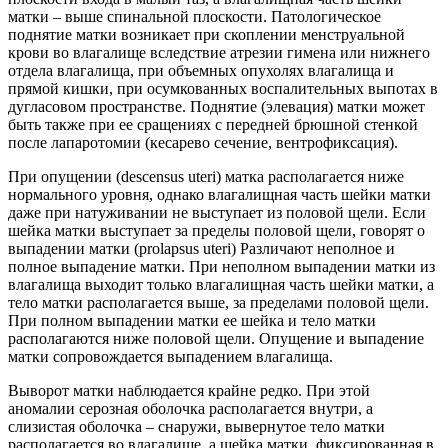
матки – выше спинальной плоскости. Патологическое
поднятие матки возникает при скоплении менструальной
крови во влагалище вследствие атрезии гимена или нижнего
отдела влагалища, при объемных опухолях влагалища и
прямой кишки, при осумкованных воспалительных выпотах в
дугласовом пространстве. Поднятие (элевация) матки может
быть также при ее сращениях с передней брюшной стенкой
после лапаротомии (кесарево сечение, вентрофиксация).
При опущении (descensus uteri) матка располагается ниже
нормального уровня, однако влагалищная часть шейки матки
даже при натуживании не выступает из половой щели. Если
шейка матки выступает за пределы половой щели, говорят о
выпадении матки (prolapsus uteri) Различают неполное и
полное выпадение матки. При неполном выпадении матки из
влагалища выходит только влагалищная часть шейки матки, а
тело матки располагается выше, за пределами половой щели.
При полном выпадении матки ее шейка и тело матки
располагаются ниже половой щели. Опущение и выпадение
матки сопровождается выпадением влагалища.
Выворот матки наблюдается крайне редко. При этой
аномалии серозная оболочка располагается внутри, а
слизистая оболочка – снаружи, вывернутое тело матки
располагается во влагалище, а шейка матки, фиксированная в