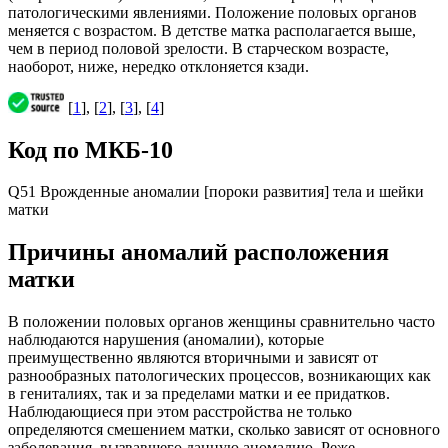
патологическими явлениями. Положение половых органов
меняется с возрастом. В детстве матка располагается выше,
чем в период половой зрелости. В старческом возрасте,
наоборот, ниже, нередко отклоняется кзади.
[
1
], [
2
], [
3
], [
4
]
Код по МКБ-10
Q51 Врожденные аномалии [пороки развития] тела и шейки
матки
Причины аномалий расположения
матки
В положении половых органов женщины сравнительно часто
наблюдаются нарушения (аномалии), которые
преимущественно являются вторичными и зависят от
разнообразных патологических процессов, возникающих как
в гениталиях, так и за пределами матки и ее придатков.
Наблюдающиеся при этом расстройства не только
определяются смешением матки, сколько зависят от основного
заболевания, вызвавшего данную аномалию. Реже