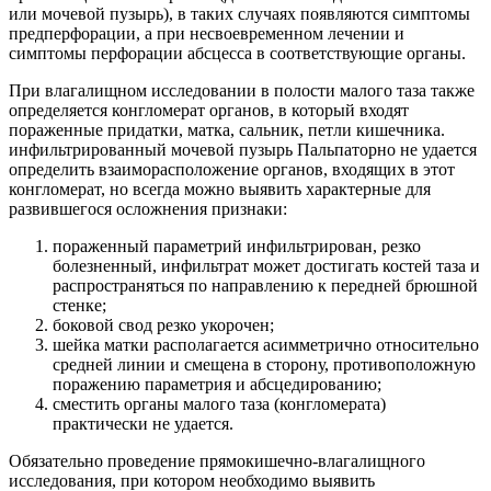
или мочевой пузырь), в таких случаях появляются симптомы
предперфорации, а при несвоевременном лечении и
симптомы перфорации абсцесса в соответствующие органы.
При влагалищном исследовании в полости малого таза также
определяется конгломерат органов, в который входят
пораженные придатки, матка, сальник, петли кишечника.
инфильтрированный мочевой пузырь Пальпаторно не удается
определить взаиморасположение органов, входящих в этот
конгломерат, но всегда можно выявить характерные для
развившегося осложнения признаки:
пораженный параметрий инфильтрирован, резко
болезненный, инфильтрат может достигать костей таза и
распространяться по направлению к передней брюшной
стенке;
боковой свод резко укорочен;
шейка матки располагается асимметрично относительно
средней линии и смещена в сторону, противоположную
поражению параметрия и абсцедированию;
сместить органы малого таза (конгломерата)
практически не удается.
Обязательно проведение прямокишечно-влагалищного
исследования, при котором необходимо выявить