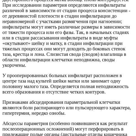
При исследовании параметрия определяются инфильтраты
различной в зависимости от стадии процесса консистенции -
от деревянистой плотности в стадии инфильтрации до
неравномерной с участками размягчения при нагноении;
инфильтраты могут иметь различные размеры в зависимости
от тяжести процесса или его фазы. Так, в начальных стадиях
или в стадии рассасывания инфильтраты в виде муфты
«окутывают» шейку и матку, в стадии инфильтрации при
тяжелых процессах они могут доходить до боковых стенок
таза, крестца и лона. Слизистая свода (сводов) влагалища в
области инфильтрации клетчатки неподвижна, своды
укорочены.
У прооперированных больных инфильтрат расположен в
центре таза над культей шейки матки или занимает одну
половину малого таза. Определяется полная неподвижность
всего образования и отсутствие четких контуров.
Признаками абсцедирования параметральной клетчатки
являются боли распирающего или пульсирующего характера,
гипертермия, нередко ознобы.
Абсцессы параметрия (особенно появившиеся как результат
послеоперационных осложнений) могут перфорировать в
прилежащие полые органы (дистальные отделы кишечника