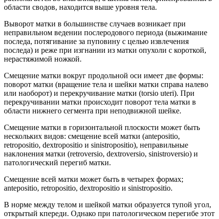
области сводов, находится выше уровня тела.
Выворот матки в большинстве случаев возникает при
неправильном ведении послеродового периода (выжимание
последа, потягивание за пуповину с целью извлечения
последа) и реже при изгнании из матки опухоли с короткой,
нерастяжимой ножкой.
Смещение матки вокруг продольной оси имеет две формы:
поворот матки (вращение тела и шейки матки справа налево
или наоборот) и перекручивание матки (torsio uteri). При
перекручивании матки происходит поворот тела матки в
области нижнего сегмента при неподвижной шейке.
Смещение матки в горизонтальной плоскости может быть
нескольких видов: смещение всей матки (antepositio,
retropositio, dextropositio и sinistropositio), неправильные
наклонения матки (retroversio, dextroversio, sinistroversio) и
патологический перегиб матки.
Смещение всей матки может быть в четырех формах;
antepositio, retropositio, dextropositio и sinistropositio.
В норме между телом и шейкой матки образуется тупой угол,
открытый кпереди. Однако при патологическом перегибе этот