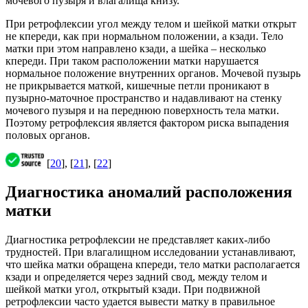
мочевого пузыря и влагалища книзу.
При ретрофлексии угол между телом и шейкой матки открыт
не кпереди, как при нормальном положении, а кзади. Тело
матки при этом направлено кзади, а шейка – несколько
кпереди. При таком расположении матки нарушается
нормальное положение внутренних органов. Мочевой пузырь
не прикрывается маткой, кишечные петли проникают в
пузырно-маточное пространство и надавливают на стенку
мочевого пузыря и на переднюю поверхность тела матки.
Поэтому ретрофлексия является фактором риска выпадения
половых органов.
[
20
], [
21
], [
22
]
Диагностика аномалий расположения
матки
Диагностика ретрофлексии не представляет каких-либо
трудностей. При влагалищном исследовании устанавливают,
что шейка матки обращена кпереди, тело матки располагается
кзади и определяется через задний свод, между телом и
шейкой матки угол, открытый кзади. При подвижной
ретрофлексии часто удается вывести матку в правильное