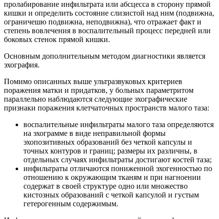
пролабирование инфильтрата или абсцесса в сторону прямой
кишки и определить состояние слизистой над ним (подвижна,
ограничешю подвижна, неподвижна), что отражает факт и
степень вовлечения в воспалительный процесс передней или
боковых стенок прямой кишки.
Основным дополнительным методом диагностики является
эхография.
Помимо описанных выше ультразвуковых критериев
поражения матки и придатков, у больных параметритом
параллельно наблюдаются следующие эхографические
признаки поражения клетчаточных пространств малого таза:
воспалительные инфильтраты малого таза определяются
на эхограмме в виде неправильной формы
эхопозитивных образований без четкой капсулы и
точных контуров и границ; размеры их различны, в
отдельных случаях инфильтраты достигают костей таза;
инфильтраты отличаются пониженной эхогенностью по
отношению к окружающим тканям и при нагноении
содержат в своей структуре одно или множество
кистозных образований с четкой капсулой и густым
гетерогенным содержимым.