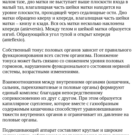
малом тазе, дно матки не выступает выше плоскости входа в
малый таз, влагалищная часть шейки матки находится на
уровне плоскости, проходящей через седалищные ости. Дно
матки обращено кверху и кпереди, влагалищная часть шейки
матки – книзу и кзади. Вся ось матки несколько наклонена
кпереди (anieversio). Между телом и шейкой матки образуется
изгиб. Образующийся угол тупой и открыт кпереди
(anteflexio).
Собственный тонус половых органов зависит от правильного
функционирования всех систем организма. Понижение
тонуса может быть связано со снижением уровня половых
гормонов, нарушением функционального состояния нервной
системы, возрастными изменениями.
Взаимоотношения между внутренними органами (кишечник,
сальник, паренхиматозные и половые органы) формируют
единый комплекс благодаря непосредственному
соприкосновению их друг с другом. При этом образуется
капиллярное сцепление, которое вместе с газообразным
содержимым кишечника способствует уравновешиванию
тяжести внутренних органов и ограничивает их давление на
половые органы.
Подвешивающий аппарат составляют круглые и широкие