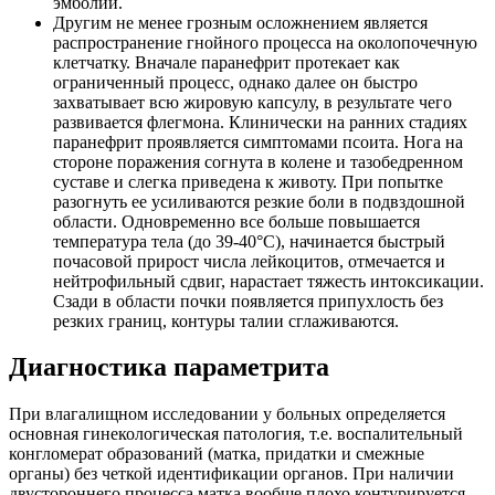
эмболии.
Другим не менее грозным осложнением является
распространение гнойного процесса на околопочечную
клетчатку. Вначале паранефрит протекает как
ограниченный процесс, однако далее он быстро
захватывает всю жировую капсулу, в результате чего
развивается флегмона. Клинически на ранних стадиях
паранефрит проявляется симптомами псоита. Нога на
стороне поражения согнута в колене и тазобедренном
суставе и слегка приведена к животу. При попытке
разогнуть ее усиливаются резкие боли в подвздошной
области. Одновременно все больше повышается
температура тела (до 39-40°С), начинается быстрый
почасовой прирост числа лейкоцитов, отмечается и
нейтрофильный сдвиг, нарастает тяжесть интоксикации.
Сзади в области почки появляется припухлость без
резких границ, контуры талии сглаживаются.
Диагностика параметрита
При влагалищном исследовании у больных определяется
основная гинекологическая патология, т.е. воспалительный
конгломерат образований (матка, придатки и смежные
органы) без четкой идентификации органов. При наличии
двустороннего процесса матка вообще плохо контурируется.