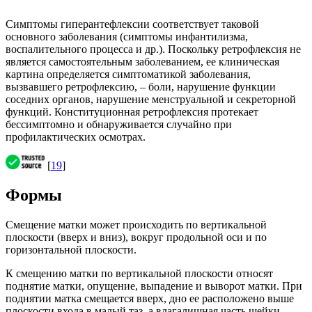
Симптомы гиперантефлексии соответствует таковой
основного заболевания (симптомы инфантилизма,
воспалительного процесса и др.). Поскольку ретрофлексия не
является самостоятельным заболеванием, ее клиническая
картина определяется симптоматикой заболевания,
вызвавшего ретрофлексию, – боли, нарушение функции
соседних органов, нарушение менструальной и секреторной
функций. Конституционная ретрофлексия протекает
бессимптомно и обнаруживается случайно при
профилактических осмотрах.
[
19
]
Формы
Смещение матки может происходить по вертикальной
плоскости (вверх и вниз), вокруг продольной оси и по
горизонтальной плоскости.
К смещению матки по вертикальной плоскости относят
поднятие матки, опущение, выпадение и выворот матки. При
поднятии матка смещается вверх, дно ее расположено выше
плоскости входа в малый таз, а влагалищная часть шейки