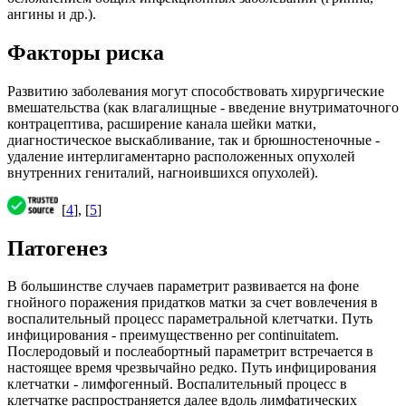
ангины и др.).
Факторы риска
Развитию заболевания могут способствовать хирургические
вмешательства (как влагалищные - введение внутриматочного
контрацептива, расширение канала шейки матки,
диагностическое выскабливание, так и брюшностеночные -
удаление интерлигаментарно расположенных опухолей
внутренних гениталий, нагноившихся опухолей).
[
4
], [
5
]
Патогенез
В большинстве случаев параметрит развивается на фоне
гнойного поражения придатков матки за счет вовлечения в
воспалительный процесс параметральной клетчатки. Путь
инфицирования - преимущественно per continuitatem.
Послеродовый и послеабортный параметрит встречается в
настоящее время чрезвычайно редко. Путь инфицирования
клетчатки - лимфогенный. Воспалительный процесс в
клетчатке распространяется далее вдоль лимфатических