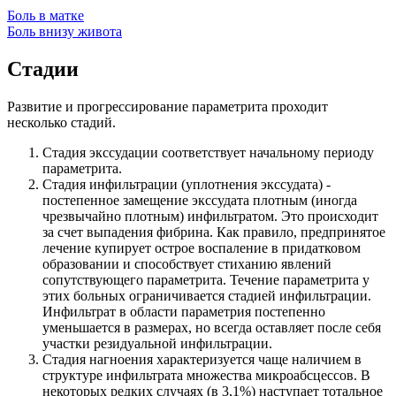
Боль в матке
Боль внизу живота
Стадии
Развитие и прогрессирование параметрита проходит
несколько стадий.
Стадия экссудации соответствует начальному периоду
параметрита.
Стадия инфильтрации (уплотнения экссудата) -
постепенное замещение экссудата плотным (иногда
чрезвычайно плотным) инфильтратом. Это происходит
за счет выпадения фибрина. Как правило, предпринятое
лечение купирует острое воспаление в придатковом
образовании и способствует стиханию явлений
сопутствующего параметрита. Течение параметрита у
этих больных ограничивается стадией инфильтрации.
Инфильтрат в области параметрия постепенно
уменьшается в размерах, но всегда оставляет после себя
участки резидуальной инфильтрации.
Стадия нагноения характеризуется чаще наличием в
структуре инфильтрата множества микроабсцессов. В
некоторых редких случаях (в 3,1%) наступает тотальное