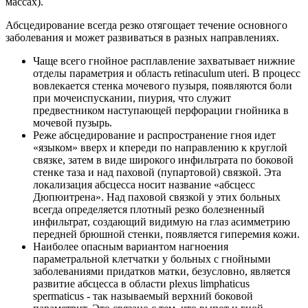
массах).
Абсцедирование всегда резко отягощает течение основного
заболевания и может развиваться в разных направлениях.
Чаще всего гнойное расплавление захватывает нижние
отделы параметрия и область retinaculum uteri. В процесс
вовлекается стенка мочевого пузыря, появляются боли
при мочеиспускании, пиурия, что служит
предвестником наступающей перфорации гнойника в
мочевой пузырь.
Реже абсцедирование и распространение гноя идет
«языком» вверх и кпереди по направлению к круглой
связке, затем в виде широкого инфильтрата по боковой
стенке таза и над паховой (пупартовой) связкой. Эта
локализация абсцесса носит название «абсцесс
Дюпюитрена». Над паховой связкой у этих больных
всегда определяется плотный резко болезненный
инфильтрат, создающий видимую на глаз асимметрию
передней брюшной стенки, появляется гиперемия кожи.
Наиболее опасным вариантом нагноения
параметральной клетчатки у больных с гнойными
заболеваниями придатков матки, безусловно, является
развитие абсцесса в области plexus limphaticus
spermaticus - так называемый верхний боковой