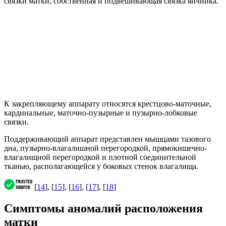
связки матки, собственная и подвешивающая связка яичника.
К закрепляющему аппарату относятся крестцово-маточные,
кардинальные, маточно-пузырные и пузырно-лобковые
связки.
Поддерживающий аппарат представлен мышцами тазового
дна, пузырно-влагалишной перегородкой, прямокишечно-
влагалищной перегородкой и плотной соединительной
тканью, располагающейся у боковых стенок влагалища.
[
14
], [
15
], [
16
], [
17
], [
18
]
Симптомы аномалий расположения
матки