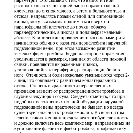
параметрит. Это связано с тем, что выпот и гной
распространяются по задней части параметральной
клетчатки до стенок малого, а затем и большого таза и
отсюда, направляясь позади слепой или сигмовидной
кишки, могут «языком» подниматься вверх по
паранефральной клетчатхе до почхи, образуя
паранефротический, а иногда и поддиафрагмальный
абсцесс. Клинические проявления такого параметрита
начинаются обычно с развития перифлебита наружной
подвздошной вены, при этом возможно развитие
тяжелых форм тромбоза. Бедро на стороне поражения
увеличивается в размерах, начиная от области паховой
связки, появляются выраженный цианоз,
усиливающийся к периферии, распирающие боли в
ноге. Отечность и боли несколько уменьшаются через 2-
3 дня, что совпадает с развитием коллатерального
оттока. Степень выраженности перечисленных
признаков зависит от распространенности тромбоза и
глубины закупорки сосуда. Следует отметить, что при
подобных осложнениях полной обтурации наружной
подвздошной вены практически не бывает, но всегда
существует опасность тромбоэмболии. В связи с этим
лечение таких женщин представляет особую сложность
и должно включать весь комплекс мер, направленных на
купирование флебита и флеботромбоза, профилактику