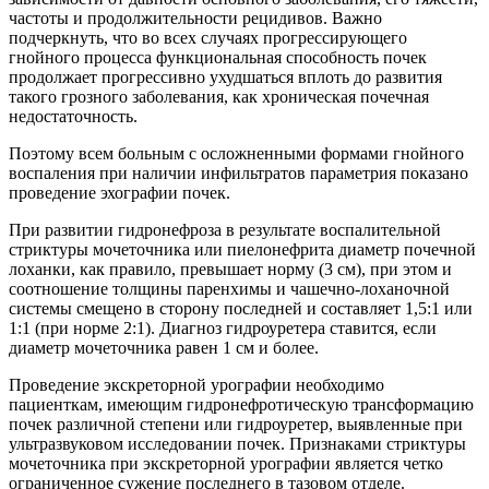
частоты и продолжительности рецидивов. Важно
подчеркнуть, что во всех случаях прогрессирующего
гнойного процесса функциональная способность почек
продолжает прогрессивно ухудшаться вплоть до развития
такого грозного заболевания, как хроническая почечная
недостаточность.
Поэтому всем больным с осложненными формами гнойного
воспаления при наличии инфильтратов параметрия показано
проведение эхографии почек.
При развитии гидронефроза в результате воспалительной
стриктуры мочеточника или пиелонефрита диаметр почечной
лоханки, как правило, превышает норму (3 см), при этом и
соотношение толщины паренхимы и чашечно-лоханочной
системы смещено в сторону последней и составляет 1,5:1 или
1:1 (при норме 2:1). Диагноз гидроуретера ставится, если
диаметр мочеточника равен 1 см и более.
Проведение экскреторной урографии необходимо
пациенткам, имеющим гидронефротическую трансформацию
почек различной степени или гидроуретер, выявленные при
ультразвуковом исследовании почек. Признаками стриктуры
мочеточника при экскреторной урографии является четко
ограниченное сужение последнего в тазовом отделе.