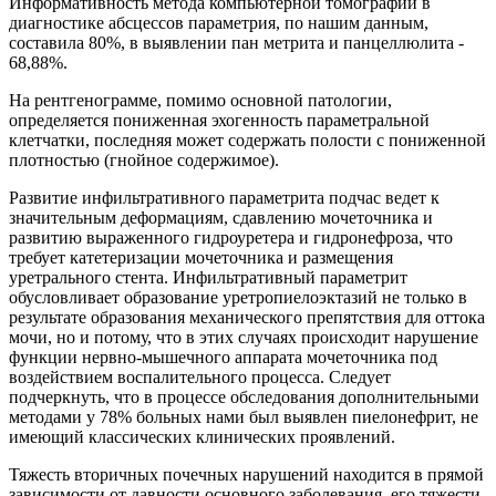
Информативность метода компьютерной томографии в
диагностике абсцессов параметрия, по нашим данным,
составила 80%, в выявлении пан метрита и панцеллюлита -
68,88%.
На рентгенограмме, помимо основной патологии,
определяется пониженная эхогенность параметральной
клетчатки, последняя может содержать полости с пониженной
плотностью (гнойное содержимое).
Развитие инфильтративного параметрита подчас ведет к
значительным деформациям, сдавлению мочеточника и
развитию выраженного гидроуретера и гидронефроза, что
требует катетеризации мочеточника и размещения
уретрального стента. Инфильтративный параметрит
обусловливает образование уретропиелоэктазий не только в
результате образования механического препятствия для оттока
мочи, но и потому, что в этих случаях происходит нарушение
функции нервно-мышечного аппарата мочеточника под
воздействием воспалительного процесса. Следует
подчеркнуть, что в процессе обследования дополнительными
методами у 78% больных нами был выявлен пиелонефрит, не
имеющий классических клинических проявлений.
Тяжесть вторичных почечных нарушений находится в прямой
зависимости от давности основного заболевания, его тяжести,