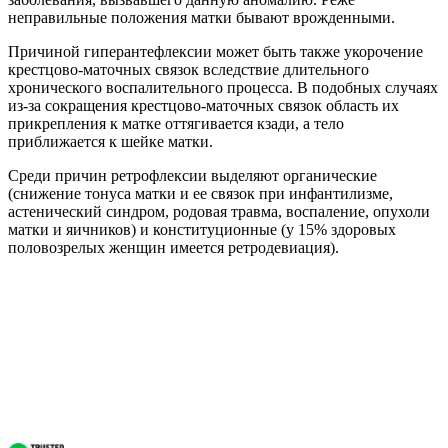
неправильные положения матки бывают врожденными.
Причиной гиперантефлексии может быть также укорочение
крестцово-маточных связок вследствие длительного
хронического воспалительного процесса. В подобных случаях
из-за сокращения крестцово-маточных связок область их
прикрепления к матке оттягивается кзади, а тело
приближается к шейке матки.
Среди причин ретрофлексии выделяют органические
(снижение тонуса матки и ее связок при инфантилизме,
астенический синдром, родовая травма, воспаление, опухоли
матки и яичников) и конституционные (у 15% здоровых
половозрелых женщин имеется ретродевиация).