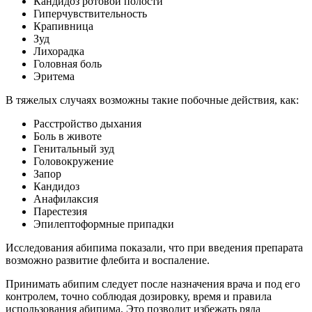
Кандидоз ротовой полости
Гиперчувствительность
Крапивница
Зуд
Лихорадка
Головная боль
Эритема
В тяжелых случаях возможны такие побочные действия, как:
Расстройство дыхания
Боль в животе
Генитальный зуд
Головокружение
Запор
Кандидоз
Анафилаксия
Парестезия
Эпилептоформные припадки
Исследования абипима показали, что при введения препарата
возможно развитие флебита и воспаление.
Принимать абипим следует после назначения врача и под его
контролем, точно соблюдая дозировку, время и правила
использования абипима. Это позволит избежать ряда