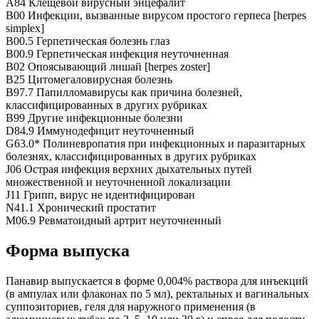
A84 Клещевой вирусный энцефалит
B00 Инфекции, вызванные вирусом простого герпеса [herpes
simplex]
B00.5 Герпетическая болезнь глаз
B00.9 Герпетическая инфекция неуточненная
B02 Опоясывающий лишай [herpes zoster]
B25 Цитомегаловирусная болезнь
B97.7 Папилломавирусы как причина болезней,
классифицированных в других рубриках
B99 Другие инфекционные болезни
D84.9 Иммунодефицит неуточненный
G63.0* Полиневропатия при инфекционных и паразитарных
болезнях, классифицированных в других рубриках
J06 Острая инфекция верхних дыхательных путей
множественной и неуточненной локализации
J11 Грипп, вирус не идентифицирован
N41.1 Хронический простатит
M06.9 Ревматоидный артрит неуточненный
Форма выпуска
Панавир выпускается в форме 0,004% раствора для инъекций
(в ампулах или флаконах по 5 мл), ректальных и вагинальных
суппозиториев, геля для наружного применения (в