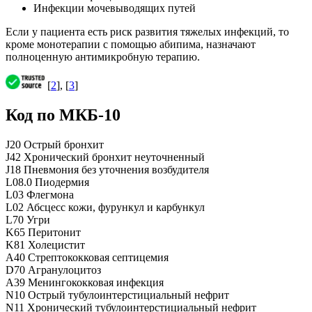
Инфекции мочевыводящих путей
Если у пациента есть риск развития тяжелых инфекций, то
кроме монотерапии с помощью абипима, назначают
полноценную антимикробную терапию.
[
2
], [
3
]
Код по МКБ-10
J20 Острый бронхит
J42 Хронический бронхит неуточненный
J18 Пневмония без уточнения возбудителя
L08.0 Пиодермия
L03 Флегмона
L02 Абсцесс кожи, фурункул и карбункул
L70 Угри
K65 Перитонит
K81 Холецистит
A40 Стрептококковая септицемия
D70 Агранулоцитоз
A39 Менингококковая инфекция
N10 Острый тубулоинтерстициальный нефрит
N11 Хронический тубулоинтерстициальный нефрит