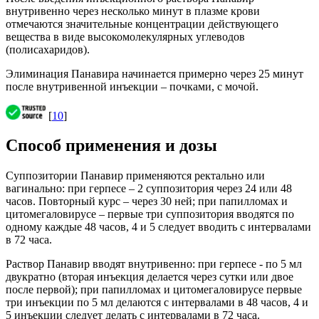
внутривенно через несколько минут в плазме крови
отмечаются значительные концентрации действующего
вещества в виде высокомолекулярных углеводов
(полисахаридов).
Элиминация Панавира начинается примерно через 25 минут
после внутривенной инъекции – почками, с мочой.
[
10
]
Способ применения и дозы
Суппозитории Панавир применяются ректально или
вагинально: при герпесе – 2 суппозитория через 24 или 48
часов. Повторный курс – через 30 ней; при папилломах и
цитомегаловирусе – первые три суппозитория вводятся по
одному каждые 48 часов, 4 и 5 следует вводить с интервалами
в 72 часа.
Раствор Панавир вводят внутривенно: при герпесе - по 5 мл
двукратно (вторая инъекция делается через сутки или двое
после первой); при папилломах и цитомегаловирусе первые
три инъекции по 5 мл делаются с интервалами в 48 часов, 4 и
5 инъекции следует делать с интервалами в 72 часа.