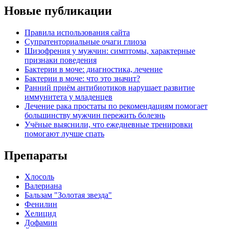
Новые публикации
Правила использования сайта
Супратенториальные очаги глиоза
Шизофрения у мужчин: симптомы, характерные
признаки поведения
Бактерии в моче: диагностика, лечение
Бактерии в моче: что это значит?
Ранний приём антибиотиков нарушает развитие
иммунитета у младенцев
Лечение рака простаты по рекомендациям помогает
большинству мужчин пережить болезнь
Учёные выяснили, что ежедневные тренировки
помогают лучше спать
Препараты
Хлосоль
Валериана
Бальзам "Золотая звезда"
Фенилин
Хелицид
Дофамин