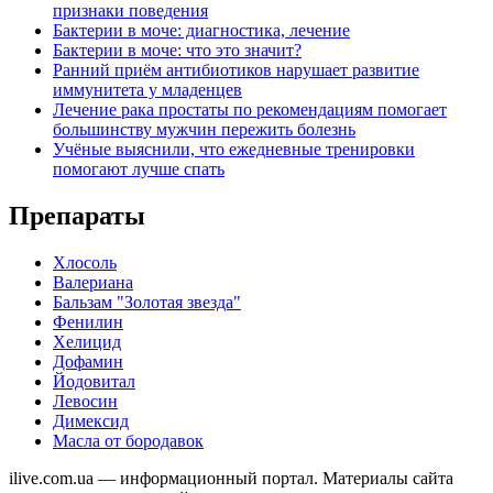
признаки поведения
Бактерии в моче: диагностика, лечение
Бактерии в моче: что это значит?
Ранний приём антибиотиков нарушает развитие
иммунитета у младенцев
Лечение рака простаты по рекомендациям помогает
большинству мужчин пережить болезнь
Учёные выяснили, что ежедневные тренировки
помогают лучше спать
Препараты
Хлосоль
Валериана
Бальзам "Золотая звезда"
Фенилин
Хелицид
Дофамин
Йодовитал
Левосин
Димексид
Масла от бородавок
ilive.com.ua — информационный портал. Материалы сайта