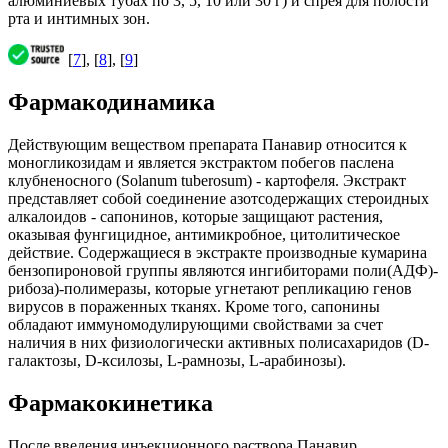
алюминиевых тубах по 3, 5, 10 или 30 г) и спрея для полости
рта и интимных зон.
[
7
], [
8
], [
9
]
Фармакодинамика
Действующим веществом препарата Панавир относится к
моногликозидам и является экстрактом побегов паслена
клубненосного (Solanum tuberosum) - картофеля. Экстракт
представляет собой соединение азотсодержащих стероидных
алкалоидов - сапонинов, которые защищают растения,
оказывая фунгицидное, антимикробное, цитолитическое
действие. Содержащиеся в экстракте производные кумарина
бензопироновой группы являются ингибиторами поли(АДФ)-
рибоза)-полимеразы, которые угнетают репликацию генов
вирусов в пораженных тканях. Кроме того, сапонины
обладают иммуномодулирующими свойствами за счет
наличия в них физиологически активных полисахаридов (D-
галактозы, D-ксилозы, L-рамнозы, L-арабинозы).
Фармакокинетика
После введения инъекционного раствора Панавир