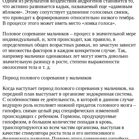
Одним из результатов воздействия андрогенов становится то,
что активно развивается кадык, называемый еще «адамовым
яблоком». Этому сопутствует удлинение голосовых связок,
что приводит к формированию относительно низкого тембра.
В процессе этого может иметь место «ломка голоса».
Половое созревание мальчиков – процесс в значительной мере
индивидуальный, и, хотя происходит, как правило, в
определенных общих возрастных рамках, но зачастую зависит
от множества факторов в каждом конкретном случае. Так,
например мальчики одинаковых лет могут иметь довольно
значительную разницу в росте, степени выраженности
оволосения тела и т. д.
Период полового созревания у мальчиков
Когда наступает период полового созревания у мальчиков, на
передний план выступает в организме эндокринная система.
С особенностями ее деятельности, в которой в данном случае
ведущую роль исполняет нижний придаток головного мозга –
гипофиз, связан целый ряд специфических изменений
происходящих с ребенком. Гормоны, продуцируемые
гипофизом, в большом количестве попадая в кровь,
транспортируются ко всем частям организма, выступая в
качестве стимулятора роста тела и его интенсивного
физического развития. Помимо этого гормонами гипофиза