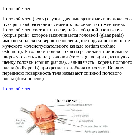
Половой член
Половой член (penis) служит для выведения мочи из мочевого
пузыря и выбрасывания семени в половые пути женщины.
Половой член состоит из передней свободной части - тела
(corpus penis), которое заканчивается головкой (glans penis),
имеющей на своей вершине щелевидное наружное отверстие
мужского мочеиспускательного канала (ostium urethrae
externum). У головки полового члена различают наибольшее
широкую часть - венец головки (corona glandis) и суженную -
шейку головки (collum glandis). Задняя часть - корень полового
члена (radix penis) прикреплен к лобковым костям. Верхне-
переднюю поверхность тела называют спинкой полового
члена (dorsum penis).
Половой член