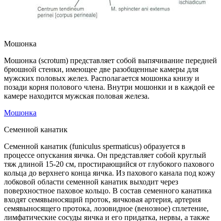
Мошонка
Мошонка (scrotum) представляет собой выпячивание передней
брюшной стенки, имеющее две разобщенные камеры для
мужских половых желез. Располагается мошонка книзу и
позади корня полового члена. Внутри мошонки и в каждой ее
камере находится мужская половая железа.
Мошонка
Семенной канатик
Семенной канатик (funiculus spermaticus) образуется в
процессе опускания яичка. Он представляет собой круглый
тяж длиной 15-20 см, простирающийся от глубокого пахового
кольца до верхнего конца яичка. Из пахового канала под кожу
лобковой области семенной канатик выходит через
поверхностное паховое кольцо. В состав семенного канатика
входят семявыносящий проток, яичковая артерия, артерия
семявыносящего протока, лозовидное (венозное) сплетение,
лимфатические сосуды яичка и его придатка, нервы, а также