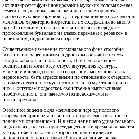
активизируется функционирование мужских половых желез –
семенников, которые также начинают секретировать
соответствующие гормоны. Для периода полового созревания
мальчиков характерно возрастание их содержания во много
раз. Отражением этого и становятся в свою очередь те
происходящие буквально на глазах перемены с ребенком в
переходном, подростковом возрасте.
Существенное изменение гормонального фона способно
вызвать присущее многим подросткам состояние психо-
эмоциональной нестабильности. При недостаточном
воспитании и когда отсутствует внутренняя культура,
мальчики в период полового созревания могут проявлять
нервозность, быть агрессивными по отношению к старшим,
занимать негативистскую позицию ко всему что исходи от
них. Поступкам подростков свойственна импульсивная
необдуманность, они зачастую непредсказуемы и
противоречивы.
Особенное значение для мальчиков в период полового
созревания приобретают вопросы и проблемы связанные с
половыми отношениями. И в этом нет ничего удивительного,
ведь самая суть всего происходящего в это время заключается
в том, чтобы подготовить взрослеющий организм к
исполнению одного из важнейших в жизни человека