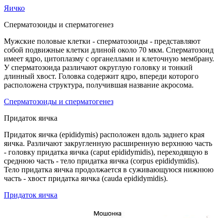
Яичко
Сперматозоиды и сперматогенез
Мужские половые клетки - сперматозоиды - представляют
собой подвижные клетки длиной около 70 мкм. Сперматозоид
имеет ядро, цитоплазму с органеллами и клеточную мембрану.
У сперматозоида различают округлую головку и тонкий
длинный хвост. Головка содержит ядро, впереди которого
расположена структура, получившая название акросома.
Сперматозоиды и сперматогенез
Придаток яичка
Придаток яичка (epididymis) расположен вдоль заднего края
яичка. Различают закругленную расширенную верхнюю часть
- головку придатка яичка (caput epididymidis), переходящую в
среднюю часть - тело придатка яичка (corpus epididymidis).
Тело придатка яичка продолжается в суживающуюся нижнюю
часть - хвост придатка яичка (cauda epididymidis).
Придаток яичка