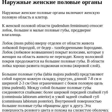
Наружные женские половые органы
Наружные женские половые органы включают женскую
половую область и клитор.
К женской половой области (pudendum femininum) относят
лобок, большие и малые половые губы, преддверие
влагалища.
Лобок (mons pubis) вверху отделен от области живота
лобковой бороздой, от бедер - тазобедренными бороздами.
Лобок (лобковое возвышение) покрыт волосами, которые у
женщин на область живота не переходят. Книзу волосяной
покров продолжается на большие половые губы. В области
лобка хорошо развита подкожная основа (жировой слой).
Большие половые губы (labia majora pudendi) представляют
собой парную кожную складку, упругую, длиной 7-8 см и
шириной 2-3 см Они ограничивают с боков половую щель
(rima pudendi). Между собой большие половые губы
соединяются спайками: более широкой передней спайкой губ
(commissuia lаbiorum anterior) и узкой задней спайкой губ
(commissura labiorum posterior). Внутренней поверхностью
большие половые губы обращены друг к другу. Эта
поверхность розового цвета и похожа на слизистую оболочку.