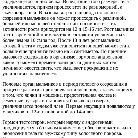
содержащегося в них белка. Вследствие этого размеры тела
увеличиваются, причем процесс этот не равномерный, а
скачкообразный. В разном возрасте периода полового
созревания мальчиков он может происходить с различной,
большей или меньшей степенью интенсивности. Пик
активности роста приходится на 12 и 15-16 лет. Рост мальчика
в этот временной промежуток в состоянии увеличиваться
более чем на 10 см за год. После 18-и лет рост мальчика,
который к этим годам уже становиться юношей может стать
больше еще приблизительно на 3 сантиметра. По причине
высокого содержания в организме гормонов андрогенов
какой-то момент времени зоны роста длинных костей
начинают окостеневать, что вызывает прекращение их
удлинения в дальнейшем.
Половые орган мальчиков в период полового созревания в
процессе развития претерпевают изменения, заключающиеся
в том, что яички и мошонка, предстательная железа и
семенные пузырьки становятся больше в размерах,
увеличивается половой член. Первые эякуляции появляются у
мальчиков от 12-и с половиной до 14-и лет.
Гормон тестостерон, который наряду с андрогенами
продуцируется в большом количестве, обуславливает начало
оволосения тела по мужскому типу волосяного покрова.