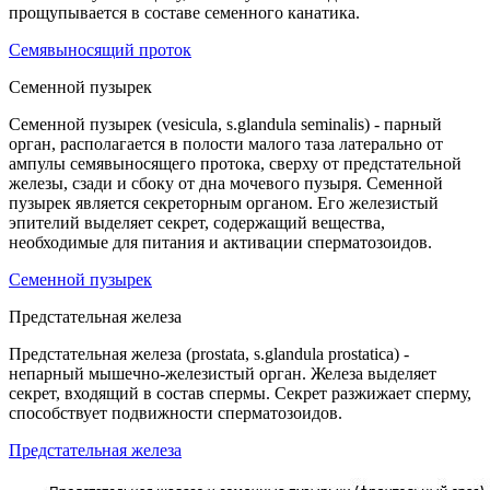
прощупывается в составе семенного канатика.
Семявыносящий проток
Семенной пузырек
Семенной пузырек (vesicula, s.glandula seminalis) - парный
орган, располагается в полости малого таза латерально от
ампулы семявыносящего протока, сверху от предстательной
железы, сзади и сбоку от дна мочевого пузыря. Семенной
пузырек является секреторным органом. Его железистый
эпителий выделяет секрет, содержащий вещества,
необходимые для питания и активации сперматозоидов.
Семенной пузырек
Предстательная железа
Предстательная железа (prostata, s.glandula prostatica) -
непарный мышечно-железистый орган. Железа выделяет
секрет, входящий в состав спермы. Секрет разжижает сперму,
способствует подвижности сперматозоидов.
Предстательная железа