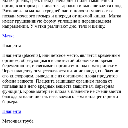
Матка (uterus, греч. metra) - непарный полый мышечный
орган, в котором развивается зародыш и вынашивается плод.
Расположена матка в средней части полости малого таза
позади мочевого пузыря и впереди от прямой кишки. Матка
имеет грушевидную форму, уплощена в переднезаднем
направлении. У матки различают дно, тело и шейку.
Матка
Плацента
Плацента (placenta), или детское место, является временным
органом, образующимся в слизистой оболочке во время
беременности, и связывает организм плода с материнским.
Через плаценту осуществляются питание плода, снабжение
его кислородом, выведение из организма плода продуктов
обмена веществ. Плацента защищает организм плода от
попадания в него вредных веществ (защитная, барьерная
функция). Кровь матери и плода в плаценте не смешивается
благодаря наличию так называемого гематоплацентарного
барьера.
Плацента
Маточная труба