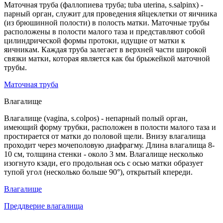
Маточная труба (фаллопиева труба; tuba uterina, s.salpinx) -
парный орган, служит для проведения яйцеклетки от яичника
(из брюшинной полости) в полость матки. Маточные трубы
расположены в полости малого таза и представляют собой
цилиндрической формы протоки, идущие от матки к
яичникам. Каждая труба залегает в верхней части широкой
связки матки, которая является как бы брыжейкой маточной
трубы.
Маточная труба
Влагалище
Влагалище (vagina, s.colpos) - непарный полый орган,
имеющий форму трубки, расположен в полости малого таза и
простирается от матки до половой щели. Внизу влагалища
проходит через мочеполовую диафрагму. Длина влагалища 8-
10 см, толщина стенки - около 3 мм. Влагалище несколько
изогнуто кзади, его продольная ось с осью матки образует
тупой угол (несколько больше 90°), открытый кпереди.
Влагалище
Преддверие влагалища