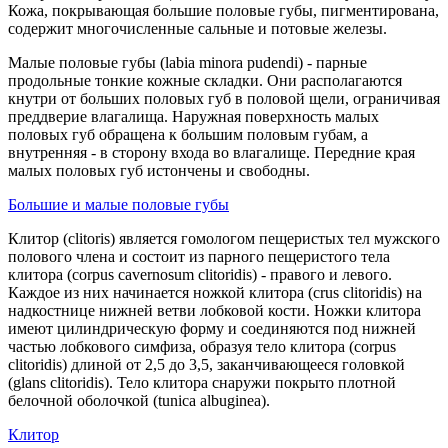
Кожа, покрывающая большие половые губы, пигментирована,
содержит многочисленные сальные и потовые железы.
Малые половые губы (labia minora pudendi) - парные
продольные тонкие кожные складки. Они располагаются
кнутри от больших половых губ в половой щели, ограничивая
преддверие влагалища. Наружная поверхность малых
половых губ обращена к большим половым губам, а
внутренняя - в сторону входа во влагалище. Передние края
малых половых губ истончены и свободны.
Большие и малые половые губы
Клитор (clitoris) является гомологом пещеристых тел мужского
полового члена и состоит из парного пещеристого тела
клитора (corpus cavernosum clitoridis) - правого и левого.
Каждое из них начинается ножкой клитора (crus clitoridis) на
надкостнице нижней ветви лобковой кости. Ножки клитора
имеют цилиндрическую форму и соединяются под нижней
частью лобкового симфиза, образуя тело клитора (corpus
clitoridis) длиной от 2,5 до 3,5, заканчивающееся головкой
(glans clitoridis). Тело клитора снаружи покрыто плотной
белочной оболочкой (tunica albuginea).
Клитор