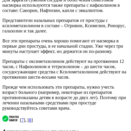
насморка используются также препараты с нафазолином в
составе: Санорин, Нафтизин, капли с эвкалиптом.
Представители назальных препаратов от простуды с
ксилометазолином в составе – Отривин, Ксимелин, Ринорус,
галазолин и так далее.
Все эти препараты очень хорошо помогают от насморка в
первые дни простуды, в ее начальной стадии. Уже через три
минуты наступает эффект, но держится он по-разному.
Препараты с оксиметазолином действуют на протяжении 12
часов, с Нафазолином и тетризолином – до шести часов,
сосудосужающие средства с Ксилометазолином действуют на
протяжении шести-восьми часов.
Прежде чем использовать эти препараты, нужно учесть
возраст больного (например, некоторые из препаратов
противопоказаны детям в возрасте до двух лет). Поэтому при
лечении назальными средствами при простуде
руководствуйтесь советами врача.
[
7
], [
8
]