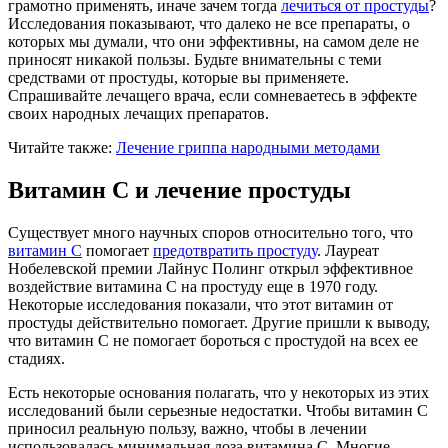
грамотно применять, иначе зачем тогда
лечиться от простуды
?
Исследования показывают, что далеко не все препараты, о
которых мы думали, что они эффективны, на самом деле не
приносят никакой пользы. Будьте внимательны с теми
средствами от простуды, которые вы применяете.
Спрашивайте лечащего врача, если сомневаетесь в эффекте
своих народных лечащих препаратов.
Читайте также:
Лечение гриппа народными методами
Витамин С и лечение простуды
Существует много научных споров относительно того, что
витамин С
помогает
предотвратить простуду
. Лауреат
Нобелевской премии Лайнус Полинг открыл эффективное
воздействие витамина С на простуду еще в 1970 году.
Некоторые исследования показали, что этот витамин от
простуды действительно помогает. Другие пришли к выводу,
что витамин С не помогает бороться с простудой на всех ее
стадиях.
Есть некоторые основания полагать, что у некоторых из этих
исследований были серьезные недостатки. Чтобы витамин С
приносил реальную пользу, важно, чтобы в лечении
использовалась минимальная доза витамина С. Многие