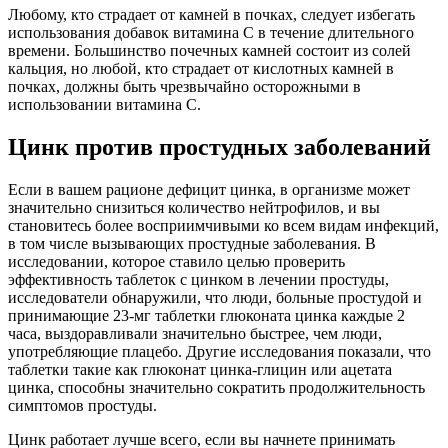
Любому, кто страдает от камней в почках, следует избегать
использования добавок витамина С в течение длительного
времени. Большинство почечных камней состоит из солей
кальция, но любой, кто страдает от кислотных камней в
почках, должны быть чрезвычайно осторожными в
использовании витамина С.
Цинк против простудных заболеваний
Если в вашем рационе дефицит цинка, в организме может
значительно снизиться количество нейтрофилов, и вы
становитесь более восприимчивыми ко всем видам инфекций,
в том числе вызывающих простудные заболевания. В
исследовании, которое ставило целью проверить
эффективность таблеток с цинком в лечении простуды,
исследователи обнаружили, что люди, больные простудой и
принимающие 23-мг таблетки глюконата цинка каждые 2
часа, выздоравливали значительно быстрее, чем люди,
употребляющие плацебо. Другие исследования показали, что
таблетки такие как глюконат цинка-глицин или ацетата
цинка, способны значительно сократить продолжительность
симптомов простуды.
Цинк работает лучше всего, если вы начнете принимать