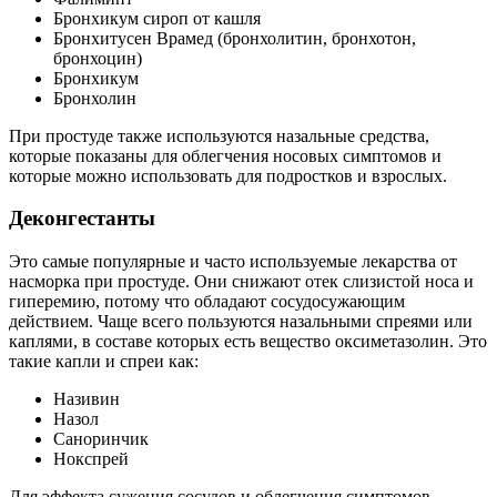
Бронхикум сироп от кашля
Бронхитусен Врамед (бронхолитин, бронхотон,
бронхоцин)
Бронхикум
Бронхолин
При простуде также используются назальные средства,
которые показаны для облегчения носовых симптомов и
которые можно использовать для подростков и взрослых.
Деконгестанты
Это самые популярные и часто используемые лекарства от
насморка при простуде. Они снижают отек слизистой носа и
гиперемию, потому что обладают сосудосужающим
действием. Чаще всего пользуются назальными спреями или
каплями, в составе которых есть вещество оксиметазолин. Это
такие капли и спреи как:
Називин
Назол
Саноринчик
Нокспрей
Для эффекта сужения сосудов и облегчения симптомов