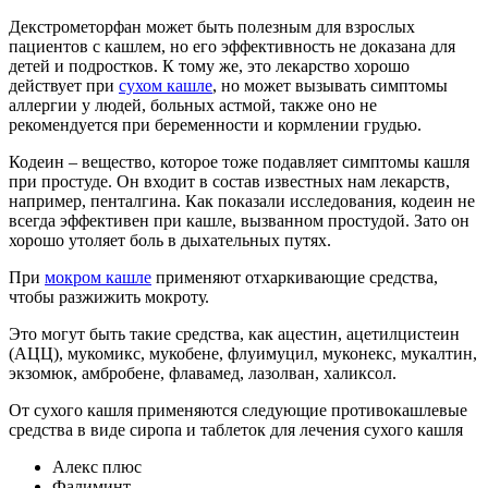
Декстрометорфан может быть полезным для взрослых
пациентов с кашлем, но его эффективность не доказана для
детей и подростков. К тому же, это лекарство хорошо
действует при
сухом кашле
, но может вызывать симптомы
аллергии у людей, больных астмой, также оно не
рекомендуется при беременности и кормлении грудью.
Кодеин – вещество, которое тоже подавляет симптомы кашля
при простуде. Он входит в состав известных нам лекарств,
например, пенталгина. Как показали исследования, кодеин не
всегда эффективен при кашле, вызванном простудой. Зато он
хорошо утоляет боль в дыхательных путях.
При
мокром кашле
применяют отхаркивающие средства,
чтобы разжижить мокроту.
Это могут быть такие средства, как ацестин, ацетилцистеин
(АЦЦ), мукомикс, мукобене, флуимуцил, муконекс, мукалтин,
экзомюк, амбробене, флавамед, лазолван, халиксол.
От сухого кашля применяются следующие противокашлевые
средства в виде сиропа и таблеток для лечения сухого кашля
Алекс плюс
Фалиминт