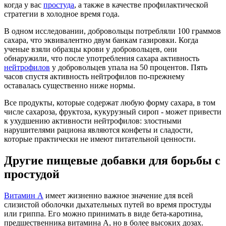
когда у вас
простуда
, а также в качестве профилактической
стратегии в холодное время года.
В одном исследовании, добровольцы потребляли 100 граммов
сахара, что эквивалентно двум банкам газировки. Когда
ученые взяли образцы крови у добровольцев, они
обнаружили, что после употребления сахара активность
нейтрофилов
у добровольцев упала на 50 процентов. Пять
часов спустя активность нейтрофилов по-прежнему
оставалась существенно ниже нормы.
Все продукты, которые содержат любую форму сахара, в том
числе сахароза, фруктоза, кукурузный сироп - может привести
к ухудшению активности нейтрофилов: злостными
нарушителями рациона являются конфеты и сладости,
которые практически не имеют питательной ценности.
Другие пищевые добавки для борьбы с
простудой
Витамин А
имеет жизненно важное значение для всей
слизистой оболочки дыхательных путей во время простуды
или гриппа. Его можно принимать в виде бета-каротина,
предшественника витамина А, но в более высоких дозах.