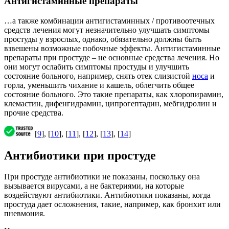
Антигистаминные препараты
…а также комбинации антигистаминных / противоотечных
средств лечения могут незначительно улучшать симптомы
простуды у взрослых, однако, обязательно должны быть
взвешены возможные побочные эффекты. Антигистаминные
препараты при простуде – не основные средства лечения. Но
они могут ослабить симптомы простуды и улучшить
состояние больного, например, снять отек слизистой
носа
и
горла, уменьшить чихание и кашель, облегчить общее
состояние больного. Это такие препараты, как хлоропирамин,
клемастин, дифенгидрамин, ципрогептадин, мебгидролин и
прочие средства.
[
9
], [
10
], [
11
], [
12
], [
13
], [
14
]
Антибиотики при простуде
При простуде антибиотики не показаны, поскольку она
вызывается вирусами, а не бактериями, на которые
воздействуют антибиотики. Антибиотики показаны, когда
простуда дает осложнения, такие, например, как бронхит или
пневмония.