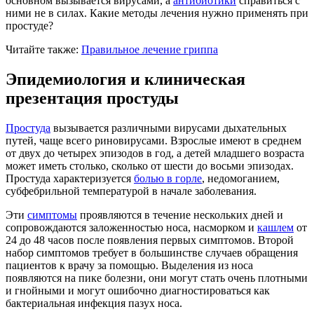
основном вызывается вирусами, а
антибиотики
справиться с
ними не в силах. Какие методы лечения нужно применять при
простуде?
Читайте также:
Правильное лечение гриппа
Эпидемиология и клиническая
презентация простуды
Простуда
вызывается различными вирусами дыхательных
путей, чаще всего риновирусами. Взрослые имеют в среднем
от двух до четырех эпизодов в год, а детей младшего возраста
может иметь столько, сколько от шести до восьми эпизодах.
Простуда характеризуется
болью в горле
, недомоганием,
субфебрильной температурой в начале заболевания.
Эти
симптомы
проявляются в течение нескольких дней и
сопровождаются заложенностью носа, насморком и
кашлем
от
24 до 48 часов после появления первых симптомов. Второй
набор симптомов требует в большинстве случаев обращения
пациентов к врачу за помощью. Выделения из носа
появляются на пике болезни, они могут стать очень плотными
и гнойными и могут ошибочно диагностироваться как
бактериальная инфекция пазух носа.