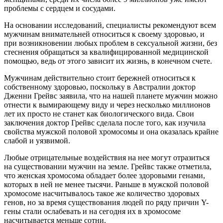
проблемы с сердцем и сосудами.
На основании исследований, специалисты рекомендуют всем
мужчинам внимательней относиться к своему здоровью, и
при возникновении любых проблем в сексуальной жизни, без
стеснения обращаться за квалифицированной медицинской
помощью, ведь от этого зависит их жизнь, в конечном счете.
Мужчинам действительно стоит бережней относиться к
собственному здоровью, поскольку в Австралии доктор
Дженни Грейвс заявила, что на нашей планете мужчин можно
отнести к вымирающему виду и через несколько миллионов
лет их просто не станет как биологического вида. Свои
заключения доктор Грейвс сделала после того, как изучила
свойства мужской половой хромосомы и она оказалась крайне
слабой и уязвимой.
Любые отрицательные воздействия на нее могут отразиться
на существовании мужчин на земле. Грейвс также отметила,
что женская хромосома обладает более здоровыми генами,
которых в ней не менее тысячи. Раньше в мужской половой
хромосоме насчитывалось такое же количество здоровых
генов, но за время существования людей по ряду причин Y-
гены стали ослабевать и на сегодня их в хромосоме
насчитывается меньше сотни.