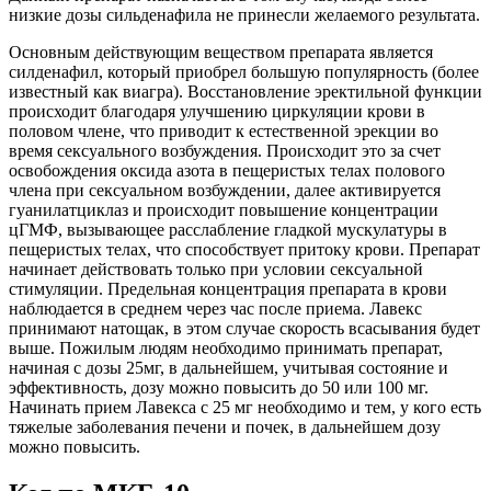
низкие дозы сильденафила не принесли желаемого результата.
Основным действующим веществом препарата является
силденафил, который приобрел большую популярность (более
известный как виагра). Восстановление эректильной функции
происходит благодаря улучшению циркуляции крови в
половом члене, что приводит к естественной эрекции во
время сексуального возбуждения. Происходит это за счет
освобождения оксида азота в пещеристых телах полового
члена при сексуальном возбуждении, далее активируется
гуанилатциклаз и происходит повышение концентрации
цГМФ, вызывающее расслабление гладкой мускулатуры в
пещеристых телах, что способствует притоку крови. Препарат
начинает действовать только при условии сексуальной
стимуляции. Предельная концентрация препарата в крови
наблюдается в среднем через час после приема. Лавекс
принимают натощак, в этом случае скорость всасывания будет
выше. Пожилым людям необходимо принимать препарат,
начиная с дозы 25мг, в дальнейшем, учитывая состояние и
эффективность, дозу можно повысить до 50 или 100 мг.
Начинать прием Лавекса с 25 мг необходимо и тем, у кого есть
тяжелые заболевания печени и почек, в дальнейшем дозу
можно повысить.