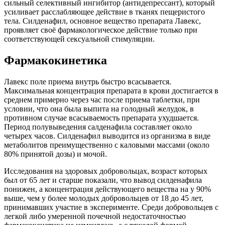
сильный селективный ингибитор (антидепрессант), который
усиливает расслабляющее действие в тканях пещеристого
тела. Силденафил, основное вещество препарата Лавекс,
проявляет своё фармакологическое действие только при
соответствующей сексуальной стимуляции.
Фармакокинетика
Лавекс поле приема внутрь быстро всасывается.
Максимальная концентрация препарата в крови достигается в
среднем примерно через час после приема таблетки, при
условии, что она была выпита на голодный желудок, в
противном случае всасываемость препарата ухудшается.
Период полувыведения салденафила составляет около
четырех часов. Силденафил выводится из организма в виде
метаболитов преимущественно с каловыми массами (около
80% принятой дозы) и мочой.
Исследования на здоровых добровольцах, возраст которых
был от 65 лет и старше показали, что вывод силденафила
понижен, а концентрация действующего вещества на у 90%
выше, чем у более молодых добровольцев от 18 до 45 лет,
принимавших участие в эксперименте. Среди добровольцев с
легкой либо умеренной почечной недостаточностью