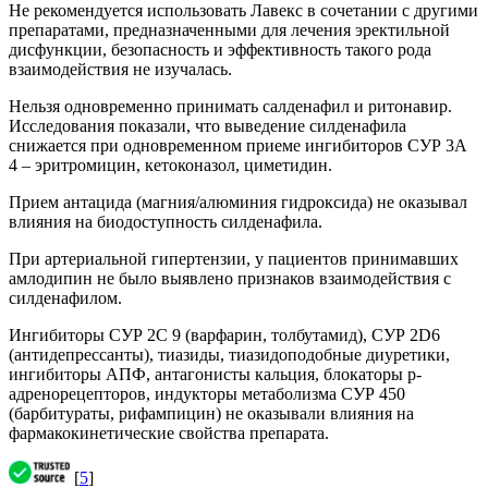
Не рекомендуется использовать Лавекс в сочетании с другими
препаратами, предназначенными для лечения эректильной
дисфункции, безопасность и эффективность такого рода
взаимодействия не изучалась.
Нельзя одновременно принимать салденафил и ритонавир.
Исследования показали, что выведение силденафила
снижается при одновременном приеме ингибиторов СУР 3А
4 – эритромицин, кетоконазол, циметидин.
Прием антацида (магния/алюминия гидроксида) не оказывал
влияния на биодоступность силденафила.
При артериальной гипертензии, у пациентов принимавших
амлодипин не было выявлено признаков взаимодействия с
силденафилом.
Ингибиторы СУР 2С 9 (варфарин, толбутамид), СУР 2D6
(антидепрессанты), тиазиды, тиазидоподобные диуретики,
ингибиторы АПФ, антагонисты кальция, блокаторы р-
адренорецепторов, индукторы метаболизма СУР 450
(барбитураты, рифампицин) не оказывали влияния на
фармакокинетические свойства препарата.
[
5
]