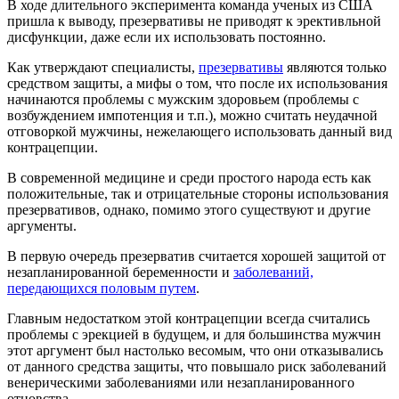
В ходе длительного эксперимента команда ученых из США
пришла к выводу, презервативы не приводят к эрективльной
дисфункции, даже если их использовать постоянно.
Как утверждают специалисты,
презервативы
являются только
средством защиты, а мифы о том, что после их использования
начинаются проблемы с мужским здоровьем (проблемы с
возбуждением импотенция и т.п.), можно считать неудачной
отговоркой мужчины, нежелающего использовать данный вид
контрацепции.
В современной медицине и среди простого народа есть как
положительные, так и отрицательные стороны использования
презервативов, однако, помимо этого существуют и другие
аргументы.
В первую очередь презерватив считается хорошей защитой от
незапланированной беременности и
заболеваний,
передающихся половым путем
.
Главным недостатком этой контрацепции всегда считались
проблемы с эрекцией в будущем, и для большинства мужчин
этот аргумент был настолько весомым, что они отказывались
от данного средства защиты, что повышало риск заболеваний
венерическими заболеваниями или незапланированного
отцовства.