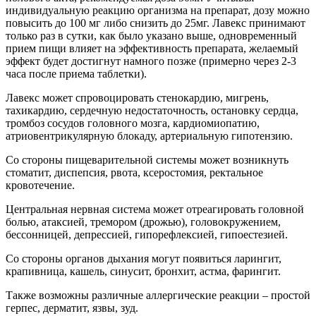
индивидуальную реакцию организма на препарат, дозу можно
повысить до 100 мг либо снизить до 25мг. Лавекс принимают
только раз в сутки, как было указано выше, одновременный
прием пищи влияет на эффективность препарата, желаемый
эффект будет достигнут намного позже (примерно через 2-3
часа после приема таблетки).
Лавекс может спровоцировать стенокардию, мигрень,
тахикардию, сердечную недостаточность, остановку сердца,
тромбоз сосудов головного мозга, кардиомиопатию,
атриовентрикулярную блокаду, артериальную гипотензию.
Со стороны пищеварительной системы может возникнуть
стоматит, диспепсия, рвота, ксеростомия, ректальное
кровотечение.
Центральная нервная система может отреагировать головной
болью, атаксией, тремором (дрожью), головокружением,
бессонницей, депрессией, гипорефлексией, гипоестезией.
Со стороны органов дыхания могут появиться ларингит,
крапивница, кашель, синусит, бронхит, астма, фарингит.
Также возможны различные аллергические реакции – простой
герпес, дерматит, язвы, зуд.