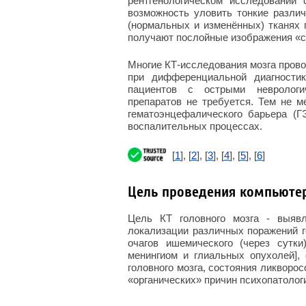
рентгенологическом исследовании
возможность уловить тонкие различ
(нормальных и изменённых) тканях 
получают послойные изображения «ср
Многие КТ-исследования мозга прово
при дифференциальной диагностик
пациентов с острыми неврологи
препаратов не требуется. Тем не 
гематоэнцефалического барьера (Г
воспалительных процессах.
[
1
], [
2
], [
3
], [
4
], [
5
], [
6
]
Цель проведения компьюте
Цель КТ головного мозга - выяв
локализации различных поражений го
очагов ишемического (через сутки
менингиом и глиальных опухолей],
головного мозга, состояния ликвор
«органических» причин психопатолог