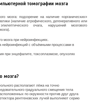
омпьютерной томографии мозга
ого мозга: подозрение на наличие «органических»
атики (наличие атрофического, дегенеративного или
эпилептического очага, нарушений мозгового
озга).
го мозга при нейроинфекциях.
а нейроинфекций с объёмными процессами в
ия при энцефалите, токсоплазмозе, опухолях
о мозга?
больного располагают лёжа на точно
едовательного градуального смещения тела
сположенных по окружности против друг друга
 детектора рентгеновских лучей выполняют серию