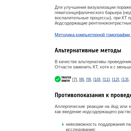
Для улучшения визуализации поражен
гематоэнцефалического барьера (нед
воспалительные процессы), при КТ 
йодсодержащие рентгеноконтрастные
Методика компьютерной томографии
Альтернативные методы
В качестве альтернативы проведению
Отчасти заменить КТ, хотя и с мень
[
7
], [
8
], [
9
], [
10
], [
11
], [
12
], [
13
], 
Противопоказания к прове
Аллергические реакции на йод или к
как введение иодсодержащего раств
невозможность поддержания па
исследования;