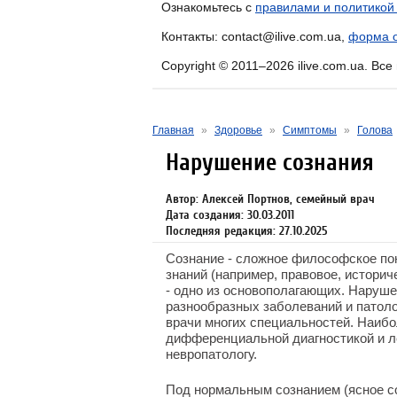
Ознакомьтесь с
правилами и политикой
Контакты: contact@ilive.com.ua,
форма о
Copyright © 2011–2026 ilive.com.ua. Вс
Главная
»
Здоровье
»
Симптомы
»
Голова
Нарушение сознания
Автор: Алексей Портнов, семейный врач
Дата создания: 30.03.2011
Последняя редакция: 27.10.2025
Сознание - сложное философское по
знаний (например, правовое, историче
- одно из основополагающих. Наруш
разнообразных заболеваний и патоло
врачи многих специальностей. Наибо
дифференциальной диагностикой и л
невропатологу.
Под нормальным сознанием (ясное с