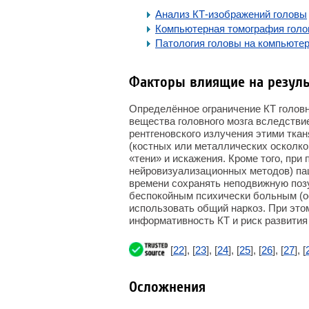
Анализ КТ-изображений головы
Компьютерная томография голо
Патология головы на компьюте
Факторы влиящие на резуль
Определённое ограничение КТ головно
вещества головного мозга вследств
рентгеновского излучения этими тка
(костных или металлических осколков
«тени» и искажения. Кроме того, при 
нейровизуализационных методов) па
времени сохранять неподвижную позу
беспокойным психически больным (о
использовать общий наркоз. При это
информативность КТ и риск развития
[
22
], [
23
], [
24
], [
25
], [
26
], [
27
], [
Осложнения