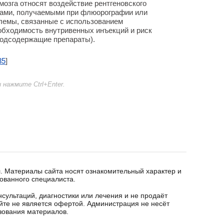
мозга относят воздействие рентгеновского
озами, получаемыми при флюорографии или
блемы, связанные с использованием
обходимость внутривенных инъекций и риск
йодсодержащие препараты).
35
]
нажмите Ctrl+Enter.
. Материалы сайта носят ознакомительный характер и
ованного специалиста.
сультаций, диагностики или лечения и не продаёт
йте не является офертой. Администрация не несёт
ьзования материалов.