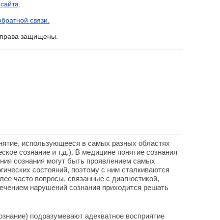
 сайта
.
братной связи.
е права защищены.
нятие, использующееся в самых разных областях
ское сознание и т.д.). В медицине понятие сознания
ения сознания могут быть проявлением самых
гических состояний, поэтому с ним сталкиваются
лее часто вопросы, связанные с диагностикой,
ечением нарушений сознания приходится решать
ознание) подразумевают адекватное восприятие