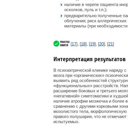
наличие в черепе пациента ино
осколков, пуль и т.п.);
предварительно полученные п
облучения; риск аллергических
материалы (при необходимости 
[
17
], [
18
], [
19
], [
20
], [
21
]
Интерпретация результатов
В психиатрической клинике наряду с
мозга при «органических» психически
выявить ряд особенностей структур
«функциональных» расстройств. Нап
расширение боковых и третьего мозг
«негативной» симптоматики и худше
наличие атрофии мозжечка и более 
сравнению с другими корковыми зон
мозолистого тела, морфологическую 
правого полушария, что не отмечают
испытуемых.