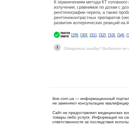
К ограничениям метода КТ головного 
излучения, сравнимое по дозам с д
рентгенографии черепа, а также про
рентгеноконтрастных препаратов (не
развития аллергических реакций на 
[
29
], [
30
], [
31
], [
32
], [
33
], [
34
], [
!
Обнаружили ошибку? Выделите ее и 
ilive.com.ua — информационный портал
не заменяют консультацию квалифицир
Сайт не предоставляет медицинских кон
товары либо услуги. Информация на са
ответственности за последствия испол