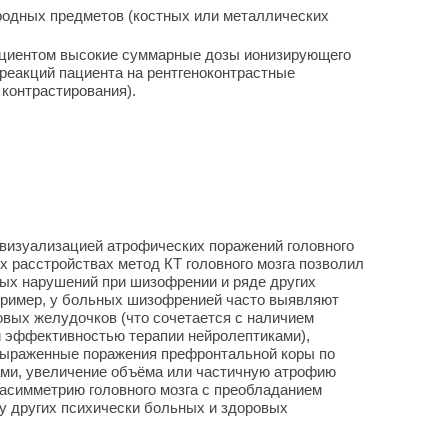
родных предметов (костных или металлических
ациентом высокие суммарные дозы ионизирующего
 реакций пациента на рентгеноконтрастные
контрастирования).
 визуализацией атрофических поражений головного
х расстройствах метод КТ головного мозга позволил
ных нарушений при шизофрении и ряде других
ример, у больных шизофренией часто выявляют
овых желудочков (что сочетается с наличием
й эффективностью терапии нейролептиками),
выраженные поражения префронтальной коры по
ами, увеличение объёма или частичную атрофию
асимметрию головного мозга с преобладанием
 у других психически больных и здоровых