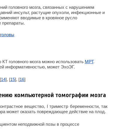
ий головного мозга, связанных с нарушением
авний инсульт, растущие опухоли, инфекционные и
применяют вводимые в кровяное русло
 препараты.
 головы
 КТ головного мозга можно использовать
МРТ
.
шей информативностью, может ЭхоЭГ.
[
14
], [
15
], [
16
]
дению компьютерной томографии мозга
онтрастное вещество, I триместр беременности, так
ора может оказать повреждающее действие на плод.
циентом неподвижной позы в процессе