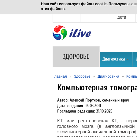
Наш сайт использует файлы cookie. Пользуясь наш
этих файлов.
Новости
Здоровье
Семья и
дети
ЗДОРОВЬЕ
Диагностика
Главная
»
Здоровье
»
Диагностика
»
Компь
Компьютерная томогр
Автор: Алексей Портнов, семейный врач
Дата создания: 16.03.2011
Последняя редакция: 31.10.2025
КТ, или рентгеновская КТ, - пер
головного мозга (в англоязычно
«компьютерной аксиальной томограф