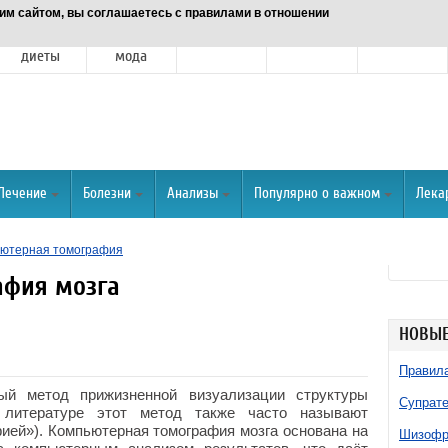
им сайтом, вы соглашаетесь с правилами в отношении
Питание и
Красота и
Отношения
Спорт
О портале
диеты
мода
Лечение
Болезни
Анализы
Популярно о важном
Лека
ютерная томография
афия мозга
НОВЫЕ
Правила
вый метод прижизненной визуализации структуры
Супрате
й литературе этот метод также часто называют
ией»). Компьютерная томография мозга основана на
Шизофре