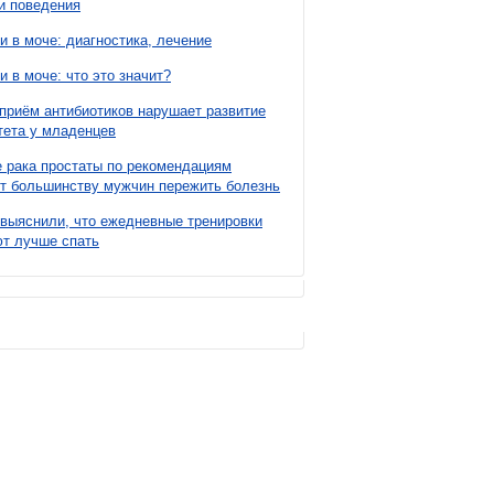
и поведения
и в моче: диагностика, лечение
и в моче: что это значит?
приём антибиотиков нарушает развитие
ета у младенцев
 рака простаты по рекомендациям
т большинству мужчин пережить болезнь
выяснили, что ежедневные тренировки
т лучше спать