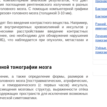
 с компьютерным анализом результатов, что даёт
признак
ия поглощения рентгеновского излучения в разных
головного мозга. С помощью компьютерной графики
Бактери
езов» головного мозга (толщиной 3-10 мм).
Бактери
дят без введения контрастного вещества. Например,
Ранний 
е внутричерепных кровоизлияний и инсультов у
иммунит
ческими расстройствами введение контрастных
менее, оно необходимо для обнаружения нарушения
Лечение
ЭБ), что наблюдается при опухолях, метастазах и
помогае
Учёные 
помогаю
рной томографии мозга
ление, а также определение формы, размеров и
ловного мозга [посттравматических, атрофических,
) и геморрагического (с первых часов) инсульта,
 смещения мозговых структур, выраженности отёка
осодержащих пространств для исключения возможных
ической симптоматики.