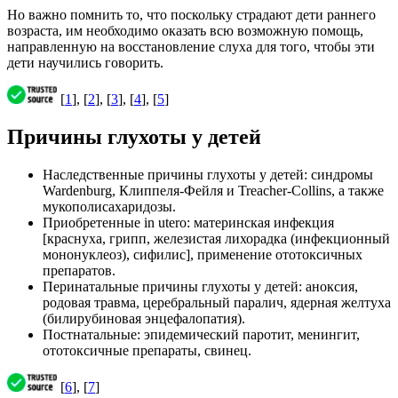
Но важно помнить то, что поскольку страдают дети раннего
возраста, им необходимо оказать всю возможную помощь,
направленную на восстановление слуха для того, чтобы эти
дети научились говорить.
[
1
], [
2
], [
3
], [
4
], [
5
]
Причины глухоты у детей
Наследственные причины глухоты у детей: синдромы
Wardenburg, Клиппеля-Фейля и Treacher-Collins, а также
мукополисахаридозы.
Приобретенные in utero: материнская инфекция
[краснуха, грипп, железистая лихорадка (инфекционный
мононуклеоз), сифилис], применение ототоксичных
препаратов.
Перинатальные причины глухоты у детей: аноксия,
родовая травма, церебральный паралич, ядерная желтуха
(билирубиновая энцефалопатия).
Постнатальные: эпидемический паротит, менингит,
ототоксичные препараты, свинец.
[
6
], [
7
]