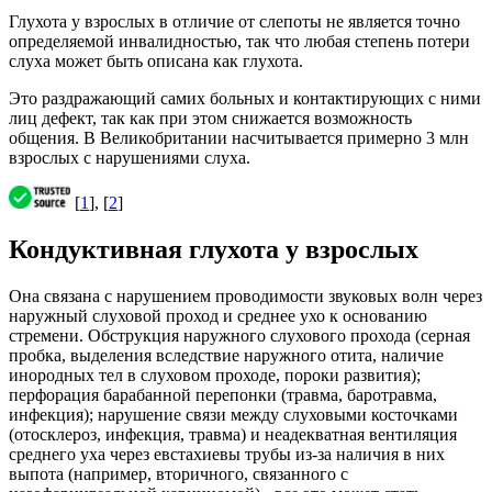
Глухота у взрослых в отличие от слепоты не является точно
определяемой инвалидностью, так что любая степень потери
слуха может быть описана как глухота.
Это раздражающий самих больных и контактирующих с ними
лиц дефект, так как при этом снижается возможность
общения. В Великобритании насчитывается примерно 3 млн
взрослых с нарушениями слуха.
[
1
], [
2
]
Кондуктивная глухота у взрослых
Она связана с нарушением проводимости звуковых волн через
наружный слуховой проход и среднее ухо к основанию
стремени. Обструкция наружного слухового прохода (серная
пробка, выделения вследствие наружного отита, наличие
инородных тел в слуховом проходе, пороки развития);
перфорация барабанной перепонки (травма, баротравма,
инфекция); нарушение связи между слуховыми косточками
(отосклероз, инфекция, травма) и неадекватная вентиляция
среднего уха через евстахиевы трубы из-за наличия в них
выпота (например, вторичного, связанного с