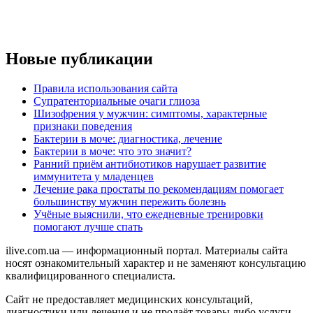
Новые публикации
Правила использования сайта
Супратенториальные очаги глиоза
Шизофрения у мужчин: симптомы, характерные
признаки поведения
Бактерии в моче: диагностика, лечение
Бактерии в моче: что это значит?
Ранний приём антибиотиков нарушает развитие
иммунитета у младенцев
Лечение рака простаты по рекомендациям помогает
большинству мужчин пережить болезнь
Учёные выяснили, что ежедневные тренировки
помогают лучше спать
ilive.com.ua — информационный портал. Материалы сайта
носят ознакомительный характер и не заменяют консультацию
квалифицированного специалиста.
Сайт не предоставляет медицинских консультаций,
диагностики или лечения и не продаёт товары либо услуги.