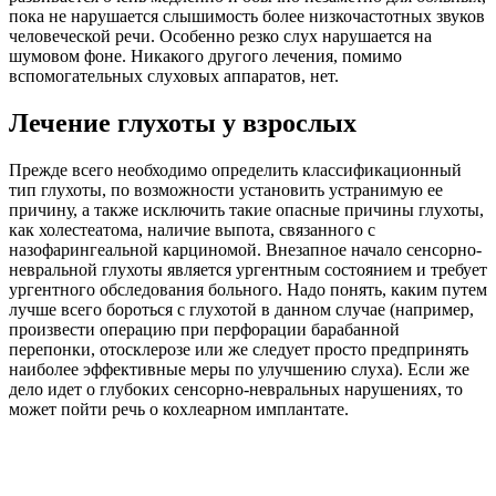
пока не нарушается слышимость более низкочастотных звуков
человеческой речи. Особенно резко слух нарушается на
шумовом фоне. Никакого другого лечения, помимо
вспомогательных слуховых аппаратов, нет.
Лечение глухоты у взрослых
Прежде всего необходимо определить классификационный
тип глухоты, по возможности установить устранимую ее
причину, а также исключить такие опасные причины глухоты,
как холестеатома, наличие выпота, связанного с
назофарингеальной карциномой. Внезапное начало сенсорно-
невральной глухоты является ургентным состоянием и требует
ургентного обследования больного. Надо понять, каким путем
лучше всего бороться с глухотой в данном случае (например,
произвести операцию при перфорации барабанной
перепонки, отосклерозе или же следует просто предпринять
наиболее эффективные меры по улучшению слуха). Если же
дело идет о глубоких сенсорно-невральных нарушениях, то
может пойти речь о кохлеарном имплантате.