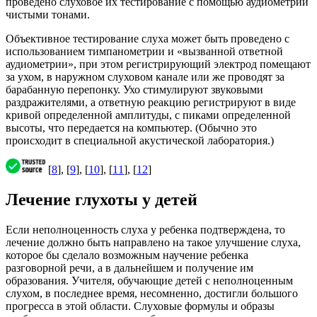
проведено слуховое их тестирование с помощью аудиометрии
чистыми тонами.
Объективное тестирование слуха может быть проведено с
использованием тимпанометрии и «вызванной ответной
аудиометрии», при этом регистрирующий электрод помещают
за ухом, в наружном слуховом канале или же проводят за
барабанную перепонку. Ухо стимулируют звуковыми
раздражителями, а ответную реакцию регистрируют в виде
кривой определенной амплитуды, с пиками определенной
высоты, что передается на компьютер. (Обычно это
происходит в специальной акустической лаборатория.)
[
8
], [
9
], [
10
], [
11
], [
12
]
Лечение глухоты у детей
Если неполноценность слуха у ребенка подтверждена, то
лечение должно быть направлено на такое улучшение слуха,
которое бы сделало возможным научение ребенка
разговорной речи, а в дальнейшем и получение им
образования. Учителя, обучающие детей с неполноценным
слухом, в последнее время, несомненно, достигли большого
прогресса в этой области. Слуховые формулы и образы