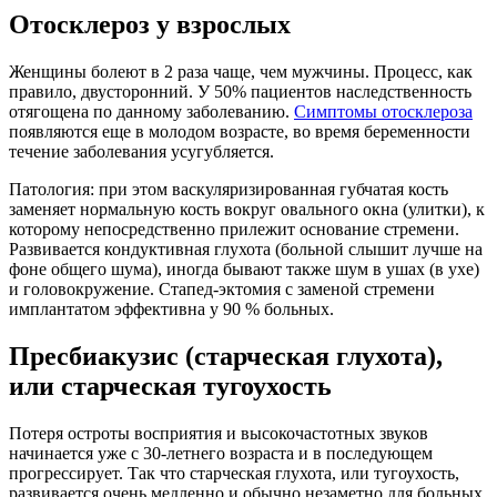
Отосклероз у взрослых
Женщины болеют в 2 раза чаще, чем мужчины. Процесс, как
правило, двусторонний. У 50% пациентов наследственность
отягощена по данному заболеванию.
Симптомы отосклероза
появляются еще в молодом возрасте, во время беременности
течение заболевания усугубляется.
Патология: при этом васкуляризированная губчатая кость
заменяет нормальную кость вокруг овального окна (улитки), к
которому непосредственно прилежит основание стремени.
Развивается кондуктивная глухота (больной слышит лучше на
фоне общего шума), иногда бывают также шум в ушах (в ухе)
и головокружение. Стапед-эктомия с заменой стремени
имплантатом эффективна у 90 % больных.
Пресбиакузис (старческая глухота),
или старческая тугоухость
Потеря остроты восприятия и высокочастотных звуков
начинается уже с 30-летнего возраста и в последующем
прогрессирует. Так что старческая глухота, или тугоухость,
развивается очень медленно и обычно незаметно для больных,