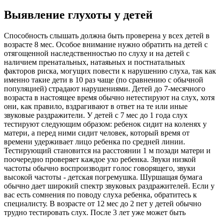
Выявление глухоты у детей
Способность слышать должна быть проверена у всех детей в
возрасте 8 мес. Особое внимание нужно обратить на детей с
отягощенной наследственностью по слуху и на детей с
наличием пренатальных, натаяьных и постнатальных
факторов риска, могущих повести к нарушению слуха, так как
именно такие дети в 10 раз чаще (по сравнению с обычной
популяцией) страдают нарушениями. Детей до 7-месячного
возраста в настоящее время обычно нетестируют на слух, хотя
они, как правило, вздрагивают в ответ на те или иные
звуковые раздражители. У детей с 7 мес до 1 года слух
тестируют следующим образом: ребенок сидит на коленях у
матери, а перед ними сидит человек, который время от
времени удерживает лицо ребенка по средней линии.
Тестирующий становится на расстоянии 1 м позади матери и
поочередно проверяет каждое ухо ребенка. Звуки низкой
частоты обычно воспроизводит голос говорящего, звуки
высокой частоты - детская погремушка. Шуршащая бумага
обычно дает широкий спектр звуковых раздражителей. Если у
вас есть сомнения по поводу слуха ребенка, обратитесь к
специалисту. В возрасте от 12 мес до 2 пет у детей обычно
трудно тестировать слух. После 3 лет уже может быть