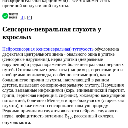
назофарингеальной карциномой) - все это может стать
причиной кондуктивной глухоты.
[
3
], [
4
]
Сенсорно-невральная глухота у
взрослых
Нейросенсорная (сенсоневральная) тугоухость
обусловлена
дефектами центрального звена - овального окна в улитке
(сенсорные нарушения), нерва улитки (невральные
нарушения) и редко поражением более центральных нервных
путей. Ототоксичные препараты (например, стрептомицин и
вообще аминогликозиды, особенно гентамицин), как и
большинство причин глухоты, наступающей в раннем
детстве, вызывают сенсорно-невральную глухоту. Нарушения
слуха, вызванные инфекциями (корь, эпидемический паротит,
грипп, герпесная инфекция, сифилис), кохлеарно-васкулярной
патологией, болезнью Меньера и пресбиакузисом (старческая
глухота), также имеют сенсорно-невральную природу.
Редкими причинами глухоты являются нейрома слухового
нерва, дефицитность витамина В
, рассеянный склероз,
12
опухоль мозга.