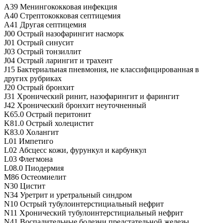
A39 Менингококковая инфекция
A40 Стрептококковая септицемия
A41 Другая септицемия
J00 Острый назофарингит насморк
J01 Острый синусит
J03 Острый тонзиллит
J04 Острый ларингит и трахеит
J15 Бактериальная пневмония, не классифицированная в
других рубриках
J20 Острый бронхит
J31 Хронический ринит, назофарингит и фарингит
J42 Хронический бронхит неуточненный
K65.0 Острый перитонит
K81.0 Острый холецистит
K83.0 Холангит
L01 Импетиго
L02 Абсцесс кожи, фурункул и карбункул
L03 Флегмона
L08.0 Пиодермия
M86 Остеомиелит
N30 Цистит
N34 Уретрит и уретральный синдром
N10 Острый тубулоинтерстициальный нефрит
N11 Хронический тубулоинтерстициальный нефрит
N41 Воспалительные болезни предстательной железы