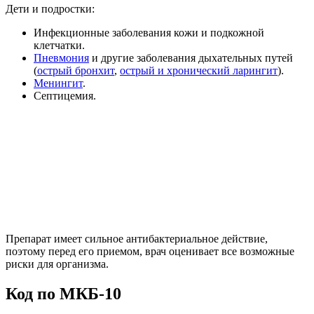
Дети и подростки:
Инфекционные заболевания кожи и подкожной
клетчатки.
Пневмония
и другие заболевания дыхательных путей
(
острый бронхит
,
острый и хронический ларингит
).
Менингит
.
Септицемия.
Препарат имеет сильное антибактериальное действие,
поэтому перед его приемом, врач оценивает все возможные
риски для организма.
Код по МКБ-10