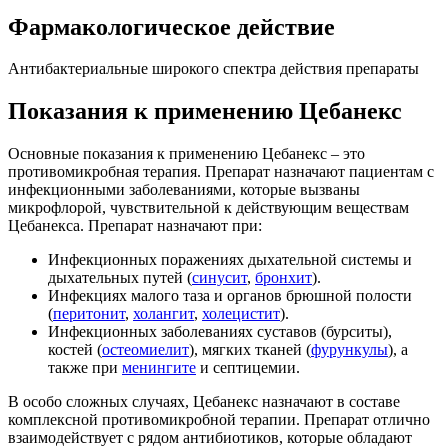
Фармакологическое действие
Антибактериальные широкого спектра действия препараты
Показания к применению Цебанекс
Основные показания к применению Цебанекс – это
противомикробная терапия. Препарат назначают пациентам с
инфекционными заболеваниями, которые вызваны
микрофлорой, чувствительной к действующим веществам
Цебанекса. Препарат назначают при:
Инфекционных поражениях дыхательной системы и
дыхательных путей (
синусит
,
бронхит
).
Инфекциях малого таза и органов брюшной полости
(
перитонит
,
холангит
,
холецистит
).
Инфекционных заболеваниях суставов (бурситы),
костей (
остеомиелит
), мягких тканей (
фурункулы
), а
также при
менингите
и септицемии.
В особо сложных случаях, Цебанекс назначают в составе
комплексной противомикробной терапии. Препарат отлично
взаимодействует с рядом антибиотиков, которые обладают