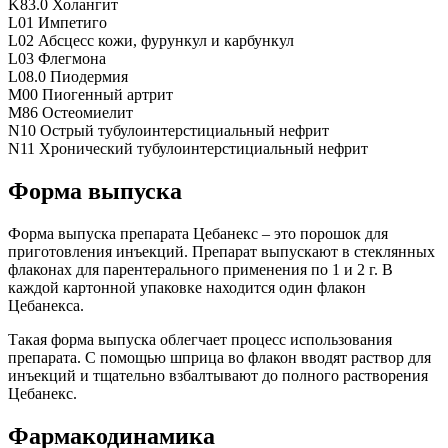
K83.0 Холангит
L01 Импетиго
L02 Абсцесс кожи, фурункул и карбункул
L03 Флегмона
L08.0 Пиодермия
M00 Пиогенный артрит
M86 Остеомиелит
N10 Острый тубулоинтерстициальный нефрит
N11 Хронический тубулоинтерстициальный нефрит
Форма выпуска
Форма выпуска препарата Цебанекс – это порошок для
приготовления инъекций. Препарат выпускают в стеклянных
флаконах для парентерального применения по 1 и 2 г. В
каждой картонной упаковке находится один флакон
Цебанекса.
Такая форма выпуска облегчает процесс использования
препарата. С помощью шприца во флакон вводят раствор для
инъекций и тщательно взбалтывают до полного растворения
Цебанекс.
Фармакодинамика