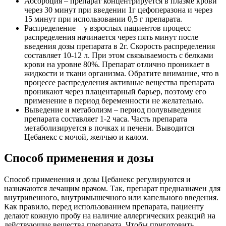
Абсорбция – препарат концентрируется в плазме крови
через 30 минут при введении 1г цефоперазона и через
15 минут при использовании 0,5 г препарата.
Распределение – у взрослых пациентов процесс
распределения начинается через пять минут после
введения дозы препарата в 2г. Скорость распределения
составляет 10-12 л. При этом связываемость с белками
крови на уровне 80%. Препарат отлично проникает в
жидкости и ткани организма. Обратите внимание, что в
процессе распределения активные вещества препарата
проникают через плацентарный барьер, поэтому его
применение в период беременности не желательно.
Выведение и метаболизм – период полувыведения
препарата составляет 1-2 часа. Часть препарата
метаболизируется в почках и печени. Выводится
Цебанекс с мочой, желчью и калом.
Способ применения и дозы
Способ применения и дозы Цебанекс регулируются и
назначаются лечащим врачом. Так, препарат предназначен для
внутривенного, внутримышечного или капельного введения.
Как правило, перед использованием препарата, пациенту
делают кожную пробу на наличие аллергических реакций на
действующие вещества препарата. Чтобы приготовить