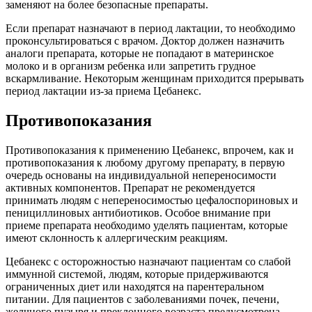
заменяют на более безопасные препараты.
Если препарат назначают в период лактации, то необходимо
проконсультироваться с врачом. Доктор должен назначить
аналоги препарата, которые не попадают в материнское
молоко и в организм ребенка или запретить грудное
вскармливание. Некоторым женщинам приходится прерывать
период лактации из-за приема Цебанекс.
Противопоказания
Противопоказания к применению Цебанекс, впрочем, как и
противопоказания к любому другому препарату, в первую
очередь основаны на индивидуальной непереносимости
активных компонентов. Препарат не рекомендуется
принимать людям с непереносимостью цефалоспориновых и
пенициллиновых антибиотиков. Особое внимание при
приеме препарата необходимо уделять пациентам, которые
имеют склонность к аллергическим реакциям.
Цебанекс с осторожностью назначают пациентам со слабой
иммунной системой, людям, которые придерживаются
ограниченных диет или находятся на парентеральном
питании. Для пациентов с заболеваниями почек, печени,
желчного пузыря и преклонного возраста предусмотрена