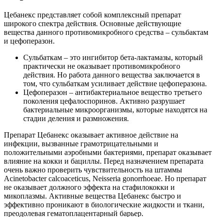
Цебанекс представляет собой комплексный препарат
широкого спектра действия. Основные действующие
вещества данного противомикробного средства – сульбактам
и цефоперазон.
Сульбаткам – это ингибитор бета-лактамазы, который
практически не оказывает противомикробного
действия. Но работа данного вещества заключается в
том, что сульбаткам усиливает действие цефоперазона.
Цефоперазон – антибактериальное вещество третьего
поколения цефалоспоринов. Активно разрушает
бактериальные микроорганизмы, которые находятся на
стадии деления и размножения.
Препарат Цебанекс оказывает активное действие на
инфекции, вызванные грамотрицательными и
положительными аэробными бактериями, препарат оказывает
влияние на кокки и бациллы. Перед назначением препарата
очень важно проверить чувствительность на штаммы
Acinetobacter calcoaceticus, Neisseria gonorrhoeae. Но препарат
не оказывает должного эффекта на стафилококки и
микоплазмы. Активные вещества Цебанекс быстро и
эффективно проникают в биологические жидкости и ткани,
преодолевая гематоплацентарный барьер.