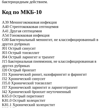
бактерицидным действием.
Код по МКБ-10
A39 Менингококковая инфекция
A40 Стрептококковая септицемия
A41 Другая септицемия
A54 Гонококковая инфекция
G00 Бактериальный менингит, не классифицированный в
других рубриках
J01 Острый синусит
J03 Острый тонзиллит
J04 Острый ларингит и трахеит
J15 Бактериальная пневмония, не классифицированная в
других рубриках
J20 Острый бронхит
J31 Хронический ринит, назофарингит и фарингит
J32 Хронический синусит
J35.0 Хронический тонзиллит
J37 Хронический ларингит и ларинготрахеит
J42 Хронический бронхит неуточненный
K65.0 Острый перитонит
K81.0 Острый холецистит
K81.1 Хронический холецистит