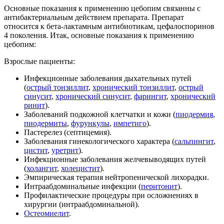
Основные показания к применению цебопим связанны с
антибактериальным действием препарата. Препарат
относится к бета-лактамным антибиотикам, цефалоспоринов
4 поколения. Итак, основные показания к применению
цебопим:
Взрослые пациенты:
Инфекционные заболевания дыхательных путей
(
острый тонзиллит
,
хронический тонзиллит
,
острый
синусит
,
хронический синусит
,
фарингит
,
хронический
ринит
).
Заболеваний подкожной клетчатки и кожи (
пиодермия
,
пиодермиты
,
фурункулы
,
импетиго
).
Пастерелез (септицемия).
Заболевания гинекологического характера (
сальпингит
,
цистит
,
уретрит
).
Инфекционные заболевания желчевыводящих путей
(
холангит
,
холецистит
).
Эмпирическая терапия нейтропенической лихорадки.
Интраабдоминальные инфекции (
перитонит
).
Профилактические процедуры при осложнениях в
хирургии (интраабдоминальной).
Остеомиелит
.