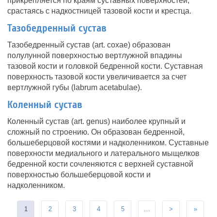
прикрепляется по краям суставных поверхностей,
срастаясь с надкостницей тазовой кости и крестца.
Тазобедренный сустав
Тазобедренный сустав (art. coxae) образован
полулунной поверхностью вертлужной впадины
тазовой кости и головкой бедренной кости. Суставная
поверхность тазовой кости увеличивается за счет
вертлужной губы (labrum acetabulae).
Коленный сустав
Коленный сустав (art. genus) наиболее крупный и
сложный по строению. Он образован бедренной,
большеберцовой костями и надколенником. Суставные
поверхности медиального и латерального мыщелков
бедренной кости сочленяются с верхней суставной
поверхностью большеберцовой кости и
надколенником.
1
2
3
4
5
…
>
»