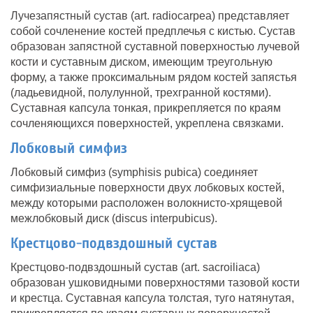
Лучезапястный сустав (art. radiocarpea) представляет
собой сочленение костей предплечья с кистью. Сустав
образован запястной суставной поверхностью лучевой
кости и суставным диском, имеющим треугольную
форму, а также проксимальным рядом костей запястья
(ладьевидной, полулунной, трехгранной костями).
Суставная капсула тонкая, прикрепляется по краям
сочленяющихся поверхностей, укреплена связками.
Лобковый симфиз
Лобковый симфиз (symphisis pubica) соединяет
симфизиальные поверхности двух лобковых костей,
между которыми расположен волокнисто-хрящевой
межлобковый диск (discus interpubicus).
Крестцово-подвздошный сустав
Крестцово-подвздошный сустав (art. sacroiliaca)
образован ушковидными поверхностями тазовой кости
и крестца. Суставная капсула толстая, туго натянутая,