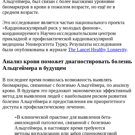
Альцгеймера, был связан с более высокими уровнями
биомаркеров в крови в пожилом возрасте, но ещё не в
среднем возрасте.
Это исследование является частью национального проекта
«Кардиоваскулярный риск у молодых финнов»,
координируемого Научно-исследовательским центром
прикладной и профилактической кардиоваскулярной
медицины Университета Турку. Результаты исследования
были опубликованы в журнале
The Lancet Healthy Longevity
.
Анализ крови поможет диагностировать болезнь
Альцгеймера в будущем
В последнее время появилась возможность выявлять
биомаркеры, связанные с болезнью Альцгеймера, по анализу
крови. В будущем это предложит экономически эффективный
метод для выявления людей с наибольшим риском развития
болезни Альцгеймера и предоставления им приоритетного
доступа к профилактическому лечению.
«В клинической практике для выявления бета-
амилоидной патологии, связанной с болезнью
Альцгеймера, в настоящее время требуются
методы визуализации или забор спинномозговой