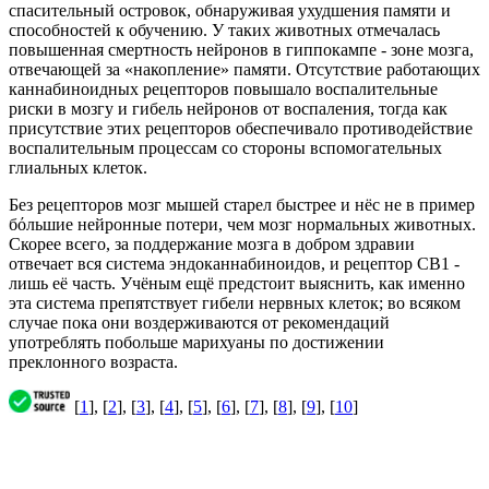
спасительный островок, обнаруживая ухудшения памяти и
способностей к обучению. У таких животных отмечалась
повышенная смертность нейронов в гиппокампе - зоне мозга,
отвечающей за «накопление» памяти. Отсутствие работающих
каннабиноидных рецепторов повышало воспалительные
риски в мозгу и гибель нейронов от воспаления, тогда как
присутствие этих рецепторов обеспечивало противодействие
воспалительным процессам со стороны вспомогательных
глиальных клеток.
Без рецепторов мозг мышей старел быстрее и нёс не в пример
бόльшие нейронные потери, чем мозг нормальных животных.
Скорее всего, за поддержание мозга в добром здравии
отвечает вся система эндоканнабиноидов, и рецептор СВ1 -
лишь её часть. Учёным ещё предстоит выяснить, как именно
эта система препятствует гибели нервных клеток; во всяком
случае пока они воздерживаются от рекомендаций
употреблять побольше марихуаны по достижении
преклонного возраста.
[
1
], [
2
], [
3
], [
4
], [
5
], [
6
], [
7
], [
8
], [
9
], [
10
]