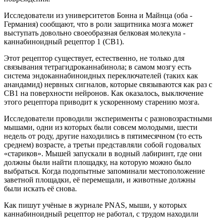
Исследователи из университетов Бонна и Майнца (оба -
Германия) сообщают, что в роли защитника мозга может
выступать довольно своеобразная белковая молекула -
каннабиноидный рецептор 1 (CB1).
Этот рецептор существует, естественно, не только для
связывания тетрагидроканнабинола; в самом мозгу есть
система эндоканнабиноидных переключателей (таких как
анандамид) нервных сигналов, которые связываются как раз с
CB1 на поверхности нейронов. Как оказалось, выключение
этого рецептора приводит к ускоренному старению мозга.
Исследователи проводили эксперименты с разновозрастными
мышами, одни из которых были совсем молодыми, шести
недель от роду, другие находились в пятимесячном (то есть
среднем) возрасте, а третьи представляли собой годовалых
«стариков». Мышей запускали в водный лабиринт, где они
должны были найти площадку, на которую можно было
выбраться. Когда подопытные запоминали местоположение
заветной площадки, её перемещали, и животные должны
были искать её снова.
Как пишут учёные в журнале PNAS, мыши, у которых
каннабиноидный рецептор не работал, с трудом находили