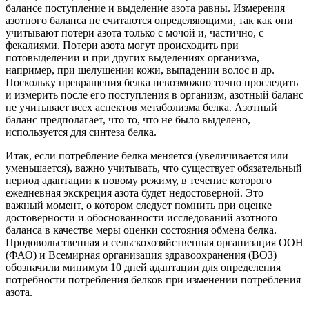
балансе поступление и выделение азота равны. Измерения
азотного баланса не считаются определяющими, так как они
учитывают потери азота только с мочой и, частично, с
фекалиями. Потери азота могут происходить при
потовыделении и при других выделениях организма,
например, при шелушении кожи, выпадении волос и др.
Поскольку превращения белка невозможно точно проследить
и измерить после его поступления в организм, азотный баланс
не учитывает всех аспектов метаболизма белка. Азотный
баланс предполагает, что то, что не было выделено,
используется для синтеза белка.
Итак, если потребление белка меняется (увеличивается или
уменьшается), важно учитывать, что существует обязательный
период адаптации к новому режиму, в течение которого
ежедневная экскреция азота будет недостоверной. Это
важный момент, о котором следует помнить при оценке
достоверности и обоснованности исследований азотного
баланса в качестве меры оценки состояния обмена белка.
Продовольственная и сельскохозяйственная организация ООН
(ФАО) и Всемирная организация здравоохранения (ВОЗ)
обозначили минимум 10 дней адаптации для определения
потребности потребления белков при изменении потребления
азота.