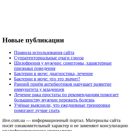
Новые публикации
Правила использования сайта
Супратенториальные очаги глиоза
Шизофрения у мужчин: симптомы, характерные
признаки поведения
Бактерии в моче: диагностика, лечение
Бактерии в моче: что это значит?
Ранний приём антибиотиков нарушает развитие
иммунитета у младенцев
Лечение рака простаты по рекомендациям помогает
большинству мужчин пережить болезнь
Учёные выяснили, что ежедневные тренировки
помогают лучше спать
ilive.com.ua — информационный портал. Материалы сайта
носят ознакомительный характер и не заменяют консультацию
квалифицированного специалиста.