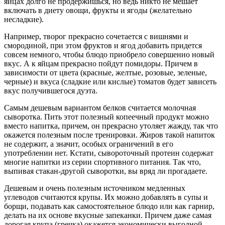
яйцах долго не продержишься, но ведь никто не мешает
включать в диету овощи, фрукты и ягоды (желательно
несладкие).
Например, творог прекрасно сочетается с вишнями и
смородиной, при этом фруктов и ягод добавить придется
совсем немного, чтобы блюдо приобрело совершенно новый
вкус. А к яйцам прекрасно пойдут помидоры. Причем в
зависимости от цвета (красные, желтые, розовые, зеленые,
черные) и вкуса (сладкие или кислые) томатов будет зависеть
вкус получившегося дуэта.
Самым дешевым вариантом белков считается молочная
сыворотка. Пить этот полезный копеечный продукт можно
вместо напитка, причем, он прекрасно утоляет жажду, так что
окажется полезным после тренировки. Жиров такой напиток
не содержит, а значит, особых ограничений в его
употреблении нет. Кстати, сывороточный протеин содержат
многие напитки из серии спортивного питания. Так что,
выпивая стакан-другой сыворотки, вы вряд ли прогадаете.
Дешевым и очень полезным источником медленных
углеводов считаются крупы. Их можно добавлять в супы и
борщи, подавать как самостоятельное блюдо или как гарнир,
делать на их основе вкусные запеканки. Причем даже самая
дорогая крупа (гречка) окажется экономически выгодной,