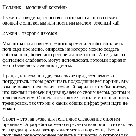
Полдник – молочный коктейль
1 ужин - говядина, тушеная с фасолью, салат из свежих
овощей с оливковым или постным маслом, зеленый чай
2 ужин – творог с изюмом
Мы потратили совсем немного времени, чтобы составить
полноценное меню, опираясь на которое можно создать
собственное, более интересное и аппетитное. А те, у кого с
фантазией слабовато, могут использовать готовый вариант
меню белково-углеводной диеты.
Правда, и в том, и в другом случае придется немного
потрудиться, чтобы рассчитать подходящий вес порции. Мы
вам не может предложить готовый вариант хотя бы потому,
что каждый человек индивидуален со своим весом, ростом и
телосложением. Отличаются также частота и интенсивность
тренировок, так что ни о каких общих цифрах речи идти не
может.
Спорт – это нагрузка для тела плюс следование строгим
правилам. А разработка меню и расчеты калорий – это как раз
та зарядка для ума, которая дает место творчеству. Вот и
получаем разностороннее развитие личности, о котором так