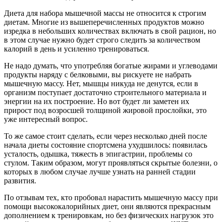
Диета для набора мышечной массы не относится к строгим
диетам. Многие из вышеперечисленных продуктов можно
изредка в небольших количествах включать в свой рацион, но
в этом случае нужно будет строго следить за количеством
калорий в день и усиленно тренироваться.
Не надо думать, что употребляя богатые жирами и углеводами
продукты наряду с белковыми, вы рискуете не набрать
мышечную массу. Нет, мышцы никуда не денутся, если в
организм поступает достаточно строительного материала и
энергии на их построение. Но вот будет ли заметен их
прирост под возросшей толщиной жировой прослойки, это
уже интересный вопрос.
То же самое стоит сделать, если через несколько дней после
начала диеты состояние спортсмена ухудшилось: появилась
усталость, одышка, тяжесть в эпигастрии, проблемы со
стулом. Таким образом, могут проявляться скрытые болезни, о
которых в любом случае лучше узнать на ранней стадии
развития.
По отзывам тех, кто пробовал нарастить мышечную массу при
помощи высококалорийных диет, они являются прекрасным
дополнением к тренировкам, но без физических нагрузок это