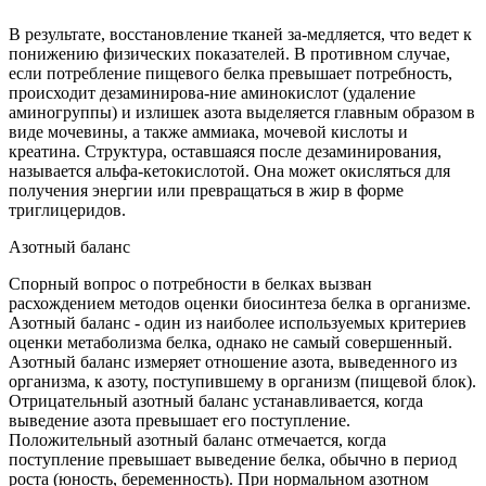
В результате, восстановление тканей за-медляется, что ведет к
понижению физических показателей. В противном случае,
если потребление пищевого белка превышает потребность,
происходит дезаминирова-ние аминокислот (удаление
аминогруппы) и излишек азота выделяется главным образом в
виде мочевины, а также аммиака, мочевой кислоты и
креатина. Структура, оставшаяся после дезаминирования,
называется альфа-кетокислотой. Она может окисляться для
получения энергии или превращаться в жир в форме
триглицеридов.
Азотный баланс
Спорный вопрос о потребности в белках вызван
расхождением методов оценки биосинтеза белка в организме.
Азотный баланс - один из наиболее используемых критериев
оценки метаболизма белка, однако не самый совершенный.
Азотный баланс измеряет отношение азота, выведенного из
организма, к азоту, поступившему в организм (пищевой блок).
Отрицательный азотный баланс устанавливается, когда
выведение азота превышает его поступление.
Положительный азотный баланс отмечается, когда
поступление превышает выведение белка, обычно в период
роста (юность, беременность). При нормальном азотном