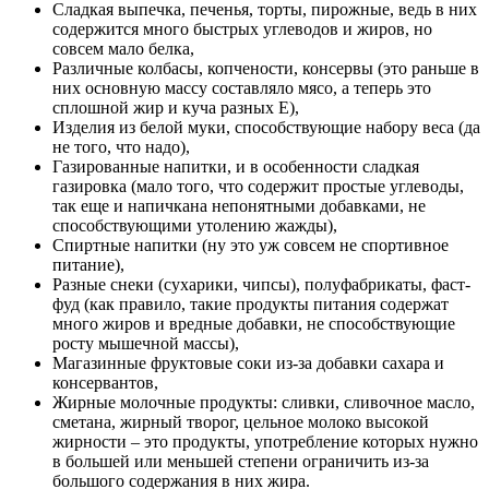
Сладкая выпечка, печенья, торты, пирожные, ведь в них
содержится много быстрых углеводов и жиров, но
совсем мало белка,
Различные колбасы, копчености, консервы (это раньше в
них основную массу составляло мясо, а теперь это
сплошной жир и куча разных Е),
Изделия из белой муки, способствующие набору веса (да
не того, что надо),
Газированные напитки, и в особенности сладкая
газировка (мало того, что содержит простые углеводы,
так еще и напичкана непонятными добавками, не
способствующими утолению жажды),
Спиртные напитки (ну это уж совсем не спортивное
питание),
Разные снеки (сухарики, чипсы), полуфабрикаты, фаст-
фуд (как правило, такие продукты питания содержат
много жиров и вредные добавки, не способствующие
росту мышечной массы),
Магазинные фруктовые соки из-за добавки сахара и
консервантов,
Жирные молочные продукты: сливки, сливочное масло,
сметана, жирный творог, цельное молоко высокой
жирности – это продукты, употребление которых нужно
в большей или меньшей степени ограничить из-за
большого содержания в них жира.