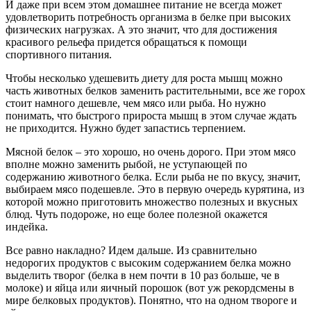
И даже при всем этом домашнее питание не всегда может
удовлетворить потребность организма в белке при высоких
физических нагрузках. А это значит, что для достижения
красивого рельефа придется обращаться к помощи
спортивного питания.
Чтобы несколько удешевить диету для роста мышц можно
часть животных белков заменить растительными, все же горох
стоит намного дешевле, чем мясо или рыба. Но нужно
понимать, что быстрого прироста мышц в этом случае ждать
не приходится. Нужно будет запастись терпением.
Мясной белок – это хорошо, но очень дорого. При этом мясо
вполне можно заменить рыбой, не уступающей по
содержанию животного белка. Если рыба не по вкусу, значит,
выбираем мясо подешевле. Это в первую очередь курятина, из
которой можно приготовить множество полезных и вкусных
блюд. Чуть подороже, но еще более полезной окажется
индейка.
Все равно накладно? Идем дальше. Из сравнительно
недорогих продуктов с высоким содержанием белка можно
выделить творог (белка в нем почти в 10 раз больше, че в
молоке) и яйца или яичный порошок (вот уж рекордсмены в
мире белковых продуктов). Понятно, что на одном твороге и