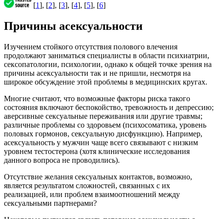
[
1
], [
2
], [
3
], [
4
], [
5
], [
6
]
Причины асексуальности
Изучением стойкого отсутствия полового влечения
продолжают заниматься специалисты в области психиатрии,
сексопатологии, психологии, однако к общей точке зрения на
причины асексуальности так и не пришли, несмотря на
широкое обсуждение этой проблемы в медицинских кругах.
Многие считают, что возможные факторы риска такого
состояния включают беспокойство, тревожность и депрессию;
аверсивные сексуальные переживания или другие травмы;
различные проблемы со здоровьем (психосоматика, уровень
половых гормонов, сексуальную дисфункцию). Например,
асексуальность у мужчин чаще всего связывают с низким
уровнем тестостерона (хотя клинические исследования
данного вопроса не проводились).
Отсутствие желания сексуальных контактов, возможно,
является результатом сложностей, связанных с их
реализацией, или проблем взаимоотношений между
сексуальными партнерами?