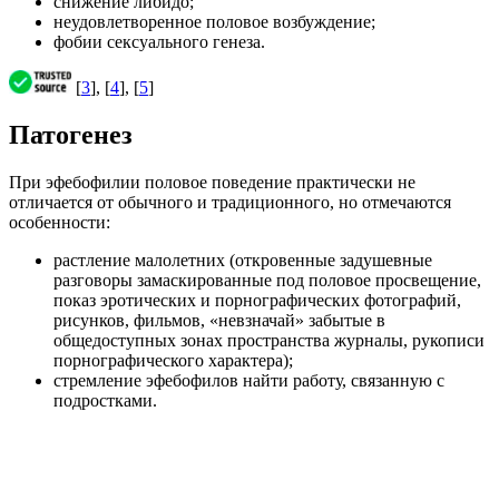
снижение либидо;
неудовлетворенное половое возбуждение;
фобии сексуального генеза.
[
3
], [
4
], [
5
]
Патогенез
При эфебофилии половое поведение практически не
отличается от обычного и традиционного, но отмечаются
особенности:
растление малолетних (откровенные задушевные
разговоры замаскированные под половое просвещение,
показ эротических и порнографических фотографий,
рисунков, фильмов, «невзначай» забытые в
общедоступных зонах пространства журналы, рукописи
порнографического характера);
стремление эфебофилов найти работу, связанную с
подростками.