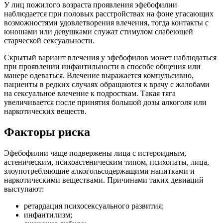
У лиц пожилого возраста проявления эфебофилии
наблюдается при половых расстройствах на фоне угасающих
возможностями удовлетворения влечения, тогда контакты с
юношами или девушками служат стимулом слабеющей
старческой сексуальности.
Скрытый вариант влечения у эфебофилов может наблюдаться
при проявлении инфантильности в способе общения или
манере одеваться. Влечение выражается компульсивно,
пациенты в редких случаях обращаются к врачу с жалобами
на сексуальное влечение к подросткам. Такая тяга
увеличивается после принятия большой дозы алкоголя или
наркотических веществ.
Факторы риска
Эфебофилии чаще подвержены лица с истероидным,
астеническим, психоастеническим типом, психопаты, лица,
злоупотребляющие алкогольсодержащими напитками и
наркотическими веществами. Причинами таких девиаций
выступают:
ретардация психосексуального развития;
инфантилизм;