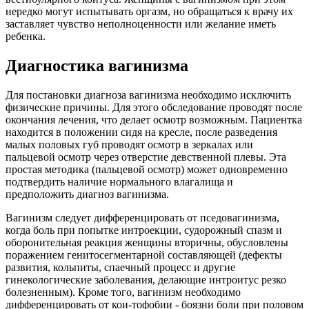
нередко могут испытывать оргазм, но обращаться к врачу их
заставляет чувство неполноценности или желание иметь
ребенка.
Диагностика вагинизма
Для постановки диагноза вагинизма необходимо исключить
физические причины. Для этого обследование проводят после
окончания лечения, что делает осмотр возможным. Пациентка
находится в положении сидя на кресле, после разведения
малых половых губ проводят осмотр в зеркалах или
пальцевой осмотр через отверстие девственной плевы. Эта
простая методика (пальцевой осмотр) может одновременно
подтвердить наличие нормального влагалища и
предположить диагноз вагинизма.
Вагинизм следует дифференцировать от пседовагинизма,
когда боль при попытке интроекции, судорожный спазм и
оборонительная реакция женщины вторичны, обусловлены
поражением генитосегментарной составляющей (дефекты
развития, кольпиты, спаечный процесс и другие
гинекологические заболевания, делающие интроитус резко
болезненным). Кроме того, вагинизм необходимо
дифференцировать от кои-тофобии - боязни боли при половом