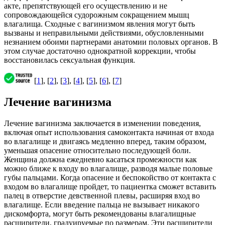
акте, препятствующей его осуществлению и не
сопровождающейся судорожным сокращением мышц
влагалища. Сходные с вагинизмом явления могут быть
вызваны и неправильными действиями, обусловленными
незнанием обоими партнерами анатомии половых органов. В
этом случае достаточно однократной коррекции, чтобы
восстановилась сексуальная функция.
[
1
], [
2
], [
3
], [
4
], [
5
], [
6
], [
7
]
Лечение вагинизма
Лечение вагинизма заключается в изменении поведения,
включая опыт использования самоконтакта начиная от входа
во влагалище и двигаясь медленно вперед, таким образом,
уменьшая опасение относительно последующей боли.
Женщина должна ежедневно касаться промежности как
можно ближе к входу во влагалище, разводя малые половые
губы пальцами. Когда опасение и беспокойство от контакта с
входом во влагалище пройдет, то пациентка сможет вставить
палец в отверстие девственной плевы, расширяя вход во
влагалище. Если введение пальца не вызывает никакого
дискомфорта, могут быть рекомендованы влагалищные
расширители, градуируемые по размерам. Эти расширители