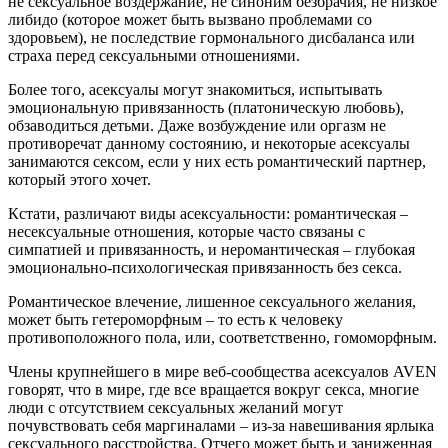
не сексуальное воздержание, не синоним безбрачия, не низкое
либидо (которое может быть вызвано проблемами со
здоровьем), не последствие гормонального дисбаланса или
страха перед сексуальными отношениями.
Более того, асексуалы могут знакомиться, испытывать
эмоциональную привязанность (платоническую любовь),
обзаводиться детьми. Даже возбуждение или оргазм не
противоречат данному состоянию, и некоторые асексуалы
занимаются сексом, если у них есть романтический партнер,
который этого хочет.
Кстати, различают виды асексуальности: романтическая –
несексуальные отношения, которые часто связаны с
симпатией и привязанность, и неромантическая – глубокая
эмоционально-психологическая привязанность без секса.
Романтическое влечение, лишенное сексуального желания,
может быть гетероморфным – то есть к человеку
противоположного пола, или, соответственно, гомоморфным.
Члены крупнейшего в мире веб-сообщества асексуалов AVEN
говорят, что в мире, где все вращается вокруг секса, многие
люди с отсутствием сексуальных желаний могут
почувствовать себя маргиналами – из-за навешивания ярлыка
сексуального расстройства. Отчего может быть и заниженная