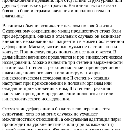
проникновение предмета, при отсутствии структурных или
других физических расстройств. Вагинизм часто связан с
боязнью боли и страхом введения инородного тела во
влагалище.
Вагинизм обычно возникает с началом половой жизни.
Судорожному сокращению мышц предшествует страх боли
при дефлорации, однако в отдельных случаях он возникает
внезапно, неожиданно для пациентки в момент болезненной
дефлорации. Мягкие, тактичные мужья не настаивают на
коитусе. При последующих попытках все повторяется. В
дальнейшем вагинизм проявляется и при гинекологическом
исследовании. Можно выделить три степени выраженности
вагинизма: 1 степень - реакция наступает при введении во
влагалище полового члена или инструмента при
гинекологическом исследовании; II степень - реакция
наступает при прикосновении к половым органам или
ожидании прикосновения к ним; III степень - реакция
наступает при одном представлении полового акта или
гинекологического исследования.
Отсутствие дефлорации в браке тяжело переживается
супругами, хотя во многих случаях не ухудшает
межличностных отношений, а сексуальная адаптация пары
происходит на уровне петтинга или (при возможности)
вестибулярного коитуса. Женщины с вагинизмом при этом