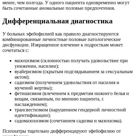
менее, чем полгода. У одного пациента одновременно могут
быть сочетанные аномальные половые предпочтения.
Дифференциальная диагностика
У больных эфебофилией как правило диагностируются
комбинированные личностные половые патологические
дисфункции. Извращенное влечение к подросткам может
сочетаться с:
мазохизмом (склонностью получать удовольствие при
унижении, насилии);
вуайеризмом (скрытым подглядыванием за сексуальным
актом);
садизмом (получением удовольствия от насилия и
мучений жертвы);
фетишизмом (влечением к предметам нижнего белья и
вещам, связанным, по мнению пациента, с
наслаждением);
трансвестизмом (нарушением гендерной личностной
идентификации);
садомазохизмом (сочетанием садизма и мазохизма).
Психиатры тщательно дифференцируют эфебофилию от