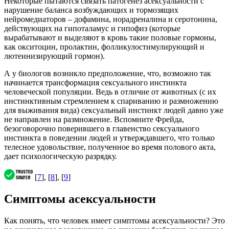
Некоторые пытаются связать патогенез асексуальности с
нарушение баланса возбуждающих и тормозящих
нейромедиаторов – дофамина, норадреналина и серотонина,
действующих на гипоталамус и гипофиз (которые
вырабатывают и выделяют в кровь такие половые гормоны,
как окситоцин, пролактин, фолликулостимулирующий и
лютеинизирующий гормон).
А у биологов возникло предположение, что, возможно так
начинается трансформация сексуального инстинкта
человеческой популяции. Ведь в отличие от животных (с их
инстинктивным стремлением к спариванию и размножению
для выживания вида) сексуальный инстинкт людей давно уже
не направлен на размножение. Вспомните Фрейда,
безоговорочно поверившего в главенство сексуального
инстинкта в поведении людей и утверждавшего, что только
телесное удовольствие, полученное во время полового акта,
дает психологическую разрядку.
[
7
], [
8
], [
9
]
Симптомы асексуальности
Как понять, что человек имеет симптомы асексуальности? Это