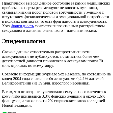
Практически выводя данное состояние за рамки медицинских
проблем, эксперты рекомендуют не вносить путаницы,
связывая низкий порог половой возбудимости у женщин с
отсутствием физиологической и эмоциональной потребности
в половых контактах, то есть фригидность и асексуальность.
Хотя
фригидность
считается гипоактивным расстройством
сексуального желания, очень часто – идиопатическим.
Эпидемиология
Свежие данные относительно распространенности
асексуальности не публикуются, а статистика более чем
десятилетней давности причисляла к асексуалам почти 70
млн. взрослых по всему миру.
Согласно информации журнале Sex Research, по состоянию на
конец 2004 года считали себя асексуалами 0,4-1% жителей
Великобритании (из 39 млн. взрослого населения).
В том, что никогда не чувствовали сексуального влечения к
кому-либо признались 3,3% финских женщин и около 1,6%
французов, а также почти 2% старшеклассников колледжей
Новой Зеландии.