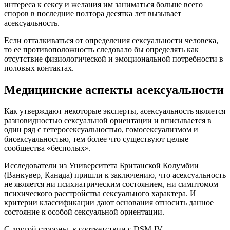
интереса к сексу и желания им заниматься больше всего
споров в последние полтора десятка лет вызывает
асексуальность.
Если отталкиваться от определения сексуальности человека,
то ее противоположность следовало бы определять как
отсутствие физиологической и эмоциональной потребности в
половых контактах.
Медицинские аспекты асексуальности
Как утверждают некоторые эксперты, асексуальность является
разновидностью сексуальной ориентации и вписывается в
один ряд с гетеросексуальностью, гомосексуализмом и
бисексуальностью, тем более что существуют целые
сообщества «бесполых».
Исследователи из Университета Британской Колумбии
(Ванкувер, Канада) пришли к заключению, что асексуальность
не является ни психиатрическим состоянием, ни симптомом
психического расстройства сексуального характера. И
критерии классификации дают основания относить данное
состояние к особой сексуальной ориентации.
С другой стороны, в соответствии с DSM-IV