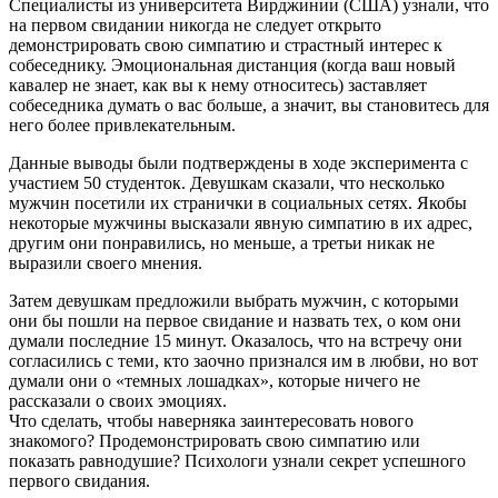
Специалисты из университета Вирджинии (США) узнали, что
на первом свидании никогда не следует открыто
демонстрировать свою симпатию и страстный интерес к
собеседнику. Эмоциональная дистанция (когда ваш новый
кавалер не знает, как вы к нему относитесь) заставляет
собеседника думать о вас больше, а значит, вы становитесь для
него более привлекательным.
Данные выводы были подтверждены в ходе эксперимента с
участием 50 студенток. Девушкам сказали, что несколько
мужчин посетили их странички в социальных сетях. Якобы
некоторые мужчины высказали явную симпатию в их адрес,
другим они понравились, но меньше, а третьи никак не
выразили своего мнения.
Затем девушкам предложили выбрать мужчин, с которыми
они бы пошли на первое свидание и назвать тех, о ком они
думали последние 15 минут. Оказалось, что на встречу они
согласились с теми, кто заочно признался им в любви, но вот
думали они о «темных лошадках», которые ничего не
рассказали о своих эмоциях.
Что сделать, чтобы наверняка заинтересовать нового
знакомого? Продемонстрировать свою симпатию или
показать равнодушие? Психологи узнали секрет успешного
первого свидания.