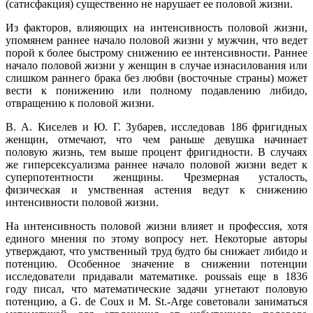
(сатисфакция) существенно не нарушает ее половой жизни.
Из факторов, влияющих на интенсивность половой жизни,
упомянем раннее начало половой жизни у мужчин, что ведет
порой к более быстрому снижению ее интенсивности. Раннее
начало половой жизни у женщин в случае изнасилования или
слишком раннего брака без любви (восточные страны) может
вести к понижению или полному подавлению либидо,
отвращению к половой жизни.
В. А. Киселев и Ю. Г. Зубарев, исследовав 186 фригидных
женщин, отмечают, что чем раньше девушка начинает
половую жизнь, тем выше процент фригидности. В случаях
же гиперсексуализма раннее начало половой жизни ведет к
суперпотентности женщины. Чрезмерная усталость,
физическая и умственная астения ведут к снижению
интенсивности половой жизни.
На интенсивность половой жизни влияет и профессия, хотя
единого мнения по этому вопросу нет. Некоторые авторы
утверждают, что умственный труд будто бы снижает либидо и
потенцию. Особенное значение в снижении потенции
исследователи придавали математике. poussais еще в 1836
году писал, что математические задачи угнетают половую
потенцию, a G. de Coux и М. St.-Arge советовали заниматься