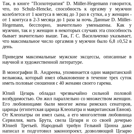
Так, в книге "Психотерапия" D. Miiller-Hegemann говорится,
что, по Schulz-Hencke, способность к оргазму у мужчин
колеблется от 1 коитуса в месяц до 3 раз в сутки, а у женщин -
от 1 коитуса в 2-3 месяца до 1 раза за ночь. Данные D. Miiller-
Hegemann, бесспорно, значительно уменьшены. Как у
мужчин, так и у женщин в некоторых случаях эта способность
бывает значительно выше. Так, Г. С. Васильченко указывает,
что максимальное число оргазмов у мужчин было 6,8 ±0,52 в
день.
Приведем максимальные мужские эксцессы, описанные в
научной и художественной литературе.
В монографии В. Андреева, упоминается один мавританский
вельможа, который имел обыкновение в течение трех суток
иметь половые сношения с 40 женами своего гарема.
Юлий Цезарь обладал чрезвычайно сильной половой
возбудимостью. Он жил параллельно со множеством женщин.
Его любовницами были многие жены римских сенаторов,
царицы (египетская царица Клеопатра и мавританская Евноя).
От Клеопатры он имел сына, а его многолетняя любовница
Сервилия, мать Брута, свела Цезаря и со своей дочерью
Юлией Третьей. Народный трибун Гельвий Цинна даже
написал и подготовил законопроект, дозволяющий Цезарю