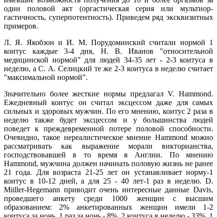
один половой акт (оргастическая серия или мультиор-
гастичность, суперпотентность). Приведем ряд эксквизитных
примеров.
Л. Я. Якобзон и И. М. Порудоминский считали нормой 1
коитус каждые 3-4 дня, Н. В. Иванов "относительной
медицинской нормой" для людей 34-35 лет - 2-3 коитуса в
неделю, а С. А. Селицкий те же 2-3 коитуса в неделю считает
"максимальной нормой".
Значительно более жесткие нормы предлагал V. Hammond.
Ежедневный коитус он считал эксцессом даже для самых
сильных и здоровых мужчин. По его мнению, коитус 2 раза в
неделю также будет эксцессом и у большинства людей
поведет к преждевременной потере половой способности.
Очевидно, такое нереалистическое мнение Hammond можно
рассматривать как выражение морали викторианства,
господствовавшей в то время в Англии. По мнению
Hammond, мужчина должен начинать половую жизнь не ранее
21 года. Для возраста 21-25 лет он устанавливает норму-1
коитус в 10-12 дней, а для 25 - 40 лет-1 раз в неделю. D.
Miiller-Hegemann приводит очень интересные данные Davis,
проведшего анкету среди 1000 женщин с высшим
образованием: 2% анкетированных женщин имели 1-2
коитуса за ночь, 1 раз за ночь - 8%, 2 коитуса в неделю - 33%. 1