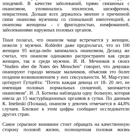
эпидемий. В качестве заболеваний, прямо связанных с
онанизмом, упоминались эпилепсия, шизофрения,
неврастения. Дольше всех держалось мнение о причинной
связи онанизма мужчины со спинальной импотенцией, а
онанизма женщины - с фригидностью, нимфоманией,
заболеваниями наружных половых органов.
Tissot полагал, что онанизм чаще встречается у женщин,
нежели у мужчин. Rohleder даже предполагал, что из 100
женщин 95 когда-либо занимались онанизмом, Делаид же
считал, что онанизм одинаково распространен как среди
женщин, так и среди мужчин. И. И. Мечников в своих
"Studien uber die Nates des Menschen" говорит, что девушки
онанируют гораздо меньше мальчиков, объясняя это более
поздним возникновением у них сексуальности. М. Мар-гулис
цитирует Гутцейта: "Почти каждая девица от 18- 20 лет, не
имеющая половых нормальных сношений, занимается
онанизмом". И. Л. Ботнева наблюдала одну больную, которая
имела до 15 мастурбационных оргазмов в сутки. По данным
К. Imelinski (Польша), онанизм у девочек отмечается в 44,8%
случаев. Близкие к этим цифры сообщают исследователи
других стран.
Самое серьезное внимание стоит обращать на качественную
сторону половой жизни, полноценная половая жизнь