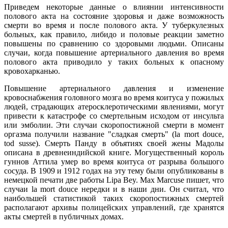
Приведем некоторые данные о влиянии интенсивности
полового акта на состояние здоровья и даже возможность
смерти во время и после полового акта. У туберкулезных
больных, как правило, либидо и половые реакции заметно
повышены по сравнению со здоровыми людьми. Описаны
случаи, когда повышение артериального давления во время
полового акта приводило у таких больных к опасному
кровохарканью.
Повышение артериального давления и изменение
кровоснабжения головного мозга во время коитуса у пожилых
людей, страдающих атеросклеротическими явлениями, могут
привести к катастрофе со смертельным исходом от инсульта
или эмболии. Эти случаи скоропостижной смерти в момент
оргазма получили название "сладкая смерть" (lа mort douce,
tod susse). Смерть Панду в объятиях своей жены Мадолы
описана в древнеиндийской книге. Могущественный король
гуннов Аттила умер во время коитуса от разрыва большого
сосуда. В 1909 и 1912 годах на эту тему были опубликованы в
немецкой печати две работы Lipa Bey. Max Marcuse пишет, что
случаи la mort douce нередки и в наши дни. Он считал, что
наибольшей статистикой таких скоропостижных смертей
располагают архивы полицейских управлений, где хранятся
акты смертей в публичных домах.