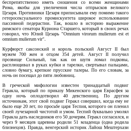
беспрепятственно иметь сношения со всеми женщинами
Рима, якобы для увеличения числа отпрысков великого
Цезаря. Противники Цезаря приписывали ему помимо такого
гетеросексуального промискуитета широкое использование
пассивной педерастии. Так, вошло в историю выражение
римского сенатора Куриона Старшего, который в своих речах
говорил, что Юлий Цезарь "Omnium virorum mulierum est et
omnium mulierum vir".
Курфюрст саксонский и король польский Август II был
мужем 700 жен и отцом 354 детей. Август II получил
прозвище Сильный, так как он шутя ломал подковы,
расплющивал в руках кубки и тарелки, свертывал пальцами,
словно бумагу, крепкие прусские талеры. По его словам, за
ночь он посещал до пяти любовниц.
В греческой мифологии известен тринадцатый подвиг
Геракла, который по приказу Микенского царя Еврасфея за
одну ночь оплодотворил 40 девственниц. По другим
источникам, этот свой подвиг Геракл совершил, когда ему не
было еще 20 лет, по просьбе царя Теспия, которого он пленил
своей лучезарной чистотой и умом. Теспий буквально умолял
Геракла дать наследников его 50 дочерям. Геракл согласился, и
через 9 месяцев царевны родили 51 младенца (одна родила
близнецов). Правда, венгерский историк Лайош Мештерхази