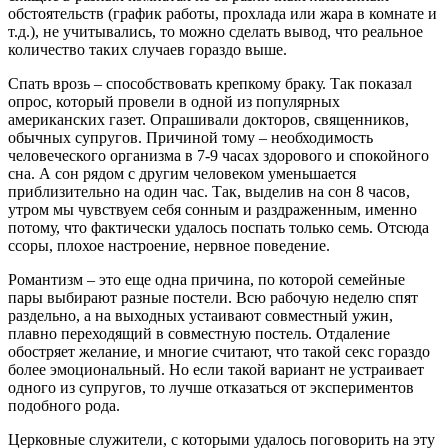
обстоятельств (график работы, прохлада или жара в комнате и
т.д.), не учитывались, то можно сделать вывод, что реальное
количество таких случаев гораздо выше.
Спать врозь – способствовать крепкому браку. Так показал
опрос, который провели в одной из популярных
американских газет. Опрашивали докторов, священников,
обычных супругов. Причиной тому – необходимость
человеческого организма в 7-9 часах здорового и спокойного
сна. А сон рядом с другим человеком уменьшается
приблизительно на один час. Так, выделив на сон 8 часов,
утром мы чувствуем себя сонным и раздраженным, именно
потому, что фактически удалось поспать только семь. Отсюда
ссоры, плохое настроение, нервное поведение.
Романтизм – это еще одна причина, по которой семейные
пары выбирают разные постели. Всю рабочую неделю спят
раздельно, а на выходных устаивают совместный ужин,
плавно переходящий в совместную постель. Отдаление
обостряет желание, и многие считают, что такой секс гораздо
более эмоциональный. Но если такой вариант не устраивает
одного из супругов, то лучше отказаться от экспериментов
подобного рода.
Церковные служители, с которыми удалось поговорить на эту