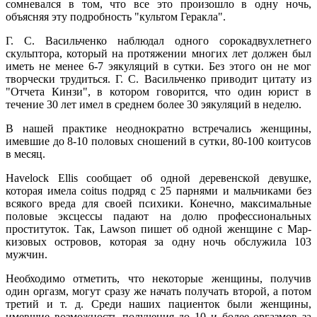
сомневался в том, что все это произошло в одну ночь,
объясняя эту подробность "культом Геракла".
Г. С. Васильченко наблюдал одного сорокадвухлетнего
скульптора, который на протяжении многих лет должен был
иметь не менее 6-7 эякуляций в сутки. Без этого он не мог
творчески трудиться. Г. С. Васильченко приводит цитату из
"Отчета Кинзи", в котором говорится, что один юрист в
течение 30 лет имел в среднем более 30 эякуляций в неделю.
В нашей практике неоднократно встречались женщины,
имевшие до 8-10 половых сношений в сутки, 80-100 коитусов
в месяц.
Havelock Ellis сообщает об одной деревенской девушке,
которая имела coitus подряд с 25 парнями и мальчиками без
всякого вреда для своей психики. Конечно, максимальные
половые эксцессы падают на долю профессиональных
проституток. Так, Lawson пишет об одной женщине с Мар-
кизовых островов, которая за одну ночь обслужила 103
мужчин.
Необходимо отметить, что некоторые женщины, получив
один оргазм, могут сразу же начать получать второй, а потом
третий и т. д. Среди наших пациенток были женщины,
имевшие возможность получения до 10 и более оргазмов за