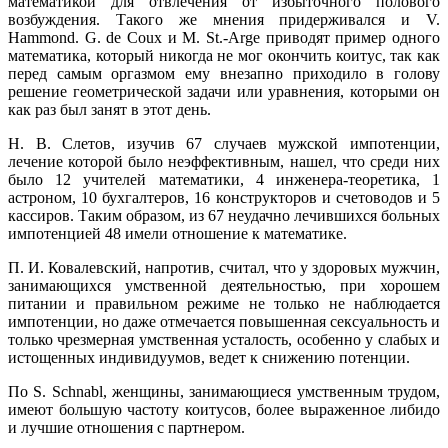
математикой для отвлечения от избыточного полового
возбуждения. Такого же мнения придерживался и V.
Hammond. G. de Coux и М. St.-Arge приводят пример одного
математика, который никогда не мог окончить коитус, так как
перед самым оргазмом ему внезапно приходило в голову
решение геометрической задачи или уравнения, которыми он
как раз был занят в этот день.
Н. В. Слетов, изучив 67 случаев мужской импотенции,
лечение которой было неэффективным, нашел, что среди них
было 12 учителей математики, 4 инженера-теоретика, 1
астроном, 10 бухгалтеров, 16 конструкторов и счетоводов и 5
кассиров. Таким образом, из 67 неудачно лечившихся больных
импотенцией 48 имели отношение к математике.
П. И. Ковалевский, напротив, считал, что у здоровых мужчин,
занимающихся умственной деятельностью, при хорошем
питании и правильном режиме не только не наблюдается
импотенции, но даже отмечается повышенная сексуальность и
только чрезмерная умственная усталость, особенно у слабых и
истощенных индивидуумов, ведет к снижению потенции.
По S. Schnabl, женщины, занимающиеся умственным трудом,
имеют большую частоту коитусов, более выраженное либидо
и лучшие отношения с партнером.