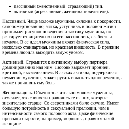
пассивный (женственный, страдающий) тип,
активный (агрессивный, женщина-повелитель).
Пассивный. Чаще моложе мужчины, склонна к покорности,
самопожертвованию, мягка, уступчива, в половой жизни
принимает рисунок поведения и тактику мужчины, но
реагирует отрицательно на его пассивность, слабость и
неудачи. В ее идеал мужчины входят физическая сила,
несколько стандартная, но красивая внешность. В прежние
времена любила выходить замуж увозом.
Активный. Стремится к активному выбору партнера,
доминированию над ним. Любовь выражает иронией,
критикой, высмеиванием. В ласках активна; подчеркивая
неумение мужчины, может ругать и ласкать одновременно, а
также причинять ему боль.
Женщина-дочь. Обычно значительно моложе мужчины,
отмечает, что с юности нравились те из них, которые
значительно старше. Со сверстниками было скучно. Имеет
большую потребность в сексуальной прелюдии, чем в
интенсивности самого полового акта. Даже физические
признаки старости, например, морщины, нравятся такой
женщине.