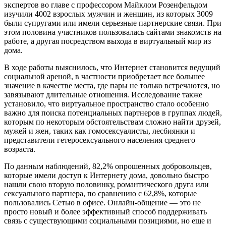
экспертов во главе с профессором Майклом Розенфельдом
изучили 4002 взрослых мужчин и женщин, из которых 3009
были супругами или имели серьезные партнерские связи. При
этом половина участников пользовалась сайтами знакомств на
работе, а другая посредством выхода в виртуальный мир из
дома.
В ходе работы выяснилось, что Интернет становится ведущий
социальной ареной, в частности приобретает все большее
значение в качестве места, где пары не только встречаются, но
завязывают длительные отношения. Исследование также
установило, что виртуальное пространство стало особенно
важно для поиска потенциальных партнеров в группах людей,
которым по некоторым обстоятельствам сложно найти друзей,
мужей и жен, таких как гомосексуалисты, лесбиянки и
представители гетеросексуального населения среднего
возраста.
По данным наблюдений, 82,2% опрошенных добровольцев,
которые имели доступ к Интернету дома, довольно быстро
нашли свою вторую половинку, романтического друга или
сексуального партнера, по сравнению с 62,8%, которые
пользовались Сетью в офисе. Онлайн-общение — это не
просто новый и более эффективный способ поддерживать
связь с существующими социальными позициями, но еще и