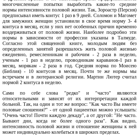
многочисленные попытки выработать какие-то средние
нормы интенсивности половой жизни. Так, Зороастр (Персия)
предписывал иметь коитус 1 раз в 9 дней. Соломон и Магомет
для замужних женщин установили в свое время норму 3- 4
коитуса в месяц, если у них нет особенных причин временно
воздерживаться от половой жизни. Наиболее подробно эти
нормы в зависимости от профессии указаны в Талмуде.
Согласно этой священной книге, молодым людям без
определенных занятий разрешалось жить половой жизнью
ежедневно, ремесленникам и рабочим - 2 раза в неделю,
ученым - 1 раз в неделю, проводникам караванов-1 раз в
месяц, морякам - 2 раза в год. Средняя норма по Моисею
(Библия) - 10 коитусов в месяц. Почти те же нормы мы
встречаем и в лютеранской религии. Мартин Лютер считал
нормой 2 коитуса в неделю.
Сами по себе слова "редко" и "часто" являются
относительными и зависят от их интерпретации каждой
больной. Так, на один и тот же вопрос: "Как часто Вы имеете
половые сношения?" - от одной пациентки можно услышать:
"Очень часто! Почти каждую декаду", а от другой: "Не часто.
Бывают дни, когда не более одного раза". Как видно,
интенсивность половой жизни и отношение женщины к ней
может индивидуально колебаться в широких пределах.