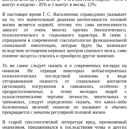
коитус в неделю - 45% и 1 коитус в месяц- 12%.
В настоящее время Г. С. Васильченко справедливо указывает
на то, что значительный диапазон интенсивности половой
жизни является нормой, потому что сама интенсивность
зависит от очень многих причин биологического,
психологического и социального характера. В связи с
отрицанием в современной сексопатологии функциональной
спинальной импотенции, которая будто бы возникает
вследствие истощения нервных центров спинного мозга, само
понятие эксцесса сузилось и приобрело другое значение.
То же самое следует сказать и о современных взглядах на
онанизм. Не отрицая некоторых неблагоприятных
психологических последствий онанизма в виде
отгораживания онаниста от социальных контактов
(аутизация), погружения в самоанализ, особенно у
предрасположенных к этому молодых людей с
психастеническими чертами личности, мнительных и
тревожных, следует определенно сказать, что каких-либо
болезненных явлений онанизм не вызывает и обычно
прекращается с началом регулярной половой жизни.
В старой сексологической литературе вред, причиняемый
онанизмом, приравнивался к последствиям чумы и других