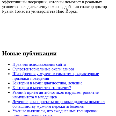
эффективный посредник, который помогает в реальных
условиях наладить личную жизнь, добавил соавтор доктор
Рувим Томас из университета Нью-Йорка.
Новые публикации
Правила использования сайта
Супратенториальные очаги глиоза
Шизофрения у мужчин: симптомы, характерные
признаки поведения
Бактерии в моче: диагностика, лечение
Бактерии в моче: что это значит?
Ранний приём антибиотиков нарушает развитие
иммунитета у младенцев
Лечение рака простаты по рекомендациям помогает
большинству мужчин пережить болезнь
Учёные выяснили, что ежедневные тренировки
помогают лучше спать