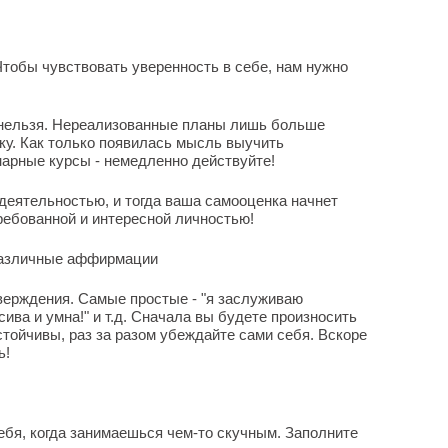
Чтобы чувствовать уверенность в себе, нам нужно
 нельзя. Нереализованные планы лишь больше
у. Как только появилась мысль выучить
нарные курсы - немедленно действуйте!
деятельностью, и тогда ваша самооценка начнет
ребованной и интересной личностью!
 различные аффирмации
ерждения. Самые простые - "я заслуживаю
асива и умна!" и т.д. Сначала вы будете произносить
стойчивы, раз за разом убеждайте сами себя. Вскоре
ь!
ебя, когда занимаешься чем-то скучным. Заполните