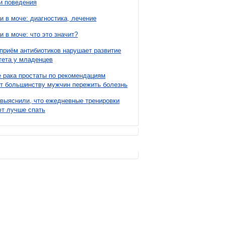
и поведения
и в моче: диагностика, лечение
и в моче: что это значит?
приём антибиотиков нарушает развитие
ета у младенцев
 рака простаты по рекомендациям
т большинству мужчин пережить болезнь
выяснили, что ежедневные тренировки
т лучше спать