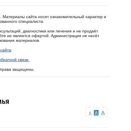
. Материалы сайта носят ознакомительный характер и
ованного специалиста.
сультаций, диагностики или лечения и не продаёт
йте не является офертой. Администрация не несёт
ьзования материалов.
 сайта
.
братной связи.
е права защищены.
мья
A
A
A