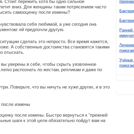
я. Стоит пережить хотя бы одно сильное
признак
 летит вниз. Для женщины таким потрясением часто
Бактери
высить самооценку после измены?
Бактери
 чувствовала себя любимой, а уже сегодня она
ументом: ей предпочли другую.
Ранний 
иммунит
ситуации сделать это непросто. Все время кажется,
Лечение
ложе. А собственные достоинства становятся такими
помогае
о отыскать.
Учёные 
о вы уверены в себе, чтобы скрыть уязвленное
помогаю
егко распознать по жестам, репликам и даже по
ри. Поверьте, что вы ничуть не хуже других, и в это
у после измены
оценку после измены. Быстро вернуться к "прежней
льные шаги к этой цели обязательно пойдут вам на