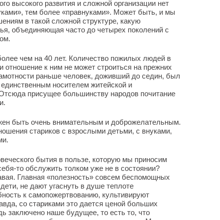
ого высокого развития и сложной организации нет
ками», тем более «правнуками». Может быть, и мы
ениям в такой сложной структуре, какую
ья, объединяющая часто до четырех поколений с
ом.
олее чем на 40 лет. Количество пожилых людей в
и отношение к ним не может строиться на прежних
амотности раньше человек, доживший до седин, был
о единственным носителем житейской и
 Отсюда присущее большинству народов почитание
и.
ен быть очень внимательным и доброжелательным.
ношения стариков с взрослыми детьми, с внуками,
ми.
овеческого бытия в пользе, которую мы приносим
 себя-то обслужить толком уже не в состоянии?
тдавая. Главная «полезность» совсем беспомощных
и дети, не дают угаснуть в душе теплоте
бность к самопожертвованию, культивируют
авда, со стариками это дается ценой больших
ь заключено наше будущее, то есть то, что