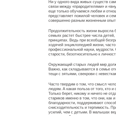
Ни у одного вида живых существ сам
связи между «прародителями» и «вну
еще только обучаемся любви и отнош
представляет пожилой человек и сем
совершенно разным жизненным опыт
Продолжительность жизни выросла б
семьях растет быстрее числа детей, 
принципах. Ведь при всеобщей безгр
ходячей энциклопедией жизни, част
профессиональной науки, мудрости.
старости, безотносительно к личност
Окружающий старых людей мир долж
Важно, как складываются в семье от
тещи с зятьями, свекрови с невестка
Часто твердим о том, что смысл чел
людям. А какая польза от того, кто и
Только берет, никому и ничего не о
стариков именно в том, что они, как 
благодарности, поддерживают спосо
снисходительность и терпимость. Пр
усилий, чем с детьми. В малышах вед