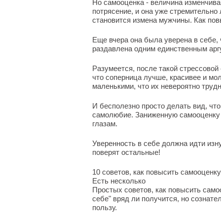
Но самооценка - величина изменчива
потрясение, и она уже стремительно
становится измена мужчины. Как по
Еще вчера она была уверена в себе,
раздавлена одним единственным арг
Разумеется, после такой стрессовой 
что соперница лучше, красивее и мо
маленькими, что их невероятно трудн
И бесполезно просто делать вид, чт
самолюбие. Заниженную самооценку л
глазам.
Уверенность в себе должна идти изнут
поверят остальные!
10 советов, как повысить самооценк
Есть несколько
Простых советов, как повысить само
себе" вряд ли получится, но сознате
пользу.