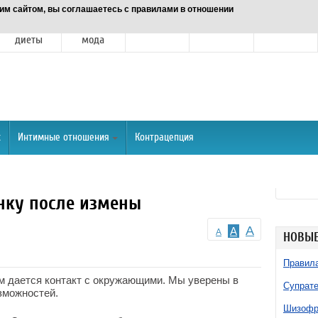
им сайтом, вы соглашаетесь с правилами в отношении
Питание и
Красота и
Отношения
Спорт
О портале
диеты
мода
х
Интимные отношения
Контрацепция
нку после измены
A
A
A
НОВЫЕ
Правила
м дается контакт с окружающими. Мы уверены в
Супрате
зможностей.
Шизофре