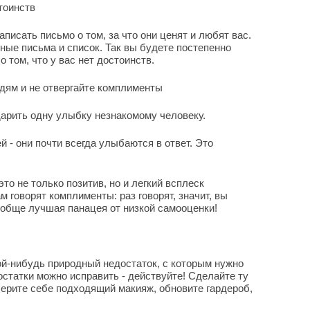
тоинств
аписать письмо о том, за что они ценят и любят вас.
ные письма и список. Так вы будете постепенно
 том, что у вас нет достоинств.
дям и не отвергайте комплименты
дарить одну улыбку незнакомому человеку.
 - они почти всегда улыбаются в ответ. Это
о не только позитив, но и легкий всплеск
м говорят комплименты: раз говорят, значит, вы
вообще лучшая панацея от низкой самооценки!
ой-нибудь природный недостаток, с которым нужно
остатки можно исправить - действуйте! Сделайте ту
берите себе подходящий макияж, обновите гардероб,