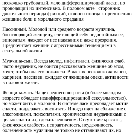
несколько грубоватый, мало дифференцирующий ласки, но
проводящий их интенсивно. В половом акте - сторонник
длительного периода фрикций, склонен иногда к причинению
женщине боли и морального страдания.
Пассивный. Молодой или среднего возраста мужчина,
боготворящий женщину, считающий себя недостойным ее,
виноватым, жаждет от нее наказания и даже презрения.
Предпочитает женщин с агрессивными тенденциями в
сексуальной жизни.
Мужчина-сын. Всегда молод, инфантилен, физически слаб,
часто неудачник, не боится рассказывать женщине об этом,
хочет, чтобы она его пожалела. В ласках несколько жеманен,
капризен, пассивен, ожидает от женщины опеки, активности
в половой жизни.
Женщина-мать. Чаще среднего возраста (в более молодом
возрасте обладает недифференцированной сексуальностью),
но может быть и молодой. В системе ласк преобладает мотив
спасти, поддержать, воспитать. Иногда идет на сближение с
алкоголиками, психопатами, хроническими неудачниками с
целью спасти их, сделать человеком. Отсутствие красоты,
физическая слабость, непрактичность, неудачливость,
болезненность мужчины не только не отталкивают их, но