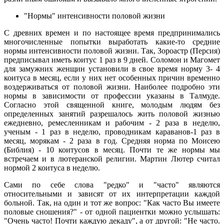
"Нормы" интенсивности половой жизни
С древних времен и по настоящее время предпринимались
многочисленные попытки выработать какие-то средние
нормы интенсивности половой жизни. Так, Зороастр (Персия)
предписывал иметь коитус 1 раз в 9 дней. Соломон и Магомет
для замужних женщин установили в свое время норму 3- 4
коитуса в месяц, если у них нет особенных причин временно
воздерживаться от половой жизни. Наиболее подробно эти
нормы в зависимости от профессии указаны в Талмуде.
Согласно этой священной книге, молодым людям без
определенных занятий разрешалось жить половой жизнью
ежедневно, ремесленникам и рабочим - 2 раза в неделю,
ученым - 1 раз в неделю, проводникам караванов-1 раз в
месяц, морякам - 2 раза в год. Средняя норма по Моисею
(Библия) - 10 коитусов в месяц. Почти те же нормы мы
встречаем и в лютеранской религии. Мартин Лютер считал
нормой 2 коитуса в неделю.
Сами по себе слова "редко" и "часто" являются
относительными и зависят от их интерпретации каждой
больной. Так, на один и тот же вопрос: "Как часто Вы имеете
половые сношения?" - от одной пациентки можно услышать:
"Очень часто! Почти каждую декаду", а от другой: "Не часто.