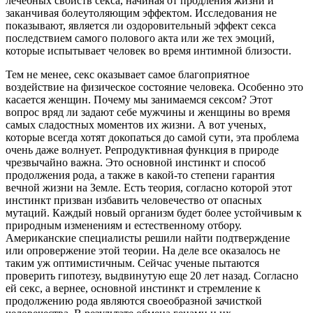
лечебных свойств секса, начиная от продления жизни и
заканчивая болеутоляющим эффектом. Исследования не
показывают, является ли оздоровительный эффект секса
последствием самого полового акта или же тех эмоций,
которые испытывает человек во время интимной близости.
Тем не менее, секс оказывает самое благоприятное
воздействие на физическое состояние человека. Особенно это
касается женщин. Почему мы занимаемся сексом? Этот
вопрос вряд ли задают себе мужчины и женщины во время
самых сладостных моментов их жизни. А вот ученых,
которые всегда хотят докопаться до самой сути, эта проблема
очень даже волнует. Репродуктивная функция в природе
чрезвычайно важна. Это основной инстинкт и способ
продолжения рода, а также в какой-то степени гарантия
вечной жизни на Земле. Есть теория, согласно которой этот
инстинкт призван избавить человечество от опасных
мутаций. Каждый новый организм будет более устойчивым к
природным изменениям и естественному отбору.
Американские специалисты решили найти подтверждение
или опровержение этой теории. На деле все оказалось не
таким уж оптимистичным. Сейчас ученые пытаются
проверить гипотезу, выдвинутую еще 20 лет назад. Согласно
ей секс, а вернее, основной инстинкт и стремление к
продолжению рода являются своеобразной зачисткой