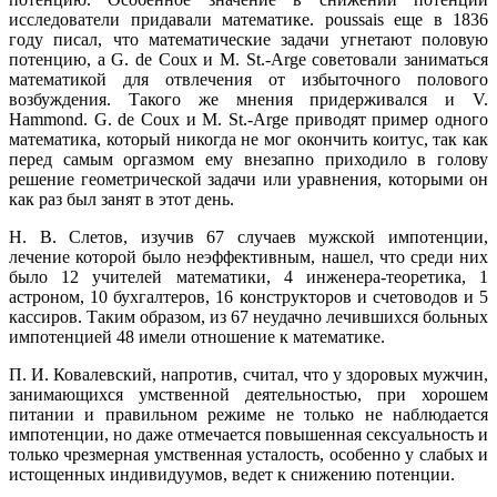
исследователи придавали математике. poussais еще в 1836
году писал, что математические задачи угнетают половую
потенцию, a G. de Coux и М. St.-Arge советовали заниматься
математикой для отвлечения от избыточного полового
возбуждения. Такого же мнения придерживался и V.
Hammond. G. de Coux и М. St.-Arge приводят пример одного
математика, который никогда не мог окончить коитус, так как
перед самым оргазмом ему внезапно приходило в голову
решение геометрической задачи или уравнения, которыми он
как раз был занят в этот день.
Н. В. Слетов, изучив 67 случаев мужской импотенции,
лечение которой было неэффективным, нашел, что среди них
было 12 учителей математики, 4 инженера-теоретика, 1
астроном, 10 бухгалтеров, 16 конструкторов и счетоводов и 5
кассиров. Таким образом, из 67 неудачно лечившихся больных
импотенцией 48 имели отношение к математике.
П. И. Ковалевский, напротив, считал, что у здоровых мужчин,
занимающихся умственной деятельностью, при хорошем
питании и правильном режиме не только не наблюдается
импотенции, но даже отмечается повышенная сексуальность и
только чрезмерная умственная усталость, особенно у слабых и
истощенных индивидуумов, ведет к снижению потенции.