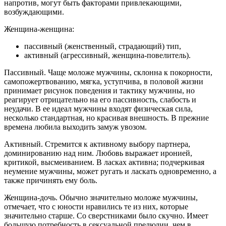
напротив, могут быть факторами привлекающими,
возбуждающими.
Женщина-женщина:
пассивный (женственный, страдающий) тип,
активный (агрессивный, женщина-повелитель).
Пассивный. Чаще моложе мужчины, склонна к покорности,
самопожертвованию, мягка, уступчива, в половой жизни
принимает рисунок поведения и тактику мужчины, но
реагирует отрицательно на его пассивность, слабость и
неудачи. В ее идеал мужчины входят физическая сила,
несколько стандартная, но красивая внешность. В прежние
времена любила выходить замуж увозом.
Активный. Стремится к активному выбору партнера,
доминированию над ним. Любовь выражает иронией,
критикой, высмеиванием. В ласках активна; подчеркивая
неумение мужчины, может ругать и ласкать одновременно, а
также причинять ему боль.
Женщина-дочь. Обычно значительно моложе мужчины,
отмечает, что с юности нравились те из них, которые
значительно старше. Со сверстниками было скучно. Имеет
большую потребность в сексуальной прелюдии, чем в