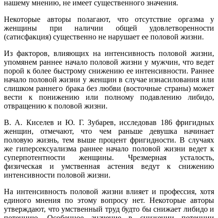
нашему мнению, не имеет существенного значения.
Некоторые авторы полагают, что отсутствие оргазма у
женщины при наличии общей удовлетворенности
(сатисфакция) существенно не нарушает ее половой жизни.
Из факторов, влияющих на интенсивность половой жизни,
упомянем раннее начало половой жизни у мужчин, что ведет
порой к более быстрому снижению ее интенсивности. Раннее
начало половой жизни у женщин в случае изнасилования или
слишком раннего брака без любви (восточные страны) может
вести к понижению или полному подавлению либидо,
отвращению к половой жизни.
В. А. Киселев и Ю. Г. Зубарев, исследовав 186 фригидных
женщин, отмечают, что чем раньше девушка начинает
половую жизнь, тем выше процент фригидности. В случаях
же гиперсексуализма раннее начало половой жизни ведет к
суперпотентности женщины. Чрезмерная усталость,
физическая и умственная астения ведут к снижению
интенсивности половой жизни.
На интенсивность половой жизни влияет и профессия, хотя
единого мнения по этому вопросу нет. Некоторые авторы
утверждают, что умственный труд будто бы снижает либидо и
потенцию. Особенное значение в снижении потенции