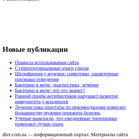
Новые публикации
Правила использования сайта
Супратенториальные очаги глиоза
Шизофрения у мужчин: симптомы, характерные
признаки поведения
Бактерии в моче: диагностика, лечение
Бактерии в моче: что это значит?
Ранний приём антибиотиков нарушает развитие
иммунитета у младенцев
Лечение рака простаты по рекомендациям помогает
большинству мужчин пережить болезнь
Учёные выяснили, что ежедневные тренировки
помогают лучше спать
ilive.com.ua — информационный портал. Материалы сайта