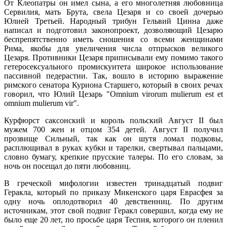
От Клеопатры он имел сына, а его многолетняя любовница
Сервилия, мать Брута, свела Цезаря и со своей дочерью
Юлией Третьей. Народный трибун Гельвий Цинна даже
написал и подготовил законопроект, дозволяющий Цезарю
беспрепятственно иметь сношения со всеми женщинами
Рима, якобы для увеличения числа отпрысков великого
Цезаря. Противники Цезаря приписывали ему помимо такого
гетеросексуального промискуитета широкое использование
пассивной педерастии. Так, вошло в историю выражение
римского сенатора Куриона Старшего, который в своих речах
говорил, что Юлий Цезарь "Omnium virorum mulierum est et
omnium mulierum vir".
Курфюрст саксонский и король польский Август II был
мужем 700 жен и отцом 354 детей. Август II получил
прозвище Сильный, так как он шутя ломал подковы,
расплющивал в руках кубки и тарелки, свертывал пальцами,
словно бумагу, крепкие прусские талеры. По его словам, за
ночь он посещал до пяти любовниц.
В греческой мифологии известен тринадцатый подвиг
Геракла, который по приказу Микенского царя Еврасфея за
одну ночь оплодотворил 40 девственниц. По другим
источникам, этот свой подвиг Геракл совершил, когда ему не
было еще 20 лет, по просьбе царя Теспия, которого он пленил