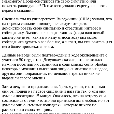
знакомого? Продемонстрировать свою симпатию или
показать равнодушие? Психологи узнали секрет успешного
первого свидания.
Специалисты из университета Вирджинии (США) узнали, что
на первом свидании никогда не следует открыто
демонстрировать свою симпатию и страстный интерес к
собеседнику. Эмоциональная дистанция (когда ваш новый
кавалер не знает, как вы к нему относитесь) заставляет
собеседника думать о вас больше, а значит, вы становитесь для
него более привлекательным.
Данные выводы были подтверждены в ходе эксперимента с
участием 50 студенток. Девушкам сказали, что несколько
мужчин посетили их странички в социальных сетях. Якобы
некоторые мужчины высказали явную симпатию в их адрес,
другим они понравились, но меньше, а третьи никак не
выразили своего мнения.
Затем девушкам предложили выбрать мужчин, с которыми
они бы пошли на первое свидание и назвать тех, о ком они
думали последние 15 минут. Оказалось, что на встречу они
согласились с теми, кто заочно признался им в любви, но вот
думали они о «темных лошадках», которые ничего не
рассказали о своих эмоциях.