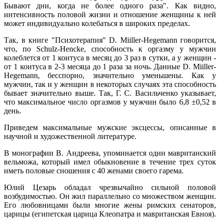
Бывают дни, когда не более одного раза". Как видно,
интенсивность половой жизни и отношение женщины к ней
может индивидуально колебаться в широких пределах.
Так, в книге "Психотерапия" D. Miiller-Hegemann говорится,
что, по Schulz-Hencke, способность к оргазму у мужчин
колеблется от 1 коитуса в месяц до 3 раз в сутки, а у женщин -
от 1 коитуса в 2-3 месяца до 1 раза за ночь. Данные D. Miiller-
Hegemann, бесспорно, значительно уменьшены. Как у
мужчин, так и у женщин в некоторых случаях эта способность
бывает значительно выше. Так, Г. С. Васильченко указывает,
что максимальное число оргазмов у мужчин было 6,8 ±0,52 в
день.
Приведем максимальные мужские эксцессы, описанные в
научной и художественной литературе.
В монографии В. Андреева, упоминается один мавританский
вельможа, который имел обыкновение в течение трех суток
иметь половые сношения с 40 женами своего гарема.
Юлий Цезарь обладал чрезвычайно сильной половой
возбудимостью. Он жил параллельно со множеством женщин.
Его любовницами были многие жены римских сенаторов,
царицы (египетская царица Клеопатра и мавританская Евноя).