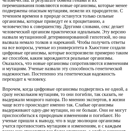
человечества. В результате обмена генами и их
перемешивания появляются новые организмы, которые менее
подвержены опасным мутациям, нежели их прародители. С
течением времени в природе останутся только сильные
организмы, которые приведут ее к процветанию, а
человечество к совершенству. Другими словами, секс делает
человеческий организм практически идеальным. Эту версию
назвали мутационной детерминированной гипотезой, но она
вызвала немало толков и нареканий. Чтобы получить ответы
на все вопросы, ученые из университета в Хьюстоне создали
цифровые организмы, которые воспроизвели примерно таким
же способом, каким зарождаются реальные организмы.
Оказалось, что новые организмы сопротивляются изменениям
и мутациям. Ученые назвали эту способность генетической
надежностью. Постепенно эта генетическая надежность
переходит к человеку.
Впрочем, когда цифровые организмы подверглись не одной, а
сразу нескольким мутациям, то они погибли, так сказать, не
выдержали мощного напора. По мнению экспертов, в жизни
чаще всего происходит именно так. Слабые организмы
выдерживают одну-две мутации, но не больше. Они не могут
приспособиться к природным изменениям и погибают. Но
ученые пришли к выводу, что в ходе эволюции организмы
учатся противостоять мутациям и изменениям, и с каждым