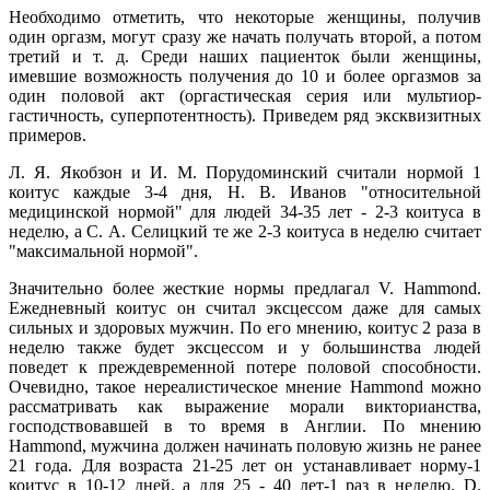
Необходимо отметить, что некоторые женщины, получив
один оргазм, могут сразу же начать получать второй, а потом
третий и т. д. Среди наших пациенток были женщины,
имевшие возможность получения до 10 и более оргазмов за
один половой акт (оргастическая серия или мультиор-
гастичность, суперпотентность). Приведем ряд эксквизитных
примеров.
Л. Я. Якобзон и И. М. Порудоминский считали нормой 1
коитус каждые 3-4 дня, Н. В. Иванов "относительной
медицинской нормой" для людей 34-35 лет - 2-3 коитуса в
неделю, а С. А. Селицкий те же 2-3 коитуса в неделю считает
"максимальной нормой".
Значительно более жесткие нормы предлагал V. Hammond.
Ежедневный коитус он считал эксцессом даже для самых
сильных и здоровых мужчин. По его мнению, коитус 2 раза в
неделю также будет эксцессом и у большинства людей
поведет к преждевременной потере половой способности.
Очевидно, такое нереалистическое мнение Hammond можно
рассматривать как выражение морали викторианства,
господствовавшей в то время в Англии. По мнению
Hammond, мужчина должен начинать половую жизнь не ранее
21 года. Для возраста 21-25 лет он устанавливает норму-1
коитус в 10-12 дней, а для 25 - 40 лет-1 раз в неделю. D.