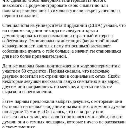
Что сделать, чтобы наверняка заинтересовать нового
знакомого? Продемонстрировать свою симпатию или
показать равнодушие? Психологи узнали секрет успешного
первого свидания.
Специалисты из университета Вирджинии (США) узнали, что
на первом свидании никогда не следует открыто
демонстрировать свою симпатию и страстный интерес к
собеседнику. Эмоциональная дистанция (когда твой новый
кавалер не знает, как ты к нему относишься) заставляет
собеседника думать о тебе больше, а значит, ты становишься
для него более привлекательной.
Данные выводы были подтверждены в ходе эксперимента с
участием 50 студентов. Парням сказали, что несколько
девушек посетили их странички в социальных сетях. Якобы
некоторые девушки высказали явную симпатию в их адрес,
другим они понравились, но меньше, а третьи никак не
выразили своего мнения.
Затем парням предложили выбрать девушек, с которыми они
бы пошли на первое свидание и назвать тех, о ком они думали
последние 15 минут. Оказалось, что на встречу они
согласились с теми, кто заочно признался им в любви, но вот
думали они о темных лошадках, которые ничего не рассказали
о своих эмоциях.