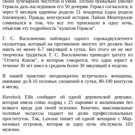
своей лучезарной чистотой и умом. Теспий буквально умолял
Геракла дать наследников его 50 дочерям. Геракл согласился, и
через 9 месяцев царевны родили 51 младенца (одна родила
близнецов). Правда, венгерский историк Лайош Мештерхази
сомневался в том, что все это произошло в одну ночь,
объясняя эту подробность "культом Геракла".
Г. С. Васильченко наблюдал одного сорокадвухлетнего
скульптора, который на протяжении многих лет должен был
иметь не менее 6-7 эякуляций в сутки. Без этого он не мог
творчески трудиться. Г. С. Васильченко приводит цитату из
"Отчета Кинзи", в котором говорится, что один юрист в
течение 30 лет имел в среднем более 30 эякуляций в неделю.
В нашей практике неоднократно встречались женщины,
имевшие до 8-10 половых сношений в сутки, 80-100 коитусов
в месяц.
Havelock Ellis сообщает об одной деревенской девушке,
которая имела coitus подряд с 25 парнями и мальчиками без
всякого вреда для своей психики. Конечно, максимальные
половые эксцессы падают на долю профессиональных
проституток. Так, Lawson пишет об одной женщине с Мар-
кизовых островов, которая за одну ночь обслужила 103
мужчин.