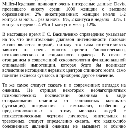
Miiller-Hegemann приводит очень интересные данные Davis,
проведшего анкету среди 1000 женщин с высшим
образованием: 2% анкетированных женщин имели 1-2
коитуса за ночь, 1 раз за ночь - 8%, 2 коитуса в неделю - 33%. 1
коитус в неделю - 45% и 1 коитус в месяц- 12%.
В настоящее время Г. С. Васильченко справедливо указывает
на то, что значительный диапазон интенсивности половой
жизни является нормой, потому что сама интенсивность
зависит от очень многих причин биологического,
психологического и социального характера. В связи с
отрицанием в современной сексопатологии функциональной
спинальной импотенции, которая будто бы возникает
вследствие истощения нервных центров спинного мозга, само
понятие эксцесса сузилось и приобрело другое значение.
То же самое следует сказать и о современных взглядах на
онанизм. Не отрицая некоторых неблагоприятных
психологических последствий онанизма в виде
отгораживания онаниста от социальных контактов
(аутизация), погружения в самоанализ, особенно у
предрасположенных к этому молодых людей с
психастеническими чертами личности, мнительных и
тревожных, следует определенно сказать, что каких-либо
болезненных явлений онанизм не вызывает и обычно