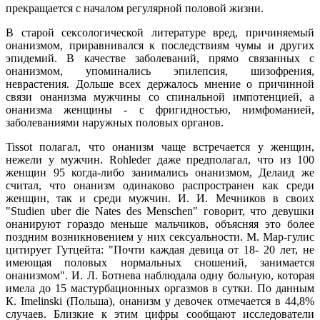
прекращается с началом регулярной половой жизни.
В старой сексологической литературе вред, причиняемый
онанизмом, приравнивался к последствиям чумы и других
эпидемий. В качестве заболеваний, прямо связанных с
онанизмом, упоминались эпилепсия, шизофрения,
неврастения. Дольше всех держалось мнение о причинной
связи онанизма мужчины со спинальной импотенцией, а
онанизма женщины - с фригидностью, нимфоманией,
заболеваниями наружных половых органов.
Tissot полагал, что онанизм чаще встречается у женщин,
нежели у мужчин. Rohleder даже предполагал, что из 100
женщин 95 когда-либо занимались онанизмом, Делаид же
считал, что онанизм одинаково распространен как среди
женщин, так и среди мужчин. И. И. Мечников в своих
"Studien uber die Nates des Menschen" говорит, что девушки
онанируют гораздо меньше мальчиков, объясняя это более
поздним возникновением у них сексуальности. М. Мар-гулис
цитирует Гутцейта: "Почти каждая девица от 18- 20 лет, не
имеющая половых нормальных сношений, занимается
онанизмом". И. Л. Ботнева наблюдала одну больную, которая
имела до 15 мастурбационных оргазмов в сутки. По данным
К. Imelinski (Польша), онанизм у девочек отмечается в 44,8%
случаев. Близкие к этим цифры сообщают исследователи