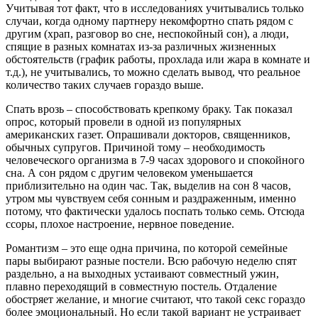
Учитывая тот факт, что в исследованиях учитывались только
случаи, когда одному партнеру некомфортно спать рядом с
другим (храп, разговор во сне, неспокойный сон), а люди,
спящие в разных комнатах из-за различных жизненных
обстоятельств (график работы, прохлада или жара в комнате и
т.д.), не учитывались, то можно сделать вывод, что реальное
количество таких случаев гораздо выше.
Спать врозь – способствовать крепкому браку. Так показал
опрос, который провели в одной из популярных
американских газет. Опрашивали докторов, священников,
обычных супругов. Причиной тому – необходимость
человеческого организма в 7-9 часах здорового и спокойного
сна. А сон рядом с другим человеком уменьшается
приблизительно на один час. Так, выделив на сон 8 часов,
утром мы чувствуем себя сонным и раздраженным, именно
потому, что фактически удалось поспать только семь. Отсюда
ссоры, плохое настроение, нервное поведение.
Романтизм – это еще одна причина, по которой семейные
пары выбирают разные постели. Всю рабочую неделю спят
раздельно, а на выходных устаивают совместный ужин,
плавно переходящий в совместную постель. Отдаление
обостряет желание, и многие считают, что такой секс гораздо
более эмоциональный. Но если такой вариант не устраивает