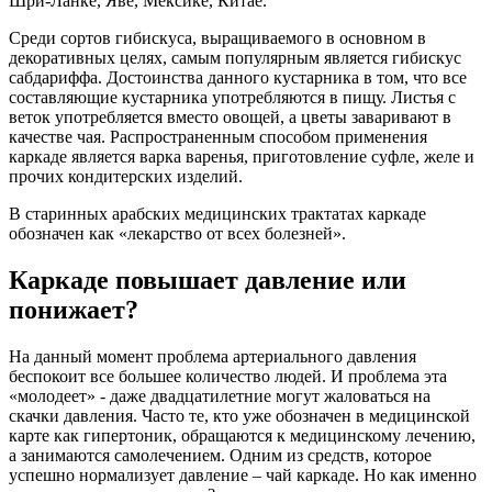
Шри-Ланке, Яве, Мексике, Китае.
Среди сортов гибискуса, выращиваемого в основном в
декоративных целях, самым популярным является гибискус
сабдариффа. Достоинства данного кустарника в том, что все
составляющие кустарника употребляются в пищу. Листья с
веток употребляется вместо овощей, а цветы заваривают в
качестве чая. Распространенным способом применения
каркаде является варка варенья, приготовление суфле, желе и
прочих кондитерских изделий.
В старинных арабских медицинских трактатах каркаде
обозначен как «лекарство от всех болезней».
Каркаде повышает давление или
понижает?
На данный момент проблема артериального давления
беспокоит все большее количество людей. И проблема эта
«молодеет» - даже двадцатилетние могут жаловаться на
скачки давления. Часто те, кто уже обозначен в медицинской
карте как гипертоник, обращаются к медицинскому лечению,
а занимаются самолечением. Одним из средств, которое
успешно нормализует давление – чай каркаде. Но как именно