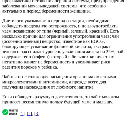
профилактики истощения нервной системы, предупреждения
заболеваний мочевыводящей системы, что особенно
актуально в период беременности женщины.
Диетологи указывают, в период гестации, необходимо
соблюдать предельную осторожность, и не злоупотреблять
чаем независимо от типа (черный, зеленый, красный). Есть
несколько причин для ограничения употребления чаев: чай
(особенно зеленый) вещество, известное как EGCG,
блокирующее усваивание фолиевой кислоты; экстракт
зеленого чая снижает уровень усваивания железа на 25%; чай
содержит теин (кофеин) который в больших количествах
негативно влияет на беременность и увеличивает риск
развития пороков у ребенка.
Чай пьют не только для насыщения организма полезными
микроэлементами и витаминами, а прежде всего для
получения наслаждения от любимого напитка.
Если соблюдать разумную достаточность, то чай с молоком
принесет несомненную пользу будущей маме и малышу.
[
1
], [
2
], [
3
]