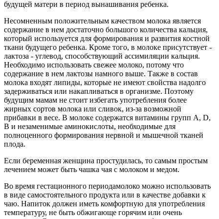
будущей матери в период вынашивания ребенка.
Несомненным положительным качеством молока является
содержание в нем достаточно большого количества кальция,
который используется для формирования и развития костной
ткани будущего ребенка. Кроме того, в молоке присутствует -
лактоза - углевод, способствующий ассимиляции кальция.
Необходимо использовать свежее молоко, потому что
содержание в нем лактозы намного выше. Также в состав
молока входят липиды, которые не имеют свойства надолго
задерживаться или накапливаться в организме. Поэтому
будущим мамам не стоит избегать употребления более
жирных сортов молока или сливок, из-за возможной
прибавки в весе. В молоке содержатся витамины групп A, D,
B и незаменимые аминокислоты, необходимые для
полноценного формирования нервной и мышечной тканей
плода.
Если беременная женщина простудилась, то самым простым
лечением может быть чашка чая с молоком и медом.
Во время гестационного периодамолоко можно использовать
в виде самостоятельного продукта или в качестве добавки к
чаю. Напиток должен иметь комфортную для употребления
температуру, не быть обжигающе горячим или очень