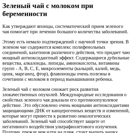
Зеленый чай с молоком при
беременности
Как утверждают японцы, систематический прием зеленого
чая помогает при лечении большого количества заболеваний.
Этому есть немало подтверждений с научной точки зрения. В
зеленом чае содержится комплекс полифенольных
соединений, кахетинов различного действия, что придает чаю
мощный антиоксидантный эффект. Содержащиеся дубильные
вещества, алкалоиды, липиды, аминокислоты, витамины
групп - А, В, С, Е, микроэлементы (кальций, калий, медь,
цинк, марганец, фтор), флавоноиды очень полезны в
сочетании с молоком в период вынашивания ребенка.
Зеленый чай с молоком снижает риск развития
злокачественных опухолей. Международные исследования о
свойствах зеленого чая доказали его противоопухолевое
действие. Это обусловлено очень мощными антиоксидантами
защищающими ДНК от канцерогенных веществ и изменений,
которые могут привести к развитию онкологических
заболеваний. Зеленый чай способствует защите от
негативного воздействия ультрафиолетового излучения.
Поэтому, прежде чем идти на пляж, стоит выпить чашку