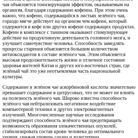
чая объясняется тонизирующим эффектом, оказываемым на
организм, благодаря содержанию кофеина. При этом очень
важно, что кофеин, содержащийся в листьях зелёного чая,
гораздо мягче действует на организм чем кофеин, который
содержится в кофе или других кофеин содержащих продуктах.
Кофеин в комплексе с танином оказывают стимулирующее
действие на продуктивную деятельность головного мозга, и
улучшает самочувствие человека. Способность замедлять
процессы старения объясняется большим количеством
антиоксидантов в составе зелёного чая. Этим объясняется
высокая продолжительность жизни и отличное состояние
здоровья жителей Китая и других юго-восточных стран, где
зелёный чай это уже неотъемлемая часть национальной
культуры.
Содержание в зелёном чае аскорбиновой кислоты значительно
превышает содержание в цитрусовых, что не может не влиять
на полезность зелёного чая. Широко известна способность
зелёного чая нейтрализовать негативное воздействие
компьютерной техники и других электромагнитных
излучений. Многочисленные научные исследования
подтверждают способность зелёного чая предотвращать
возможность образования злокачественных опухолей,
стабилизировать состав крови человека до оптимального
уровня, снижая уровень сахара и холестерина.