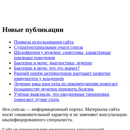
Новые публикации
Правила использования сайта
Супратенториальные очаги глиоза
Шизофрения у мужчин: симптомы, характерные
признаки поведения
Бактерии в моче: диагностика, лечение
Бактерии в моче: что это значит?
Ранний приём антибиотиков нарушает развитие
иммунитета у младенцев
Лечение рака простаты по рекомендациям помогает
большинству мужчин пережить болезнь
Учёные выяснили, что ежедневные тренировки
помогают лучше спать
ilive.com.ua — информационный портал. Материалы сайта
носят ознакомительный характер и не заменяют консультацию
квалифицированного специалиста.
Сайт не предоставляет медицинских консультаций,