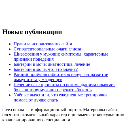
Новые публикации
Правила использования сайта
Супратенториальные очаги глиоза
Шизофрения у мужчин: симптомы, характерные
признаки поведения
Бактерии в моче: диагностика, лечение
Бактерии в моче: что это значит?
Ранний приём антибиотиков нарушает развитие
иммунитета у младенцев
Лечение рака простаты по рекомендациям помогает
большинству мужчин пережить болезнь
Учёные выяснили, что ежедневные тренировки
помогают лучше спать
ilive.com.ua — информационный портал. Материалы сайта
носят ознакомительный характер и не заменяют консультацию
квалифицированного специалиста.