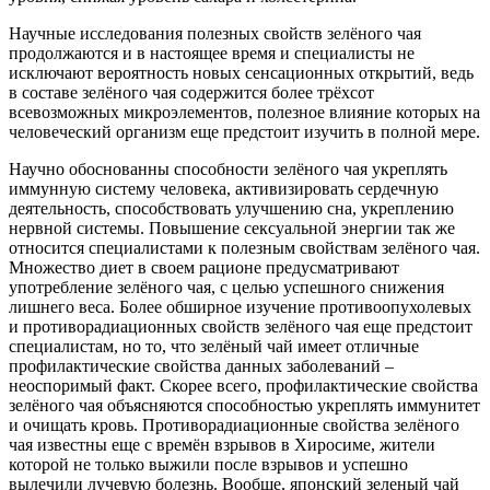
Научные исследования полезных свойств зелёного чая
продолжаются и в настоящее время и специалисты не
исключают вероятность новых сенсационных открытий, ведь
в составе зелёного чая содержится более трёхсот
всевозможных микроэлементов, полезное влияние которых на
человеческий организм еще предстоит изучить в полной мере.
Научно обоснованны способности зелёного чая укреплять
иммунную систему человека, активизировать сердечную
деятельность, способствовать улучшению сна, укреплению
нервной системы. Повышение сексуальной энергии так же
относится специалистами к полезным свойствам зелёного чая.
Множество диет в своем рационе предусматривают
употребление зелёного чая, с целью успешного снижения
лишнего веса. Более обширное изучение противоопухолевых
и противорадиационных свойств зелёного чая еще предстоит
специалистам, но то, что зелёный чай имеет отличные
профилактические свойства данных заболеваний –
неоспоримый факт. Скорее всего, профилактические свойства
зелёного чая объясняются способностью укреплять иммунитет
и очищать кровь. Противорадиационные свойства зелёного
чая известны еще с времён взрывов в Хиросиме, жители
которой не только выжили после взрывов и успешно
вылечили лучевую болезнь. Вообще, японский зеленый чай