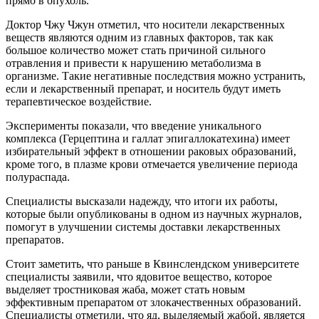
прямо в опухоль.
Доктор Чжу Чжун отметил, что носители лекарственных
веществ являются одним из главных факторов, так как
большое количество может стать причиной сильного
отравления и привести к нарушению метаболизма в
организме. Такие негативные последствия можно устранить,
если и лекарственный препарат, и носитель будут иметь
терапевтическое воздействие.
Эксперименты показали, что введение уникального
комплекса (Герцептина и галлат эпигаллокатехина) имеет
избирательный эффект в отношении раковых образований,
кроме того, в плазме крови отмечается увеличение периода
полураспада.
Специалисты высказали надежду, что итоги их работы,
которые были опубликованы в одном из научных журналов,
помогут в улучшении системы доставки лекарственных
препаратов.
Стоит заметить, что раньше в Квинслендском университете
специалисты заявили, что ядовитое вещество, которое
выделяет тростниковая жаба, может стать новым
эффективным препаратом от злокачественных образований.
Специалисты отметили, что яд, выделяемый жабой, является