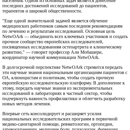
населения. Одной из основных задач является донесение
последних достижений исследований до пациентов,
терапевтов и широкой общественности.
"Еще одной значительной задачей является обучение
медицинских работников самым последним рекомендациям
по лечению и результатам исследований. Основная цель
NetwOArk — объединить всех ключевых участников и создать
прочное сообщество европейских исследователей,
посвященных исследованиям остеоартрита и клиническому
развитию," — говорит профессор Али Мобашери,
координатор научной коммуникации NetwOArk.
В долгосрочной перспективе NetwOArk стремится передать
эти научные знания национальным организациям пациентов с
ОА, клиницистам и политикам, чтобы создать прочную
европейскую исследовательскую платформу. В дополнение к
этому, передать научные знания из экспериментальных
исследований в лабораториях в частный сектор, чтобы
подчеркнуть важность профилактики и облегчить разработку
новых методов лечения.
Впервые сеть консолидирует и расширяет усилия
национальных исследовательских программ в первичной
медико-санитарной помощи, ревматологии, ортопедии,
здравоохранении, медицине боли, психологии, фармации,