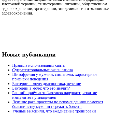
клеточной терапии, физиотерапии, питании, общественном
здравоохранении, эрготерапии, эпидемиологии и экономике
здравоохранения.
Новые публикации
Правила использования сайта
Супратенториальные очаги глиоза
Шизофрения у мужчин: симптомы, характерные
признаки поведения
Бактерии в моче: диагностика, лечение
Бактерии в моче: что это значит?
Ранний приём антибиотиков нарушает развитие
иммунитета у младенцев
Лечение рака простаты по рекомендациям помогает
большинству мужчин пережить болезнь
Учёные выяснили, что ежедневные тренировки