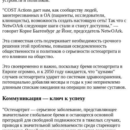
устройств и политиков.
"COST Actions дает нам, как сообществу людей,
заинтересованных в ОА (пациенты, исследователи,
клиницисты), возможность создать настоящую сеть! Так что с
NetwOArk следующие шаги стали и станут доступны," —
говорит Корне Баатенбург де Йонг, председатель NetwOArk.
Эта совместная сеть подчеркивает необходимость срочного
решения этой проблемы, повышая осведомленность
общественности и политиков о серьезности остеоартрита и
его влиянии на общество.
Это своевременно и важно, поскольку бремя остеоартрита в
Европе огромно, и к 2050 году ожидается, что "цунами"
случаев остеоартрита ударит по системам здравоохранения,
потенциально добавляя месяцы и годы к уже неприемлемо
длинным спискам ожидания на операции по замене суставов.
Коммуникация — ключ к успеху
"Остеоартрит — серьезное заболевание, представляющее
значительное глобальное бремя и остающееся основной
преградой для свободной подвижности в тяжелых случаях,
приводя к значительной заболеваемости среди стареющего