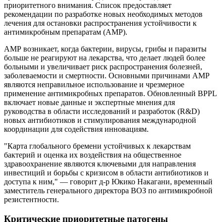
приоритетного внимания. Список предоставляет
рекомендации по разработке новых необходимых методов
лечения для остановки распространения устойчивости к
антимикробным препаратам (АМР).
АМР возникает, когда бактерии, вирусы, грибы и паразиты
больше не реагируют на лекарства, что делает людей более
больными и увеличивает риск распространения болезней,
заболеваемости и смертности. Основными причинами АМР
являются неправильное использование и чрезмерное
применение антимикробных препаратов. Обновленный BPPL
включает новые данные и экспертные мнения для
руководства в области исследований и разработок (R&D)
новых антибиотиков и стимулирования международной
координации для содействия инновациям.
"Карта глобального бремени устойчивых к лекарствам
бактерий и оценка их воздействия на общественное
здравоохранение являются ключевыми для направления
инвестиций и борьбы с кризисом в области антибиотиков и
доступа к ним," — говорит д-р Юкико Накагани, временный
заместитель генерального директора ВОЗ по антимикробной
резистентности.
Критические приоритетные патогены