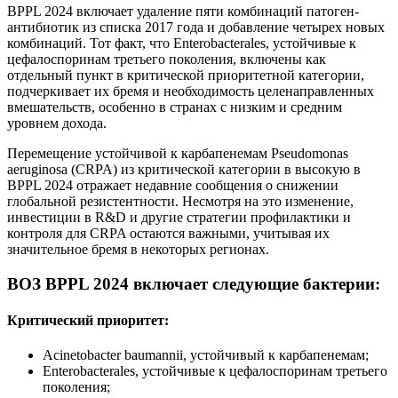
BPPL 2024 включает удаление пяти комбинаций патоген-
антибиотик из списка 2017 года и добавление четырех новых
комбинаций. Тот факт, что Enterobacterales, устойчивые к
цефалоспоринам третьего поколения, включены как
отдельный пункт в критической приоритетной категории,
подчеркивает их бремя и необходимость целенаправленных
вмешательств, особенно в странах с низким и средним
уровнем дохода.
Перемещение устойчивой к карбапенемам Pseudomonas
aeruginosa (CRPA) из критической категории в высокую в
BPPL 2024 отражает недавние сообщения о снижении
глобальной резистентности. Несмотря на это изменение,
инвестиции в R&D и другие стратегии профилактики и
контроля для CRPA остаются важными, учитывая их
значительное бремя в некоторых регионах.
ВОЗ BPPL 2024 включает следующие бактерии:
Критический приоритет:
Acinetobacter baumannii, устойчивый к карбапенемам;
Enterobacterales, устойчивые к цефалоспоринам третьего
поколения;