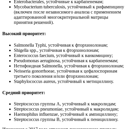
Enterobacterales, устойчивые к карбапенемам;
Mycobacterium tuberculosis, устойчивый к рифампицину
(включен после независимого анализа с применением
адаптированной многокритериальной матрицы
принятия решений).
Высокий приоритет:
Salmonella Typhi, устойчивая к фторхинолонам;
Shigella spp., устойчивая к фторхинолонам;
Enterococcus faecium, устойчивый к ванкомицину;
Pseudomonas aeruginosa, устойчивая к карбапенемам;
Нетифоидная Salmonella, устойчивая к фторхинолонам;
Neisseria gonorrhoeae, устойчивая к цефалоспоринам
третьего поколения и/или фторхинолонам;
Staphylococcus aureus, устойчивый к метициллину.
Средний приоритет:
Streptococcus группы A, устойчивый к макролидам;
Streptococcus pneumoniae, устойчивый к макролидам;
Haemophilus influenzae, устойчивый к ампициллину;
Streptococcus группы B, устойчивый к пенициллину.