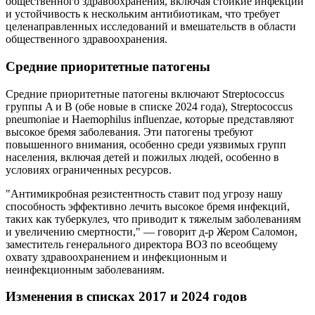
общественного здравоохранения, включая стойкие инфекции
и устойчивость к нескольким антибиотикам, что требует
целенаправленных исследований и вмешательств в области
общественного здравоохранения.
Средние приоритетные патогены
Средние приоритетные патогены включают Streptococcus
группы A и B (обе новые в списке 2024 года), Streptococcus
pneumoniae и Haemophilus influenzae, которые представляют
высокое бремя заболевания. Эти патогены требуют
повышенного внимания, особенно среди уязвимых групп
населения, включая детей и пожилых людей, особенно в
условиях ограниченных ресурсов.
"Антимикробная резистентность ставит под угрозу нашу
способность эффективно лечить высокое бремя инфекций,
таких как туберкулез, что приводит к тяжелым заболеваниям
и увеличению смертности," — говорит д-р Жером Саломон,
заместитель генерального директора ВОЗ по всеобщему
охвату здравоохранением и инфекционным и
неинфекционным заболеваниям.
Изменения в списках 2017 и 2024 годов