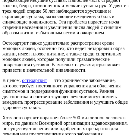
поражающее несущие суставы. Наиболее часто страдают
колени, бедра, позвоночник и мелкие суставы рук. У двух из
трех людей старше 50 лет наблюдаются хрустящие и
скрипящие суставы, вызывающие ежедневную боль и
снижающие подвижность. Эта проблема нарастает из-за
старения населения и увеличения числа людей с сидячим
образом жизни, избыточным весом и ожирением.
Остеоартрит также удивительно распространен среди
молодых людей, особенно тех, кто ведет нездоровый образ
жизни, имеет плохое питание, а также среди спортивных
молодых людей, которые получили травматические
повреждения суставов. В тяжелых случаях артрит может
привести к значительной инвалидности.
В целом,
остеоартрит
— это хроническое заболевание,
которое требует постоянного управления для облегчения
симптомов и поддержания функции суставов. Ранняя
диагностика и соответствующее лечение могут помочь
замедлить прогрессирование заболевания и улучшить общее
здоровье суставов.
Хотя остеоартрит поражает более 500 миллионов человек в
мире, по данным Всемирной организации здравоохранения,
не существует лечения или одобренных препаратов для
лечения или предотвращения этого заболевания.