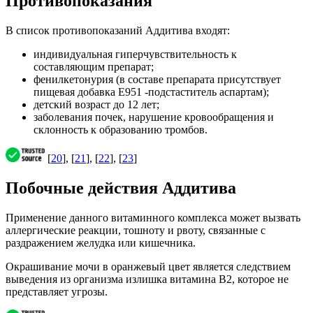
Противопоказания
В список противопоказаний Аддитива входят:
индивидуальная гиперчувствительность к
составляющим препарат;
фенилкетонурия (в составе препарата присутствует
пищевая добавка E951 -подстаститель аспартам);
детский возраст до 12 лет;
заболевания почек, нарушение кровообращения и
склонность к образованию тромбов.
[
20
], [
21
], [
22
], [
23
]
Побочные действия Аддитива
Применение данного витаминного комплекса может вызвать
аллергические реакции, тошноту и рвоту, связанные с
раздражением желудка или кишечника.
Окрашивание мочи в оранжевый цвет является следствием
выведения из организма излишка витамина В2, которое не
представляет угрозы.