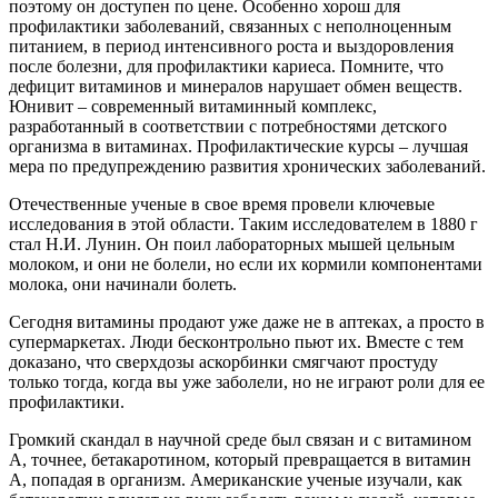
поэтому он доступен по цене. Особенно хорош для
профилактики заболеваний, связанных с неполноценным
питанием, в период интенсивного роста и выздоровления
после болезни, для профилактики кариеса. Помните, что
дефицит витаминов и минералов нарушает обмен веществ.
Юнивит – современный витаминный комплекс,
разработанный в соответствии с потребностями детского
организма в витаминах. Профилактические курсы – лучшая
мера по предупреждению развития хронических заболеваний.
Отечественные ученые в свое время провели ключевые
исследования в этой области. Таким исследователем в 1880 г
стал Н.И. Лунин. Он поил лабораторных мышей цельным
молоком, и они не болели, но если их кормили компонентами
молока, они начинали болеть.
Сегодня витамины продают уже даже не в аптеках, а просто в
супермаркетах. Люди бесконтрольно пьют их. Вместе с тем
доказано, что сверхдозы аскорбинки смягчают простуду
только тогда, когда вы уже заболели, но не играют роли для ее
профилактики.
Громкий скандал в научной среде был связан и с витамином
А, точнее, бетакаротином, который превращается в витамин
А, попадая в организм. Американские ученые изучали, как