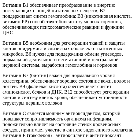
Витамин В1 обеспечивает преобразование в энергию
поступающих с пищей питательных веществ; В2
поддерживает синтез гемоглобина; В3 (никотиновая кислота,
витамин РР) способствует биосинтезу многих гормонов,
обеспечивающих психосоматические реакции и функции
ЦНС.
Витамин В5 необходим для регенерации тканей и защиты
клеток эпидермиса и слизистых оболочек от патогенных
микробов, В6 нужен для поддержания обмена углеводов,
нормальной деятельности вегетативной и центральной
нервной системы, выработки гемоглобина и гормонов.
Витамин В7 (биотин) важен для нормального уровня
холестерина, обеспечивает хорошее состояние кожи, волос и
ногтей. В9 (фолиевая кислота) обеспечивает синтез
аминокислот, белков и ДНК. В12 способствует регенерации
клеток и синтезу клеток крови, обеспечивает устойчивость
структуры нервных волокон.
Витамин С является мощным антиоксидантом, который
повышает сопротивляемость организма инфекциям,
положительно влияет на состояние стенок кровеносных
сосудов, принимает участие в синтезе эндогенного коллагена.
Витамин Е (токоферол) - антиоксидант и антигипоксант -