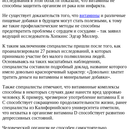
исследования в этой области показали, что витамины не
способны защитить организм от рака или инфаркта.
Не существует доказательств того, что
витамины
и различные
пищевые добавки в будущем могут стать полезными, к тому
же такие профилактические методы не способны
предотвратить проблемы с сердцем и сосудами – так заявил
ведущий исследователь Хопкинс Эдгар Миллер.
К таким заключениям специалисты пришли после того, как
проанализировали 27 разных исследований, в которых
принимало участие без малого полмиллиона людей.
Основываясь на таких масштабных наблюдениях,
специалисты составили подробный доклад, название которого
имело довольно красноречивый характер: «Довольно: хватит
тратить деньги на витамины и минеральные добавки».
Также специалисты отмечают, что витаминные комплексы
способны в некоторых случаях даже нанести вред здоровью
человеку. К примеру, чрезмерное употребление витамина Е и
С способствует сокращению продолжительности жизни, ранее
специалисты из Калифорнийского университета отметили,
что нехватка в организме витамина D способствует развитию
депрессивных состояний.
Человеческий организм не способен самостоятельно