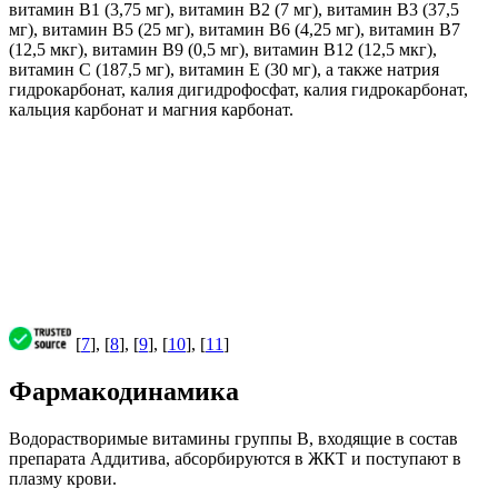
витамин В1 (3,75 мг), витамин В2 (7 мг), витамин В3 (37,5
мг), витамин В5 (25 мг), витамин В6 (4,25 мг), витамин В7
(12,5 мкг), витамин В9 (0,5 мг), витамин В12 (12,5 мкг),
витамин С (187,5 мг), витамин Е (30 мг), а также натрия
гидрокарбонат, калия дигидрофосфат, калия гидрокарбонат,
кальция карбонат и магния карбонат.
[
7
], [
8
], [
9
], [
10
], [
11
]
Фармакодинамика
Водорастворимые витамины группы В, входящие в состав
препарата Аддитива, абсорбируются в ЖКТ и поступают в
плазму крови.