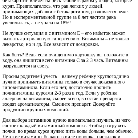
бетакаротин влияет на риск заболеть раком у людей, которые
курят. Предполагалось, что рак легких у людей,
принимающих добавки с бетакаротином, развивается реже.
Но в экспериментальной группе за 8 лет частота рака
увеличилась, а не упала на 18%!
Не лучше ситуация и с витамином Е – его избыток может
вызвать артериальную гипертензию. Витамины – не только
лекарство, но и яд. Все зависит от дозировки.
Как быть? Ведь, если очищенную картошку вы положите в
воду, она лишится всего витамина С за 2-3 часа. Витамины
разрушаются на свету.
Просим родителей учесть – вашему ребенку круглогодично
нужно принимать витамины только в случае доказанного
гиповитаминоза. Если его нет, достаточно пропить
поливитамины курсами 2-3 раза в год. Если у ребенка
аллергия на витамины, скорее всего, в состав препарата
входят ароматизаторы. Смените препарат. Доверяйте
продукции крупных компаний.
Для выбора витаминов нужно внимательно изучить, из чего
состоит каждый витаминный комплекс. Чтобы разгрузить
почки, во время курса нужно пить воды больше, чем обычно.
Детские витамины бывают в виде порошка, пастилок и