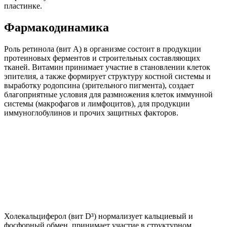
пластинке.
Фармакодинамика
Роль ретинола (вит A) в организме состоит в продукции
протеиновых ферментов и строительных составляющих
тканей. Витамин принимает участие в становлении клеток
эпителия, а также формирует структуру костной системы и
выработку родопсина (зрительного пигмента), создает
благоприятные условия для размножения клеток иммунной
системы (макрофагов и лимфоцитов), для продукции
иммуноглобулинов и прочих защитных факторов.
Холекальциферол (вит D³) нормализует кальциевый и
фосфорный обмен, принимает участие в структурном