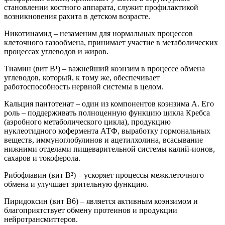
становлении костного аппарата, служит профилактикой
возникновения рахита в детском возрасте.
Никотинамид – незаменим для нормальных процессов
клеточного газообмена, принимает участие в метаболических
процессах углеводов и жиров.
Тиамин (вит B¹) – важнейший коэнзим в процессе обмена
углеводов, который, к тому же, обеспечивает
работоспособность нервной системы в целом.
Кальция пантотенат – один из компонентов коэнзима A. Его
роль – поддерживать полноценную функцию цикла Кребса
(аэробного метаболического цикла), продукцию
нуклеотидного кофермента АТФ, выработку гормональных
веществ, иммуноглобулинов и ацетилхолина, всасывание
нижними отделами пищеварительной системы калий-ионов,
сахаров и токоферола.
Рибофлавин (вит B²) – ускоряет процессы межклеточного
обмена и улучшает зрительную функцию.
Пиридоксин (вит B6) – является активным коэнзимом и
благоприятствует обмену протеинов и продукции
нейротрансмиттеров.