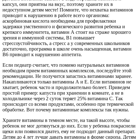
капсул, они приятны на вкус, поэтому храните их в
недоступном детям месте! Помните, что нехватка витаминов
приводит к нарушению в работе всего организма:
аскорбиновая кислота необходима для профилактики
задержки умственного и физического развития ребенка и
крепкого иммунитета, витамин А стоит на страже хорошего
зрения и иммунной системы, В1 повышает
стрессоустойчивость, а стресс а у современных школьников
достаточно, программа в школе очень насыщенная, витамин
В6 приводит к нарушению аппетита.
Если педиатр считает, что помимо натуральных витаминов
необходим прием витаминных комплексов, последуйте этой
рекомендации. Не получится запастись витаминами заранее.
Накапливаются только витамины А и Е. Если витаминов не
хватает, ребенок часто и продолжительно болеет. Приведем
простой пример: капуста при хранении в комнате, а не в
холодильнике через 2 суток теряет 25% витамина С. Так
происходит со всеми продуктами, особенно при термической
обработке. Вот почему витаминные комплексы так нужны.
Храните витамины в темном месте, на такой высоте, чтобы
ребенок не мог дотянуться до них. Если у ребенка покраснели
щеки или появился диатез, ему не подходит данный препарат.
Детям до 4 лет лучше давать витамины в форме сиропа. Детям