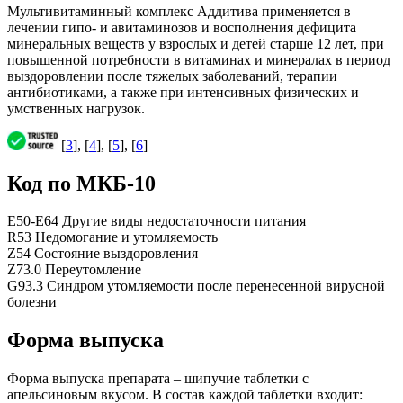
Мультивитаминный комплекс Аддитива применяется в
лечении гипо- и авитаминозов и восполнения дефицита
минеральных веществ у взрослых и детей старше 12 лет, при
повышенной потребности в витаминах и минералах в период
выздоровлении после тяжелых заболеваний, терапии
антибиотиками, а также при интенсивных физических и
умственных нагрузок.
[
3
], [
4
], [
5
], [
6
]
Код по МКБ-10
E50-E64 Другие виды недостаточности питания
R53 Недомогание и утомляемость
Z54 Состояние выздоровления
Z73.0 Переутомление
G93.3 Синдром утомляемости после перенесенной вирусной
болезни
Форма выпуска
Форма выпуска препарата – шипучие таблетки с
апельсиновым вкусом. В состав каждой таблетки входит: