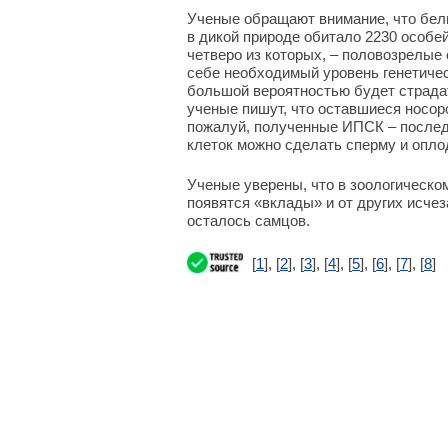
Ученые обращают внимание, что белы
в дикой природе обитало 2230 особей 
четверо из которых, – половозрелые
себе необходимый уровень генетичес
большой вероятностью будет страдат
ученые пишут, что оставшиеся носоро
пожалуй, полученные ИПСК – послед
клеток можно сделать сперму и опло
Ученые уверены, что в зоологическо
появятся «вклады» и от других исче
осталось самцов.
[
1
], [
2
], [
3
], [
4
], [
5
], [
6
], [
7
], [
8
]