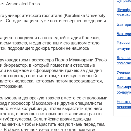
Супрате
ет Associated Press.
Шизофре
 университетского госпиталя (Karolinska University
признак
юня. Сегодня пациент уже почти совершенно здоров и
Бактери
Бактери
пациент находился на последней стадии болезни,
ла ему трахею, и единственным его шансом стало
Ранний 
т.к. подходящего донора трахеи не нашлось.
иммунит
Лечение
руководством профессора Паоло Маккиарини (Paolo
помогае
и и биореактор, в который поместили стволовые
сли на каркасе и сформировали трахею за два дня
Учёные 
кого подхода состоит в том, что искусственный
помогаю
клеток человека, которому потом пересаживается,
отторжения.
Биомарк
обнаруж
ользовали донорскую трахею вместе со стволовыми
Новые 
азад профессор Маккиарини и другие специалисты
ленака
ного мозга колумбийца, чтобы вырастить для него
леток, с помощью которых восстановили трахею
 туберкулезом. Бельгийские врачи однажды
пациентки, чтобы нарастить новую ткань перед тем,
. В обоих случаях из-за того, что для покрытия