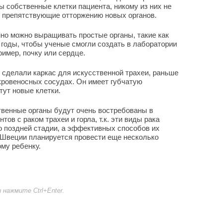
ы собственные клетки пациента, никому из них не
, препятствующие отторжению новых органов.
нно можно выращивать простые органы, такие как
 годы, чтобы ученые смогли создать в лаборатории
ример, почку или сердце.
 сделали каркас для искусственной трахеи, раньше
кровеносных сосудах. Он имеет губчатую
тут новые клетки.
твенные органы будут очень востребованы в
ов с раком трахеи и горла, т.к. эти виды рака
 поздней стадии, а эффективных способов их
в Швеции планируется провести еще несколько
ому ребенку.
нажмите Ctrl+Enter.