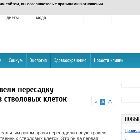
им сайтом, вы соглашаетесь с правилами в отношении
Питание и
Красота и
Отношения
Спорт
О портале
диеты
мода
и
Социум
Экология
Здравоохранение
Новости клиник
вели пересадку
з стволовых клеток
A
A
A
НОВЫЕ
Правила
хеальным раком врачи пересадили новую трахею,
ственных стволовых клеток. Это была первая