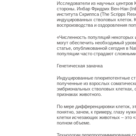
Исследователи из научных центров 
стороны. Инбар Фридрих Вен-Нан (Inb
института Скриппса (The Scripps Rese
индуцированных стволовых клеток. 
воспроизводства и оздоровления поп
«Численность популяций некоторых 
могут обеспечить необходимый урове
статье, опубликованной сегодня в Na
популяции часто страдают сложными
Генетическая заначка
Индуцированные плюрипотентные ств
полученные из взрослых соматических
эмбриональных стволовых клетках, 
признаках животного.
По мере дифференцировки клеток, эт
понятно, зачем, к примеру, глазу ну
клетки исчезающих животных – это «
полном объеме.
Технологии перепрограммирования с