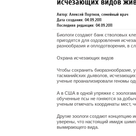
исчезающих видов жи
Автор: Алексей Портнов, семейный врач
Дата создания: 04.09.2011
Последняя редакция: 04.09.2011
Биологи создают банк стволовых кл
пригодятся для оздоровления исчеза
разнообразия и оплодотворения, в сл
Охрана исчезающих видов
Чтобы сохранить биоразнообразие, уч
тасманийских дьяволов, исчезающих 
ученые проанализировали геномы одн
А в США в одной упряжке с зоологам
обученные псы не гоняются за добыч
ученым отмечать координаты мест, ч
Другие зоологи создают концепцию 
уверены, что настоящий имидж шимпа
вымирающего вида.