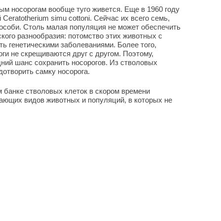
м носорогам вообще туго живется. Еще в 1960 году
Ceratotherium simu cottoni. Сейчас их всего семь,
 особи. Столь малая популяция не может обеспечить
кого разнообразия: потомство этих животных с
ь генетическими заболеваниями. Более того,
ги не скрещиваются друг с другом. Поэтому,
ний шанс сохранить носорогов. Из стволовых
дотворить самку носорога.
м банке стволовых клеток в скором времени
зающих видов животных и популяций, в которых не