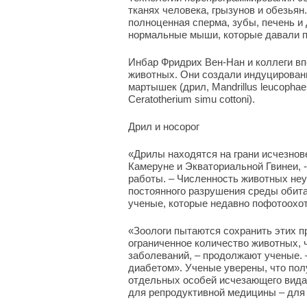
тканях человека, грызунов и обезья
полноценная сперма, зубы, печень и
нормальные мыши, которые давали п
Инбар Фридрих Вен-Нан и коллеги вп
животных. Они создали индуцирован
мартышек (дрил, Mandrillus leucophae
Ceratotherium simu cottoni).
Дрил и носорог
«Дрилы находятся на грани исчезнове
Камеруне и Экваториальной Гвинеи, 
работы. – Численность животных неу
постоянного разрушения среды обита
ученые, которые недавно пофотоохот
«Зоологи пытаются сохранить этих п
ограниченное количество животных, 
заболеваний, – продолжают ученые. 
диабетом». Ученые уверены, что по
отдельных особей исчезающего вида
для репродуктивной медицины – для 