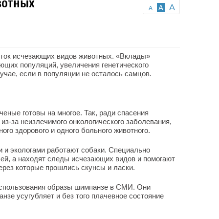
вотных
A
A
A
еток исчезающих видов животных. «Вклады»
ющих популяций, увеличения генетического
учае, если в популяции не осталось самцов.
еные готовы на многое. Так, ради спасения
из-за неизлечимого онкологического заболевания,
ого здорового и одного больного животного.
и и экологами работают собаки. Специально
ей, а находят следы исчезающих видов и помогают
ерез которые прошлись скунсы и ласки.
использования образы шимпанзе в СМИ. Они
нзе усугубляет и без того плачевное состояние