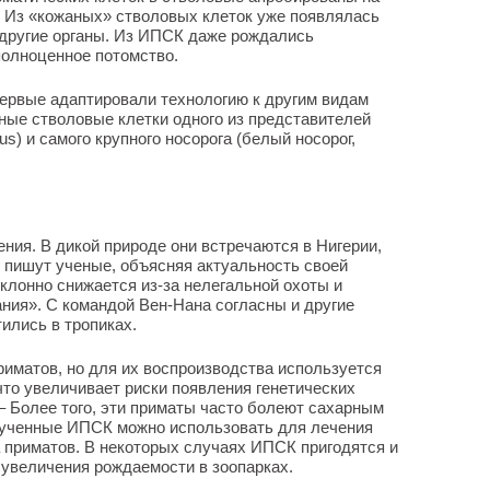
н. Из «кожаных» стволовых клеток уже появлялась
 другие органы. Из ИПСК даже рождались
олноценное потомство.
ервые адаптировали технологию к другим видам
ные стволовые клетки одного из представителей
us) и самого крупного носорога (белый носорог,
ния. В дикой природе они встречаются в Нигерии,
- пишут ученые, объясняя актуальность своей
клонно снижается из-за нелегальной охоты и
ния». С командой Вен-Нана согласны и другие
ились в тропиках.
риматов, но для их воспроизводства используется
что увеличивает риски появления генетических
– Более того, эти приматы часто болеют сахарным
лученные ИПСК можно использовать для лечения
 приматов. В некоторых случаях ИПСК пригодятся и
увеличения рождаемости в зоопарках.