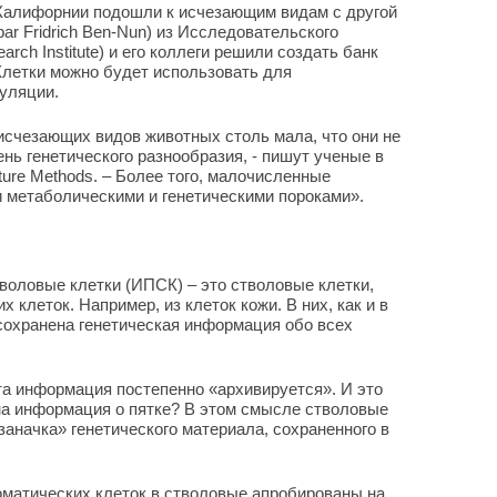
Калифорнии подошли к исчезающим видам с другой
ar Fridrich Ben-Nun) из Исследовательского
arch Institute) и его коллеги решили создать банк
Клетки можно будет использовать для
уляции.
исчезающих видов животных столь мала, что они не
нь генетического разнообразия, - пишут ученые в
ture Methods. – Более того, малочисленные
 метаболическими и генетическими пороками».
оловые клетки (ИПСК) – это стволовые клетки,
 клеток. Например, из клеток кожи. В них, как и в
сохранена генетическая информация обо всех
а информация постепенно «архивируется». И это
жна информация о пятке? В этом смысле стволовые
заначка» генетического материала, сохраненного в
оматических клеток в стволовые апробированы на