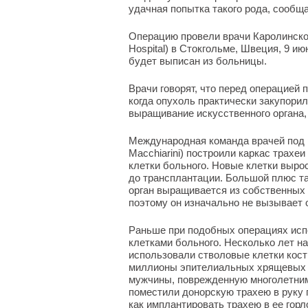
удачная попытка такого рода, сообща
Операцию провели врачи Каролинского
Hospital) в Стокгольме, Швеция, 9 и
будет выписан из больницы.
Врачи говорят, что перед операцией 
когда опухоль практически закупори
выращивание искусственного органа, 
Международная команда врачей под 
Macchiarini) построили каркас трахе
клетки больного. Новые клетки выро
до трансплантации. Большой плюс та
орган выращивается из собственных 
поэтому он изначально не вызывает 
Раньше при подобных операциях исп
клетками больного. Несколько лет н
использовали стволовые клетки кост
миллионы эпителиальных хрящевых к
мужчины, поврежденную многолетним
поместили донорскую трахею в руку 
как имплантировать трахею в ее горло