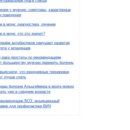
нториальные очаги глиоза
ния у мужчин: симптомы, характерные
и поведения
и в моче: диагностика, лечение
и в моче: что это значит?
приём антибиотиков нарушает развитие
ета у младенцев
 рака простаты по рекомендациям
т большинству мужчин пережить болезнь
выяснили, что ежедневные тренировки
т лучше спать
еры болезни Альцгеймера в мозге можно
ить уже в среднем возрасте
рекомендации ВОЗ: инъекционный
павир для профилактики ВИЧ