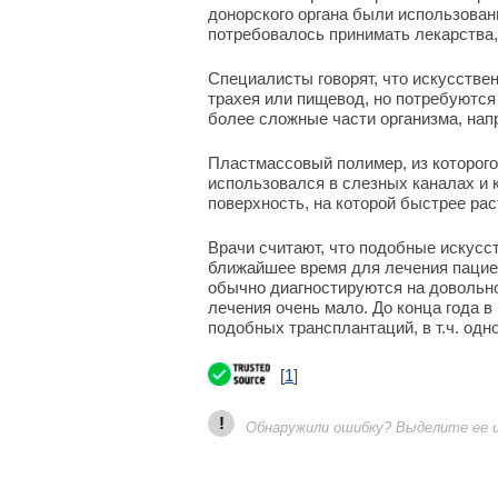
донорского органа были использован
потребовалось принимать лекарства
Специалисты говорят, что искусстве
трахея или пищевод, но потребуются
более сложные части организма, нап
Пластмассовый полимер, из которого
использовался в слезных каналах и 
поверхность, на которой быстрее рас
Врачи считают, что подобные искусс
ближайшее время для лечения пациент
обычно диагностируются на довольно
лечения очень мало. До конца года 
подобных трансплантаций, в т.ч. одн
[
1
]
!
Обнаружили ошибку? Выделите ее и 