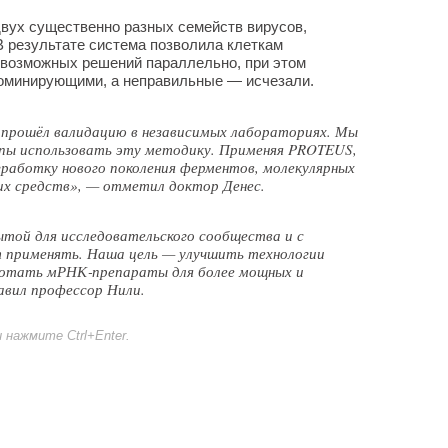
вух существенно разных семейств вирусов,
В результате система позволила клеткам
возможных решений параллельно, при этом
оминирующими, а неправильные — исчезали.
прошёл валидацию в независимых лабораториях. Мы
ппы использовать эту методику. Применяя PROTEUS,
работку нового поколения ферментов, молекулярных
х средств», — отметил доктор Денес.
той для исследовательского сообщества и с
т применять. Наша цель — улучшить технологии
ботать мРНК‑препараты для более мощных и
авил профессор Нили.
нажмите Ctrl+Enter.