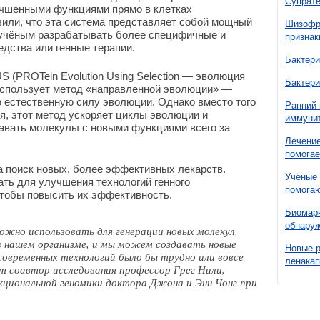
Супрате
учшенными функциями прямо в клетках
или, что эта система представляет собой мощный
Шизофре
 учёным разрабатывать более специфичные и
признак
дства или генные терапии.
Бактери
(PROTein Evolution Using Selection — эволюция
Бактери
 использует метод «направленной эволюции» —
 естественную силу эволюции. Однако вместо того
Ранний 
я, этот метод ускоряет циклы эволюции и
иммунит
давать молекулы с новыми функциями всего за
Лечение
помогае
а поиск новых, более эффективных лекарств.
Учёные 
ть для улучшения технологий генного
помогаю
чтобы повысить их эффективность.
Биомарк
обнаруж
жно использовать для генерации новых молекул,
 нашем организме, и мы можем создавать новые
Новые 
современных технологий было бы трудно или вовсе
ленака
т соавтор исследования профессор Грег Нили,
циональной геномики доктора Джона и Энн Чонг при