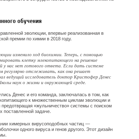
нного обучения
правленной эволюции, впервые реализованная в
ой премии по химии в 2018 году.
юции изменило ход биохимии. Теперь, с помощью
ировать клетку млекопитающего на решение
ой у нас нет готового ответа. Если дать системе
м регулярно отслеживать, как она решает
зал ведущий исследователь доктор Кристофер Денес
Школы наук о жизни и окружающей среде.
улись Денес и его команда, заключалась в том, как
екопитающего к множественным циклам эволюции и
и предотвращая «жульничество» системы с поиском
х поставленной задаче.
ании химерных вирусоподобных частиц —
болочки одного вируса и генов другого. Этот дизайн
мы.