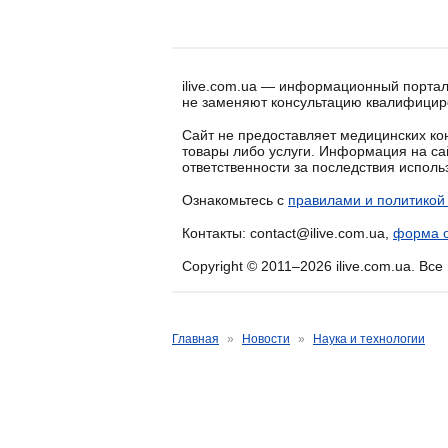
ilive.com.ua — информационный портал
не заменяют консультацию квалифицир
Сайт не предоставляет медицинских кон
товары либо услуги. Информация на са
ответственности за последствия испол
Ознакомьтесь с
правилами и политикой
Контакты: contact@ilive.com.ua,
форма о
Copyright © 2011–2026 ilive.com.ua. Вс
Главная
»
Новости
»
Наука и технологии
Даже умеренное потре
ультраобработанных п
повышает риск хронич