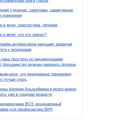
нториальные очаги глиоза
ния у мужчин: симптомы, характерные
и поведения
и в моче: диагностика, лечение
и в моче: что это значит?
приём антибиотиков нарушает развитие
ета у младенцев
 рака простаты по рекомендациям
т большинству мужчин пережить болезнь
выяснили, что ежедневные тренировки
т лучше спать
еры болезни Альцгеймера в мозге можно
ить уже в среднем возрасте
рекомендации ВОЗ: инъекционный
павир для профилактики ВИЧ