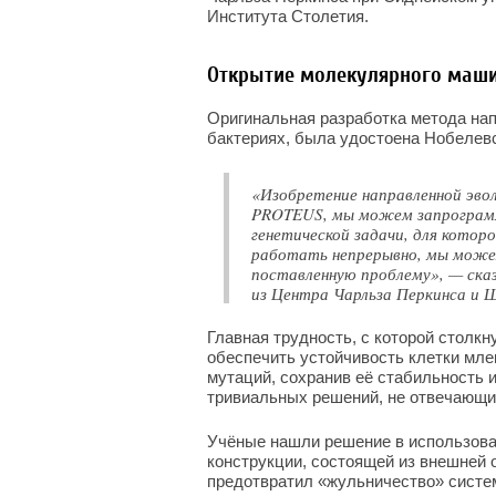
Института Столетия.
Открытие молекулярного маши
Оригинальная разработка метода на
бактериях, была удостоена Нобелевск
«Изобретение направленной эвол
PROTEUS, мы можем запрограмм
генетической задачи, для котор
работать непрерывно, мы може
поставленную проблему», — ска
из Центра Чарльза Перкинса и 
Главная трудность, с которой столкн
обеспечить устойчивость клетки мл
мутаций, сохранив её стабильность 
тривиальных решений, не отвечающи
Учёные нашли решение в использов
конструкции, состоящей из внешней о
предотвратил «жульничество» систе