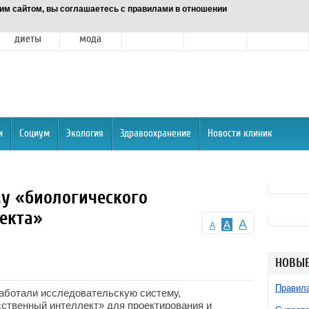
им сайтом, вы соглашаетесь с правилами в отношении
Питание и
Красота и
Отношения
Спорт
О портале
диеты
мода
и
Социум
Экология
Здравоохранение
Новости клиник
му «биологического
екта»
A
A
A
НОВЫЕ
Правила
аботали исследовательскую систему,
ственный интеллект» для проектирования и