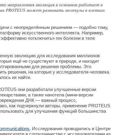
что направленная эволюция в основном работает в
как PROTEUS может развивать молекулы в клетках
ачи с неопределённым решением — подобно тому,
платформу искусственного интеллекта. Например,
к эффективно «отключить» ген болезни в теле
енную эволюцию для исследования миллионов
орые ещё не существуют в природе, и находит
аптированными для решения проблемы. Это
ить решения, на которые у исследователя‑человека
лось их найти.
ROTEUS они разработали улучшенные версии
лекарствами, а также нанотела (мини‑версии
повреждения ДНК — важный процесс,
ако, как подчеркнули авторы, применение PROTEUS
использовать для улучшения функций большинства
ommunications
. Исследования проводились в Центре
иверситете в сотрудничестве с исследователями из