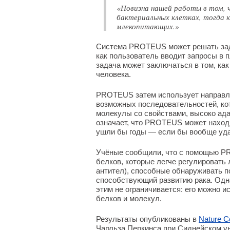
«Новизна нашей работы в том, 
бактериальных клетках, тогда 
млекопитающих.»
Система PROTEUS может решать зад
как пользователь вводит запросы в 
задача может заключаться в том, ка
человека.
PROTEUS затем использует направл
возможных последовательностей, кот
молекулы со свойствами, высоко ад
означает, что PROTEUS может наход
ушли бы годы — если бы вообще уда
Учёные сообщили, что с помощью P
белков, которые легче регулировать 
антител), способные обнаруживать 
способствующий развитию рака. Одн
этим не ограничивается: его можно 
белков и молекул.
Результаты опубликованы в
Nature C
Чарльза Перкинса при Сиднейском ун