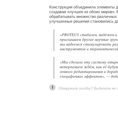
Конструкция объединила элементы д
создавая «лучшее из обоих миров». 
обрабатывать множество различных 
улучшенные решения становились д
«PROTEUS стабилен, надёжен и 
приглашаем другие научные гру
мы надеемся стимулировать раз
инструментов и терапевтически
«Мы сделали эту систему откры
нетерпением ждём, как её буду
генного редактирования и дора
специфичных эффектов», — доб
!
Обнаружили ошибку? Выделите ее и 