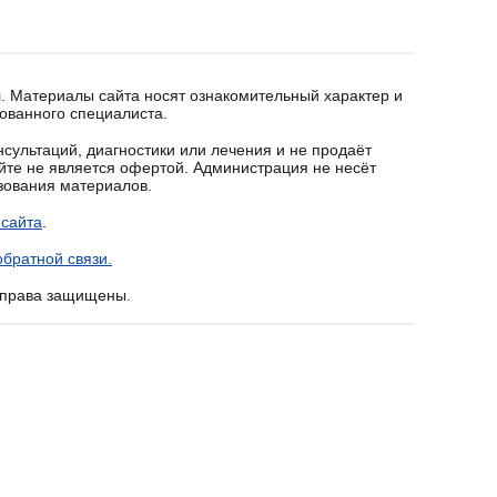
. Материалы сайта носят ознакомительный характер и
ованного специалиста.
сультаций, диагностики или лечения и не продаёт
йте не является офертой. Администрация не несёт
ьзования материалов.
 сайта
.
братной связи.
е права защищены.
бление
родуктов
A
A
A
еских заболеваний