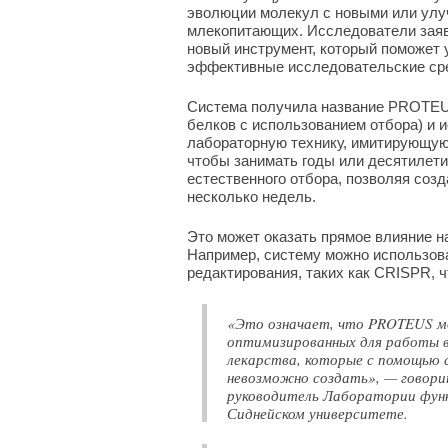
эволюции молекул с новыми или ул
млекопитающих. Исследователи заяв
новый инструмент, который поможет
эффективные исследовательские сре
Система получила название PROTEUS 
белков с использованием отбора) и
лабораторную технику, имитирующую
чтобы занимать годы или десятилети
естественного отбора, позволяя соз
несколько недель.
Это может оказать прямое влияние н
Например, систему можно использова
редактирования, таких как CRISPR, 
«Это означает, что PROTEUS мо
оптимизированных для работы в
лекарства, которые с помощью 
невозможно создать», — говори
руководитель Лаборатории функ
Сиднейском университете.