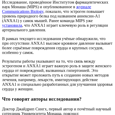
Исследование, проведённое Институтом фармацевтических
наук Монаша (MIPS) и опубликованное в
журнале
Communications Biology
, показало, что эстроген повышает
уровень природного белка под названием аннексин-A1
(ANXA1) у самок мышей. Ранее команда MIPS уже
установила
, что ANXA1 играет ключевую роль в регуляции
артериального давления.
В рамках текущего исследования учёные обнаружили, что
при отсутствии ANXA1 высокое кровяное давление вызывает
более серьёзные повреждения сердца и крупных сосудов,
особенно у самок.
Результаты работы указывают на то, что связь между
эстрогеном и ANXA1 играет важную роль в защите женского
сердца от повреждений, вызванных гипертонией. Это
открытие может проложить путь к созданию новых методов
лечения, например, лекарств, имитирующих действие
ANXA1 и специально разработанных для улучшения здоровья
сердца у женщин.
Что говорят авторы исследования?
Доктор Джайдрип Сингх, первый автор и почётный научный
сотрудник Университета Монаша, пояснил: