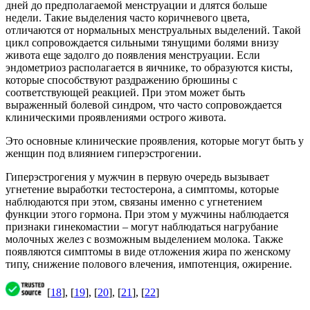
дней до предполагаемой менструации и длятся больше
недели. Такие выделения часто коричневого цвета,
отличаются от нормальных менструальных выделений. Такой
цикл сопровождается сильными тянущими болями внизу
живота еще задолго до появления менструации. Если
эндометриоз располагается в яичнике, то образуются кисты,
которые способствуют раздражению брюшины с
соответствующей реакцией. При этом может быть
выраженный болевой синдром, что часто сопровождается
клиническими проявлениями острого живота.
Это основные клинические проявления, которые могут быть у
женщин под влиянием гиперэстрогении.
Гиперэстрогения у мужчин в первую очередь вызывает
угнетение выработки тестостерона, а симптомы, которые
наблюдаются при этом, связаны именно с угнетением
функции этого гормона. При этом у мужчины наблюдается
признаки гинекомастии – могут наблюдаться нагрубание
молочных желез с возможным выделением молока. Также
появляются симптомы в виде отложения жира по женскому
типу, снижение полового влечения, импотенция, ожирение.
[
18
], [
19
], [
20
], [
21
], [
22
]