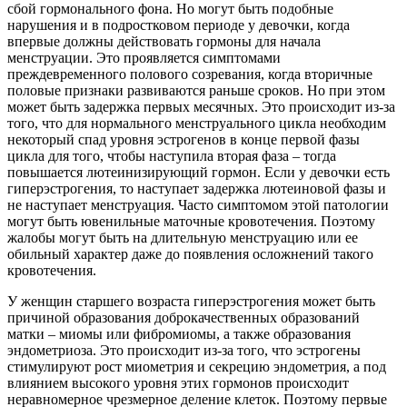
сбой гормонального фона. Но могут быть подобные
нарушения и в подростковом периоде у девочки, когда
впервые должны действовать гормоны для начала
менструации. Это проявляется симптомами
преждевременного полового созревания, когда вторичные
половые признаки развиваются раньше сроков. Но при этом
может быть задержка первых месячных. Это происходит из-за
того, что для нормального менструального цикла необходим
некоторый спад уровня эстрогенов в конце первой фазы
цикла для того, чтобы наступила вторая фаза – тогда
повышается лютеинизирующий гормон. Если у девочки есть
гиперэстрогения, то наступает задержка лютеиновой фазы и
не наступает менструация. Часто симптомом этой патологии
могут быть ювенильные маточные кровотечения. Поэтому
жалобы могут быть на длительную менструацию или ее
обильный характер даже до появления осложнений такого
кровотечения.
У женщин старшего возраста гиперэстрогения может быть
причиной образования доброкачественных образований
матки – миомы или фибромиомы, а также образования
эндометриоза. Это происходит из-за того, что эстрогены
стимулируют рост миометрия и секрецию эндометрия, а под
влиянием высокого уровня этих гормонов происходит
неравномерное чрезмерное деление клеток. Поэтому первые