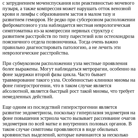
с затруднением мочеиспускания или реактивностью мочевого
пузыря, а также компрессия может нарушать отток венозной
крови и лимфы с образованием застоя в малом тазу и
развитием геморроя. Не редко при субсерозном расположении
фиброматозного узла наблюдается местная неврологическая
симптоматика из-за компрессии нервных структур с
развитием расстройств по типу парестезий или остеохондроза
поясничного отдела позвоночника. Тогда очень важно
правильно диагностировать патологию, а не лечить эти
неврологические расстройства.
При субмукозном расположении узла местные проявления
более выражены. Могут наблюдаться метрорагии, особенно на
фоне задержки второй фазы цикла. Часто бывает
травмирование такого узла. Особенностью клиники миомы на
фоне гиперэстрогении, что в таком случае является
абсолютной, является быстрый рост такой миомы, что требует
немедленных действий.
Еще одним из последствий гиперэстрогении является
развитие эндометриоза, поскольку гиперплазия эндометрия на
фоне повышения эстриола часто вызывает рассеивание очагов
эндометрия по всей матке и внутренних половых органов. В
таком случае симптомы проявляются в виде обильных
кровянистых выделений, которые начинаются за несколько