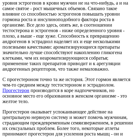
уровня эстрогенов в крови мужчин не на что-нибудь, а и на
самое святое - рост мышечных объемов. Связано такое
влияние со способностью эстрогенов повышать уровни
гормона роста и инсулиноподобного фактора роста в
организме. Все дело здесь, опять же, в соотношении
тестостерона и эстрогенов - ниже определенного уровня -
плохо, а выше - еще хуже. Способность к превращению
андрогенов в эстрадиол наделяет их и еще несколькими
полезными качествами: ароматизирующиеся препараты
значительно лучше способствуют накоплению гликогена
клетками, чем их неароматизирующиеся собратья;
применение таких препаратов приводит и к арегуляции
андрогенных рецепторов, что также немаловажно.
С прогестероном точно та же история. Этот гормон является
чем-то средним между тестостероном и эстрадиолом.
Прогестерон
производится в коре надпочечников, но
основное место его образования в женском организме - это
желтое тело.
Прогестерон оказывает успокаивающее действие на
центральную нервную систему и может помочь мужчинам,
страдающим преждевременным семяизвержением, в решении
их сексуальных проблем. Более того, некоторые атлеты
принимают прогестерон для усиления роста мышц - он и