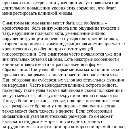
признаки гиперэстрогении у женщин могут появиться при
длительном повышении уровня этих гормонов, что будет
манифестировать клиникой миомы.
Симптомы миомы матки могут быть разнообразны –
кровотечение, боль внизу живота или ощущение тяжести в
тазу, нарушение полового акта, уменьшение либидо,
нарушение функции мочевого пузыря или прямой кишки,
вторичная хроническая железодефицитная анемия при частых
кровотечениях, особенно при сопутствующей
гиперэстрогении. Эти симптомы часто появляются уже при
значительных объемах миомы. Есть некотрые особенности
клиники в зависимости от расположения и формы
образования. При узловой форме миомы матки клинические
проявления напрямую зависят от месторосположения узла.
При образовании субсерозных узлов менструальная функция
не нарушена. Часто наблюдается клиника острого живота,
поскольку такие узлы весьма лабильны в своем положении и
могут смещаться, образуя перекрут или некроз ножки узла.
Иногда боли не резкие, а тупые, ноющие, постоянные, если
узел раздражает брюшину или нервные окончания, тогда
также может быть тяжесть в животе. Если субсерозный
миоматозный узел значительных размеров, то он может
вызывать синдром компрессии соседних органов с
затруднением акта дефекации при компрессии прямой кишки,