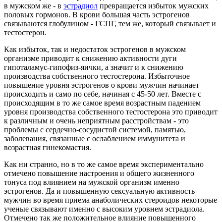
в мужском же - в
эстрадиол
превращается избыток мужских
половых гормонов. В крови большая часть эстрогенов
связываются глобулином - ГСПГ, тем же, который связывает и
тестостерон.
Как избыток, так и недостаток эстрогенов в мужском
организме приводит к снижению активности дуги
гипоталамус-гипофиз-яички, а значит и к снижению
производства собственного тестостерона. Избыточное
повышение уровня эстрогенов о крови мужчин начинает
происходить и само по себе, начиная с 45-50 лет. Вместе с
происходящим в то же самое время возрастным падением
уровня производства собственного тестостерона это приводит
к различным и очень неприятным расстройствам - это
проблемы с сердечно-сосудистой системой, памятью,
заболевания, связанные с ослаблением иммунитета и
возрастная гинекомастия.
Как ни странно, но в то же самое время экспериментально
отмечено повышение настроения и общего жизненного
тонуса под влиянием на мужской организм именно
эстрогенов. Да и повышенную сексуальную активность
мужчин во время приема анаболических стероидов некоторые
ученые связывают именно с высоким уровнем эстрадиола.
Отмечено так же положительное влияние повышенного