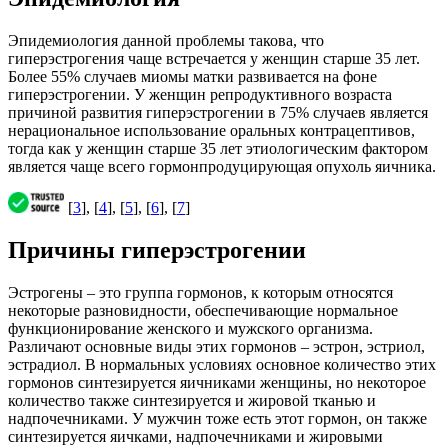
Эпидемиология данной проблемы такова, что
гиперэстрогения чаще встречается у женщин старше 35 лет.
Более 55% случаев миомы матки развивается на фоне
гиперэстрогении. У женщин репродуктивного возраста
причиной развития гиперэстрогении в 75% случаев является
нерациональное использование оральных контрацептивов,
тогда как у женщин старше 35 лет этиологическим фактором
является чаще всего гормонпродуцирующая опухоль яичника.
[
3
], [
4
], [
5
], [
6
], [
7
]
Причины гиперэстрогении
Эстрогены – это группа гормонов, к которым относятся
некоторые разновидности, обеспечивающие нормальное
функционирование женского и мужского организма.
Различают основные виды этих гормонов – эстрон, эстриол,
эстрадиол. В нормальных условиях основное количество этих
гормонов синтезируется яичниками женщины, но некоторое
количество также синтезируется и жировой тканью и
надпочечниками. У мужчин тоже есть этот гормон, он также
синтезируется яичками, надпочечниками и жировыми