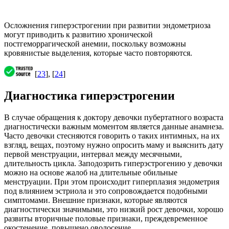
Осложнения гиперэстрогении при развитии эндометриоза
могут приводить к развитию хронической
постгеморрагической анемии, поскольку возможны
кровянистые выделения, которые часто повторяются.
[
23
], [
24
]
Диагностика гиперэстрогении
В случае обращения к доктору девочки пубертатного возраста
диагностически важным моментом является данные анамнеза.
Часто девочки стесняются говорить о таких интимных, на их
взгляд, вещах, поэтому нужно опросить маму и выяснить дату
первой менструации, интервал между месячными,
длительность цикла. Заподозрить гиперэстрогению у девочки
можно на основе жалоб на длительные обильные
менструации. При этом происходит гиперплазия эндометрия
под влиянием эстриола и это сопровождается подобными
симптомами. Внешние признаки, которые являются
диагностически значимыми, это низкий рост девочки, хорошо
развиты вторичные половые признаки, преждевременное
окостенение, повышено оволосение.