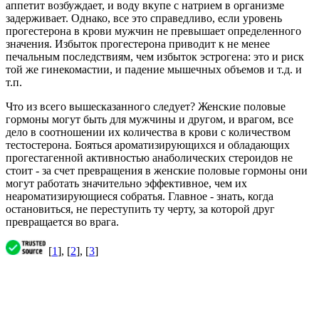
аппетит возбуждает, и воду вкупе с натрием в организме
задерживает. Однако, все это справедливо, если уровень
прогестерона в крови мужчин не превышает определенного
значения. Избыток прогестерона приводит к не менее
печальным последствиям, чем избыток эстрогена: это и риск
той же гинекомастии, и падение мышечных объемов и т.д. и
т.п.
Что из всего вышесказанного следует? Женские половые
гормоны могут быть для мужчины и другом, и врагом, все
дело в соотношении их количества в крови с количеством
тестостерона. Бояться ароматизирующихся и обладающих
прогестагенной активностью анаболических стероидов не
стоит - за счет превращения в женские половые гормоны они
могут работать значительно эффективное, чем их
неароматизирующиеся собратья. Главное - знать, когда
остановиться, не переступить ту черту, за которой друг
превращается во врага.
[
1
], [
2
], [
3
]