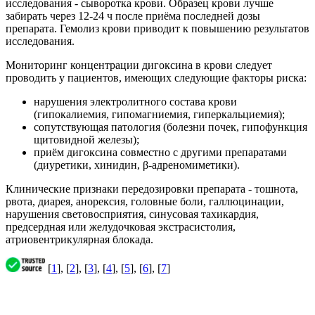
исследования - сыворотка крови. Образец крови лучше
забирать через 12-24 ч после приёма последней дозы
препарата. Гемолиз крови приводит к повышению результатов
исследования.
Мониторинг концентрации дигоксина в крови следует
проводить у пациентов, имеющих следующие факторы риска:
нарушения электролитного состава крови
(гипокалиемия, гипомагниемия, гиперкальциемия);
сопутствующая патология (болезни почек, гипофункция
щитовидной железы);
приём дигоксина совместно с другими препаратами
(диуретики, хинидин, β-адреномиметики).
Клинические признаки передозировки препарата - тошнота,
рвота, диарея, анорексия, головные боли, галлюцинации,
нарушения световосприятия, синусовая тахикардия,
предсердная или желудочковая экстрасистолия,
атриовентрикулярная блокада.
[
1
], [
2
], [
3
], [
4
], [
5
], [
6
], [
7
]