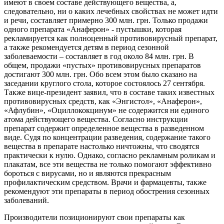
имеют в своем составе действующего вещества, а,
следовательно, ни о каких лечебных свойствах не может идти
и речи, составляет примерно 300 млн. грн. Только продажи
одного препарата «Анаферон» - пустышки, которая
рекламируется как полноценный противовирусный препарат,
а также рекомендуется детям в период сезонной
заболеваемости – составляет в год около 84 млн. грн. В
общем, продажи «пустых» противовирусных препаратов
достигают 300 млн. грн. Обо всем этом было сказано на
заседании круглого стола, которое состоялось 27 сентября.
Также вице-президент заявил, что в составе таких известных
противовирусных средств, как «Энгистол», «Анаферон»,
«Афлубин», «Оциллококцинум» не содержится ни единого
атома действующего вещества. Согласно инструкции
препарат содержит определенное вещества в разведенном
виде. Судя по концентрации разведения, содержание такого
вещества в препарате настолько ничтожны, что сводятся
практически к нулю. Однако, согласно рекламным роликам и
плакатам, все эти вещества не только помогают эффективно
бороться с вирусами, но и являются прекрасным
профилактическим средством. Врачи и фармацевты, также
рекомендуют эти препараты в период обострения сезонных
заболеваний.
Производители позиционируют свои препараты как