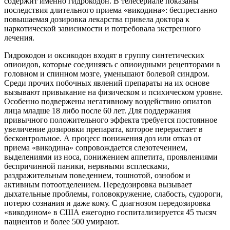
содержит именно гидрокодон. В телесериале показаны
последствия длительного приема «викодина»: беспрестанно
повышаемая дозировка лекарства привела доктора к
наркотической зависимости и потребовала экстренного
лечения.
Гидрокодон и оксикодон входят в группу синтетических
опиоидов, которые соединяясь с опиоидными рецепторами в
головном и спинном мозге, уменьшают болевой синдром.
Среди прочих побочных явлений препараты на их основе
вызывают привыкание на физическом и психическом уровне.
Особенно подвержены негативному воздействию опиатов
лица младше 18 либо после 60 лет. Для поддержания
привычного положительного эффекта требуется постоянное
увеличение дозировки препарата, которое перерастает в
бесконтрольное. А процесс понижения доз или отказ от
приема «викодина» сопровождается слезотечением,
выделениями из носа, понижением аппетита, проявлениями
беспричинной паники, нервными всплесками,
раздражительным поведением, тошнотой, ознобом и
активным потоотделением. Передозировка вызывает
дыхательные проблемы, головокружение, слабость, судороги,
потерю сознания и даже кому. С диагнозом передозировка
«викодином» в США ежегодно госпитализируется 45 тысяч
пациентов и более 500 умирают.