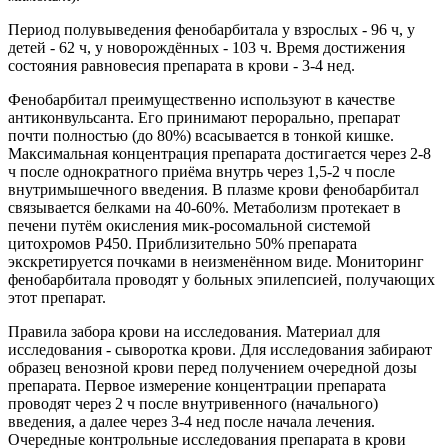
Период полувыведения фенобарбитала у взрослых - 96 ч, у
детей - 62 ч, у новорождённых - 103 ч. Время достижения
состояния равновесия препарата в крови - 3-4 нед.
Фенобарбитал преимущественно используют в качестве
антиконвульсанта. Его принимают перорально, препарат
почти полностью (до 80%) всасывается в тонкой кишке.
Максимальная концентрация препарата достигается через 2-8
ч после однократного приёма внутрь через 1,5-2 ч после
внутримышечного введения. В плазме крови фенобарбитал
связывается белками на 40-60%. Метаболизм протекает в
печени путём окисления мик-росомальной системой
цитохромов Р450. Приблизительно 50% препарата
экскретируется почками в неизменённом виде. Мониторинг
фенобарбитала проводят у больных эпилепсией, получающих
этот препарат.
Правила забора крови на исследования. Материал для
исследования - сыворотка крови. Для исследования забирают
образец венозной крови перед получением очередной дозы
препарата. Первое измерение концентрации препарата
проводят через 2 ч после внутривенного (начального)
введения, а далее через 3-4 нед после начала лечения.
Очередные контрольные исследования препарата в крови