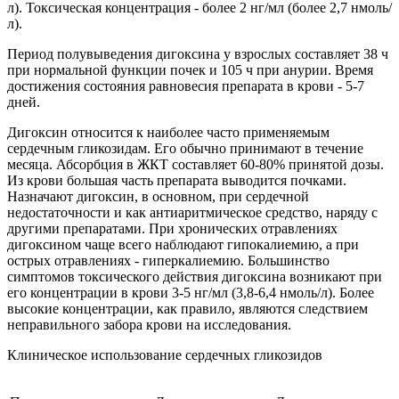
л). Токсическая концентрация - более 2 нг/мл (более 2,7 нмоль/
л).
Период полувыведения дигоксина у взрослых составляет 38 ч
при нормальной функции почек и 105 ч при анурии. Время
достижения состояния равновесия препарата в крови - 5-7
дней.
Дигоксин относится к наиболее часто применяемым
сердечным гликозидам. Его обычно принимают в течение
месяца. Абсорбция в ЖКТ составляет 60-80% принятой дозы.
Из крови большая часть препарата выводится почками.
Назначают дигоксин, в основном, при сердечной
недостаточности и как антиаритмическое средство, наряду с
другими препаратами. При хронических отравлениях
дигоксином чаще всего наблюдают гипокалиемию, а при
острых отравлениях - гиперкалиемию. Большинство
симптомов токсического действия дигоксина возникают при
его концентрации в крови 3-5 нг/мл (3,8-6,4 нмоль/л). Более
высокие концентрации, как правило, являются следствием
неправильного забора крови на исследования.
Клиническое использование сердечных гликозидов