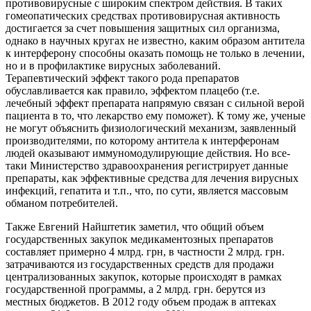
противовирусные с широким спектром действия. В таких
гомеопатических средствах противовирусная активность
достигается за счет повышения защитных сил организма,
однако в научных кругах не известно, каким образом антитела
к интерферону способны оказать помощь не только в лечении,
но и в профилактике вирусных заболеваний.
Терапевтический эффект такого рода препаратов
обуславливается как правило, эффектом плацебо (т.е.
лечебный эффект препарата напрямую связан с сильной верой
пациента в то, что лекарство ему поможет). К тому же, ученые
не могут объяснить физиологический механизм, заявленный
производителями, по которому антитела к интерферонам
людей оказывают иммуномодулирующие действия. Но все-
таки Министерство здравоохранения регистрирует данные
препараты, как эффективные средства для лечения вирусных
инфекций, гепатита и т.п., что, по сути, является массовым
обманом потребителей.
Также Евгений Найштетик заметил, что общий объем
государственных закупок медикаментозных препаратов
составляет примерно 4 млрд. грн, в частности 2 млрд. грн.
затрачиваются из государственных средств для продажи
централизованных закупок, которые происходят в рамках
государственной программы, а 2 млрд. грн. берутся из
местных бюджетов. В 2012 году объем продаж в аптеках