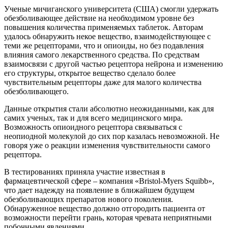
Ученые мичиганского университета (США) смогли удержать
обезболивающее действие на необходимом уровне без
повышения количества применяемых таблеток. Авторам
удалось обнаружить некое вещество, взаимодействующее с
теми же рецепторами, что и опиоиды, но без подавления
влияния самого лекарственного средства. По средствам
взаимосвязи с другой частью рецептора нейрона и изменению
его структуры, открытое вещество сделало более
чувствительным рецепторы даже для малого количества
обезболивающего.
Данные открытия стали абсолютно неожиданными, как для
самих ученых, так и для всего медицинского мира.
Возможность опиоидного рецептора связываться с
неопиодной молекулой до сих пор казалась невозможной. Не
говоря уже о реакции изменения чувствительности самого
рецептора.
В тестированиях приняла участие известная в
фармацевтической сфере – компания «Bristol-Myers Squibb»,
что дает надежду на появление в ближайшем будущем
обезболивающих препаратов нового поколения.
Обнаруженное вещество должно отгородить пациента от
возможности перейти грань, которая чревата неприятными
побочными явлениями.