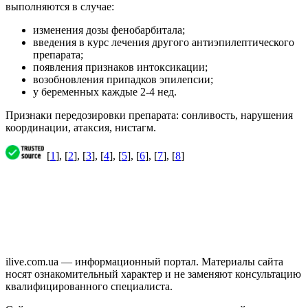
выполняются в случае:
изменения дозы фенобарбитала;
введения в курс лечения другого антиэпилептического
препарата;
появления признаков интоксикации;
возобновления припадков эпилепсии;
у беременных каждые 2-4 нед.
Признаки передозировки препарата: сонливость, нарушения
координации, атаксия, нистагм.
[
1
], [
2
], [
3
], [
4
], [
5
], [
6
], [
7
], [
8
]
ilive.com.ua — информационный портал. Материалы сайта
носят ознакомительный характер и не заменяют консультацию
квалифицированного специалиста.