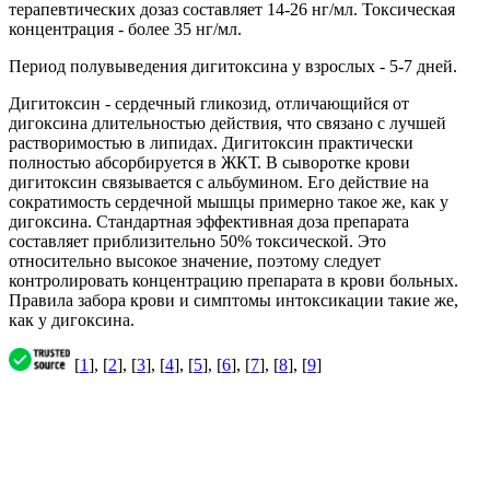
терапевтических дозаз составляет 14-26 нг/мл. Токсическая
концентрация - более 35 нг/мл.
Период полувыведения дигитоксина у взрослых - 5-7 дней.
Дигитоксин - сердечный гликозид, отличающийся от
дигоксина длительностью действия, что связано с лучшей
растворимостью в липидах. Дигитоксин практически
полностью абсорбируется в ЖКТ. В сыворотке крови
дигитоксин связывается с альбумином. Его действие на
сократимость сердечной мышцы примерно такое же, как у
дигоксина. Стандартная эффективная доза препарата
составляет приблизительно 50% токсической. Это
относительно высокое значение, поэтому следует
контролировать концентрацию препарата в крови больных.
Правила забора крови и симптомы интоксикации такие же,
как у дигоксина.
[
1
], [
2
], [
3
], [
4
], [
5
], [
6
], [
7
], [
8
], [
9
]