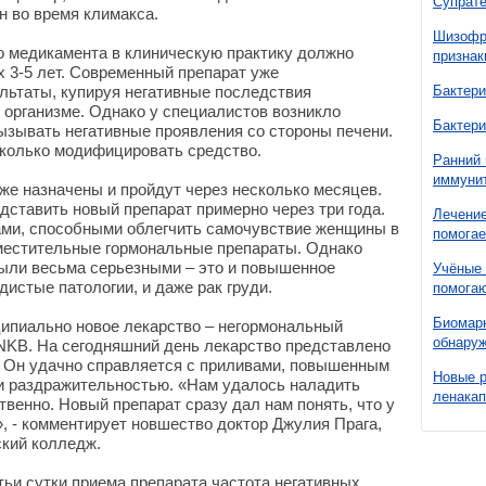
Супрате
н во время климакса.
Шизофре
о медикамента в клиническую практику должно
признак
 3-5 лет. Современный препарат уже
льтаты, купируя негативные последствия
Бактери
 организме. Однако у специалистов возникло
Бактери
ызывать негативные проявления со стороны печени.
сколько модифицировать средство.
Ранний 
иммунит
е назначены и пройдут через несколько месяцев.
ставить новый препарат примерно через три года.
Лечение
ми, способными облегчить самочувствие женщины в
помогае
местительные гормональные препараты. Однако
ыли весьма серьезными – это и повышенное
Учёные 
истые патологии, и даже рак груди.
помогаю
Биомарк
ципиально новое лекарство – негормональный
обнаруж
 NKB. На сегодняшний день лекарство представлено
). Он удачно справляется с приливами, повышенным
Новые 
и раздражительностью. «Нам удалось наладить
ленака
венно. Новый препарат сразу дал нам понять, что у
, - комментирует новшество доктор Джулия Прага,
кий колледж.
тьи сутки приема препарата частота негативных