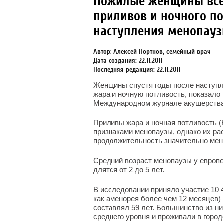
Пожилые женщины все
приливов и ночного по
наступления менопау
Автор: Алексей Портнов, семейный врач
Дата создания: 22.11.2011
Последняя редакция: 22.11.2011
Женщины спустя годы после наступ
жара и ночную потливость, показало
Международном журнале акушерства 
Приливы жара и ночная потливость 
признаками менопаузы, однако их рас
продолжительность значительно мен
Средний возраст менопаузы у европей
длятся от 2 до 5 лет.
В исследовании приняло участие 10 
как аменорея более чем 12 месяцев) 
составлял 59 лет. Большинство из н
среднего уровня и проживали в горо