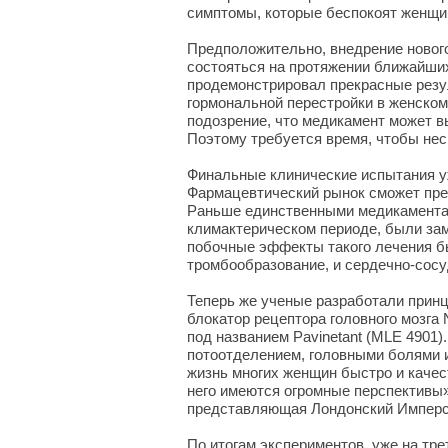
симптомы, которые беспокоят женщи
Предположительно, внедрение новог
состояться на протяжении ближайших
продемонстрировал прекрасные резу
гормональной перестройки в женском
подозрение, что медикамент может в
Поэтому требуется время, чтобы не
Финальные клинические испытания уж
Фармацевтический рынок сможет пред
Раньше единственными медикамента
климактерическом периоде, были за
побочные эффекты такого лечения б
тромбообразование, и сердечно-сосуд
Теперь же ученые разработали прин
блокатор рецептора головного мозга
под названием Pavinetant (MLE 4901
потоотделением, головными болями 
жизнь многих женщин быстро и качест
него имеются огромные перспективы»
представляющая Лондонский Имперс
По итогам экспериментов, уже на тре