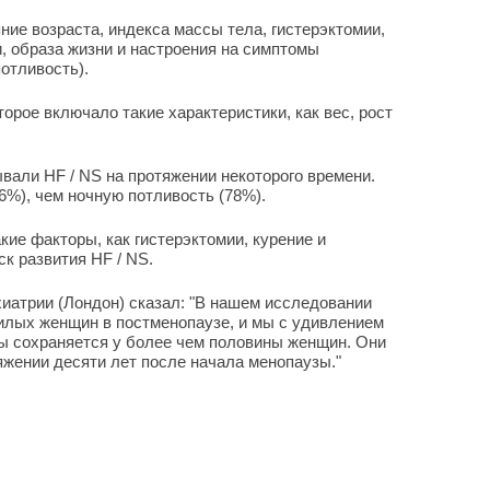
ние возраста, индекса массы тела, гистерэктомии,
, образа жизни и настроения на симптомы
отливость).
орое включало такие характеристики, как вес, рост
али HF / NS на протяжении некоторого времени.
), чем ночную потливость (78%).
кие факторы, как гистерэктомии, курение и
к развития HF / NS.
иатрии (Лондон) сказал: "В нашем исследовании
илых женщин в постменопаузе, и мы с удивлением
ы сохраняется у более чем половины женщин. Они
жении десяти лет после начала менопаузы."