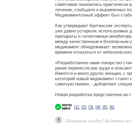
симптомов понизилась практически 
лечение, сообщали о выраженных по
Медикаментозный эффект был стабил
Как утверждают британские эксперт
уже давно устарели: используемые 
препараты и селективные ингибиторы
между качественным и безопасным у
медикамент обнадеживает: возможно,
времени отказаться от небезопасног
«Разработанное нами лекарство ста
ранее перенесли рак груди и опасаю
Имеется и много других женщин, с пр
категорий новый медикамент станет 
самочувствием», - добавляют специ
Новая разработка представлена на 
[
1
], [
2
], [
3
], [
4
], [
5
], [
6
]
!
Обнаружили ошибку? Выделите ее и 