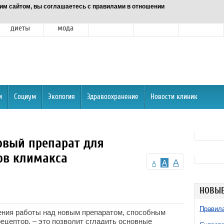
им сайтом, вы соглашаетесь с правилами в отношении
Питание и
Красота и
Отношения
Спорт
О портале
диеты
мода
и
Социум
Экология
Здравоохранение
Новости клиник
овый препарат для
ов климакса
A
A
A
НОВЫЕ
Правила
ения работы над новым препаратом, способным
ецептор, – это позволит сгладить основные