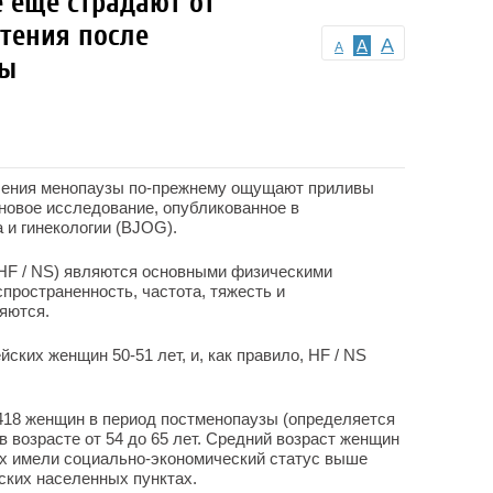
 еще страдают от
тения после
A
A
A
зы
ления менопаузы по-прежнему ощущают приливы
 новое исследование, опубликованное в
и гинекологии (BJOG).
(HF / NS) являются основными физическими
пространенность, частота, тяжесть и
яются.
ских женщин 50-51 лет, и, как правило, HF / NS
418 женщин в период постменопаузы (определяется
в возрасте от 54 до 65 лет. Средний возраст женщин
их имели социально-экономический статус выше
дских населенных пунктах.