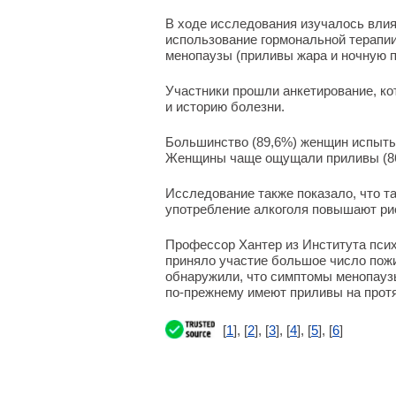
В ходе исследования изучалось влия
использование гормональной терапии
менопаузы (приливы жара и ночную п
Участники прошли анкетирование, кот
и историю болезни.
Большинство (89,6%) женщин испытыв
Женщины чаще ощущали приливы (86%
Исследование также показало, что та
употребление алкоголя повышают рис
Профессор Хантер из Института псих
приняло участие большое число пож
обнаружили, что симптомы менопауз
по-прежнему имеют приливы на протя
[
1
], [
2
], [
3
], [
4
], [
5
], [
6
]