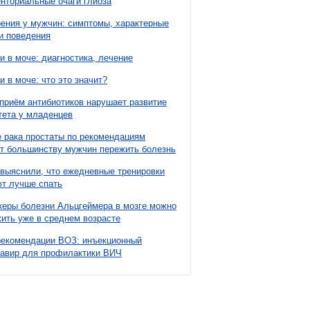
нториальные очаги глиоза
ния у мужчин: симптомы, характерные
и поведения
и в моче: диагностика, лечение
и в моче: что это значит?
приём антибиотиков нарушает развитие
ета у младенцев
 рака простаты по рекомендациям
т большинству мужчин пережить болезнь
выяснили, что ежедневные тренировки
т лучше спать
еры болезни Альцгеймера в мозге можно
ить уже в среднем возрасте
рекомендации ВОЗ: инъекционный
павир для профилактики ВИЧ