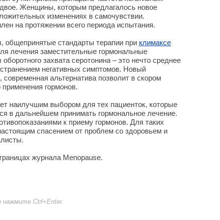
вдвое. Женщины, которым предлагалось новое
ложительных изменениях в самочувствии.
ен на протяжении всего периода испытания.
ы, общепринятые стандарты терапии при
климаксе
для лечения заместительные гормональные
 оборотного захвата серотонина – это нечто среднее
странением негативных симптомов. Новый
 современная альтернатива позволит в скором
о применения гормонов.
нет наилучшим выбором для тех пациенток, которые
тся в дальнейшем принимать гормональное лечение.
отивопоказаниями к приему гормонов. Для таких
настоящим спасением от проблем со здоровьем и
алисты.
страницах журнала Menopause.
нажмите Ctrl+Enter.