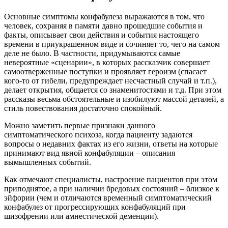
Основные симптомы конфабулеза выражаются в том, что
человек, сохраняя в памяти давно прошедшие события и
факты, описывает свои действия и события настоящего
времени в приукрашенном виде и сочиняет то, чего на самом
деле не было. В частности, придумываются самые
невероятные «сценарии», в которых рассказчик совершает
самоотверженные поступки и проявляет героизм (спасает
кого-то от гибели, предупреждает несчастный случай и т.п.),
делает открытия, общается со знаменитостями и т.д. При этом
рассказы весьма обстоятельные и изобилуют массой деталей, а
стиль повествования достаточно спокойный.
Можно заметить первые признаки данного
симптоматического психоза, когда пациенту задаются
вопросы о недавних фактах из его жизни, ответы на которые
принимают вид явной конфабуляции – описания
вымышленных событий.
Как отмечают специалисты, настроение пациентов при этом
приподнятое, а при наличии бредовых состояний – близкое к
эйфории (чем и отличаются временный симптоматический
конфабулез от прогрессирующих конфабуляций при
шизофрении или амнестической деменции).