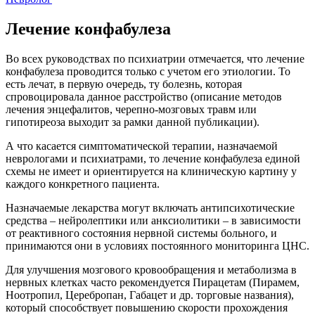
Лечение конфабулеза
Во всех руководствах по психиатрии отмечается, что лечение
конфабулеза проводится только с учетом его этиологии. То
есть лечат, в первую очередь, ту болезнь, которая
спровоцировала данное расстройство (описание методов
лечения энцефалитов, черепно-мозговых травм или
гипотиреоза выходит за рамки данной публикации).
А что касается симптоматической терапии, назначаемой
неврологами и психиатрами, то лечение конфабулеза единой
схемы не имеет и ориентируется на клиническую картину у
каждого конкретного пациента.
Назначаемые лекарства могут включать антипсихотические
средства – нейролептики или анксиолитики – в зависимости
от реактивного состояния нервной системы больного, и
принимаются они в условиях постоянного мониторинга ЦНС.
Для улучшения мозгового кровообращения и метаболизма в
нервных клетках часто рекомендуется Пирацетам (Пирамем,
Ноотропил, Церебропан, Габацет и др. торговые названия),
который способствует повышению скорости прохождения