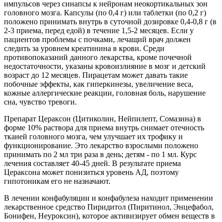
импульсов через синапсы к нейронам неокортикальных зон
головного мозга. Капсулы (по 0,4 г) или таблетки (по 0,2 г)
положено принимать внутрь в суточной дозировке 0,4-0,8 г (в
2-3 приема, перед едой) в течение 1,5-2 месяцев. Если у
пациентов проблемы с почками, лечащий врач должен
следить за уровнем креатинина в крови. Среди
противопоказаний данного лекарства, кроме почечной
недостаточности, указаны кровоизлияние в мозг и детский
возраст до 12 месяцев. Пирацетам может давать такие
побочные эффекты, как гиперкинезы, увеличение веса,
кожные аллергические реакции, головная боль, нарушение
сна, чувство тревоги.
Препарат Цераксон (Цитиколин, Нейпилепт, Сомазина) в
форме 10% раствора для приема внутрь снимает отечность
тканей головного мозга, чем улучшает их трофику и
функционирование. Это лекарство взрослыми положено
принимать по 2 мл три раза в день; детям - по 1 мл. Курс
лечения составляет 40-45 дней. В результате приема
Цераксона может понизиться уровень АД, поэтому
гипотоникам его не назначают.
В лечении конфабуляции и конфабулеза находит применении
лекарственное средство Пиридитол (Пиритинол, Энцефабол,
Бонифен, Неуроксин), которое активизирует обмен веществ в