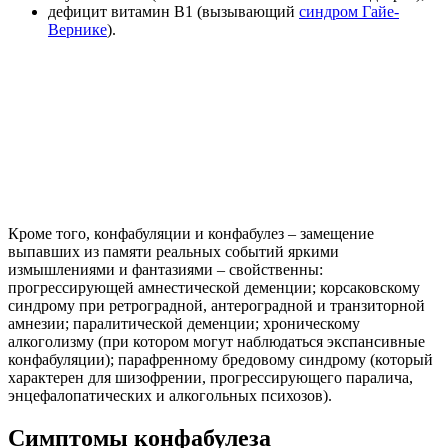
дефицит витамин В1 (вызывающий
синдром Гайе-
Вернике
).
Кроме того, конфабуляции и конфабулез – замещение
выпавших из памяти реальных событий яркими
измышлениями и фантазиями – свойственны:
прогрессирующей амнестической деменции; корсаковскому
синдрому при ретроградной, антероградной и транзиторной
амнезии; паралитической деменции; хроническому
алкоголизму (при котором могут наблюдаться экспансивные
конфабуляции); парафренному бредовому синдрому (который
характерен для шизофрении, прогрессирующего паралича,
энцефалопатических и алкогольных психозов).
Симптомы конфабулеза