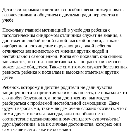
Дети с синдромом отличника способны легко пожертвовать
развлечениями и общением с друзьями ради первенства в
учебе.
Поскольку главной мотивацией в учебе для ребенка с
патологическим синдромом отличника служат не знания, а
достижение любой ценой самой высокой оценки, а также
одобрение и восхищение окружающих, такой ребенок
отличается зависимостью от мнения других людей и
нестабильной самооценкой. Когда его похвалят, она сильно
завышается, но стоит покритиковать – он расстраивается и
может даже обидеться. Также симптомом служит болезненная
ревность ребенка к похвалам и высоким отметкам других
детей.
Ребенок, которому в детстве родители не дали чувства
защищенности и принятия таким как он есть, не показали что
его любят безусловно, а не за достижения, вынужден
разбираться с проблемой нестабильной самооценки. Даже
будучи взрослыми, таким людям очень сложно осознать, что с
ними дружат не из-за выгоды, или полюбили не за
соответствие идеализированному стандарту супруга/отца/
друга/работника, а за их личные достоинства, которых они
сами чаще всего даже не осознают.