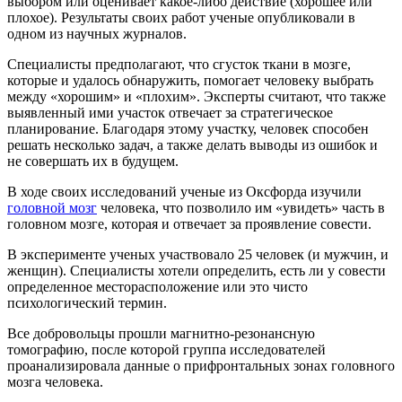
выбором или оценивает какое-либо действие (хорошее или
плохое). Результаты своих работ ученые опубликовали в
одном из научных журналов.
Специалисты предполагают, что сгусток ткани в мозге,
которые и удалось обнаружить, помогает человеку выбрать
между «хорошим» и «плохим». Эксперты считают, что также
выявленный ими участок отвечает за стратегическое
планирование. Благодаря этому участку, человек способен
решать несколько задач, а также делать выводы из ошибок и
не совершать их в будущем.
В ходе своих исследований ученые из Оксфорда изучили
головной мозг
человека, что позволило им «увидеть» часть в
головном мозге, которая и отвечает за проявление совести.
В эксперименте ученых участвовало 25 человек (и мужчин, и
женщин). Специалисты хотели определить, есть ли у совести
определенное месторасположение или это чисто
психологический термин.
Все добровольцы прошли магнитно-резонансную
томографию, после которой группа исследователей
проанализировала данные о прифронтальных зонах головного
мозга человека.