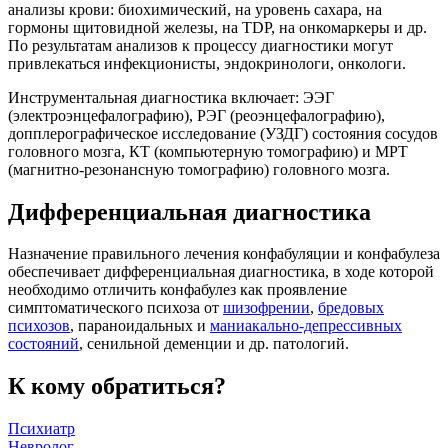
анализы крови: биохимический, на уровень сахара, на
гормоны щитовидной железы, на TDP, на онкомаркеры и др.
По результатам анализов к процессу диагностики могут
привлекаться инфекционисты, эндокринологи, онкологи.
Инструментальная диагностика включает: ЭЭГ
(электроэнцефалографию), РЭГ (реоэнцефалографию),
допплерографическое исследование (УЗДГ) состояния сосудов
головного мозга, КТ (компьютерную томографию) и МРТ
(магнитно-резонансную томографию) головного мозга.
Дифференциальная диагностика
Назначение правильного лечения конфабуляции и конфабулеза
обеспечивает дифференциальная диагностика, в ходе которой
необходимо отличить конфабулез как проявление
симптоматического психоза от
шизофрении
,
бредовых
психозов
, параноидальных и
маниакально-депрессивных
состояний
, сенильной деменции и др. патологий.
К кому обратиться?
Психиатр
Невролог