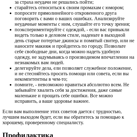
за страха неудачи не решались пойти;
старайтесь относиться к своим промахам с юмором;
попросите прямолинейного откровенного друга
поговорить с вами о ваших ошибках. Анализируйте
неудачные моменты с ним, слушайте его точку зрения;
поэкспериментируйте с одеждой, - если вас привыкли
видеть только в деловом стиле, наденьте в выходной
день старые потертые джинсы и помятый свитер, или не
наносите макияж и пройдитесь по городу. Позвольте
себе свободные дни, когда можно надеть удобную
одежду, не задумываясь о производимом впечатлении на
незнакомых вам людей.
делегируйте дела, ели позволяет служебное положение,
и не стесняйтесь просить помощи или совета, если вы
некомпетентны в чем-то;
помните, - невозможно нравиться абсолютно всем. Не
забывайте хвалить себя за достижения, даже самые
маленькие и прощать себе ошибки. Все можно
исправить, а ваше здоровье важнее.
Если вам выполнение этих советов дается с трудностью,
лучшим выходом будет, если вы обратитесь за помощью к
хорошему, проверенному специалисту.
Профилактика