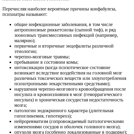
Перечисляя наиболее вероятные причины конфабулеза,
психиатры называют:
общие инфекционные заболевания, в том числе
антропонозные риккетсиозы (сыпной тиф), и ряд
зоонозных трансмиссивных инфекций (например,
малярию);
первичные и вторичные энцефалиты различной
этиологии;
черепно-мозговые травмы;
пребывание в состоянии комы;
интоксикации (когда психотическое состояние
возникает вследствие воздействия на головной мозг
различных токсических веществ или злоупотребления
психотропными лекарственными средствами);
нарушения черепно-мозгового кровообращения после
инсульта и кровоизлияния в мозг (геморрагического
инсульта) и хроническая сосудистая недостаточность
мозга;
патологии эндокринного характера (длительная
гипогликемия, гипотиреоз);
нейроревматизм (сопровождаемый патологическими
изменениями сосудов и оболочек головного мозга);
опухоли мозга (особенно локализованные в подкорке);