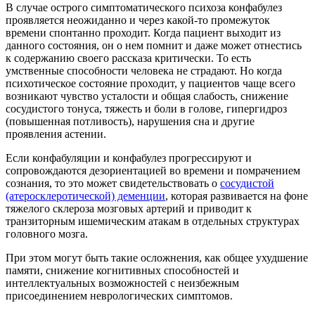
В случае острого симптоматического психоза конфабулез
проявляется неожиданно и через какой-то промежуток
времени спонтанно проходит. Когда пациент выходит из
данного состояния, он о нем помнит и даже может отнестись
к содержанию своего рассказа критически. То есть
умственные способности человека не страдают. Но когда
психотическое состояние проходит, у пациентов чаще всего
возникают чувство усталости и общая слабость, снижение
сосудистого тонуса, тяжесть и боли в голове, гипергидроз
(повышенная потливость), нарушения сна и другие
проявления астении.
Если конфабуляции и конфабулез прогрессируют и
сопровождаются дезориентацией во времени и помрачением
сознания, то это может свидетельствовать о
сосудистой
(атеросклеротической) деменции
, которая развивается на фоне
тяжелого склероза мозговых артерий и приводит к
транзиторным ишемическим атакам в отдельных структурах
головного мозга.
При этом могут быть такие осложнения, как общее ухудшение
памяти, снижение когнитивных способностей и
интеллектуальных возможностей с неизбежным
присоединением неврологических симптомов.