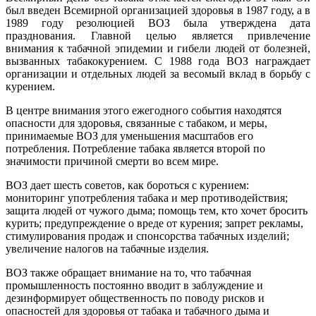
был введен Всемирной организацией здоровья в 1987 году, а в
1989 году резолюцией ВОЗ была утверждена дата
празднования. Главной целью является привлечение
внимания к табачной эпидемии и гибели людей от болезней,
вызванных табакокурением. С 1988 года ВОЗ награждает
организации и отдельных людей за весомый вклад в борьбу с
курением.
В центре внимания этого ежегодного события находятся
опасности для здоровья, связанные с табаком, и меры,
принимаемые ВОЗ для уменьшения масштабов его
потребления. Потребление табака является второй по
значимости причиной смерти во всем мире.
ВОЗ дает шесть советов, как бороться с курением:
мониторинг употребления табака и мер противодействия;
защита людей от чужого дыма; помощь тем, кто хочет бросить
курить; предупреждение о вреде от курения; запрет рекламы,
стимулирования продаж и спонсорства табачных изделий;
увеличение налогов на табачные изделия.
ВОЗ также обращает внимание на то, что табачная
промышленность постоянно вводит в заблуждение и
дезинформирует общественность по поводу рисков и
опасностей для здоровья от табака и табачного дыма и