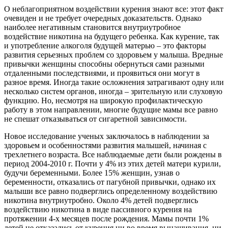
О неблагоприятном воздействии курения знают все: этот факт
очевиден и не требует очередных доказательств. Однако
наиболее негативным становится внутриутробное
воздействие никотина на будущего ребенка. Как курение, так
и употребление алкоголя будущей матерью – это факторы
развития серьезных проблем со здоровьем у малыша. Вредные
привычки женщины способны обернуться сами разными
отдаленными последствиями, и проявиться они могут в
разное время. Иногда такие осложнения затрагивают одну или
несколько систем органов, иногда – зрительную или слуховую
функцию. Но, несмотря на широкую профилактическую
работу в этом направлении, многие будущие мамы все равно
не спешат отказываться от сигаретной зависимости.
Новое исследование ученых заключалось в наблюдении за
здоровьем и особенностями развития малышей, начиная с
трехлетнего возраста. Все наблюдаемые дети были рождены в
период 2004-2010 г. Почти у 4% из этих детей матери курили,
будучи беременными. Более 15% женщин, узнав о
беременности, отказались от пагубной привычки, однако их
малыши все равно подверглись определенному воздействию
никотина внутриутробно. Около 4% детей подверглись
воздействию никотина в виде пассивного курения на
протяжении 4-х месяцев после рождения. Мамы почти 1%
детей не отказались от курения ни во время вынашивания, ни