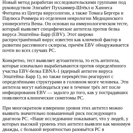
Новый метод разработан исследовательскими группами под
руководством Элизабет Пуххаммер-Штёкл и Ханнеса
Фитцена из Центра вирусологии, а также Томаса Бергера и
Паулюса Роммера из отделения неврологии Медицинского
университета Вены. Он основан на иммунологическом тесте,
который выявляет специфические антитела против белка
вируса Эпштейна–Барр (EBV). Этот широко
распространённый вирус известен как ключевой фактор в
развитии рассеянного склероза, причём EBV обнаруживается
почти во всех случаях РС.
Конкретно, тест выявляет аутоантитела, то есть антитела,
которые изначально вырабатываются против определённого
участка EBV-белка EBNA‑1 (ядерный антиген вируса
Эпштейна–Барр 1), но также перекрёстно реагируют с
определёнными структурами в головном мозге человека. Эти
антитела могут наблюдаться уже в течение трёх лет после
инфицирования EBV — задолго до того, как у пострадавших
появляются клинические симптомы РС.
При многократном измерении уровня этих антител можно
выявить значительно повышенный риск последующего
диагноза РС. «Наше исследование показывает, что у людей, у
которых высокий уровень этих антител выявлен как минимум
дважды, с большой вероятностью разовьётся РС в