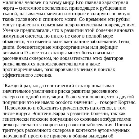
миллиона человек по всему миру. Его главная характерная
черта – системное воспаление, приводящее к рубцеванию
тканей, называемых миелин и которые изолируют нервную
ткань головного и спинного мозга. Со временем эти рубцы
могут привести к серьезным неврологическим повреждениям.
Ученые предполагали, что в развитии этой болезни виновата
иммунная система, но никто не смог в полной мере
объяснить, что именно вызывает данное заболевание. Гены,
диета, болезнетворные микроорганизмы или дефицит
витамина D - все эти факторы могут быть связаны с
рассеянным склерозом, но доказательства этих факторов
риска являются непоследовательными и даже
противоречивыми, разочаровывая ученых в поисках
эффективного лечения.
"Каждый раз, когда генетический фактор показывал
значительное увеличение риска развития рассеянного
склероза в одной популяции, было установлено, что в другой
популяции это не имело особого значения", - говорит Кортэлс.
"Невозможно и объяснить причастность патогенов, в том
числе вируса Эпштейн-Барра в развитии болезни, так как
генетически похожие популяции со схожими возбудителями
резко различаются скоростью развития заболевания. Поиски
триггеров рассеянного склероза в контексте аутоиммунных
нарушений просто не привело к общим выводам об