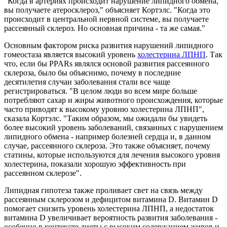
"Когда в артериях происходит нарушение липидного обмена,
вы получаете атеросклероз," объясняет Кортэлс. "Когда это
происходит в центральной нервной системе, вы получаете
рассеянный склероз. Но основная причина - та же самая."
Основным фактором риска развития нарушений липидного
гомеостаза является высокий уровень
холестерина ЛПНП
. Так
что, если бы PPARs являлся основой развития рассеянного
склероза, было бы объяснимо, почему в последние
десятилетия случаи заболевания стали все чаще
регистрироваться. "В целом люди во всем мире больше
потребляют сахар и жиры животного происхождения, которые
часто приводят к высокому уровню холестерина ЛПНП",
сказала Кортэлс. "Таким образом, мы ожидали бы увидеть
более высокий уровень заболеваний, связанных с нарушением
липидного обмена - например болезней сердца и, в данном
случае, рассеянного склероза. Это также объясняет, почему
статины, которые используются для лечения высокого уровня
холестерина, показали хорошую эффективность при
рассеянном склерозе".
Липидная гипотеза также проливает свет на связь между
рассеянным склерозом и дефицитом витамина D. Витамин D
помогает снизить уровень холестерина ЛПНП, а недостаток
витамина D увеличивает вероятность развития заболевания -
особенно в контексте диеты с высоким содержанием жиров и