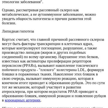
этиологии заболевания".
Однако, рассматривая рассеянный склероз как
метаболические, а не аутоиммунное заболевание, можно
увидеть общность патогенеза и причин развития этой
болезни.
Липидная гипотеза
Кортэлс считает, что главной причиной рассеянного склероза
могут быть факторы транскрипции в клеточных ядрах,
которые контролируют поглощение, разрушение, а также
производство липидов (жиров и других подобных
соединений) по всему организму. Нарушение этих белков,
известных как активаторы пролиферации рецепторов
пероксисом (PPARs), вызывают накопление токсического
побочного продукта - "плохого" холестерина LDL, формируя
бляшки в пораженных тканях. Накопление этих бляшок в
свою очередь, вызывает иммунную реакцию, которая в
конечном итоге приводит к образованию рубцов. Это по сути
тот же механизм, который участвует в развитии
атеросклероза, при котором недостаток PPAR приводит к
образованию бляшек, иммунной реакции и появлению рубцов
в
коронарных артериях
.