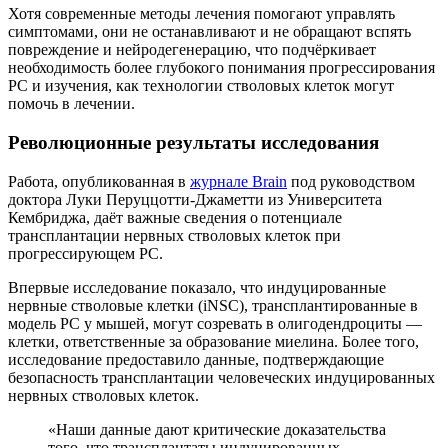
Хотя современные методы лечения помогают управлять
симптомами, они не останавливают и не обращают вспять
повреждение и нейродегенерацию, что подчёркивает
необходимость более глубокого понимания прогрессирования
РС и изучения, как технологии стволовых клеток могут
помочь в лечении.
Революционные результаты исследования
Работа, опубликованная в
журнале Brain
под руководством
доктора Луки Перуццотти-Джаметти из Университета
Кембриджа, даёт важные сведения о потенциале
трансплантации нервных стволовых клеток при
прогрессирующем РС.
Впервые исследование показало, что индуцированные
нервные стволовые клетки (iNSC), трансплантированные в
модель РС у мышей, могут созревать в олигодендроциты —
клетки, ответственные за образование миелина. Более того,
исследование предоставило данные, подтверждающие
безопасность трансплантации человеческих индуцированных
нервных стволовых клеток.
«Наши данные дают критические доказательства
того, что трансплантаты индуцированных