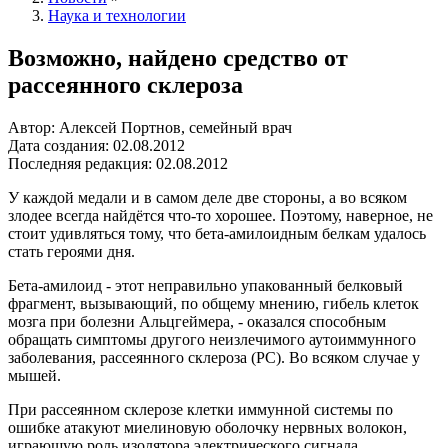
Наука и технологии
Возможно, найдено средство от
рассеянного склероза
Автор: Алексей Портнов, семейный врач
Дата создания: 02.08.2012
Последняя редакция: 02.08.2012
У каждой медали и в самом деле две стороны, а во всяком
злодее всегда найдётся что-то хорошее. Поэтому, наверное, не
стоит удивляться тому, что бета-амилоидным белкам удалось
стать героями дня.
Бета-амилоид - этот неправильно упакованный белковый
фрагмент, вызывающий, по общему мнению, гибель клеток
мозга при болезни Альцгеймера, - оказался способным
обращать симптомы другого неизлечимого аутоиммунного
заболевания, рассеянного склероза (РС). Во всяком случае у
мышей.
При рассеянном склерозе клетки иммунной системы по
ошибке атакуют миелиновую оболочку нервных волокон,
играющую роль изолятора электрического сигнала.