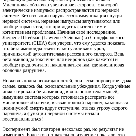
Миелиновая оболочка увеличивает скорость, с которой
электрические импульсы распространяются по нервной
системе. Без изоляции нарушается коммуникация внутри
нервной системы, нервные импульсы запутываются или
вообще тормозятся, что приводит к физическим и
когнитивным проблемам. Начиная своё исследование,
Лоуренс Штейман (Lawrence Steinman) из Стэндфордского
университета (США) был уверен, что ему удастся показать,
что бета-амилоиды значительно усиливают урон,
причиняемый аутоантителами рассеянного склероза. Ведь
бета-амилоиды токсичны для нейронов (как кажется) и
вообще предпочитают накапливаться там, где миелиновая
оболочка разрушена.
Но жизнь полна неожиданностей, она легко опровергает даже
самые, казалось бы, основательные убеждения. Когда учёные
инжектировали бета-амилоид в «полости» тела мышей,
иммунная система которых готовилась растерзать все
миелиновые оболочки, вызвав полный паралич, казавшаяся
неминуемой смерть вдруг отступила, отведя угрозу скорого
паралича, а функции нервной системы начали
восстанавливаться!
Эксперимент был повторен несколько раз, но результат не
изменился. Более того, тщательное изучение показало, что