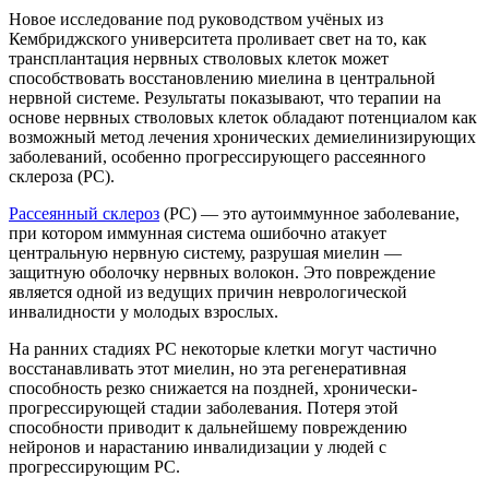
Новое исследование под руководством учёных из
Кембриджского университета проливает свет на то, как
трансплантация нервных стволовых клеток может
способствовать восстановлению миелина в центральной
нервной системе. Результаты показывают, что терапии на
основе нервных стволовых клеток обладают потенциалом как
возможный метод лечения хронических демиелинизирующих
заболеваний, особенно прогрессирующего рассеянного
склероза (РС).
Рассеянный склероз
(РС) — это аутоиммунное заболевание,
при котором иммунная система ошибочно атакует
центральную нервную систему, разрушая миелин —
защитную оболочку нервных волокон. Это повреждение
является одной из ведущих причин неврологической
инвалидности у молодых взрослых.
На ранних стадиях РС некоторые клетки могут частично
восстанавливать этот миелин, но эта регенеративная
способность резко снижается на поздней, хронически-
прогрессирующей стадии заболевания. Потеря этой
способности приводит к дальнейшему повреждению
нейронов и нарастанию инвалидизации у людей с
прогрессирующим РС.