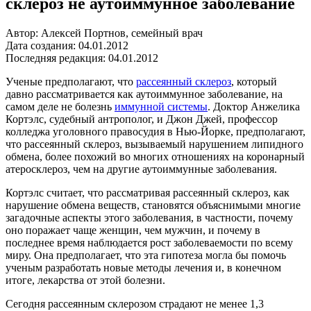
склероз не аутоиммунное заболевание
Автор: Алексей Портнов, семейный врач
Дата создания: 04.01.2012
Последняя редакция: 04.01.2012
Ученые предполагают, что
рассеянный склероз
, который
давно рассматривается как аутоиммунное заболевание, на
самом деле не болезнь
иммунной системы
. Доктор Анжелика
Кортэлс, судебный антрополог, и Джон Джей, профессор
колледжа уголовного правосудия в Нью-Йорке, предполагают,
что рассеянный склероз, вызываемый нарушением липидного
обмена, более похожий во многих отношениях на коронарный
атеросклероз, чем на другие аутоиммунные заболевания.
Кортэлс считает, что рассматривая рассеянный склероз, как
нарушение обмена веществ, становятся объяснимыми многие
загадочные аспекты этого заболевания, в частности, почему
оно поражает чаще женщин, чем мужчин, и почему в
последнее время наблюдается рост заболеваемости по всему
миру. Она предполагает, что эта гипотеза могла бы помочь
ученым разработать новые методы лечения и, в конечном
итоге, лекарства от этой болезни.
Сегодня рассеянным склерозом страдают не менее 1,3