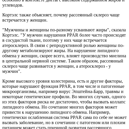
углеводов.
Кортэлс также объясняет, почему рассеянный склероз чаще
встречается у женщин.
"Мужчины и женщины по-разному усваивают жиры", сказала
Кортэлс. "У мужчин нарушения PPAR более часто происходят
в сосудистой ткани, поэтому у них чаще встречается
атеросклероз. В связи с репродуктивной ролью женщины по-
другому метаболизируют жиры. На нарушение липидного
обмена у женщин, скорее всего, влияет производство миелина
в центральной нервной системе. Таким образом, рассеянный
склероз чаще развивается у женщин, а атеросклероз - у
мужчин".
Кроме высокого уровня холестерина, есть и другие факторы,
которые нарушают функция PPAR, в том числе и патогенные
микроорганизмы, например вирус Эпштейна-Барр, травмы и
некоторые генетические профили. Во многих случаях, одного
из этих факторов риска не достаточно, чтобы вызвать коллапс
липидного обмена. Но сочетание многих факторов может
привести к нарушению липидного обмена. Например,
генетически ослабленная система PPAR сама по себе не может
вызвать заболевание, но в сочетании с патогеном или плохим
питанием может стать причиной развития рассеянного