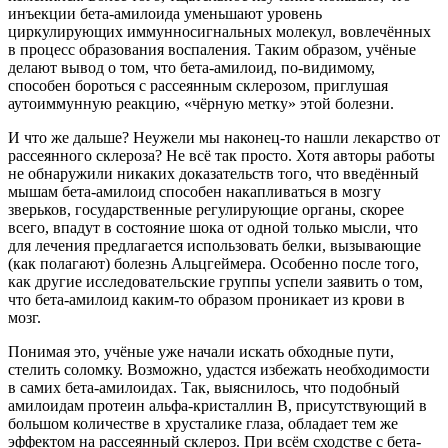
инъекции бета-амилоида уменьшают уровень
циркулирующих иммунносигнальных молекул, вовлечённых
в процесс образования воспаления. Таким образом, учёные
делают вывод о том, что бета-амилоид, по-видимому,
способен бороться с рассеянным склерозом, приглушая
аутоиммунную реакцию, «чёрную метку» этой болезни.
И что же дальше? Неужели мы наконец-то нашли лекарство от
рассеянного склероза? Не всё так просто. Хотя авторы работы
не обнаружили никаких доказательств того, что введённый
мышам бета-амилоид способен накапливаться в мозгу
зверьков, государственные регулирующие органы, скорее
всего, впадут в состояние шока от одной только мысли, что
для лечения предлагается использовать белки, вызывающие
(как полагают) болезнь Альцгеймера. Особенно после того,
как другие исследовательские группы успели заявить о том,
что бета-амилоид каким-то образом проникает из крови в
мозг.
Понимая это, учёные уже начали искать обходные пути,
стелить соломку. Возможно, удастся избежать необходимости
в самих бета-амилоидах. Так, выяснилось, что подобный
амилоидам протеин альфа-кристаллин В, присутствующий в
большом количестве в хрусталике глаза, обладает тем же
эффектом на рассеянный склероз. При всём сходстве с бета-