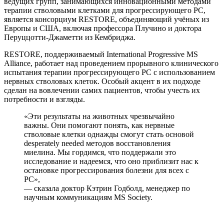
ведущих групп, занимающихся инновационными методами
терапии стволовыми клетками для прогрессирующего РС,
является консорциум RESTORE, объединяющий учёных из
Европы и США, включая профессора Плучино и доктора
Перуццотти-Джаметти из Кембриджа.
RESTORE, поддерживаемый International Progressive MS
Alliance, работает над проведением прорывного клинического
испытания терапии прогрессирующего РС с использованием
нервных стволовых клеток. Особый акцент в их подходе
сделан на вовлечении самих пациентов, чтобы учесть их
потребности и взгляды.
«Эти результаты на животных чрезвычайно
важны. Они помогают понять, как нервные
стволовые клетки однажды смогут стать основой
desperately needed методов восстановления
миелина. Мы гордимся, что поддержали это
исследование и надеемся, что оно приблизит нас к
остановке прогрессирования болезни для всех с
РС»,
— сказала доктор Кэтрин Годболд, менеджер по
научным коммуникациям MS Society.