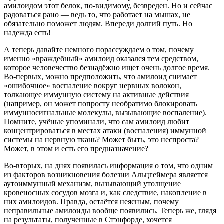
амилоидом этот белок, по-видимому, безвреден. Но и сейчас
радоваться рано — ведь то, что работает на мышах, не
обязательно поможет людям. Впереди долгий путь. Но
надежда есть!
А теперь давайте немного порассуждаем о том, почему
именно «враждебный» амилоид оказался тем средством,
которое человечество безнадёжно ищет очень долгое время.
Во-первых, можно предположить, что амилоид снимает
«ошибочное» воспаление вокруг нервных волокон,
толкающее иммунную систему на активные действия
(например, он может попросту необратимо блокировать
иммунносигнальные молекулы, вызывающие воспаление).
Помните, учёные упоминали, что сам амилоид любит
концентрироваться в местах атаки (воспаления) иммунной
системы на нервную ткань? Может быть, это неспроста?
Может, в этом и есть его предназначение?
Во-вторых, на днях появилась информация о том, что одним
из факторов возникновения болезни Альцгеймера является
аутоиммунный механизм, вызывающий утолщение
кровеносных сосудов мозга и, как следствие, накопление в
них амилоидов. Правда, остаётся неясным, почему
неправильные амилоиды вообще появились. Теперь же, глядя
на результаты, полученные в Стэнфорде, хочется