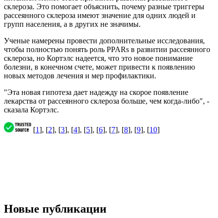
склероза. Это помогает объяснить, почему разные триггеры
рассеянного склероза имеют значение для одних людей и
групп населения, а в других не значимы.
Ученые намерены провести дополнительные исследования,
чтобы полностью понять роль PPARs в развитии рассеянного
склероза, но Кортэлс надеется, что это новое понимание
болезни, в конечном счете, может привести к появлению
новых методов лечения и мер профилактики.
"Эта новая гипотеза дает надежду на скорое появление
лекарства от рассеянного склероза больше, чем когда-либо", -
сказала Кортэлс.
[
1
], [
2
], [
3
], [
4
], [
5
], [
6
], [
7
], [
8
], [
9
], [
10
]
Новые публикации