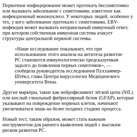
Первичное инфицирование может протекать бессимптомно
или вызывать заболевание с симптомами, известное как
инфекционный мононуклеоз. У некоторых людей, особенно у
тех, у кого заболевание протекало с симптомами, EBV-
инфекция может вызывать неправильный иммунный ответ,
при котором собственная иммунная система атакует
структуры центральной нервной системы.
«Наше исследование показывает, что при
использовании этого анализа на антитела развитие
РС становится иммунологически предсказуемым
задолго до появления первых симптомов», —
сообщила руководитель исследования Пуххаммер-
Штёкл, глава Центра вирусологии Медицинского
университета Вены.
Другие маркёры, такие как нейрофиламент лёгкой цепи (NfL)
или кислый глиальный фибриллярный белок (GFAP), которые
указывают на повреждение нервных клеток, начинают
увеличиваться лишь на более поздних стадиях процесса.
Новый тест, таким образом, может стать важным
инструментом для раннего выявления людей с высоким
риском развития РС.