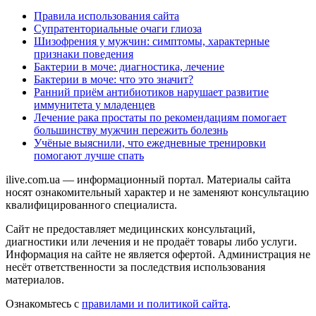
Правила использования сайта
Супратенториальные очаги глиоза
Шизофрения у мужчин: симптомы, характерные
признаки поведения
Бактерии в моче: диагностика, лечение
Бактерии в моче: что это значит?
Ранний приём антибиотиков нарушает развитие
иммунитета у младенцев
Лечение рака простаты по рекомендациям помогает
большинству мужчин пережить болезнь
Учёные выяснили, что ежедневные тренировки
помогают лучше спать
ilive.com.ua — информационный портал. Материалы сайта
носят ознакомительный характер и не заменяют консультацию
квалифицированного специалиста.
Сайт не предоставляет медицинских консультаций,
диагностики или лечения и не продаёт товары либо услуги.
Информация на сайте не является офертой. Администрация не
несёт ответственности за последствия использования
материалов.
Ознакомьтесь с
правилами и политикой сайта
.