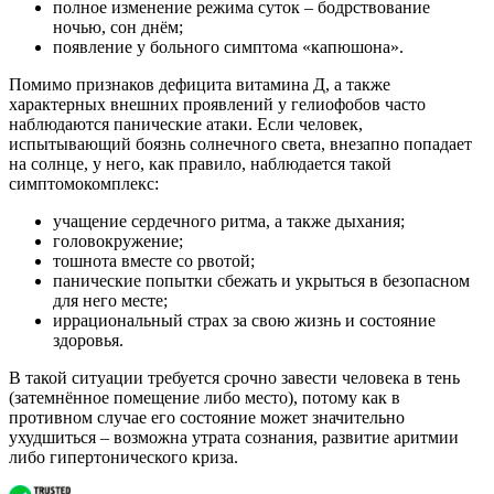
полное изменение режима суток – бодрствование
ночью, сон днём;
появление у больного симптома «капюшона».
Помимо признаков дефицита витамина Д, а также
характерных внешних проявлений у гелиофобов часто
наблюдаются панические атаки. Если человек,
испытывающий боязнь солнечного света, внезапно попадает
на солнце, у него, как правило, наблюдается такой
симптомокомплекс:
учащение сердечного ритма, а также дыхания;
головокружение;
тошнота вместе со рвотой;
панические попытки сбежать и укрыться в безопасном
для него месте;
иррациональный страх за свою жизнь и состояние
здоровья.
В такой ситуации требуется срочно завести человека в тень
(затемнённое помещение либо место), потому как в
противном случае его состояние может значительно
ухудшиться – возможна утрата сознания, развитие аритмии
либо гипертонического криза.