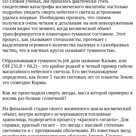
По словам ученых, им пришлось фактически стать
свидетелями катастрофы космического масштаба: настолько
подробно увидеть смерть небесного светила астрономам
удалось впервые. Необходимо признать, что снимок
получился очень четким и детальным: на нем невооруженным
глазом видно тот момент, когда космический объект
трансформируется в планетарно-туманное состояние. Этот
процесс, как указывают специалисты, протекает с
выделением огромного количества пылевых и газообразных
частиц, что в научных кругах называют туманностью.
Образовавшаяся туманность (ей дали название Кальян, или
ОН 231,8 + 04,2) – это крайне редкий и четкий пример гибели
масштабного небесного светила. Его местонахождение
определено, как более 5 тысяч световых лет от планеты Земля:
это созвездие Кормы.
Как же происходила смерть звезды, масса которой примерно в
восемь раз больше солнечной?
На финальной стадии своего жизненного цикла космический
объект, внутри которого исчерпываются топливные
хранилища, подвергается процессу «красного гиганта». Для
справки, красный гигант – это звезда с высокой степенью
светимости и с протяжными оболочками. Из известных звезд
подобными характеристиками обладали Арктур, Гакрукс,