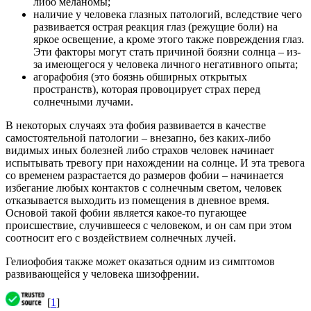
либо меланомы;
наличие у человека глазных патологий, вследствие чего
развивается острая реакция глаз (режущие боли) на
яркое освещение, а кроме этого также повреждения глаз.
Эти факторы могут стать причиной боязни солнца – из-
за имеющегося у человека личного негативного опыта;
агорафобия (это боязнь обширных открытых
пространств), которая провоцирует страх перед
солнечными лучами.
В некоторых случаях эта фобия развивается в качестве
самостоятельной патологии – внезапно, без каких-либо
видимых иных болезней либо страхов человек начинает
испытывать тревогу при нахождении на солнце. И эта тревога
со временем разрастается до размеров фобии – начинается
избегание любых контактов с солнечным светом, человек
отказывается выходить из помещения в дневное время.
Основой такой фобии является какое-то пугающее
происшествие, случившееся с человеком, и он сам при этом
соотносит его с воздействием солнечных лучей.
Гелиофобия также может оказаться одним из симптомов
развивающейся у человека шизофрении.
[
1
]