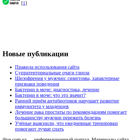
[
1
]
Новые публикации
Правила использования сайта
Супратенториальные очаги глиоза
Шизофрения у мужчин: симптомы, характерные
признаки поведения
Бактерии в моче: диагностика, лечение
Бактерии в моче: что это значит?
Ранний приём антибиотиков нарушает развитие
иммунитета у младенцев
Лечение рака простаты по рекомендациям помогает
большинству мужчин пережить болезнь
Учёные выяснили, что ежедневные тренировки
помогают лучше спать
ilive.com.ua — информационный портал. Материалы сайта