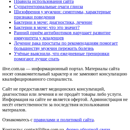
Правила использования сайта
Супратенториальные очаги глиоза
Шизофрения у мужчин: симптомы, характерные
признаки поведения
Бактерии в моче: диагностика, лечение
Бактерии в моче: что это значит?
Ранний приём антибиотиков нарушает развитие
иммунитета у младенцев
Лечение рака простаты по рекомендациям помогает
большинству мужчин пережить болезнь
Учёные выяснили, что ежедневные тренировки
помогают лучше спать
ilive.com.ua — информационный портал. Материалы сайта
носят ознакомительный характер и не заменяют консультацию
квалифицированного специалиста.
Сайт не предоставляет медицинских консультаций,
диагностики или лечения и не продаёт товары либо услуги.
Информация на сайте не является офертой. Администрация не
несёт ответственности за последствия использования
материалов.
Ознакомьтесь с
правилами и политикой сайта
.
Контакты: contact@ilive.com.ua,
форма обратной связи.