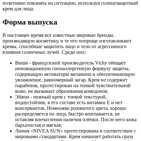
позитивно повлиять на ситуацию, используя солнцезащитный
крем для лица.
Форма выпуска
В настоящее время все известные мировые бренды,
производящую косметику, и те что попроще изготавливают
кремы, способные защитить лицо и тело от агрессивного
влияния солнечных лучей. Среди них:
Виши - французский производитель Vichy обещает
инновационную гипоаллергенную формулу защиты,
содержащую активаторы меланина и обеспечивающую
увлажнение, равномерный загар. Крем не содержит
парабенов, протестирован на тонкой чувствительной
коже, не вызывает образования комедонов;
Эйвон - нежный крем с тонкой текстурой,
водоустойчив, в его составе есть витамин Е и нет
консервантов. Немножко розоватого цвета, хорошо
распределяется по лицу, быстро впитывается, не
оставляя впечатления наличия плёнки. После него кожа
бархатистая и мягкая;
Линия «NIVEA SUN» протестирована в соответствии с
мировыми стандартами. Крем начинает работать сразу