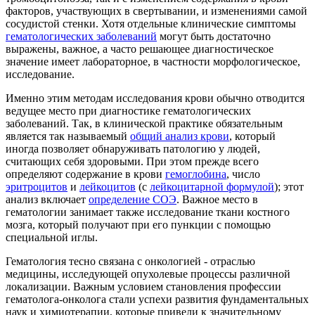
факторов, участвующих в свертывании, и изменениями самой
сосудистой стенки. Хотя отдельные клинические симптомы
гематологических заболеваний
могут быть достаточно
выражены, важное, а часто решающее диагностическое
значение имеет лабораторное, в частности морфологическое,
исследование.
Именно этим методам исследования крови обычно отводится
ведущее место при диагностике гематологических
заболеваний. Так, в клинической практике обязательным
является так называемый
общий анализ крови
, который
иногда позволяет обнаруживать патологию у людей,
считающих себя здоровыми. При этом прежде всего
определяют содержание в крови
гемоглобина
, число
эритроцитов
и
лейкоцитов
(с
лейкоцитарной формулой
); этот
анализ включает
определение СОЭ
. Важное место в
гематологии занимает также исследование ткани костного
мозга, который получают при его пункции с помощью
специальной иглы.
Гематология тесно связана с онкологией - отраслью
медицины, исследующей опухолевые процессы различной
локализации. Важным условием становления профессии
гематолога-онколога стали успехи развития фундаментальных
наук и химиотерапии, которые привели к значительному