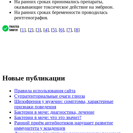
На ранних сроках принимались препараты,
оказывающие токсическое действие на эмбрион.
На ранних сроках беременности проводилась
рентгенография.
[
1
], [
2
], [
3
], [
4
], [
5
], [
6
], [
7
], [
8
]
Новые публикации
Правила использования сайта
Супратенториальные очаги глиоза
Шизофрения у мужчин: симптомы, характерные
признаки поведения
Бактерии в моче: диагностика, лечение
Бактерии в моче: что это значит?
Ранний приём антибиотиков нарушает развитие
иммунитета у младенцев