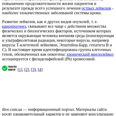
повышению продолжительности жизни пациентов в
результате прежде всего успешного лечения
острых лейкозов
-
наиболее злокачественных заболеваний системы крови.
Развитие лейкозов, как и других видов опухолей, т. е.
канцерогенез
, связывают все чаще с действием множества
физических и биологических факторов, источником которых
является окружающая человека внешняя среда (ионизирующая
и ультрафиолетовая радиация, некоторые вирусы, например
вирусы Т-клеточной лейкемии, Эпштейна-Барр, гепатита В и
С). В настоящее время идентифицирована группа клеточных
генов, обозначенных как онкогены;
хронический миелолейкоз
ассоциируется с филадельфийской (Ph) хромосомой.
[
1
], [
2
], [
3
], [
4
]
ilive.com.ua — информационный портал. Материалы сайта
носят ознакомительный характер и не заменяют консультацию