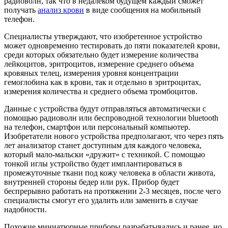
радиоволн, так что в недалеком будущем каждый сможет
получать
анализ крови
в виде сообщения на мобильный
телефон.
Специалисты утверждают, что изобретенное устройство
может одновременно тестировать до пяти показателей крови,
среди которых обязательно будет измерение количества
лейкоцитов, эритроцитов, измерение среднего объема
кровяных телец, измерения уровня концентрации
гемоглобина как в крови, так и отдельно в эритроцитах,
измерения количества и среднего объема тромбоцитов.
Данные с устройства будут отправляться автоматически с
помощью радиоволн или беспроводной технологии bluetooth
на телефон, смартфон или персональный компьютер.
Изобретатели нового устройства предполагают, что через пять
лет анализатор станет доступным для каждого человека,
который мало-мальски «дружит» с техникой. С помощью
тонкой иглы устройство будет имплантироваться в
промежуточные ткани под кожу человека в области живота,
внутренней стороны бедер или рук. Прибор будет
беспрерывно работать на протяжении 2-3 месяцев, после чего
специалисты смогут его удалить или заменить в случае
надобности.
Похожие миниатюрные приборы разрабатывались и ранее, но