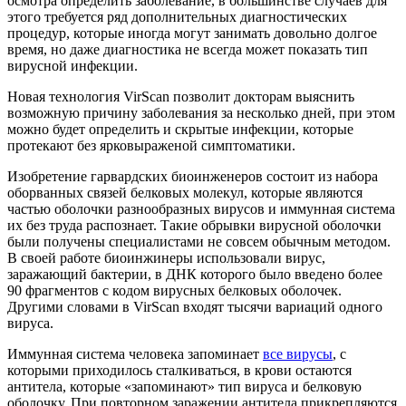
осмотра определить заболевание, в большинстве случаев для
этого требуется ряд дополнительных диагностических
процедур, которые иногда могут занимать довольно долгое
время, но даже диагностика не всегда может показать тип
вирусной инфекции.
Новая технология VirScan позволит докторам выяснить
возможную причину заболевания за несколько дней, при этом
можно будет определить и скрытые инфекции, которые
протекают без ярковыраженой симптоматики.
Изобретение гарвардских биоинженеров состоит из набора
оборванных связей белковых молекул, которые являются
частью оболочки разнообразных вирусов и иммунная система
их без труда распознает. Такие обрывки вирусной оболочки
были получены специалистами не совсем обычным методом.
В своей работе биоинжинеры использовали вирус,
заражающий бактерии, в ДНК которого было введено более
90 фрагментов с кодом вирусных белковых оболочек.
Другими словами в VirScan входят тысячи вариаций одного
вируса.
Иммунная система человека запоминает
все вирусы
, с
которыми приходилось сталкиваться, в крови остаются
антитела, которые «запоминают» тип вируса и белковую
оболочку. При повторном заражении антитела прикрепляются