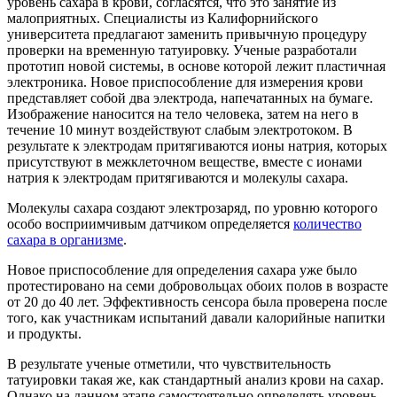
уровень сахара в крови, согласятся, что это занятие из
малоприятных. Специалисты из Калифорнийского
университета предлагают заменить привычную процедуру
проверки на временную татуировку. Ученые разработали
прототип новой системы, в основе которой лежит пластичная
электроника. Новое приспособление для измерения крови
представляет собой два электрода, напечатанных на бумаге.
Изображение наносится на тело человека, затем на него в
течение 10 минут воздействуют слабым электротоком. В
результате к электродам притягиваются ионы натрия, которых
присутствуют в межклеточном веществе, вместе с ионами
натрия к электродам притягиваются и молекулы сахара.
Молекулы сахара создают электрозаряд, по уровню которого
особо восприимчивым датчиком определяется
количество
сахара в организме
.
Новое приспособление для определения сахара уже было
протестировано на семи добровольцах обоих полов в возрасте
от 20 до 40 лет. Эффективность сенсора была проверена после
того, как участникам испытаний давали калорийные напитки
и продукты.
В результате ученые отметили, что чувствительность
татуировки такая же, как стандартный анализ крови на сахар.
Однако на данном этапе самостоятельно определять уровень