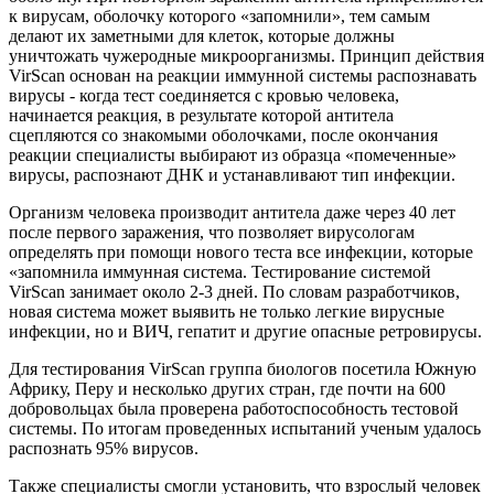
к вирусам, оболочку которого «запомнили», тем самым
делают их заметными для клеток, которые должны
уничтожать чужеродные микроорганизмы. Принцип действия
VirScan основан на реакции иммунной системы распознавать
вирусы - когда тест соединяется с кровью человека,
начинается реакция, в результате которой антитела
сцепляются со знакомыми оболочками, после окончания
реакции специалисты выбирают из образца «помеченные»
вирусы, распознают ДНК и устанавливают тип инфекции.
Организм человека производит антитела даже через 40 лет
после первого заражения, что позволяет вирусологам
определять при помощи нового теста все инфекции, которые
«запомнила иммунная система. Тестирование системой
VirScan занимает около 2-3 дней. По словам разработчиков,
новая система может выявить не только легкие вирусные
инфекции, но и ВИЧ, гепатит и другие опасные ретровирусы.
Для тестирования VirScan группа биологов посетила Южную
Африку, Перу и несколько других стран, где почти на 600
добровольцах была проверена работоспособность тестовой
системы. По итогам проведенных испытаний ученым удалось
распознать 95% вирусов.
Также специалисты смогли установить, что взрослый человек