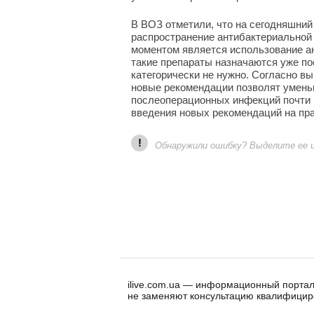
В ВОЗ отметили, что на сегодняшний
распространение антибактериальной
моментом является использование ан
такие препараты назначаются уже по
категорически не нужно. Согласно 
новые рекомендации позволят умень
послеоперационных инфекций почти 
введения новых рекомендаций на пра
!
Обнаружили ошибку? Выделите ее и 
ilive.com.ua — информационный портал
не заменяют консультацию квалифицир