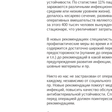
устойчивости. По статистике 11% па
заражаются различными инфекционн
средним или низким уровнем жизни).
делалось кесарево сечение, развив
оперативных вмешательств являются
за этого 400 тысяч человек вынужде
стационаре, что увеличивает затраты
В новых рекомендациях специалисты 
профилактические меры во время и п
содержится достаточно широкий пере
предосторожности (купание до опера
и т.п.) до рекомендаций в какой мом
предупреждения развития инфекции, 
шовные материалы и пр.
Никто из нас не застрахован от опер
каждому, независимо от социального
пр. Новые рекомендации помогут ме
инфекций, повысить качество обслуж
антибактериальной устойчивости. С
перед операцией должен поинтересов
рекомендациям.