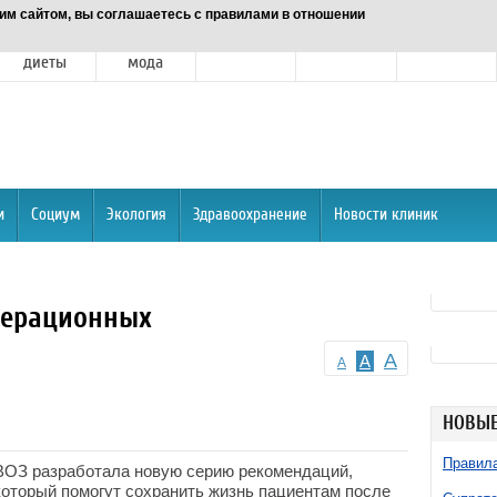
им сайтом, вы соглашаетесь с правилами в отношении
Питание и
Красота и
Отношения
Спорт
О портале
диеты
мода
и
Социум
Экология
Здравоохранение
Новости клиник
перационных
A
A
A
НОВЫЕ
Правила
ВОЗ разработала новую серию рекомендаций,
который помогут сохранить жизнь пациентам после