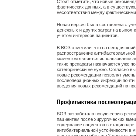
Стоит отметить, что новые рекоменд
фактических данных, а в существую
несоответствия между фактическим
Новая версия была составлена с уч
денежных и других затрат на выполн
учетом интересов пациентов.
В ВОЗ отметили, что на сегодняшний
распространение антибактериальной
моментом является использование ан
такие препараты назначаются уже по
категорически не нужно. Согласно 
новые рекомендации позволят умень
послеоперационных инфекций почти 
введения новых рекомендаций на пра
Профилактика послеоперац
ВОЗ разработала новую серию реком
пациентам после хирургических вмеш
содержание пациентов в стационаре
антибактериальной устойчивости в м
над которыми работали 2 десятка ми