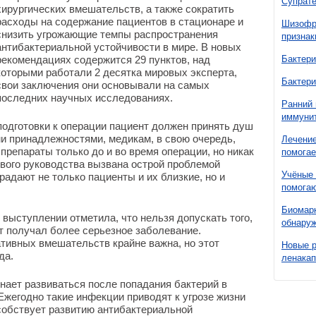
Супрате
хирургических вмешательств, а также сократить
расходы на содержание пациентов в стационаре и
Шизофре
снизить угрожающие темпы распространения
признак
антибактериальной устойчивости в мире. В новых
рекомендациях содержится 29 пунктов, над
Бактери
которыми работали 2 десятка мировых эксперта,
Бактери
свои заключения они основывали на самых
последних научных исследованиях.
Ранний 
иммунит
подготовки к операции пациент должен принять душ
ми принадлежностями, медикам, в свою очередь,
Лечение
препараты только до и во время операции, но никак
помогае
вого руководства вызвана острой проблемой
Учёные 
адают не только пациенты и их близкие, но и
помогаю
Биомарк
выступлении отметила, что нельзя допускать того,
обнаруж
нт получал более серьезное заболевание.
тивных вмешательств крайне важна, но этот
Новые 
да.
ленака
нает развиваться после попадания бактерий в
Ежегодно такие инфекции приводят к угрозе жизни
собствует развитию антибактериальной