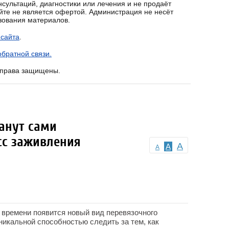
сультаций, диагностики или лечения и не продаёт
йте не является офертой. Администрация не несёт
ьзования материалов.
 сайта
.
братной связи.
е права защищены.
анут сами
сс заживления
A
A
A
 времени появится новый вид перевязочного
никальной способностью следить за тем, как