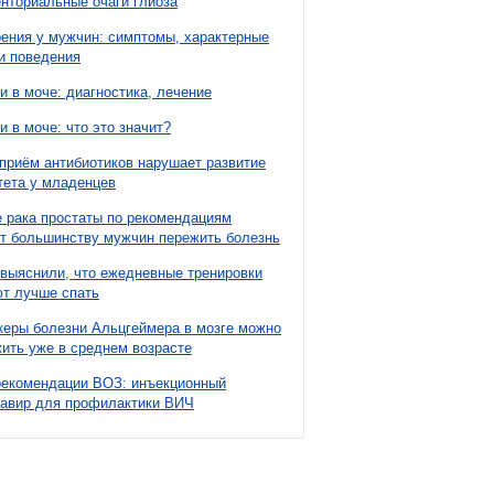
нториальные очаги глиоза
ния у мужчин: симптомы, характерные
и поведения
и в моче: диагностика, лечение
и в моче: что это значит?
приём антибиотиков нарушает развитие
ета у младенцев
 рака простаты по рекомендациям
т большинству мужчин пережить болезнь
выяснили, что ежедневные тренировки
т лучше спать
еры болезни Альцгеймера в мозге можно
ить уже в среднем возрасте
рекомендации ВОЗ: инъекционный
павир для профилактики ВИЧ