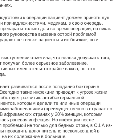
ниях.
подготовки к операции пациент должен принять душ
ми принадлежностями, медикам, в свою очередь,
препараты только до и во время операции, но никак
вого руководства вызвана острой проблемой
адают не только пациенты и их близкие, но и
выступлении отметила, что нельзя допускать того,
нт получал более серьезное заболевание.
тивных вмешательств крайне важна, но этот
да.
нает развиваться после попадания бактерий в
Ежегодно такие инфекции приводят к угрозе жизни
собствует развитию антибактериальной
циентов, которым делали те или иные операции
ыми заболеваниями (преимущественно в странах со
 В африканских странах у 20% женщин, которым
лась раневая инфекция. Но инфекции после
 проблемой не только для бедных стран, в США из-
ны проводить дополнительно несколько дней в
 на их содержание в больнице.