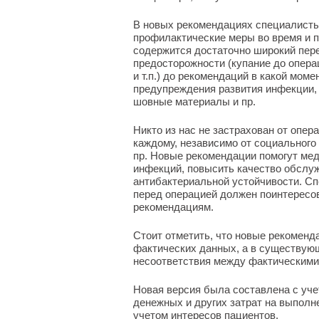
В новых рекомендациях специалисты 
профилактические меры во время и п
содержится достаточно широкий пере
предосторожности (купание до опера
и т.п.) до рекомендаций в какой мом
предупреждения развития инфекции, 
шовные материалы и пр.
Никто из нас не застрахован от опер
каждому, независимо от социального
пр. Новые рекомендации помогут ме
инфекций, повысить качество обслуж
антибактериальной устойчивости. С
перед операцией должен поинтересов
рекомендациям.
Стоит отметить, что новые рекоменд
фактических данных, а в существую
несоответствия между фактическим
Новая версия была составлена с уч
денежных и других затрат на выполн
учетом интересов пациентов.