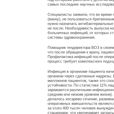
самых последних научных исследова
Специалисты заявили, что во время 
(ванну), не пользоваться бритвенны
нужно назначать антибактериальные 
не после. Необходимость выпуска но
больничных инфекций, от которых стр
системы здравоохранения.
Помощник гендиректора ВОЗ в своем 
что после обращения к врачу, пацие
Профилактика инфекций после опера
процесс требует комплексного подхо
Инфекция в организме пациента начи
организм через сделанные надрезы. 
миллионов пациентов, также это спо
устойчивости. По статистике 11% па
заражаются различными инфекционн
средним или низким уровнем жизни).
делалось кесарево сечение, развива
оперативных вмешательств являются
за этого 400 тысяч человек вынужде
стационаре, что увеличивает затраты