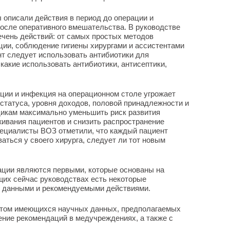
описали действия в период до операции и
осле оперативного вмешательства. В руководстве
чень действий: от самых простых методов
ции, соблюдение гигиены хирургами и ассистентами
ент следует использовать антибиотики для
какие использовать антибиотики, антисептики,
ации и инфекция на операционном столе угрожает
 статуса, уровня доходов, половой принадлежности и
дикам максимально уменьшить риск развития
ивания пациентов и снизить распространение
пециалисты ВОЗ отметили, что каждый пациент
аться у своего хирурга, следует ли тот новым
ации являются первыми, которые основаны на
щих сейчас руководствах есть некоторые
и данными и рекомендуемыми действиями.
етом имеющихся научных данных, предполагаемых
ение рекомендаций в медучреждениях, а также с