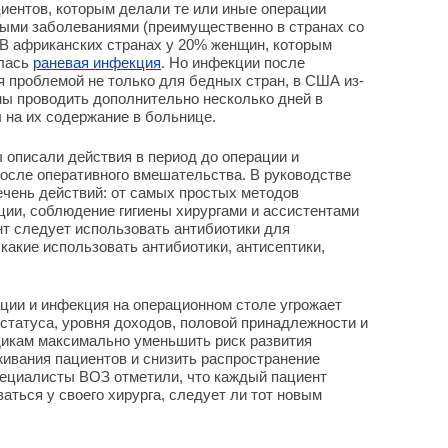
циентов, которым делали те или иные операции
ыми заболеваниями (преимущественно в странах со
 В африканских странах у 20% женщин, которым
алась
раневая инфекция
. Но инфекции после
 проблемой не только для бедных стран, в США из-
ны проводить дополнительно несколько дней в
 на их содержание в больнице.
описали действия в период до операции и
осле оперативного вмешательства. В руководстве
чень действий: от самых простых методов
ции, соблюдение гигиены хирургами и ассистентами
ент следует использовать антибиотики для
какие использовать антибиотики, антисептики,
ации и инфекция на операционном столе угрожает
 статуса, уровня доходов, половой принадлежности и
дикам максимально уменьшить риск развития
ивания пациентов и снизить распространение
пециалисты ВОЗ отметили, что каждый пациент
аться у своего хирурга, следует ли тот новым