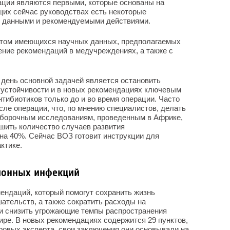
ации являются первыми, которые основаны на
щих сейчас руководствах есть некоторые
и данными и рекомендуемыми действиями.
етом имеющихся научных данных, предполагаемых
ение рекомендаций в медучреждениях, а также с
 день основной задачей является остановить
 устойчивости и в новых рекомендациях ключевым
тибиотиков только до и во время операции. Часто
сле операции, что, по мнению специалистов, делать
выборочным исследованиям, проведенным в Африке,
шить количество случаев развития
на 40%. Сейчас ВОЗ готовит инструкции для
ктике.
ионных инфекций
ендаций, который помогут сохранить жизнь
ательств, а также сократить расходы на
 и снизить угрожающие темпы распространения
ире. В новых рекомендациях содержится 29 пунктов,
ровых эксперта, свои заключения они основывали на