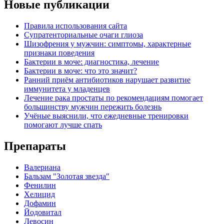
Новые публикации
Правила использования сайта
Супратенториальные очаги глиоза
Шизофрения у мужчин: симптомы, характерные
признаки поведения
Бактерии в моче: диагностика, лечение
Бактерии в моче: что это значит?
Ранний приём антибиотиков нарушает развитие
иммунитета у младенцев
Лечение рака простаты по рекомендациям помогает
большинству мужчин пережить болезнь
Учёные выяснили, что ежедневные тренировки
помогают лучше спать
Препараты
Валериана
Бальзам "Золотая звезда"
Фенилин
Хелицид
Дофамин
Йодовитал
Левосин