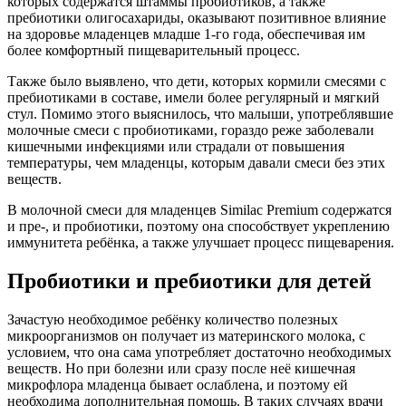
которых содержатся штаммы пробиотиков, а также
пребиотики олигосахариды, оказывают позитивное влияние
на здоровье младенцев младше 1-го года, обеспечивая им
более комфортный пищеварительный процесс.
Также было выявлено, что дети, которых кормили смесями с
пребиотиками в составе, имели более регулярный и мягкий
стул. Помимо этого выяснилось, что малыши, употреблявшие
молочные смеси с пробиотиками, гораздо реже заболевали
кишечными инфекциями или страдали от повышения
температуры, чем младенцы, которым давали смеси без этих
веществ.
В молочной смеси для младенцев Similac Premium содержатся
и пре-, и пробиотики, поэтому она способствует укреплению
иммунитета ребёнка, а также улучшает процесс пищеварения.
Пробиотики и пребиотики для детей
Зачастую необходимое ребёнку количество полезных
микроорганизмов он получает из материнского молока, с
условием, что она сама употребляет достаточно необходимых
веществ. Но при болезни или сразу после неё кишечная
микрофлора младенца бывает ослаблена, и поэтому ей
необходима дополнительная помощь. В таких случаях врачи