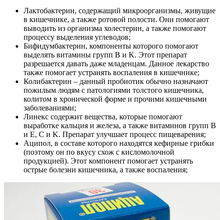
Лактобактерин, содержащий микроорганизмы, живущие
в кишечнике, а также ротовой полости. Они помогают
выводить из организма холестерин, а также помогают
процессу выделения углеводов;
Бифидумбактерин, компоненты которого помогают
выделять витамины групп B и K. Этот препарат
разрешается давать даже младенцам. Данное лекарство
также помогает устранять воспаления в кишечнике;
Колибактерин – данный пробиотик обычно назначают
пожилым людям с патологиями толстого кишечника,
колитом в хронической форме и прочими кишечными
заболеваниями;
Линекс содержит вещества, которые помогают
выработке кальция и железа, а также витаминов групп B
и E, C и K. Препарат улучшает процесс пищеварения;
Аципол, в составе которого находятся кефирные грибки
(поэтому он по вкусу схож с кисломолочной
продукцией). Этот компонент помогает устранять
острые болезни кишечника, а также воспаления;