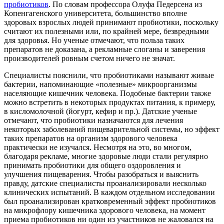
пробиотиков
. По словам профессора Олуфа Педерсена из
Копенгагенского университета, большинство вполне
здоровых взрослых людей принимают пробиотики, поскольку
считают их полезными или, по крайней мере, безвредными
для здоровья. Но ученые отмечают, что польза таких
препаратов не доказана, а рекламные слоганы и заверения
производителей ровным счетом ничего не значат.
Специалисты пояснили, что пробиотиками называют живые
бактерии, напоминающие «полезные» микроорганизмы
населяющие кишечник человека. Подобные бактерии также
можно встретить в некоторых продуктах питания, к примеру,
в кисломолочной (йогурт, кефир и пр.). Датские ученые
отмечают, что пробиотики назначаются для лечения
некоторых заболеваний пищеварительной системы, но эффект
таких препаратов на организм здорового человека
практически не изучался. Несмотря на это, во многом,
благодаря рекламе, многие здоровые люди стали регулярно
принимать пробиотики для общего оздоровления и
улучшения пищеварения. Чтобы разобраться и выяснить
правду, датские специалисты проанализировали несколько
клинических испытаний. В каждом отдельном исследовании
был проанализирован кратковременный эффект пробиотиков
на микрофлору кишечника здорового человека, на момент
приема пробиотиков ни один из участников не жаловался на