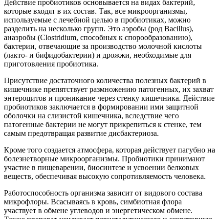
Действие пробиотиков основывается на видах бактерий,
которые входят в их состав. Так, все микроорганизмы,
используемые с лечебной целью в пробиотиках, можно
разделить на несколько групп. Это аэробы (род Bacillus),
анаэробы (Clostridium, способных к спорообразованию),
бактерии, отвечающие за производство молочной кислоты
(лакто- и бифидобактерии) и дрожжи, необходимые для
приготовления пробиотика.
Присутствие достаточного количества полезных бактерий в
кишечнике препятствует размножению патогенных, их захват
энтероцитов и проникание через стенку кишечника. Действие
пробиотиков заключается в формировании ими защитной
оболочки на слизистой кишечника, вследствие чего
патогенные бактерии не могут прикрепиться к стенке, тем
самым предотвращая развитие дисбактериоза.
Кроме того создается атмосфера, которая действует пагубно на
болезнетворные микроорганизмы. Пробиотики принимают
участие в пищеварении, биосинтезе и усвоении белковых
веществ, обеспечивая высокую сопротивляемость человека.
Работоспособность организма зависит от видового состава
микрофлоры. Всасываясь в кровь, симбиотная флора
участвует в обмене углеводов и энергетическом обмене.