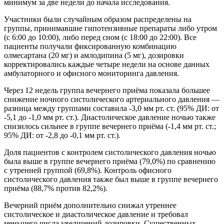
минимум за две недели до начала исследования.
Участники были случайным образом распределены на
группы, принимавшие гипотензивные препараты либо утром
(с 6:00 до 10:00), либо перед сном (с 18:00 до 22:00). Все
пациенты получали фиксированную комбинацию
олмесартана (20 мг) и амлодипина (5 мг), дозировки
корректировались каждые четыре недели на основе данных
амбулаторного и офисного мониторинга давления.
Через 12 недель группа вечернего приёма показала большее
снижение ночного систолического артериального давления —
разница между группами составила -3,0 мм рт. ст. (95% ДИ: от
-5,1 до -1,0 мм рт. ст.). Диастолическое давление ночью также
снизилось сильнее в группе вечернего приёма (-1,4 мм рт. ст.;
95% ДИ: от -2,8 до -0,1 мм рт. ст.).
Доля пациентов с контролем систолического давления ночью
была выше в группе вечернего приёма (79,0%) по сравнению
с утренней группой (69,8%). Контроль офисного
систолического давления также был выше в группе вечернего
приёма (88,7% против 82,2%).
Вечерний приём дополнительно снижал утреннее
систолическое и диастолическое давление и требовал
меньшего числа увеличений дозировки. Существенных