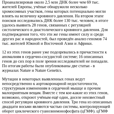
Проанализировав около 2,5 млн ДНК более чем 69 тыс.
жителей Европы, учёные обнаружили несколько
хромосомных участков, гены которых потенциально могли
влиять на величину кровяного давления. На втором этапе
поисков исследовались ДНК более 130 тыс. человек; в итоге
удалось выявить 28 генов, связанных с регуляцией
систолического и диастолического кровяного давления. Для
подтверждения того, что эти же гены имеют силу и среди
других рас и народностей, был проведён анализ геномов 74
тыс. жителей Южной и Восточной Азии и Африки.
12 из этих генов ранее уже подозревались в причастности к
аномалиям в сердечно-сосудистой системе; 16 описанных
генов до сих пор в поле зрения исследователей не попадали.
По итогам работы были опубликованы две статьи - в
журналах Nature и Nature Genetics.
Мутации в некоторых выявленных генах ведут
непосредственно к аортокоронарной недостаточности,
структурным изменениям в сердечной мышце и прочим
малоприятным вещам. Вместе с тем кое-какие из этих генов,
возможно, откроют учёным ещё один, доселе неизвестный
способ регуляции кровяного давления. Три гена из описанных
двадцати восьми являются частью системы, контролирующей
оборот циклического гуанозинмонофосфата (цГМФ). цГМФ