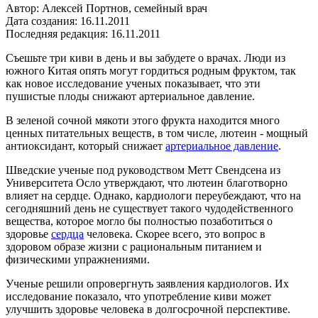
Автор: Алексей Портнов, семейный врач
Дата создания: 16.11.2011
Последняя редакция: 16.11.2011
Съешьте три киви в день и вы забудете о врачах. Люди из
южного Китая опять могут гордиться родным фруктом, так
как новое исследование ученых показывает, что эти
пушистые плоды снижают артериальное давление.
В зеленой сочной мякоти этого фрукта находится много
ценных питательных веществ, в том числе, лютеин - мощный
антиоксидант, который снижает
артериальное давление
.
Шведские ученые под руководством Метт Свендсена из
Университета Осло утверждают, что лютеин благотворно
влияет на сердце. Однако, кардиологи переубеждают, что на
сегодняшний день не существует такого чудодейственного
вещества, которое могло бы полностью позаботиться о
здоровье
сердца
человека. Скорее всего, это вопрос в
здоровом образе жизни с рациональным питанием и
физическими упражнениями.
Ученые решили опровергнуть заявления кардиологов. Их
исследование показало, что употребление киви может
улучшить здоровье человека в долгосрочной перспективе.