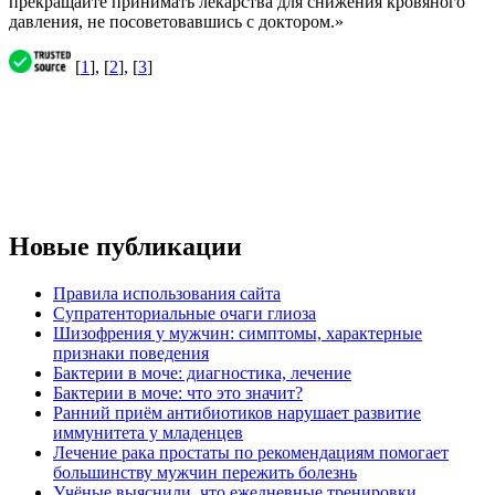
прекращайте принимать лекарства для снижения кровяного
давления, не посоветовавшись с доктором.»
[
1
], [
2
], [
3
]
Новые публикации
Правила использования сайта
Супратенториальные очаги глиоза
Шизофрения у мужчин: симптомы, характерные
признаки поведения
Бактерии в моче: диагностика, лечение
Бактерии в моче: что это значит?
Ранний приём антибиотиков нарушает развитие
иммунитета у младенцев
Лечение рака простаты по рекомендациям помогает
большинству мужчин пережить болезнь
Учёные выяснили, что ежедневные тренировки