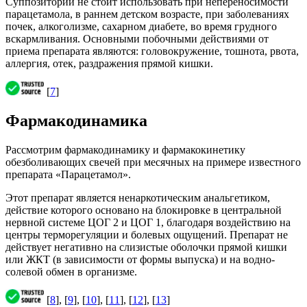
Суппозитории не стоит использовать при непереносимости
парацетамола, в раннем детском возрасте, при заболеваниях
почек, алкоголизме, сахарном диабете, во время грудного
вскармливания. Основными побочными действиями от
приема препарата являются: головокружение, тошнота, рвота,
аллергия, отек, раздражения прямой кишки.
[
7
]
Фармакодинамика
Рассмотрим фармакодинамику и фармакокинетику
обезболивающих свечей при месячных на примере известного
препарата «Парацетамол».
Этот препарат является ненаркотическим анальгетиком,
действие которого основано на блокировке в центральной
нервной системе ЦОГ 2 и ЦОГ 1, благодаря воздействию на
центры терморегуляции и болевых ощущений. Препарат не
действует негативно на слизистые оболочки прямой кишки
или ЖКТ (в зависимости от формы выпуска) и на водно-
солевой обмен в организме.
[
8
], [
9
], [
10
], [
11
], [
12
], [
13
]