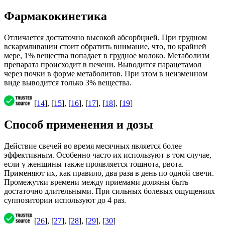
Фармакокинетика
Отличается достаточно высокой абсорбцией. При грудном
вскармливании стоит обратить внимание, что, по крайней
мере, 1% вещества попадает в грудное молоко. Метаболизм
препарата происходит в печени. Выводится парацетамол
через почки в форме метаболитов. При этом в неизменном
виде выводится только 3% вещества.
[
14
], [
15
], [
16
], [
17
], [
18
], [
19
]
Способ применения и дозы
Действие свечей во время месячных является более
эффективным. Особенно часто их используют в том случае,
если у женщины также проявляется тошнота, рвота.
Применяют их, как правило, два раза в день по одной свечи.
Промежутки времени между приемами должны быть
достаточно длительными. При сильных болевых ощущениях
суппозитории используют до 4 раз.
[
26
], [
27
], [
28
], [
29
], [
30
]