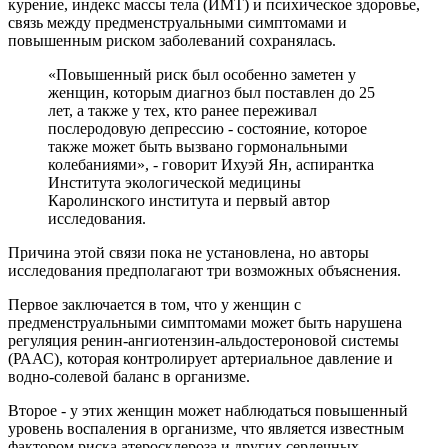
курение, индекс массы тела (ИМТ) и психическое здоровье,
связь между предменструальными симптомами и
повышенным риском заболеваний сохранялась.
«Повышенный риск был особенно заметен у
женщин, которым диагноз был поставлен до 25
лет, а также у тех, кто ранее переживал
послеродовую депрессию - состояние, которое
также может быть вызвано гормональными
колебаниями», - говорит Ихуэй Ян, аспирантка
Института экологической медицины
Каролинского института и первый автор
исследования.
Причина этой связи пока не установлена, но авторы
исследования предполагают три возможных объяснения.
Первое заключается в том, что у женщин с
предменструальными симптомами может быть нарушена
регуляция ренин‑ангиотензин‑альдостероновой системы
(РААС), которая контролирует артериальное давление и
водно‑солевой баланс в организме.
Второе - у этих женщин может наблюдаться повышенный
уровень воспаления в организме, что является известным
фактором риска атеросклероза и других сердечных