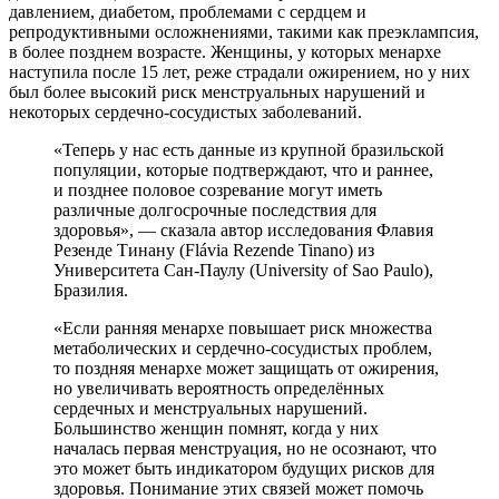
давлением, диабетом, проблемами с сердцем и
репродуктивными осложнениями, такими как преэклампсия,
в более позднем возрасте. Женщины, у которых менархе
наступила после 15 лет, реже страдали ожирением, но у них
был более высокий риск менструальных нарушений и
некоторых сердечно‑сосудистых заболеваний.
«Теперь у нас есть данные из крупной бразильской
популяции, которые подтверждают, что и раннее,
и позднее половое созревание могут иметь
различные долгосрочные последствия для
здоровья», — сказала автор исследования Флавия
Резенде Тинану (Flávia Rezende Tinano) из
Университета Сан‑Паулу (University of Sao Paulo),
Бразилия.
«Если ранняя менархе повышает риск множества
метаболических и сердечно‑сосудистых проблем,
то поздняя менархе может защищать от ожирения,
но увеличивать вероятность определённых
сердечных и менструальных нарушений.
Большинство женщин помнят, когда у них
началась первая менструация, но не осознают, что
это может быть индикатором будущих рисков для
здоровья. Понимание этих связей может помочь