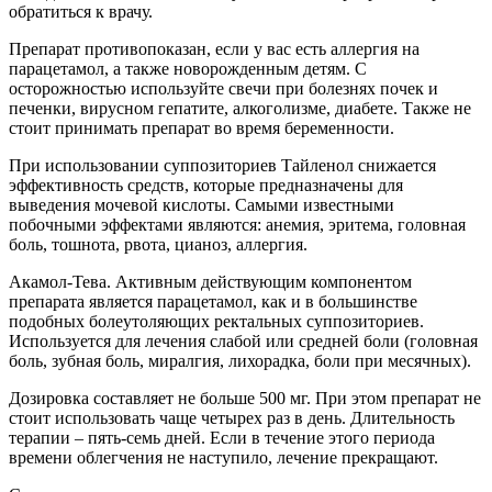
обратиться к врачу.
Препарат противопоказан, если у вас есть аллергия на
парацетамол, а также новорожденным детям. С
осторожностью используйте свечи при болезнях почек и
печенки, вирусном гепатите, алкоголизме, диабете. Также не
стоит принимать препарат во время беременности.
При использовании суппозиториев Тайленол снижается
эффективность средств, которые предназначены для
выведения мочевой кислоты. Самыми известными
побочными эффектами являются: анемия, эритема, головная
боль, тошнота, рвота, цианоз, аллергия.
Акамол-Тева. Активным действующим компонентом
препарата является парацетамол, как и в большинстве
подобных болеутоляющих ректальных суппозиториев.
Используется для лечения слабой или средней боли (головная
боль, зубная боль, миралгия, лихорадка, боли при месячных).
Дозировка составляет не больше 500 мг. При этом препарат не
стоит использовать чаще четырех раз в день. Длительность
терапии – пять-семь дней. Если в течение этого периода
времени облегчения не наступило, лечение прекращают.