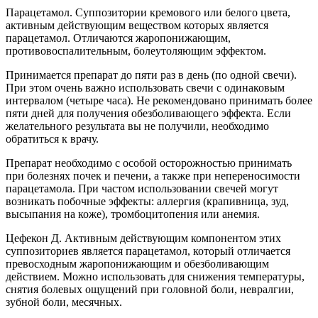
Парацетамол. Суппозитории кремового или белого цвета,
активным действующим веществом которых является
парацетамол. Отличаются жаропонижающим,
противовоспалительным, болеутоляющим эффектом.
Принимается препарат до пяти раз в день (по одной свечи).
При этом очень важно использовать свечи с одинаковым
интервалом (четыре часа). Не рекомендовано принимать более
пяти дней для получения обезболивающего эффекта. Если
желательного результата вы не получили, необходимо
обратиться к врачу.
Препарат необходимо с особой осторожностью принимать
при болезнях почек и печени, а также при непереносимости
парацетамола. При частом использовании свечей могут
возникать побочные эффекты: аллергия (крапивница, зуд,
высыпания на коже), тромбоцитопения или анемия.
Цефекон Д. Активным действующим компонентом этих
суппозиториев является парацетамол, который отличается
превосходным жаропонижающим и обезболивающим
действием. Можно использовать для снижения температуры,
снятия болевых ощущений при головной боли, невралгии,
зубной боли, месячных.