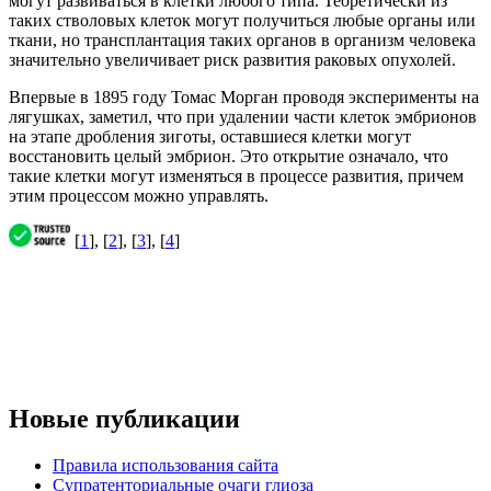
могут развиваться в клетки любого типа. Теоретически из
таких стволовых клеток могут получиться любые органы или
ткани, но трансплантация таких органов в организм человека
значительно увеличивает риск развития раковых опухолей.
Впервые в 1895 году Томас Морган проводя эксперименты на
лягушках, заметил, что при удалении части клеток эмбрионов
на этапе дробления зиготы, оставшиеся клетки могут
восстановить целый эмбрион. Это открытие означало, что
такие клетки могут изменяться в процессе развития, причем
этим процессом можно управлять.
[
1
], [
2
], [
3
], [
4
]
Новые публикации
Правила использования сайта
Супратенториальные очаги глиоза