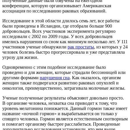
полученные данные были озвучены на ежегодной
конференции, которую организовывает Американская
ассоциация по исследованию раковых образований.
Исследование в этой области длилось семь лет, все работы
были проведены в Исландии, где отобрали больше 900
добровольцев. Всех участников эксперимента регулярно
исследовали с 2002 по 2009 годы. У всех добровольцев
имелись нарушения со сном как минимум несколько лет. У 111
участников ученые обнаружили
рак простаты
, из которых у 24
человек болезнь быстро прогрессировала и уже представляла
угрозу для жизни.
Одновременно с этим подобное исследование было
проведено и для женщин, которые страдали бессонницей или
другими формами
нарушения сна
. Как оказалось, организм
женщин также подвергался развитию раковых опухолей и
онкология, преимущественно, затрагивала молочные железы.
Ученые полученные результаты объясняют довольно просто.
В организме человека, нехватка сна приводит к тому, что
уровень мелатонина понижается. Данный гормон также имеет
название «ночной гормон» и вырабатывается он только у
спящего человека. Гормон является естественным снотворным
и помогает организму быстрее расслабиться. Проведенные
дополнительно исследования установили, что чем выше