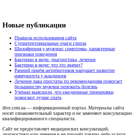
Новые публикации
Правила использования сайта
Супратенториальные очаги глиоза
Шизофрения у мужчин: симптомы, характерные
признаки поведения
Бактерии в моче: диагностика, лечение
Бактерии в моче: что это значит?
Ранний приём антибиотиков нарушает развитие
иммунитета у младенцев
Лечение рака простаты по рекомендациям помогает
большинству мужчин пережить болезнь
Учёные выяснили, что ежедневные тренировки
помогают лучше спать
ilive.com.ua — информационный портал. Материалы сайта
носят ознакомительный характер и не заменяют консультацию
квалифицированного специалиста.
Сайт не предоставляет медицинских консультаций,
диагностики или лечения и не продаёт товары либо услуги.