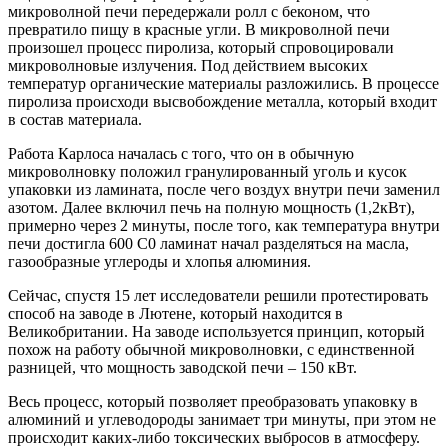
микроволной печи передержали ролл с беконом, что
превратило пищу в красные угли. В микроволной печи
произошел процесс пиролиза, который спровоцировали
микроволновые излучения. Под действием высоких
температур органические материалы разложились. В процессе
пиролиза происходи высвобождение металла, который входит
в состав материала.
Работа Карлоса началась с того, что он в обычную
микроволновку положил гранулированный уголь и кусок
упаковки из ламината, после чего воздух внутри печи заменил
азотом. Далее включил печь на полную мощность (1,2кВт),
примерно через 2 минуты, после того, как температура внутри
печи достигла 600 С0 ламинат начал разделяться на масла,
газообразные углероды и хлопья алюминия.
Сейчас, спустя 15 лет исследователи решили протестировать
способ на заводе в Лютене, который находится в
Великобритании. На заводе используется принцип, который
похож на работу обычной микроволновки, с единственной
разницей, что мощность заводской печи – 150 кВт.
Весь процесс, который позволяет преобразовать упаковку в
алюминий и углеводороды занимает три минуты, при этом не
происходит каких-либо токсических выбросов в атмосферу.