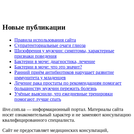
Новые публикации
Правила использования сайта
Супратенториальные очаги глиоза
Шизофрения у мужчин: симптомы, характерные
признаки поведения
Бактерии в моче: диагностика, лечение
Бактерии в моче: что это значит?
Ранний приём антибиотиков нарушает развитие
иммунитета у младенцев
Лечение рака простаты по рекомендациям помогает
большинству мужчин пережить болезнь
Учёные выяснили, что ежедневные тренировки
помогают лучше спать
ilive.com.ua — информационный портал. Материалы сайта
носят ознакомительный характер и не заменяют консультацию
квалифицированного специалиста.
Сайт не предоставляет медицинских консультаций,