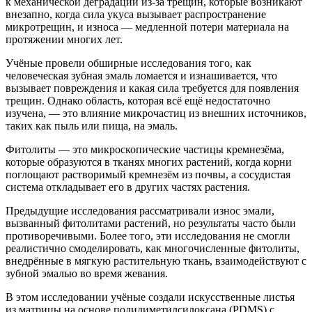
к механической деградации из-за трещин, которые возникают
внезапно, когда сила укуса вызывает распространение
микротрещин, и износа — медленной потери материала на
протяжении многих лет.
Учёные провели обширные исследования того, как
человеческая зубная эмаль ломается и изнашивается, что
вызывает повреждения и какая сила требуется для появления
трещин. Однако область, которая всё ещё недостаточно
изучена, — это влияние микрочастиц из внешних источников,
таких как пыль или пища, на эмаль.
Фитолиты — это микроскопические частицы кремнезёма,
которые образуются в тканях многих растений, когда корни
поглощают растворимый кремнезём из почвы, а сосудистая
система откладывает его в других частях растения.
Предыдущие исследования рассматривали износ эмали,
вызванный фитолитами растений, но результаты часто были
противоречивыми. Более того, эти исследования не смогли
реалистично смоделировать, как многочисленные фитолиты,
внедрённые в мягкую растительную ткань, взаимодействуют с
зубной эмалью во время жевания.
В этом исследовании учёные создали искусственные листья
из матрицы на основе полидиметилсилоксана (PDMS) с