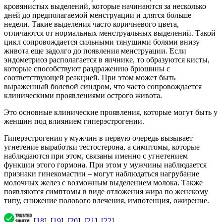
кровянистых выделений, которые начинаются за несколько
дней до предполагаемой менструации и длятся больше
недели. Такие выделения часто коричневого цвета,
отличаются от нормальных менструальных выделений. Такой
цикл сопровождается сильными тянущими болями внизу
живота еще задолго до появления менструации. Если
эндометриоз располагается в яичнике, то образуются кисты,
которые способствуют раздражению брюшины с
соответствующей реакцией. При этом может быть
выраженный болевой синдром, что часто сопровождается
клиническими проявлениями острого живота.
Это основные клинические проявления, которые могут быть у
женщин под влиянием гиперэстрогении.
Гиперэстрогения у мужчин в первую очередь вызывает
угнетение выработки тестостерона, а симптомы, которые
наблюдаются при этом, связаны именно с угнетением
функции этого гормона. При этом у мужчины наблюдается
признаки гинекомастии – могут наблюдаться нагрубание
молочных желез с возможным выделением молока. Также
появляются симптомы в виде отложения жира по женскому
типу, снижение полового влечения, импотенция, ожирение.
[
18
], [
19
], [
20
], [
21
], [
22
]