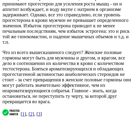
принимают прогестерон для усиления роста мышц - он и
аппетит возбуждает, и воду вкупе с натрием в организме
задерживает. Однако, все это справедливо, если уровень
прогестерона в крови мужчин не превышает определенного
значения. Избыток прогестерона приводит к не менее
печальным последствиям, чем избыток эстрогена: это и риск
той же гинекомастии, и падение мышечных объемов и т.д. и
т.п.
Что из всего вышесказанного следует? Женские половые
гормоны могут быть для мужчины и другом, и врагом, все
дело в соотношении их количества в крови с количеством
тестостерона. Бояться ароматизирующихся и обладающих
прогестагенной активностью анаболических стероидов не
стоит - за счет превращения в женские половые гормоны они
могут работать значительно эффективное, чем их
неароматизирующиеся собратья. Главное - знать, когда
остановиться, не переступить ту черту, за которой друг
превращается во врага.
[
1
], [
2
], [
3
]