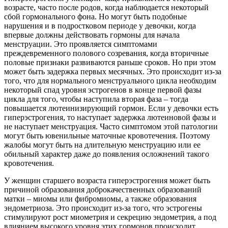
возрасте, часто после родов, когда наблюдается некоторый
сбой гормонального фона. Но могут быть подобные
нарушения и в подростковом периоде у девочки, когда
впервые должны действовать гормоны для начала
менструации. Это проявляется симптомами
преждевременного полового созревания, когда вторичные
половые признаки развиваются раньше сроков. Но при этом
может быть задержка первых месячных. Это происходит из-за
того, что для нормального менструального цикла необходим
некоторый спад уровня эстрогенов в конце первой фазы
цикла для того, чтобы наступила вторая фаза – тогда
повышается лютеинизирующий гормон. Если у девочки есть
гиперэстрогения, то наступает задержка лютеиновой фазы и
не наступает менструация. Часто симптомом этой патологии
могут быть ювенильные маточные кровотечения. Поэтому
жалобы могут быть на длительную менструацию или ее
обильный характер даже до появления осложнений такого
кровотечения.
У женщин старшего возраста гиперэстрогения может быть
причиной образования доброкачественных образований
матки – миомы или фибромиомы, а также образования
эндометриоза. Это происходит из-за того, что эстрогены
стимулируют рост миометрия и секрецию эндометрия, а под
влиянием высокого уровня этих гормонов происходит