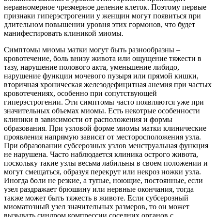
неравномерное чрезмерное деление клеток. Поэтому первые
признаки гиперэстрогении у женщин могут появиться при
длительном повышении уровня этих гормонов, что будет
манифестировать клиникой миомы.
Симптомы миомы матки могут быть разнообразны –
кровотечение, боль внизу живота или ощущение тяжести в
тазу, нарушение полового акта, уменьшение либидо,
нарушение функции мочевого пузыря или прямой кишки,
вторичная хроническая железодефицитная анемия при частых
кровотечениях, особенно при сопутствующей
гиперэстрогении. Эти симптомы часто появляются уже при
значительных объемах миомы. Есть некотрые особенности
клиники в зависимости от расположения и формы
образования. При узловой форме миомы матки клинические
проявления напрямую зависят от месторосположения узла.
При образовании субсерозных узлов менструальная функция
не нарушена. Часто наблюдается клиника острого живота,
поскольку такие узлы весьма лабильны в своем положении и
могут смещаться, образуя перекрут или некроз ножки узла.
Иногда боли не резкие, а тупые, ноющие, постоянные, если
узел раздражает брюшину или нервные окончания, тогда
также может быть тяжесть в животе. Если субсерозный
миоматозный узел значительных размеров, то он может
вызывать синдром компрессии соседних органов с