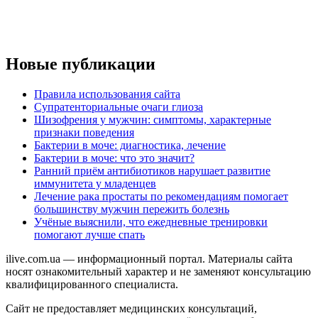
Новые публикации
Правила использования сайта
Супратенториальные очаги глиоза
Шизофрения у мужчин: симптомы, характерные
признаки поведения
Бактерии в моче: диагностика, лечение
Бактерии в моче: что это значит?
Ранний приём антибиотиков нарушает развитие
иммунитета у младенцев
Лечение рака простаты по рекомендациям помогает
большинству мужчин пережить болезнь
Учёные выяснили, что ежедневные тренировки
помогают лучше спать
ilive.com.ua — информационный портал. Материалы сайта
носят ознакомительный характер и не заменяют консультацию
квалифицированного специалиста.
Сайт не предоставляет медицинских консультаций,