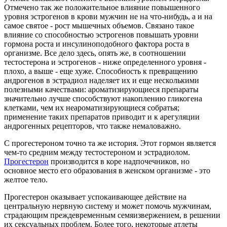
Отмечено так же положительное влияние повышенного
уровня эстрогенов в крови мужчин не на что-нибудь, а и на
самое святое - рост мышечных объемов. Связано такое
влияние со способностью эстрогенов повышать уровни
гормона роста и инсулиноподобного фактора роста в
организме. Все дело здесь, опять же, в соотношении
тестостерона и эстрогенов - ниже определенного уровня -
плохо, а выше - еще хуже. Способность к превращению
андрогенов в эстрадиол наделяет их и еще несколькими
полезными качествами: ароматизирующиеся препараты
значительно лучше способствуют накоплению гликогена
клетками, чем их неароматизирующиеся собратья;
применение таких препаратов приводит и к арегуляции
андрогенных рецепторов, что также немаловажно.
С прогестероном точно та же история. Этот гормон является
чем-то средним между тестостероном и эстрадиолом.
Прогестерон
производится в коре надпочечников, но
основное место его образования в женском организме - это
желтое тело.
Прогестерон оказывает успокаивающее действие на
центральную нервную систему и может помочь мужчинам,
страдающим преждевременным семяизвержением, в решении
их сексуальных проблем. Более того, некоторые атлеты