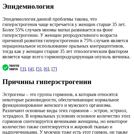
Эпидемиология
Эпидемиология данной проблемы такова, что
гиперэстрогения чаще встречается у женщин старше 35 лет.
Более 55% случаев миомы матки развивается на фоне
гиперэстрогении. У женщин репродуктивного возраста
причиной развития гиперэстрогении в 75% случаев является
нерациональное использование оральных контрацептивов,
тогда как у женщин старше 35 лет этиологическим фактором
является чаще всего гормонпродуцирующая опухоль яичника.
[
3
], [
4
], [
5
], [
6
], [
7
]
Причины гиперэстрогении
Эстрогены – это группа гормонов, к которым относятся
некоторые разновидности, обеспечивающие нормальное
функционирование женского и мужского организма.
Различают основные виды этих гормонов – эстрон, эстриол,
эстрадиол. В нормальных условиях основное количество этих
гормонов синтезируется яичниками женщины, но некоторое
количество также синтезируется и жировой тканью и
надпочечниками. У мужчин тоже есть этот гормон, он также