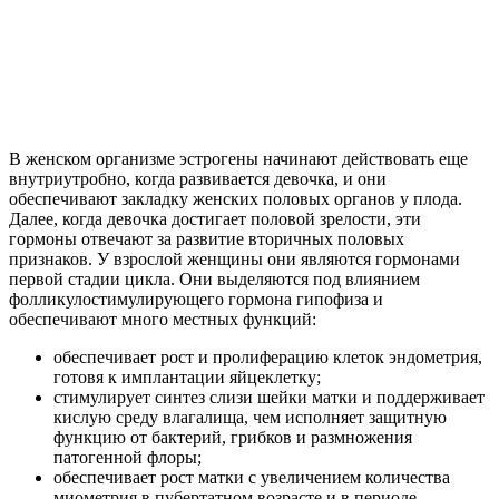
В женском организме эстрогены начинают действовать еще
внутриутробно, когда развивается девочка, и они
обеспечивают закладку женских половых органов у плода.
Далее, когда девочка достигает половой зрелости, эти
гормоны отвечают за развитие вторичных половых
признаков. У взрослой женщины они являются гормонами
первой стадии цикла. Они выделяются под влиянием
фолликулостимулирующего гормона гипофиза и
обеспечивают много местных функций:
обеспечивает рост и пролиферацию клеток эндометрия,
готовя к имплантации яйцеклетку;
стимулирует синтез слизи шейки матки и поддерживает
кислую среду влагалища, чем исполняет защитную
функцию от бактерий, грибков и размножения
патогенной флоры;
обеспечивает рост матки с увеличением количества
миометрия в пубертатном возрасте и в периоде