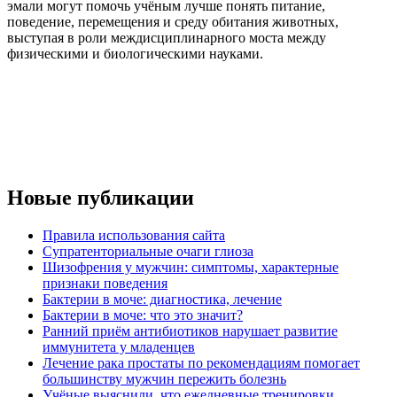
эмали могут помочь учёным лучше понять питание,
поведение, перемещения и среду обитания животных,
выступая в роли междисциплинарного моста между
физическими и биологическими науками.
Новые публикации
Правила использования сайта
Супратенториальные очаги глиоза
Шизофрения у мужчин: симптомы, характерные
признаки поведения
Бактерии в моче: диагностика, лечение
Бактерии в моче: что это значит?
Ранний приём антибиотиков нарушает развитие
иммунитета у младенцев
Лечение рака простаты по рекомендациям помогает
большинству мужчин пережить болезнь
Учёные выяснили, что ежедневные тренировки