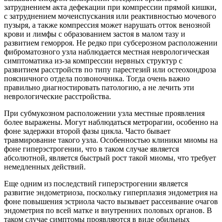
затруднением акта дефекации при компрессии прямой кишки,
с затруднением мочеиспускания или реактивностью мочевого
пузыря, а также компрессия может нарушать отток венозной
крови и лимфы с образованием застоя в малом тазу и
развитием геморроя. Не редко при субсерозном расположении
фиброматозного узла наблюдается местная неврологическая
симптоматика из-за компрессии нервных структур с
развитием расстройств по типу парестезий или остеохондроза
поясничного отдела позвоночника. Тогда очень важно
правильно диагностировать патологию, а не лечить эти
неврологические расстройства.
При субмукозном расположении узла местные проявления
более выражены. Могут наблюдаться метрорагии, особенно на
фоне задержки второй фазы цикла. Часто бывает
травмирование такого узла. Особенностью клиники миомы на
фоне гиперэстрогении, что в таком случае является
абсолютной, является быстрый рост такой миомы, что требует
немедленных действий.
Еще одним из последствий гиперэстрогении является
развитие эндометриоза, поскольку гиперплазия эндометрия на
фоне повышения эстриола часто вызывает рассеивание очагов
эндометрия по всей матке и внутренних половых органов. В
таком случае симптомы проявляются в виде обильных