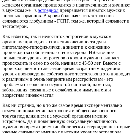
женском организме производится в надпочечниках и яичнике;
в мужском же - в
эстрадиол
превращается избыток мужских
половых гормонов. В крови большая часть эстрогенов
связываются глобулином - ГСПГ, тем же, который связывает и
тестостерон.
Как избыток, так и недостаток эстрогенов в мужском
организме приводит к снижению активности дуги
гипоталамус-гипофиз-яички, а значит и к снижению
производства собственного тестостерона. Избыточное
повышение уровня эстрогенов о крови мужчин начинает
происходить и само по себе, начиная с 45-50 лет. Вместе с
происходящим в то же самое время возрастным падением
уровня производства собственного тестостерона это приводит
к различным и очень неприятным расстройствам - это
проблемы с сердечно-сосудистой системой, памятью,
заболевания, связанные с ослаблением иммунитета и
возрастная гинекомастия.
Как ни странно, но в то же самое время экспериментально
отмечено повышение настроения и общего жизненного
тонуса под влиянием на мужской организм именно
эстрогенов. Да и повышенную сексуальную активность
мужчин во время приема анаболических стероидов некоторые
ученые связывают именно с высоким уровнем эстрадиола.