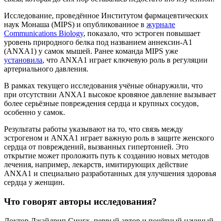
Исследование, проведённое Институтом фармацевтических
наук Монаша (MIPS) и опубликованное в
журнале
Communications Biology
, показало, что эстроген повышает
уровень природного белка под названием аннексин-A1
(ANXA1) у самок мышей. Ранее команда MIPS уже
установила
, что ANXA1 играет ключевую роль в регуляции
артериального давления.
В рамках текущего исследования учёные обнаружили, что
при отсутствии ANXA1 высокое кровяное давление вызывает
более серьёзные повреждения сердца и крупных сосудов,
особенно у самок.
Результаты работы указывают на то, что связь между
эстрогеном и ANXA1 играет важную роль в защите женского
сердца от повреждений, вызванных гипертонией. Это
открытие может проложить путь к созданию новых методов
лечения, например, лекарств, имитирующих действие
ANXA1 и специально разработанных для улучшения здоровья
сердца у женщин.
Что говорят авторы исследования?
Доктор Джайдрип Сингх, первый автор и почётный научный