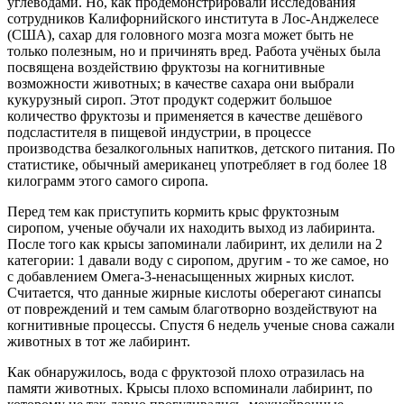
углеводами. Но, как продемонстрировали исследования
сотрудников Калифорнийского института в Лос-Анджелесе
(США), сахар для головного мозга мозга может быть не
только полезным, но и причинять вред. Работа учёных была
посвящена воздействию фруктозы на когнитивные
возможности животных; в качестве сахара они выбрали
кукурузный сироп. Этот продукт содержит большое
количество фруктозы и применяется в качестве дешёвого
подсластителя в пищевой индустрии, в процессе
производства безалкогольных напитков, детского питания. По
статистике, обычный американец употребляет в год более 18
килограмм этого самого сиропа.
Перед тем как приступить кормить крыс фруктозным
сиропом, ученые обучали их находить выход из лабиринта.
После того как крысы запоминали лабиринт, их делили на 2
категории: 1 давали воду с сиропом, другим - то же самое, но
с добавлением Омега-3-ненасыщенных жирных кислот.
Считается, что данные жирные кислоты оберегают синапсы
от повреждений и тем самым благотворно воздействуют на
когнитивные процессы. Спустя 6 недель ученые снова сажали
животных в тот же лабиринт.
Как обнаружилось, вода с фруктозой плохо отразилась на
памяти животных. Крысы плохо вспоминали лабиринт, по