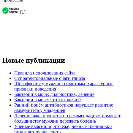
[
1
]
Новые публикации
Правила использования сайта
Супратенториальные очаги глиоза
Шизофрения у мужчин: симптомы, характерные
признаки поведения
Бактерии в моче: диагностика, лечение
Бактерии в моче: что это значит?
Ранний приём антибиотиков нарушает развитие
иммунитета у младенцев
Лечение рака простаты по рекомендациям помогает
большинству мужчин пережить болезнь
Учёные выяснили, что ежедневные тренировки
помогают лучше спать