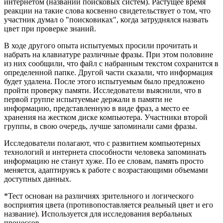
интернетом (названий поисковых систем). Растущее время
реакции на такие слова косвенно свидетельствует о том, что
участник думал о "поисковиках", когда затруднялся назвать
цвет при проверке знаний.
В ходе другого опыта испытуемых просили прочитать и
набрать на клавиатуре различные фразы. При этом половине
из них сообщили, что файл с набранным текстом сохранится в
определенной папке. Другой части сказали, что информация
будет удалена. После этого испытуемым было предложено
пройти проверку памяти. Исследователи выяснили, что в
первой группе испытуемые держали в памяти не
информацию, представленную в виде фраз, а место ее
хранения на жестком диске компьютера. Участники второй
группы, в свою очередь, лучше запоминали сами фразы.
Исследователи полагают, что с развитием компьютерных
технологий и интернета способности человека запоминать
информацию не станут хуже. По ее словам, память просто
меняется, адаптируясь к работе с возрастающими объемами
доступных данных.
*Тест основан на различиях зрительного и логического
восприятия цвета (противопоставляется реальный цвет и его
название). Используется для исследования вербальных
процессов.