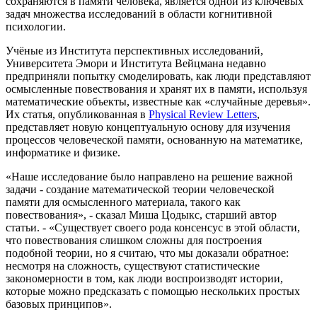
сохраняются в памяти человека, является одной из ключевых
задач множества исследований в области когнитивной
психологии.
Учёные из Института перспективных исследований,
Университета Эмори и Института Вейцмана недавно
предприняли попытку смоделировать, как люди представляют
осмысленные повествования и хранят их в памяти, используя
математические объекты, известные как «случайные деревья».
Их статья, опубликованная в
Physical Review Letters
,
представляет новую концептуальную основу для изучения
процессов человеческой памяти, основанную на математике,
информатике и физике.
«Наше исследование было направлено на решение важной
задачи - создание математической теории человеческой
памяти для осмысленного материала, такого как
повествования», - сказал Миша Цодыкс, старший автор
статьи. - «Существует своего рода консенсус в этой области,
что повествования слишком сложны для построения
подобной теории, но я считаю, что мы доказали обратное:
несмотря на сложность, существуют статистические
закономерности в том, как люди воспроизводят истории,
которые можно предсказать с помощью нескольких простых
базовых принципов».