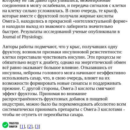
которому не так давно прогуливались, межнейронные
соединения в мозгу ослабевали, и передача сигналов с клетки
на клетку сильно усложнялась. В свою очередь, те крысф,
которые вместе с фруктозой получали жирные кислоты
Омега-3, находились в прекрасной «интеллектуальной форме»
и находили выход из знакомого лабиринта значительно
быстрее. Результаты исследований ученые опубликовали в
Journal of Physiology.
Авторы работы подмечают, что у крыс, получавших одну
фруктозу, возникли признаки инсулиновой резистентности:
клетки переставали чувствовать инсулин. Эти процессы не
обязательно ведут к диабету, однако на энергетический обмен
всё равно оказывает большое влияние. Отказавшись от
инсулина, нейроны головного мозга начинают неэффективно
использовать сахар, что, в свою очередь, влияет на их
возможности формировать новые синапсы и поддерживать
прежние. С другой стороны, Омега-3 кислоты смягчают
эффект фруктозы. Принимая во внимание
распространённость фруктозных добавок в пищевой
индустрии, можно было бы порекомендовать абсолютно всем
систематически принимать препараты с Омега-3 кислотами -
чтобы не отупеть от переизбытка сахара.
[
1
], [
2
], [
3
]