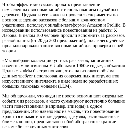
Чтобы эффективно смоделировать представление
осмысленных воспоминаний с использованием случайных
деревьев, Цодыкс и его коллеги провели эксперименты по
воспроизведению рассказов с большим количеством
участников, используя онлайн‑платформы Amazon и Prolific. В
исследовании использовались повествования из работы У.
Лабова. В целом 100 человек просили вспомнить 11 рассказов
разной длины (от 20 до 200 предложений), после чего учёные
проанализировали записи воспоминаний для проверки своей
теории.
«Мы выбрали коллекцию устных рассказов, записанных
известным лингвистом У. Лабовым в 1960‑е годы», - объяснил
Цодыкс. - «Мы быстро поняли, что анализ такого объёма
данных требует использования современных инструментов
искусственного интеллекта в виде недавно разработанных
больших языковых моделей (LLM).
Мы обнаружили, что люди не просто вспоминают отдельные
события из рассказов, а часто суммируют достаточно большие
части повествования (например, эпизоды) в одном
предложении. Это навело нас на мысль, что повествование
хранится в памяти в виде дерева, где узлы, расположенные
ближе к корню, представляют собой абстрактные краткие
резюме более крупных эпизодов».