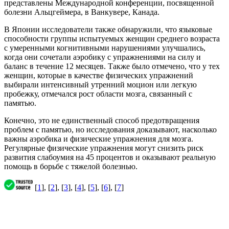
представлены Международной конференции, посвященной
болезни Альцгеймера, в Ванкувере, Канада.
В Японии исследователи также обнаружили, что языковые
способности группы испытуемых женщин среднего возраста
с умеренными когнитивными нарушениями улучшались,
когда они сочетали аэробику с упражнениями на силу и
баланс в течение 12 месяцев. Также было отмечено, что у тех
женщин, которые в качестве физических упражнений
выбирали интенсивный утренний моцион или легкую
пробежку, отмечался рост области мозга, связанный с
памятью.
Конечно, это не единственный способ предотвращения
проблем с памятью, но исследования доказывают, насколько
важны аэробика и физические упражнения для мозга.
Регулярные физические упражнения могут снизить риск
развития слабоумия на 45 процентов и оказывают реальную
помощь в борьбе с тяжелой болезнью.
[
1
], [
2
], [
3
], [
4
], [
5
], [
6
], [
7
]