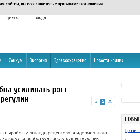
им сайтом, вы соглашаетесь с правилами в отношении
Питание и
Красота и
Отношения
Спорт
О портале
диеты
мода
и
Социум
Экология
Здравоохранение
Новости клиник
бна усиливать рост
ирегулин
A
A
A
НОВЫЕ
Правила
ть выработку лиганда рецептора эпидермального
, который способствует росту существующих