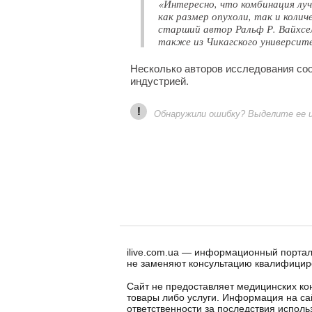
«Интересно, что комбинация лу
как размер опухоли, так и кол
старший автор Ральф Р. Вайхсел
также из Чикагского университ
Несколько авторов исследования со
индустрией.
!
Обнаружили ошибку? Выделите ее и 
ilive.com.ua — информационный портал
не заменяют консультацию квалифицир
Сайт не предоставляет медицинских кон
товары либо услуги. Информация на са
ответственности за последствия испол