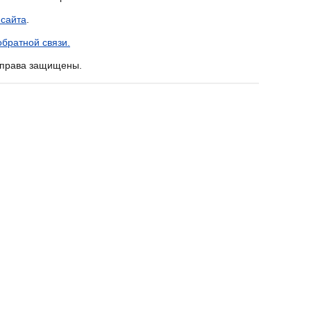
 сайта
.
братной связи.
е права защищены.
 начала лучевой
ть кишечник от
A
A
A
ета в Сент-Луисе доказали, что прием
ла лучевой терапии может защитить
кишечник
от
шей.
то прием пробиотиков также может помочь больным