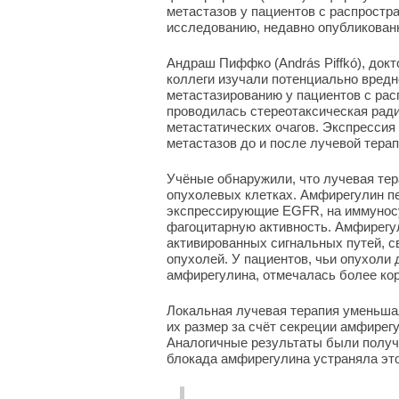
метастазов у пациентов с распрост
исследованию, недавно опубликован
Андраш Пиффко (András Piffkó), докт
коллеги изучали потенциально вредн
метастазированию у пациентов с ра
проводилась стереотаксическая ради
метастатических очагов. Экспрессия
метастазов до и после лучевой терап
Учёные обнаружили, что лучевая те
опухолевых клетках. Амфирегулин п
экспрессирующие EGFR, на иммунос
фагоцитарную активность. Амфирегул
активированных сигнальных путей, 
опухолей. У пациентов, чьи опухол
амфирегулина, отмечалась более ко
Локальная лучевая терапия уменьшал
их размер за счёт секреции амфирегу
Аналогичные результаты были получе
блокада амфирегулина устраняла эт