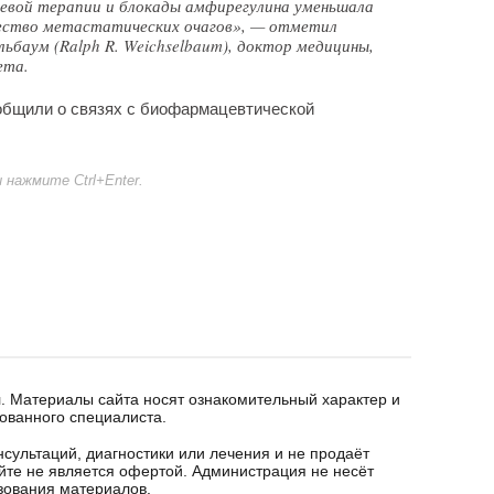
чевой терапии и блокады амфирегулина уменьшала
ичество метастатических очагов», — отметил
ьбаум (Ralph R. Weichselbaum), доктор медицины,
ета.
общили о связях с биофармацевтической
нажмите Ctrl+Enter.
. Материалы сайта носят ознакомительный характер и
ованного специалиста.
сультаций, диагностики или лечения и не продаёт
йте не является офертой. Администрация не несёт
ьзования материалов.