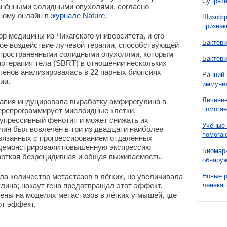
Супрате
ранёнными солидными опухолями, согласно
ному онлайн в
журнале Nature
.
Шизофре
признак
ор медицины из Чикагского университета, и его
Бактери
ое воздействие лучевой терапии, способствующей
спространёнными солидными опухолями, которым
Бактери
отерапия тела (SBRT) в отношении нескольких
 генов анализировалась в 22 парных биопсиях
Ранний 
ии.
иммунит
Лечение
рапия индуцировала выработку амфирегулина в
помогае
ерепрограммирует миелоидные клетки,
упрессивный фенотип и может снижать их
Учёные 
ин был вовлечён в три из двадцати наиболее
помогаю
связанных с прогрессированием отдалённых
и демонстрировали повышенную экспрессию
Биомарк
роткая безрецидивная и общая выживаемость.
обнаруж
а количество метастазов в лёгких, но увеличивала
Новые 
лина; нокаут гена предотвращал этот эффект.
ленака
ны на моделях метастазов в лёгких у мышей, где
от эффект.