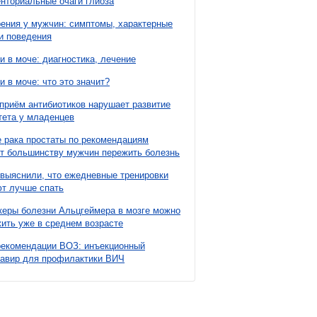
нториальные очаги глиоза
ния у мужчин: симптомы, характерные
и поведения
и в моче: диагностика, лечение
и в моче: что это значит?
приём антибиотиков нарушает развитие
ета у младенцев
 рака простаты по рекомендациям
т большинству мужчин пережить болезнь
выяснили, что ежедневные тренировки
т лучше спать
еры болезни Альцгеймера в мозге можно
ить уже в среднем возрасте
рекомендации ВОЗ: инъекционный
павир для профилактики ВИЧ