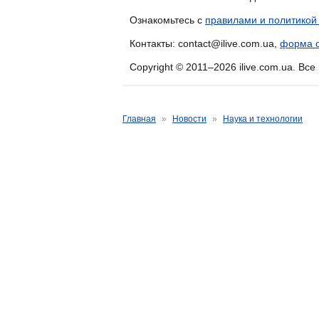
Ознакомьтесь с
правилами и политикой
Контакты: contact@ilive.com.ua,
форма о
Copyright © 2011–2026 ilive.com.ua. Вс
Главная
»
Новости
»
Наука и технологии
Прием пробиотиков до
терапии может защити
повреждения
Автор: Алексей Портнов, семейный врач
Дата создания: 20.11.2011
Последняя редакция: 20.11.2011
Ученые из Вашингтонского университ
пробиотических препаратов до нача
повреждений - по крайней мере, у мы
Новое исследование предполагает, ч