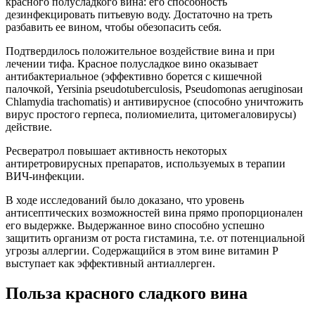
красного полусладкого вина: его способность
дезинфекцировать питьевую воду. Достаточно на треть
разбавить ее вином, чтобы обезопасить себя.
Подтвердилось положительное воздействие вина и при
лечении тифа. Красное полусладкое вино оказывает
антибактериальное (эффективно борется с кишечной
палочкой, Yersinia pseudotuberculosis, Pseudomonas aeruginosaи
Chlamydia trachomatis) и антивирусное (способно уничтожить
вирус простого герпеса, полиомиелита, цитомегаловирусы)
действие.
Ресвератрол повышает активность некоторых
антиретровирусных препаратов, используемых в терапии
ВИЧ-инфекции.
В ходе исследований было доказано, что уровень
антисептических возможностей вина прямо пропорционален
его выдержке. Выдержанное вино способно успешно
защитить организм от роста гистамина, т.е. от потенциальной
угрозы аллергии. Содержащийся в этом вине витамин Р
выступает как эффективный антиаллерген.
Польза красного сладкого вина