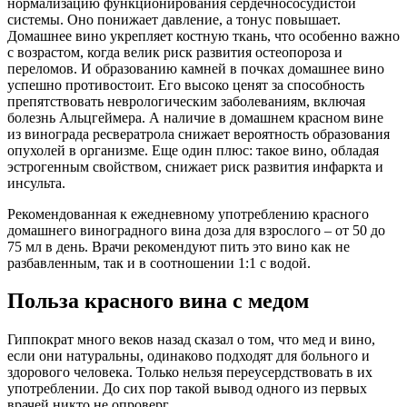
нормализацию функционирования сердечнососудистой
системы. Оно понижает давление, а тонус повышает.
Домашнее вино укрепляет костную ткань, что особенно важно
с возрастом, когда велик риск развития остеопороза и
переломов. И образованию камней в почках домашнее вино
успешно противостоит. Его высоко ценят за способность
препятствовать неврологическим заболеваниям, включая
болезнь Альцгеймера. А наличие в домашнем красном вине
из винограда ресвератрола снижает вероятность образования
опухолей в организме. Еще один плюс: такое вино, обладая
эстрогенным свойством, снижает риск развития инфаркта и
инсульта.
Рекомендованная к ежедневному употреблению красного
домашнего виноградного вина доза для взрослого – от 50 до
75 мл в день. Врачи рекомендуют пить это вино как не
разбавленным, так и в соотношении 1:1 с водой.
Польза красного вина с медом
Гиппократ много веков назад сказал о том, что мед и вино,
если они натуральны, одинаково подходят для больного и
здорового человека. Только нельзя переусердствовать в их
употреблении. До сих пор такой вывод одного из первых
врачей никто не опроверг.