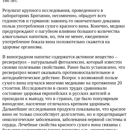
160 лет.
Результат крупного исследования, проведенного в
лабораториях Британии, несомненно, обрадует всех
гедонистов и гурманов: наконец-то окончательно доказана
польза употребления сухого красного вина. Конечно, медики
предупреждают о пагубном влиянии большого количества
алкогольных напитков, но, тем не менее, ежедневное
употребление бокала вина положительно скажется на
здоровье организма.
В виноградном напитке содержится активное вещество –
ресвератрол – натуральный фитоалексин, который известен
своими полезными свойствами. Ранее было установлено, что
ресвератрол может оказывать противовоспалительное и
антидиабетическое действие. Вопрос о возможной пользе
сухого вина изучался многими медиками на протяжении 20
столетия. Исследователи в своих трудах сравнивали
состояние здоровья европейских и русских жителей и
приходили к выводу, что в странах, где было популярным
виноделие, население отличалось крепким здоровьем.
Дальнейшие исследования продукта показывали, что красное
вино не только способствует долголетию, но и предотвращает
онкологические заболевания, заболевания нервной системы и
сердца. Лечебные свойства красного сухого вина связаны с
большим количеством такого вещества как «ресвератрол»,