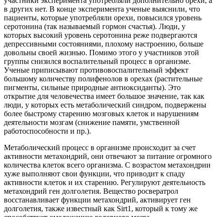
участники эксперимента употребляли дополнительно орехи, а
в других нет. В конце эксперимента ученые выяснили, что
пациенты, которые употребляли орехи, повысился уровень
серотонина (так называемый гормон счастья). Люди, у
которых высокий уровень серотонина реже подвергаются
депрессивными состояниями, плохому настроению, больше
довольны своей жизнью. Помимо этого у участников этой
группы снизился воспалительный процесс в организме.
Ученые приписывают противовоспалительный эффект
большому количеству полифенолов в орехах (растительные
пигменты, сильные природные антиоксиданты). Это
открытие для человечества имеет большое значение, так как
люди, у которых есть метаболический синдром, подвержены
более быстрому старению мозговых клеток и нарушениям
деятельности мозгам (снижение памяти, умственной
работоспособности и пр.).
Метаболический процесс в организме происходит за счет
активности метахондрий, они отвечают за питание огромного
количества клеток всего организма. С возрастом метахондрии
хуже выполняют свои функции, что приводит к спаду
активности клеток и их старению. Регулируют деятельность
метахондрий ген долголетия. Вещество росвератрол
восстанавливает функции метахондрий, активирует ген
долголетия, также известный как Sirt1, который к тому же