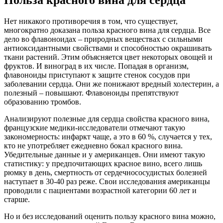
Польза красного вина для сердца
Нет никакого противоречия в том, что существует,
многократно доказана польза красного вина для сердца. Все
дело во флавоноидах – природных веществах с сильными
антиоксидантными свойствами и способностью окрашивать
ткани растений. Этим объясняется цвет некоторых овощей и
фруктов. И виноград в их числе. Попадая в организм,
флавоноиды приступают к защите стенок сосудов при
заболевании сердца. Они же понижают вредный холестерин, а
полезный – повышают. Флавоноиды препятствуют
образованию тромбов.
Анализируют полезные для сердца свойства красного вина,
французские медики-исследователи отмечают такую
закономерность: инфаркт чаще, а это в 60 %, случается у тех,
кто не употребляет ежедневно бокал красного вина.
Убедительные данные и у американцев. Они имеют такую
статистику: у предпочитающих красное вино, всего лишь
рюмку в день, смертность от сердечнососудистых болезней
наступает в 30-40 раз реже. Свои исследования американцы
проводили с пациентами возрастной категории 60 лет и
старше.
Но и без исследований оценить пользу красного вина можно,