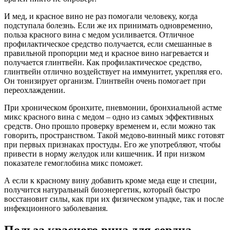
И мед, и красное вино не раз помогали человеку, когда
подступала болезнь. Если же их принимать одновременно,
польза красного вина с медом усиливается. Отличное
профилактическое средство получается, если смешанные в
правильной пропорции мед и красное вино нагревается и
получается глинтвейн. Как профилактическое средство,
глинтвейн отлично воздействует на иммунитет, укрепляя его.
Он тонизирует организм. Глинтвейн очень помогает при
переохлаждении.
При хроническом бронхите, пневмонии, бронхиальной астме
микс красного вина с медом – одно из самых эффективных
средств. Оно прошло проверку временем и, если можно так
говорить, пространством. Такой медово-винный микс готовят
при первых признаках простуды. Его же употребляют, чтобы
привести в норму желудок или кишечник. И при низком
показателе гемоглобина микс поможет.
А если к красному вину добавить кроме меда еще и специи,
получится натуральный биоэнергетик, который быстро
восстановит силы, как при их физическом упадке, так и после
инфекционного заболевания.