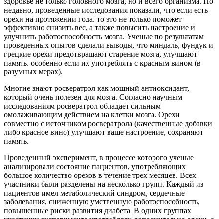
здоровье не только головного мозга, но и всего организма. Но
недавно, проведенные исследования показали, что если есть
орехи на протяжении года, то это не только поможет
эффективно снизить вес, а также повысить настроение и
улучшить работоспособность мозга. Ученые по результатам
проведенных опытов сделали выводы, что миндаль, фундук и
грецкие орехи предотвращают старение мозга, улучшают
память, особенно если их употреблять с красным вином (в
разумных мерах).
Многие знают росвератрол как мощный антиоксидант,
который очень полезен для мозга. Согласно научным
исследованиям росвератрол обладает сильным
омолаживающим действием на клетки мозга. Орехи
совместно с источником росвератрола (качественные добавки
либо красное вино) улучшают ваше настроение, сохраняют
память.
Проведенный эксперимент, в процессе которого ученые
анализировали состояние пациентов, употребляющих
большое количество орехов в течение трех месяцев. Всех
участники были разделены на несколько групп. Каждый из
пациентов имел метаболический синдром, сердечные
заболевания, сниженную умственную работоспособность,
повышенные риски развития диабета. В одних группах