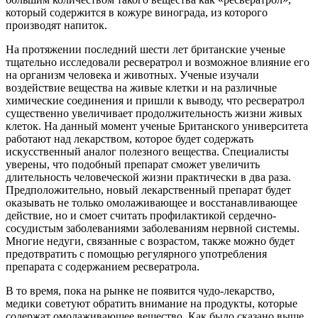
который содержится в кожуре винограда, из которого
производят напиток.
На протяжении последний шести лет британские ученые
тщательно исследовали ресвератрол и возможное влияние его
на организм человека и животных. Ученые изучали
воздействие вещества на живые клетки и на различные
химические соединения и пришли к выводу, что ресвератрол
существенно увеличивает продолжительность жизни живых
клеток. На данный момент ученые Британского университета
работают над лекарством, которое будет содержать
искусственный аналог полезного вещества. Специалисты
уверены, что подобный препарат сможет увеличить
длительность человеческой жизни практически в два раза.
Предположительно, новый лекарственный препарат будет
оказывать не только омолаживающее и восстанавливающее
действие, но и смоет считать профилактикой сердечно-
сосудистым заболеваниями заболеваниям нервной системы.
Многие недуги, связанные с возрастом, также можно будет
предотвратить с помощью регулярного употребления
препарата с содержанием ресвератрола.
В то время, пока на рынке не появится чудо-лекарство,
медики советуют обратить внимание на продукты, которые
содержат омолаживающее вещество. Как было сказано выше,