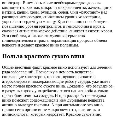
винограда. В нем есть такие необходимые для здоровья
компоненты, как мак микро- и макроэлементы: железо, цинк,
натрий, калий, хром, рубидий, селен. Они «работают» над
расширением сосудов, снижением уровня холестерина,
укрепляют сердечную мышцу. Красное вино способствует
повышению уровня эритроцитов и гемоглобина в крови,
оказывая антианемическое действие, снижает вязкость крови.
Эти свойства, а так же стимуляция ферментов
пищеварительного тракта, нормализация процесса обмена
веществ и делают красное вино полезным.
Польза красного сухого вина
Общеизвестный факт: красное вино используют для лечения
ряда заболеваний. Поскольку в нем есть вещества,
снижающие холестерин, препятствующие развитию
атеросклероза и поддерживающие работу сердца, уже имеет
место польза красного сухого вина. Доказано, что регулярное,
в разумных дозах употребление этого напитка обязательно
произойдет очистка сосудов. И при расстройстве желудка
вино поможет: содержащиеся в нем дубильные вещества
активно выведут токсины. А при авитаминозе это вино
привнесет в организм не микроэлементы, витамины и
аминокислоты, которых недостает. Красное сухое вино