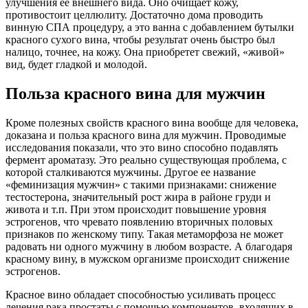
улучшения ее внешнего вида. Оно очищает кожу,
противостоит целлюлиту. Достаточно дома проводить
винную СПА процедуру, а это ванна с добавлением бутылки
красного сухого вина, чтобы результат очень быстро был
налицо, точнее, на кожу. Она приобретет свежий, «живой»
вид, будет гладкой и молодой.
Польза красного вина для мужчин
Кроме полезных свойств красного вина вообще для человека,
доказана и польза красного вина для мужчин. Проводимые
исследования показали, что это вино способно подавлять
фермент ароматазу. Это реально существующая проблема, с
которой сталкиваются мужчины. Другое ее название
«феминизация мужчин» с такими признаками: снижение
тестостерона, значительный рост жира в районе груди и
живота и т.п. При этом происходит повышение уровня
эстрогенов, что чревато появлению вторичных половых
признаков по женскому типу. Такая метаморфоза не может
радовать ни одного мужчину в любом возрасте. А благодаря
красному вину, в мужском организме происходит снижение
эстрогенов.
Красное вино обладает способностью усиливать процесс
лечения рака простаты с помощью компонентов, входящих в