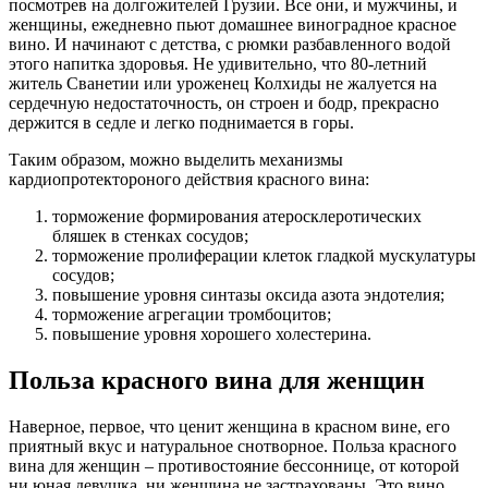
посмотрев на долгожителей Грузии. Все они, и мужчины, и
женщины, ежедневно пьют домашнее виноградное красное
вино. И начинают с детства, с рюмки разбавленного водой
этого напитка здоровья. Не удивительно, что 80-летний
житель Сванетии или уроженец Колхиды не жалуется на
сердечную недостаточность, он строен и бодр, прекрасно
держится в седле и легко поднимается в горы.
Таким образом, можно выделить механизмы
кардиопротектороного действия красного вина:
торможение формирования атеросклеротических
бляшек в стенках сосудов;
торможение пролиферации клеток гладкой мускулатуры
сосудов;
повышение уровня синтазы оксида азота эндотелия;
торможение агрегации тромбоцитов;
повышение уровня хорошего холестерина.
Польза красного вина для женщин
Наверное, первое, что ценит женщина в красном вине, его
приятный вкус и натуральное снотворное. Польза красного
вина для женщин – противостояние бессоннице, от которой
ни юная девушка, ни женщина не застрахованы. Это вино