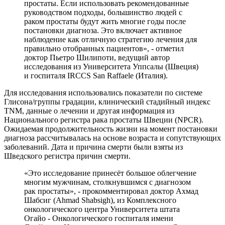
простаты. Если использовать рекомендованные
руководством подходы, большинство людей с
раком простаты будут жить многие годы после
постановки диагноза. Это включает активное
наблюдение как отличную стратегию лечения для
правильно отобранных пациентов», - отметил
доктор Пьетро Шилипоти, ведущий автор
исследования из Университета Уппсалы (Швеция)
и госпиталя IRCCS San Raffaele (Италия).
Для исследования использовались показатели по системе
Глисона/группы градации, клинический стадийный индекс
TNM, данные о лечении и другая информация из
Национального регистра рака простаты Швеции (NPCR).
Ожидаемая продолжительность жизни на момент постановки
диагноза рассчитывалась на основе возраста и сопутствующих
заболеваний. Дата и причина смерти были взяты из
Шведского регистра причин смерти.
«Это исследование принесёт большое облегчение
многим мужчинам, столкнувшимся с диагнозом
рак простаты», - прокомментировал доктор Ахмад
Шабсиг (Ahmad Shabsigh), из Комплексного
онкологического центра Университета штата
Огайо - Онкологического госпиталя имени