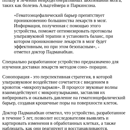
пользу в лечении нейродегенеративных заболеваний мозга,
таких как болезнь Альцгеймера и Паркинсона.
«Гематоэнцефалический барьер препятствует
проникновению большинства лекарств в мозг.
Информация, полученная с помощью этого
устройства, поможет оптимизировать протоколы
ультразвуковой терапии и установить баланс, при
котором проникновение лекарств в мозг будет
эффективным, но при этом безопасным», -
отметил доктор Падманабхан.
Специально разработанное устройство предназначено для
изучения доставки лекарств методом соно- порации.
Сонопорация - это перспективная стратегия, в которой
ультразвуковое воздействие сочетается с введением в
кровоток «микропузырьков». В процессе звуковые волны
взаимодействуют с микропузырьками, заставляя их
вибрировать и оказывать давление на гематоэнцефалический
барьер, создавая крошечные поры на поверхности клеток.
Доктор Падманабхан отметил, что устройство, разработанное
в течение 5 лет, позволит исследователям выявлять и
картировать изменения в обработанных клетках, а также
наблюдать, как они реагируют и восстанавливаются.