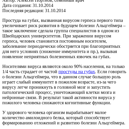
Автор: Алексей Портнов, семейный врач
Дата создания: 31.10.2014
Последняя редакция: 31.10.2014
Простуда на губах, вызванная вирусом герпеса первого типа
увеличивает риск развития в будущем болезни Альцгеймера –
такое заключение сделала группа специалистов в одном из
Швейцарских университетов. При заражении вирусом
герпеса, человек становится постоянным носителем,
заболевание периодически обостряется при благоприятных
для него условиях (снижение иммунитета и пр.), вызывая
появление неприятных болезненных язвочек на губах.
Носителями вируса являются около 90% населения, на только
1/4 часть страдает от частой
простуды на губах
. Если говорить
о болезни Альцгеймера, что в данном случае большую роль
играет слабый иммунитет в пожилом возрасте, из-за чего
вирусу легче проникнуть в головной мозг и запустить
патологический процесс, уничтожающий клетки мозга и
нейронные связи. В результат такой активности вируса у
пожилого человека снижаются когнитивные функции.
У здорового человека организм вырабатывает малое
количество амилоидного белка, который способствует
формированию отложений и развитию болезни Альцгеймера.