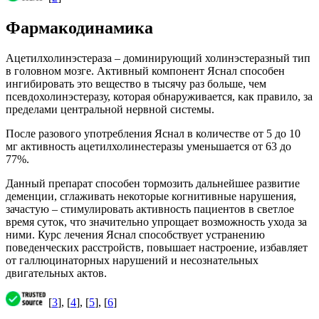
Фармакодинамика
Ацетилхолинэстераза – доминирующий холинэстеразный тип
в головном мозге. Активный компонент Яснал способен
ингибировать это вещество в тысячу раз больше, чем
псевдохолинэстеразу, которая обнаруживается, как правило, за
пределами центральной нервной системы.
После разового употребления Яснал в количестве от 5 до 10
мг активность ацетилхолинестеразы уменьшается от 63 до
77%.
Данный препарат способен тормозить дальнейшее развитие
деменции, сглаживать некоторые когнитивные нарушения,
зачастую – стимулировать активность пациентов в светлое
время суток, что значительно упрощает возможность ухода за
ними. Курс лечения Яснал способствует устранению
поведенческих расстройств, повышает настроение, избавляет
от галлюцинаторных нарушений и несознательных
двигательных актов.
[
3
], [
4
], [
5
], [
6
]