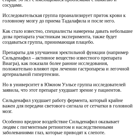
сосудами.
Исследовательская группа проанализирует приток крови к
головному мозгу до приема Тадалафила и после него.
Как стало известно, специалисты намерены давать небольшие
дозы препарата участникам эксперимента, также будет
создаваться группа, принимающая плацебо.
Препараты для улучшения эректильной функции (например
Сильденафил – активное вещество известного препарата
Виагра), как показали более ранние исследования,
положительно влияют при лечении гастропареза и легочной
артериальной гипертензии.
Но в университет в Южном Уэльсе группа исследователей
заявила, что этот препарат ухудшает зрение у пациентов.
Сильденафил ухудшает работу фермента, который крайне
важен для передачи светового сигнала от сетчатки в головной
мозг.
Особенно вредное воздействие Сильденафил оказывает
людям с пигментным ретинитом и наследственными
заболеваниями глаз, которые приводят к слепоте.