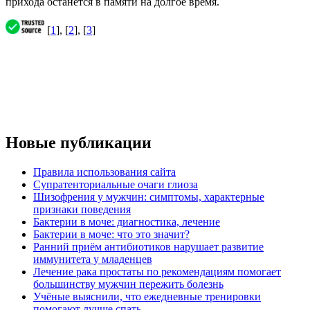
прихода останется в памяти на долгое время.
[
1
], [
2
], [
3
]
Новые публикации
Правила использования сайта
Супратенториальные очаги глиоза
Шизофрения у мужчин: симптомы, характерные
признаки поведения
Бактерии в моче: диагностика, лечение
Бактерии в моче: что это значит?
Ранний приём антибиотиков нарушает развитие
иммунитета у младенцев
Лечение рака простаты по рекомендациям помогает
большинству мужчин пережить болезнь
Учёные выяснили, что ежедневные тренировки
помогают лучше спать