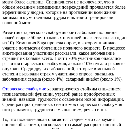
мозга более активны. Специалисты не исключают, что в
общем механизм возмещения повреждений проявляется более
эффективно у людей, которые на протяжении всей жизни
занимались умственным трудом и активно тренировали
головной мозг.
Развития старческого слабоумия боится больше половины
людей старше 50 лет (раковых опухолей опасается только один
из 10). Компания Saga провела опрос, в котором приняло
участие полтысячи британцев пожилого возраста. В процессе
анкетирования участники рассказали, какое заболевание
страшит их больше всего. Почти 70% участников опасались
развития старческого слабоумия, а около 10% пугали раковые
опухоли. Среди других заболеваний, которые в меньшей
степени вызывали страх у участников опроса, оказались
заболевания сердца (около 4%), сахарный диабет (около 1%).
Старческое слабоумие
характеризуется стойким снижением
познавательной функции, утратой ранее приобретенных
знаний, навыков, трудности с освоением новой информации.
Среди распространенных симптомов старческого слабоумия –
потеря памяти, трудности с мышлением, речью и пр.
То, что пожилые люди опасаются старческого слабоумия
вполне объяснимо, поскольку это самый распространенный