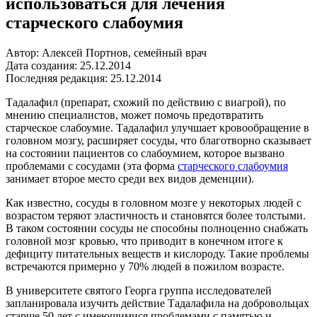
использоваться для лечения
старческого слабоумия
Автор: Алексей Портнов, семейный врач
Дата создания: 25.12.2014
Последняя редакция: 25.12.2014
Тадалафил (препарат, схожий по действию с виагрой), по
мнению специалистов, может помочь предотвратить
старческое слабоумие. Тадалафил улучшает кровообращение в
головном мозгу, расширяет сосуды, что благотворно сказывает
на состоянии пациентов со слабоумием, которое вызвано
проблемами с сосудами (эта форма
старческого слабоумия
занимает второе место среди вех видов деменции).
Как известно, сосуды в головном мозге у некоторых людей с
возрастом теряют эластичность и становятся более толстыми.
В таком состоянии сосуды не способны полноценно снабжать
головной мозг кровью, что приводит в конечном итоге к
дефициту питательных веществ и кислороду. Такие проблемы
встречаются примерно у 70% людей в пожилом возрасте.
В университете святого Георга группа исследователей
запланировала изучить действие Тадалафила на добровольцах
старше 50 лет с имеющимися проблемами с памятью и