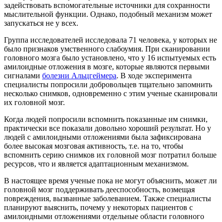
задействовать вспомогательные источники для сохранности
мыслительной функции. Однако, подобный механизм может
запускаться не у всех.
Группа исследователей исследовала 71 человека, у которых не
было признаков умственного слабоумия. При сканировании
головного мозга было установлено, что у 16 испытуемых есть
амилоидные отложения в мозге, которые являются первыми
сигналами
болезни Альцгеймера
. В ходе эксперимента
специалисты попросили добровольцев тщательно запомнить
несколько снимков, одновременно с этим ученые сканировали
их головной мозг.
Когда людей попросили вспомнить показанные им снимки,
практически все показали довольно хороший результат. Но у
людей с амилоидными отложениями была зафиксирована
более высокая мозговая активность, т.е. на то, чтобы
вспомнить серию снимков их головной мозг потратил больше
ресурсов, что и является адаптационным механизмом.
В настоящее время ученые пока не могут объяснить, может ли
головной мозг поддерживать дееспособность, возмещая
повреждения, вызванные заболеванием. Также специалисты
планируют выяснить, почему у некоторых пациентов с
амилоидными отложениями отдельные области головного