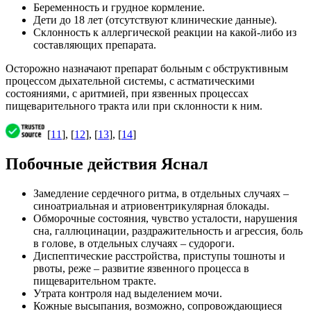
Беременность и грудное кормление.
Дети до 18 лет (отсутствуют клинические данные).
Склонность к аллергической реакции на какой-либо из
составляющих препарата.
Осторожно назначают препарат больным с обструктивным
процессом дыхательной системы, с астматическими
состояниями, с аритмией, при язвенных процессах
пищеварительного тракта или при склонности к ним.
[
11
], [
12
], [
13
], [
14
]
Побочные действия Яснал
Замедление сердечного ритма, в отдельных случаях –
синоатриальная и атриовентрикулярная блокады.
Обморочные состояния, чувство усталости, нарушения
сна, галлюцинации, раздражительность и агрессия, боль
в голове, в отдельных случаях – судороги.
Диспептические расстройства, приступы тошноты и
рвоты, реже – развитие язвенного процесса в
пищеварительном тракте.
Утрата контроля над выделением мочи.
Кожные высыпания, возможно, сопровождающиеся