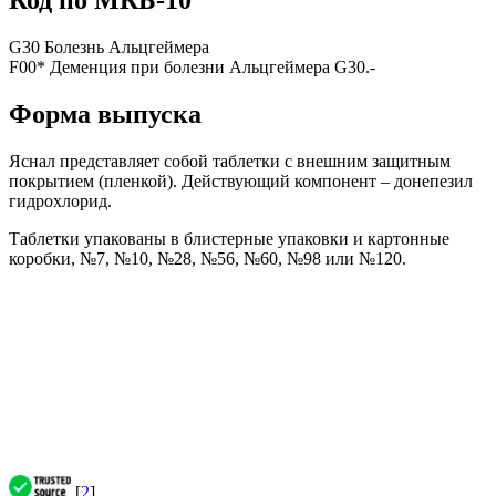
Код по МКБ-10
G30 Болезнь Альцгеймера
F00* Деменция при болезни Альцгеймера G30.-
Форма выпуска
Яснал представляет собой таблетки с внешним защитным
покрытием (пленкой). Действующий компонент – донепезил
гидрохлорид.
Таблетки упакованы в блистерные упаковки и картонные
коробки, №7, №10, №28, №56, №60, №98 или №120.
[
2
]