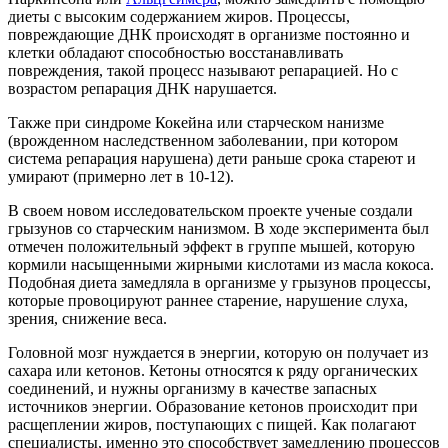
диеты с высоким содержанием жиров. Процессы,
повреждающие ДНК происходят в организме постоянно и
клетки обладают способностью восстанавливать
повреждения, такой процесс называют репарацией. Но с
возрастом репарация ДНК нарушается.
Также при синдроме Кокейна или старческом нанизме
(врожденном наследственном заболевании, при котором
система репарация нарушена) дети раньше срока стареют и
умирают (примерно лет в 10-12).
В своем новом исследовательском проекте ученые создали
грызунов со старческим нанизмом. В ходе эксперимента был
отмечен положительный эффект в группе мышей, которую
кормили насыщенными жирными кислотами из масла кокоса.
Подобная диета замедляла в организме у грызунов процессы,
которые провоцируют раннее старение, нарушение слуха,
зрения, снижение веса.
Головной мозг нуждается в энергии, которую он получает из
сахара или кетонов. Кетоны относятся к ряду органических
соединений, и нужны организму в качестве запасных
источников энергии. Образование кетонов происходит при
расщеплении жиров, поступающих с пищей. Как полагают
специалисты, именно это способствует замедлению процессов