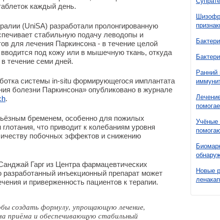
Супрате
таблеток каждый день.
Шизофре
ралии (UniSA) разработали пролонгированную
признак
спечивает стабильную подачу леводопы и
Бактери
ов для лечения Паркинсона - в течение целой
вводится под кожу или в мышечную ткань, откуда
Бактери
в течение семи дней.
Ранний 
ботка системы in-situ формирующегося имплантата
иммунит
ния болезни Паркинсона» опубликовано в журнале
Лечение
ch
.
помогае
рьёзным бременем, особенно для пожилых
Учёные 
 глотания, что приводит к колебаниям уровня
помогаю
личеству побочных эффектов и снижению
Биомарк
обнаруж
анджай Гарг из Центра фармацевтических
Новые 
но разработанный инъекционный препарат может
ленака
чения и приверженность пациентов к терапии.
обы создать формулу, упрощающую лечение,
а приёма и обеспечивающую стабильный