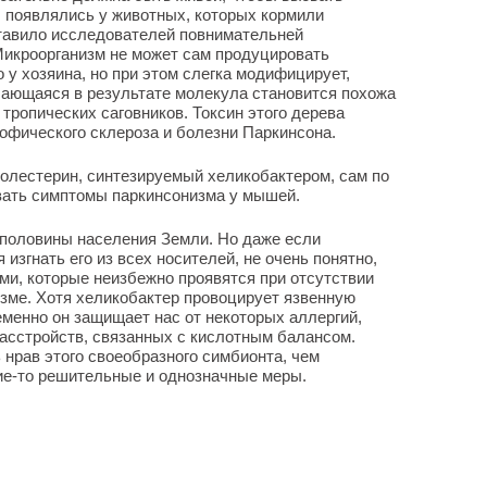
 появлялись у животных, которых кормили
тавило исследователей повнимательней
 Микроорганизм не может сам продуцировать
о у хозяина, но при этом слегка модифицирует,
чающаяся в результате молекула становится похожа
тропических саговников. Токсин этого дерева
офического склероза и болезни Паркинсона.
олестерин, синтезируемый хеликобактером, сам по
вать симптомы паркинсонизма у мышей.
у половины населения Земли. Но даже если
згнать его из всех носителей, не очень понятно,
и, которые неизбежно проявятся при отсутствии
изме. Хотя хеликобактер провоцирует язвенную
еменно он защищает нас от некоторых аллергий,
асстройств, связанных с кислотным балансом.
 нрав этого своеобразного симбионта, чем
ие-то решительные и однозначные меры.