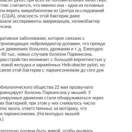
ом: считается, что именно она - одна из основных
сли верить микробиологам из Центра исследований
 (США), опасность этой бактерии даже
казали эксперименты американцев, хеликобактер
нсона.
ративное заболевание, которое связано с
 производящих нейромедиатор допамин, что прежде
х движениях больного, дрожании и т. д. Ежегодно
 60 тыс. новых случаев болезни Паркинсона.
 расстройство возникает с большей вероятностью у
вой желудка и заражённых Helicobacter pylori, но
связи этой бактерии с паркинсонизмом до сего дня
обиологического общества 22 мая прозвучало
провоцирует болезнь Паркинсона у мышей. У
ролируемые движения стали обнаруживаться через
их бактерией; при этом у них снижалось число
ях мозга, ответственных за моторику, что
ие паркинсонизма. (На молодых мышей
.)
язательно должна быть живой, чтобы вызвать