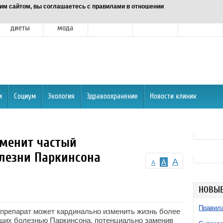
им сайтом, вы соглашаетесь с правилами в отношении
Питание и
Красота и
Отношения
Спорт
О портале
диеты
мода
и
Социум
Экология
Здравоохранение
Новости клиник
менит частый
олезни Паркинсона
A
A
A
НОВЫЕ
Правила
репарат может кардинально изменить жизнь более
щих болезнью Паркинсона, потенциально заменив