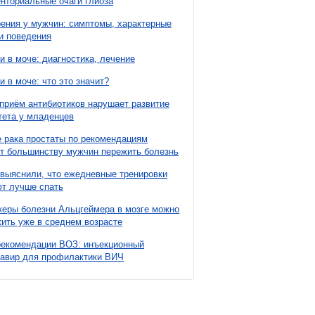
нториальные очаги глиоза
ния у мужчин: симптомы, характерные
и поведения
и в моче: диагностика, лечение
и в моче: что это значит?
приём антибиотиков нарушает развитие
ета у младенцев
 рака простаты по рекомендациям
т большинству мужчин пережить болезнь
выяснили, что ежедневные тренировки
т лучше спать
еры болезни Альцгеймера в мозге можно
ить уже в среднем возрасте
рекомендации ВОЗ: инъекционный
павир для профилактики ВИЧ