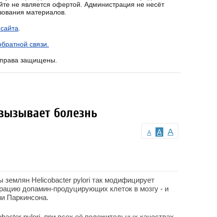
йте не является офертой. Администрация не несёт
ьзования материалов.
 сайта
.
братной связи.
е права защищены.
вызывает болезнь
A
A
A
землян Helicobacter pylori так модифицирует
ерацию допамин-продуцирующих клеток в мозгу - и
ни Паркинсона.
acter pylori, при всех её положительных качествах,