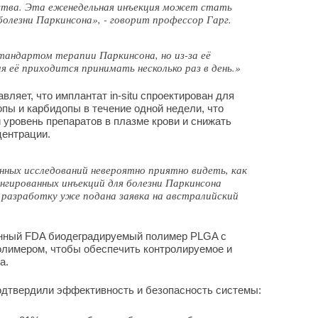
ства. Эта еженедельная инъекция может стать
олезни Паркинсона», - говорит профессор Гарг.
андартом терапии Паркинсона, но из-за её
я её приходится принимать несколько раз в день.»
ляет, что имплантат in-situ спроектирован для
пы и карбидопы в течение одной недели, что
уровень препаратов в плазме крови и снижать
центрации.
нных исследований невероятно приятно видеть, как
нгированных инъекций для болезни Паркинсона
 разработку уже подана заявка на австралийский
енный FDA биодеградируемый полимер PLGA с
полимером, чтобы обеспечить контролируемое и
а.
дтвердили эффективность и безопасность системы: