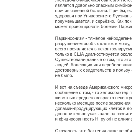
является довольно опасным симбионт
причин язвенной болезни. Причём, е
здоровья при Университете Луизианы
преуменьшается, и серьёзно. Как по
может провоцировать болезнь Парки
Паркинсонизм - тяжёлое нейродегене
разрушением особых клеток в мозгу,
всего проявляется в неконтролируемы
только в США диагностируется около
Существовали данные о том, что это
людей, болеющих или переболевших яз
достоверных свидетельств в пользу 
не было.
И вот на съезде Американского микр
сообщение о том, что хеликобактер 
животных среднего возраста неконт
несколько месяцев после заражения 
допамин-продуцирующих клеток в дол
дополнительно указывало на развит
инфицированность H. pylori не влияла
Оказалось, что бактерия даже не об