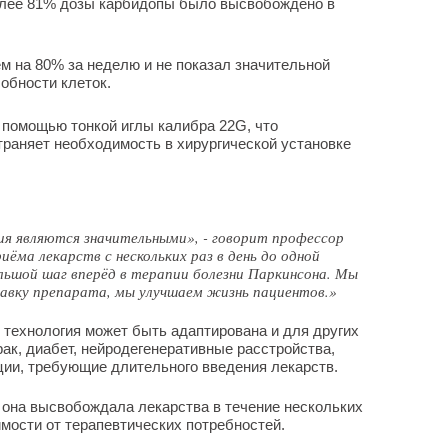
олее 81% дозы карбидопы было высвобождено в
м на 80% за неделю и не показал значительной
обности клеток.
 помощью тонкой иглы калибра 22G, что
раняет необходимость в хирургической установке
ия являются значительными», - говорит профессор
ёма лекарств с нескольких раз в день до одной
льшой шаг вперёд в терапии болезни Паркинсона. Мы
авку препарата, мы улучшаем жизнь пациентов.»
я технология может быть адаптирована и для других
рак, диабет, нейродегенеративные расстройства,
ции, требующие длительного введения лекарств.
 она высвобождала лекарства в течение нескольких
имости от терапевтических потребностей.