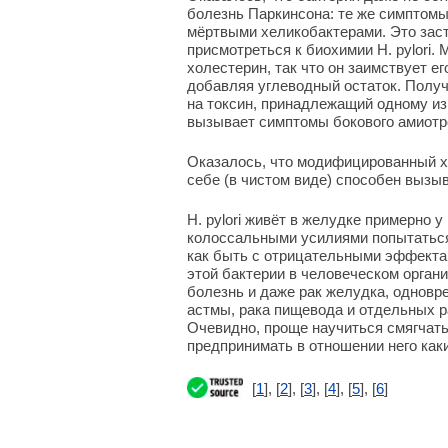
болезнь Паркинсона: те же симптомы
мёртвыми хеликобактерами. Это зас
присмотреться к биохимии H. pylori.
холестерин, так что он заимствует ег
добавляя углеводный остаток. Полу
на токсин, принадлежащий одному из 
вызывает симптомы бокового амиотр
Оказалось, что модифицированный х
себе (в чистом виде) способен вызы
H. pylori живёт в желудке примерно 
колоссальными усилиями попытаться и
как быть с отрицательными эффектам
этой бактерии в человеческом орган
болезнь и даже рак желудка, одновр
астмы, рака пищевода и отдельных р
Очевидно, проще научиться смягчать
предпринимать в отношении него как
[
1
], [
2
], [
3
], [
4
], [
5
], [
6
]