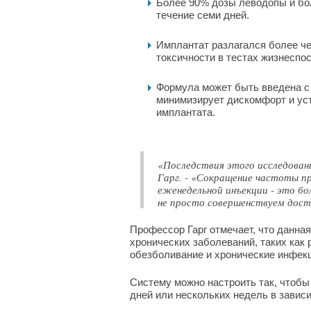
Более 90% дозы леводопы и б
течение семи дней.
Имплантат разлагался более че
токсичности в тестах жизнеспос
Формула может быть введена с
минимизирует дискомфорт и уст
имплантата.
«Последствия этого исследован
Гарг. - «Сокращение частоты при
еженедельной инъекции - это бо
не просто совершенствуем дост
Профессор Гарг отмечает, что данна
хронических заболеваний, таких как 
обезболивание и хронические инфек
Систему можно настроить так, чтобы
дней или нескольких недель в завис