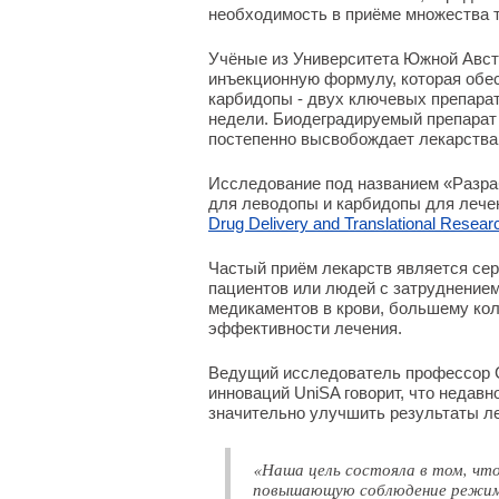
необходимость в приёме множества 
Учёные из Университета Южной Авст
инъекционную формулу, которая обе
карбидопы - двух ключевых препарат
недели. Биодеградируемый препарат 
постепенно высвобождает лекарства 
Исследование под названием «Разра
для леводопы и карбидопы для лече
Drug Delivery and Translational Resear
Частый приём лекарств является се
пациентов или людей с затруднением
медикаментов в крови, большему ко
эффективности лечения.
Ведущий исследователь профессор С
инноваций UniSA говорит, что недав
значительно улучшить результаты ле
«Наша цель состояла в том, чт
повышающую соблюдение режим