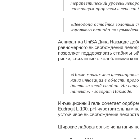
терапевтический уровень лекар
настоящим прорывом в лечении б
«Леводопа остаётся золотым ст
короткого периода полувыведени
Аспирантка UniSA Дипа Накмоде добав
равномерного высвобождения леводо
позволяет поддерживать стабильный 
риски, связанные с колебаниями кон
«После многих лет целенаправле
наша инновация в области проло
достигла этой стадии. На нашу
патент», - говорит Накмоде.
Инъекционный гель сочетает одобр
Eudragit L‑100, pH‑чувствительным 
устойчивое высвобождение лекарств
Широкие лабораторные испытания по