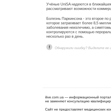
Учёные UniSA надеются в ближайшем
рассматривают возможности коммерц
Болезнь Паркинсона - это второе по
которое затрагивает более 8,5 милли
заболевания неизлечимо, а симптомы
контролируются с помощью перораль
несколько раз в день.
!
Обнаружили ошибку? Выделите ее и 
ilive.com.ua — информационный портал
не заменяют консультацию квалифицир
Сайт не предоставляет медицинских кон